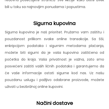
redovno posećujete stranicu 'Sve Akcije' kako biste uvek
bili u toku sa najnovijim ponudama i popustima.
Sigurna kupovina
Sigurna kupovina je naš prioritet. Pružamo vam zaštitu i
pouzdanost prilikom svake online transakcije. Sa SSL
enkripcijom podataka i sigurnim metodama plaćanja,
možete biti sigurni da je vaša kupovina zaštićena od
početka do kraja. Vaša privatnost je važna, zato smo
posvećeni zaštiti vaših ličnih podataka i garantujemo da
će vaše informacije ostati sigurne kod nas. Uz našu
pouzdanu uslugu i pažljivo odabrane proizvode, možete
uživati u bezbrižnoj online kupovini.
Načini dostave