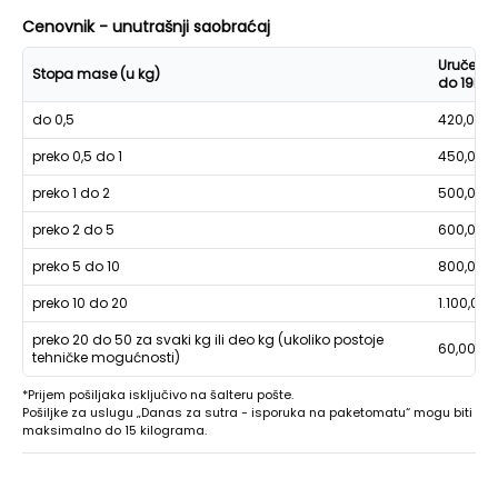
Cenovnik - unutrašnji saobraćaj
Uručenje
Stopa mase (u kg)
do 19h
do 0,5
420,00
preko 0,5 do 1
450,00
preko 1 do 2
500,00
preko 2 do 5
600,00
preko 5 do 10
800,00
preko 10 do 20
1.100,00
preko 20 do 50 za svaki kg ili deo kg (ukoliko postoje
60,00
tehničke mogućnosti)
*Prijem pošiljaka isključivo na šalteru pošte.
Pošiljke za uslugu „Danas za sutra - isporuka na paketomatu“ mogu biti
maksimalno do 15 kilograma.