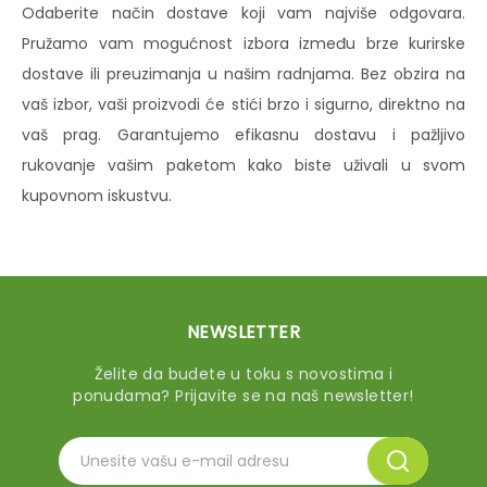
Odaberite način dostave koji vam najviše odgovara.
Pružamo vam mogućnost izbora između brze kurirske
dostave ili preuzimanja u našim radnjama. Bez obzira na
vaš izbor, vaši proizvodi će stići brzo i sigurno, direktno na
vaš prag. Garantujemo efikasnu dostavu i pažljivo
rukovanje vašim paketom kako biste uživali u svom
kupovnom iskustvu.
NEWSLETTER
Želite da budete u toku s novostima i
ponudama? Prijavite se na naš newsletter!