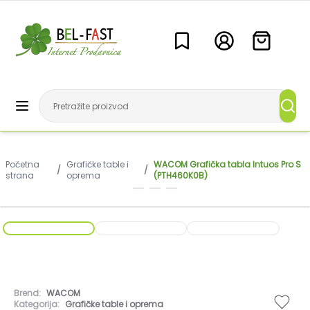
Početna
Grafičke table i
WACOM Grafička tabla Intuos Pro S
/
/
strana
oprema
(PTH460K0B)
Brend:
WACOM
Kategorija:
Grafičke table i oprema