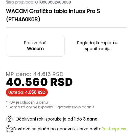
Šifra proizvoda:
GTO000002A00000
WACOM Grafička tabla Intuos Pro S
(PTH460K0B)
Proizvođač
Pogledaj kompletnu
Wacom
specifikaciju
MP cena:
44.616
RSD
40.560
RSD
Ušteda:
4.056
RSD
* PDV je uključen u cenu
* Samo za online kupovinu i gotovinsko plaćanje
Očekivani rok isporuke je od
1
do
3 dana
.
Dostava se plaća po cenovniku brze pošte
Postexpress.