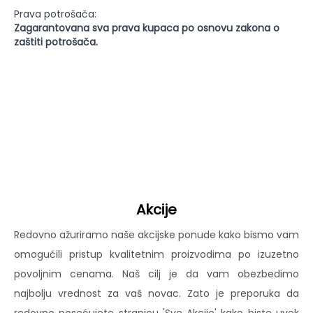
Prava potrošača:
Zagarantovana sva prava kupaca po osnovu zakona o
zaštiti potrošača.
Akcije
Redovno ažuriramo naše akcijske ponude kako bismo vam
omogućili pristup kvalitetnim proizvodima po izuzetno
povoljnim cenama. Naš cilj je da vam obezbedimo
najbolju vrednost za vaš novac. Zato je preporuka da