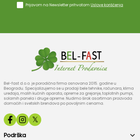
Prijavom na Newsletter prihvatam
Uslove korišćenja
Bel-fast d.o.o. je porodična firma osnovana 2015. godine u
Beogradu. Specijalizujemo se u prodaji bele tehnike, računara, klima
uređaja, malih kućnih aparata, opreme za grejanje, toplotnih pumpi,
solarnih panela i druge opreme. Nudimo širok asortiman proizvoda
domaćih i svetskih brendova po povoljnim cenama.
𝕏
Podrška