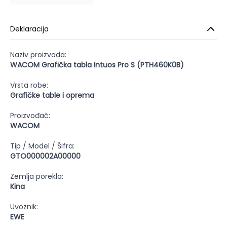
Deklaracija
Naziv proizvoda:
WACOM Grafička tabla Intuos Pro S (PTH460K0B)
Vrsta robe:
Grafičke table i oprema
Proizvođač:
WACOM
Tip / Model / Šifra:
GTO000002A00000
Zemlja porekla:
Kina
Uvoznik:
EWE