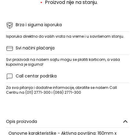
Proizvod nije na stanju.
Brza i sigurna isporuka
Isporuka direktno do vaših vrata na vreme i u savršenom stanju.
Svi načini plaćanja
Svi proizvodi na našem sajtu mogu se platiti karticom, a vaša
kupovina je sigurna!
Call centar podrška
Za sva pitanja i dodatne informacije, obratite se našem Call
Centru na (011) 2771-300 i (069) 2771-300
Opis proizvoda
Osnovne karakteristike - Aktivna površina: 160mm x