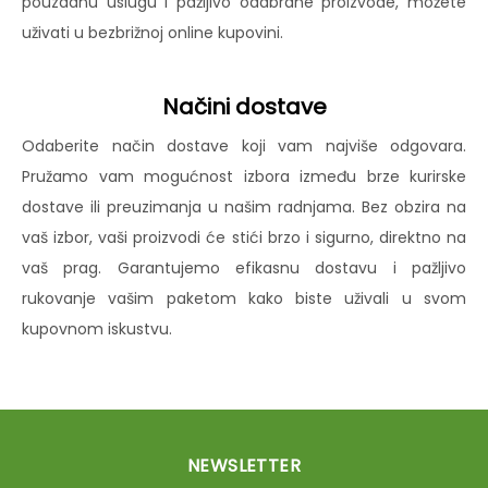
pouzdanu uslugu i pažljivo odabrane proizvode, možete
uživati u bezbrižnoj online kupovini.
Načini dostave
Odaberite način dostave koji vam najviše odgovara.
Pružamo vam mogućnost izbora između brze kurirske
dostave ili preuzimanja u našim radnjama. Bez obzira na
vaš izbor, vaši proizvodi će stići brzo i sigurno, direktno na
vaš prag. Garantujemo efikasnu dostavu i pažljivo
rukovanje vašim paketom kako biste uživali u svom
kupovnom iskustvu.
NEWSLETTER