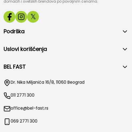
domaćih i svetskih brendova po povoljnim cenama.
𝕏
Podrška
Uslovi korišćenja
BEL FAST
Dr. Nika Miljanića 16/8, 11060 Beograd
011 2771 300
office@bel-fast.rs
069 2771 300