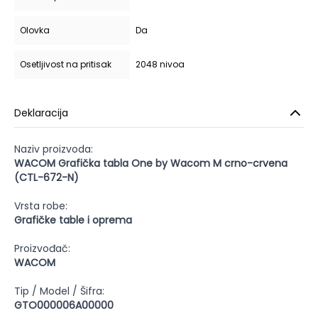
Olovka
Da
Osetljivost na pritisak
2048 nivoa
Deklaracija
Naziv proizvoda:
WACOM Grafička tabla One by Wacom M crno-crvena
(CTL-672-N)
Vrsta robe:
Grafičke table i oprema
Proizvođač:
WACOM
Tip / Model / Šifra:
GTO000006A00000