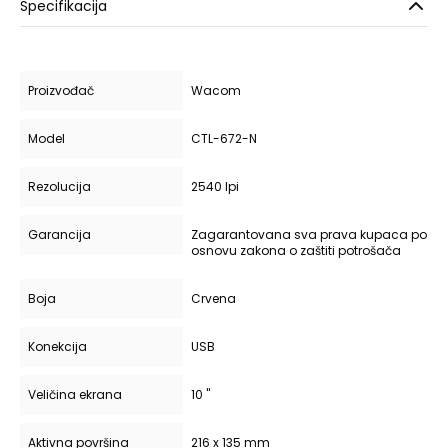
Specifikacija
Proizvođač
Wacom
Model
CTL-672-N
Rezolucija
2540 lpi
Garancija
Zagarantovana sva prava kupaca po
osnovu zakona o zaštiti potrošača
Boja
Crvena
Konekcija
USB
Veličina ekrana
10 "
Aktivna površina
216 x 135 mm