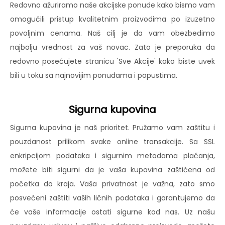
Redovno ažuriramo naše akcijske ponude kako bismo vam
omogućili pristup kvalitetnim proizvodima po izuzetno
povoljnim cenama. Naš cilj je da vam obezbedimo
najbolju vrednost za vaš novac. Zato je preporuka da
redovno posećujete stranicu 'Sve Akcije' kako biste uvek
bili u toku sa najnovijim ponudama i popustima.
Sigurna kupovina
Sigurna kupovina je naš prioritet. Pružamo vam zaštitu i
pouzdanost prilikom svake online transakcije. Sa SSL
enkripcijom podataka i sigurnim metodama plaćanja,
možete biti sigurni da je vaša kupovina zaštićena od
početka do kraja. Vaša privatnost je važna, zato smo
posvećeni zaštiti vaših ličnih podataka i garantujemo da
će vaše informacije ostati sigurne kod nas. Uz našu