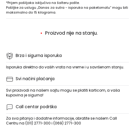
*Prijem pošiljaka isključivo na šalteru pošte.
Pošiljke za uslugu „Danas za sutra - isporuka na paketomatu“ mogu biti
maksimalno do 15 kilograma.
Proizvod nije na stanju.
Brza i sigurna isporuka
Isporuka direktno do vaših vrata na vreme i u savršenom stanju.
Svi načini plaćanja
Svi proizvodi na našem sajtu mogu se platiti karticom, a vaša
kupovina je sigurna!
Call centar podrška
Za sva pitanja i dodatne informacije, obratite se našem Call
Centru na (011) 2771-300 i (069) 2771-300