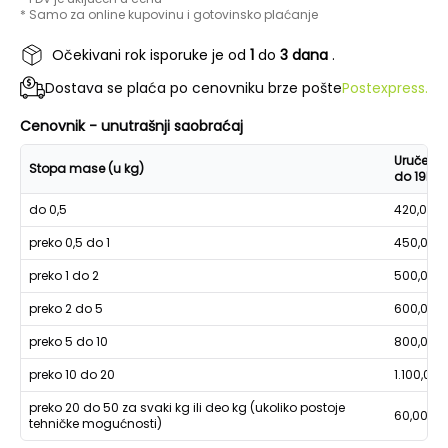
* Samo za online kupovinu i gotovinsko plaćanje
Očekivani rok isporuke je od
1
do
3 dana
.
Dostava se plaća po cenovniku brze pošte
Postexpress.
Cenovnik - unutrašnji saobraćaj
Uručenje
Stopa mase (u kg)
do 19h
do 0,5
420,00
preko 0,5 do 1
450,00
preko 1 do 2
500,00
preko 2 do 5
600,00
preko 5 do 10
800,00
preko 10 do 20
1.100,00
preko 20 do 50 za svaki kg ili deo kg (ukoliko postoje
60,00
tehničke mogućnosti)