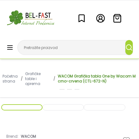
Grafičke
Početna
WACOM Grafička tabla One by Wacom M
/
table i
/
strana
crno-crvena (CTL-672-N)
oprema
Brend:
WACOM