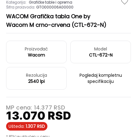
Kategorija:
Grafičke table i oprema
Šifra proizvoda:
GTO000006A00000
WACOM Grafička tabla One by
Wacom M crno-crvena (CTL-672-N)
Proizvođač
Model
Wacom
CTL-672-N
Rezolucija
Pogledaj kompletnu
2540 lpi
specifikaciju
MP cena:
14.377
RSD
13.070
RSD
Ušteda:
1.307
RSD
* PDV je uključen u cenu