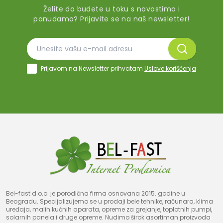
Želite da budete u toku s novostima i
ponudama? Prijavite se na naš newsletter!
Prijavom na Newsletter prihvatam
Uslove korišćenja
Bel-fast d.o.o. je porodična firma osnovana 2015. godine u
Beogradu. Specijalizujemo se u prodaji bele tehnike, računara, klima
uređaja, malih kućnih aparata, opreme za grejanje, toplotnih pumpi,
solarnih panela i druge opreme. Nudimo širok asortiman proizvoda