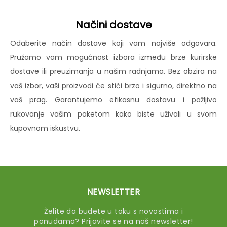
Načini dostave
Odaberite način dostave koji vam najviše odgovara.
Pružamo vam mogućnost izbora između brze kurirske
dostave ili preuzimanja u našim radnjama. Bez obzira na
vaš izbor, vaši proizvodi će stići brzo i sigurno, direktno na
vaš prag. Garantujemo efikasnu dostavu i pažljivo
rukovanje vašim paketom kako biste uživali u svom
kupovnom iskustvu.
NEWSLETTER
Želite da budete u toku s novostima i
ponudama? Prijavite se na naš newsletter!