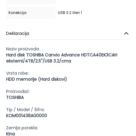
Konekcija
USB 3.2 Gen 1
Deklaracija
Naziv proizvoda:
Hard disk TOSHIBA Canvio Advance HDTCA40EK3CAH
eksterni/4TB/2.5"/USB 3.2/crna
Vrsta robe:
HDD memorije (Hard diskovi)
Proizvođač:
TOSHIBA
Tip / Model / Šifra:
KOM001438A00000
Zemlja porekla:
Kina