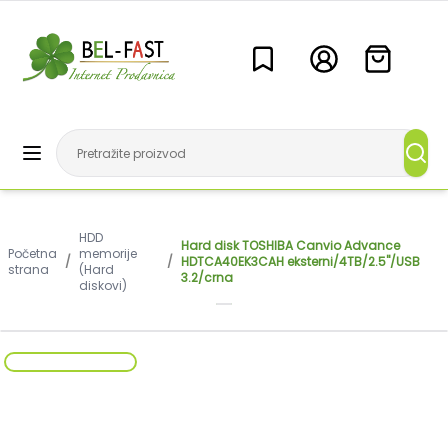
HDD
Hard disk TOSHIBA Canvio Advance
Početna
memorije
/
/
HDTCA40EK3CAH eksterni/4TB/2.5"/USB
strana
(Hard
3.2/crna
diskovi)