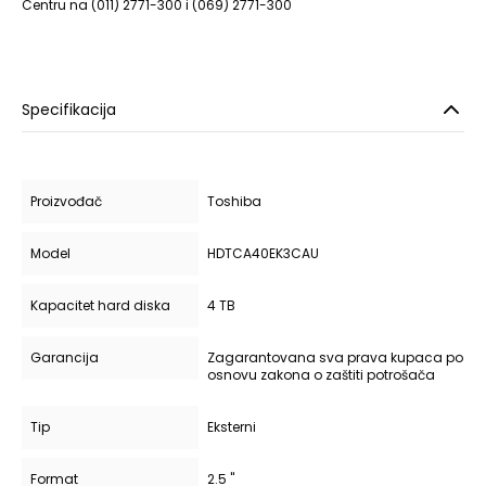
Centru na (011) 2771-300 i (069) 2771-300
Specifikacija
Proizvođač
Toshiba
Model
HDTCA40EK3CAU
Kapacitet hard diska
4 TB
Garancija
Zagarantovana sva prava kupaca po
osnovu zakona o zaštiti potrošača
Tip
Eksterni
Format
2.5 "