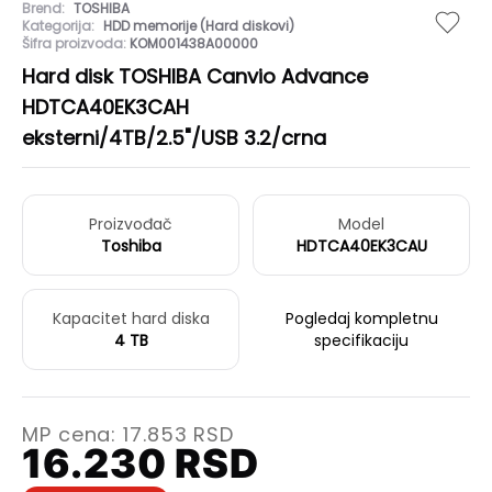
Brend:
TOSHIBA
Kategorija:
HDD memorije (Hard diskovi)
Šifra proizvoda:
KOM001438A00000
Hard disk TOSHIBA Canvio Advance
HDTCA40EK3CAH
eksterni/4TB/2.5"/USB 3.2/crna
Proizvođač
Model
Toshiba
HDTCA40EK3CAU
Kapacitet hard diska
Pogledaj kompletnu
4 TB
specifikaciju
MP cena:
17.853
RSD
16.230
RSD