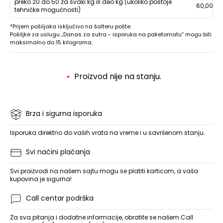
preko 20 do 50 za svaki kg ili deo kg (ukoliko postoje
60,00
tehničke mogućnosti)
*Prijem pošiljaka isključivo na šalteru pošte.
Pošiljke za uslugu „Danas za sutra - isporuka na paketomatu“ mogu biti
maksimalno do 15 kilograma.
Proizvod nije na stanju.
Brza i sigurna isporuka
Isporuka direktno do vaših vrata na vreme i u savršenom stanju.
Svi načini plaćanja
Svi proizvodi na našem sajtu mogu se platiti karticom, a vaša
kupovina je sigurna!
Call centar podrška
Za sva pitanja i dodatne informacije, obratite se našem Call