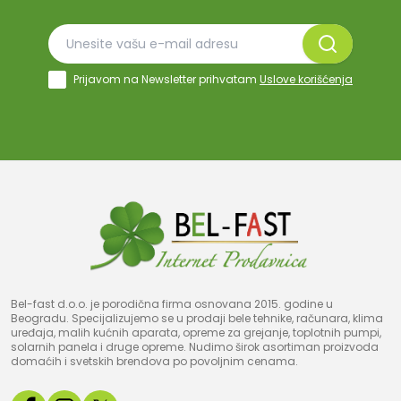
Prijavom na Newsletter prihvatam
Uslove korišćenja
Bel-fast d.o.o. je porodična firma osnovana 2015. godine u
Beogradu. Specijalizujemo se u prodaji bele tehnike, računara, klima
uređaja, malih kućnih aparata, opreme za grejanje, toplotnih pumpi,
solarnih panela i druge opreme. Nudimo širok asortiman proizvoda
domaćih i svetskih brendova po povoljnim cenama.