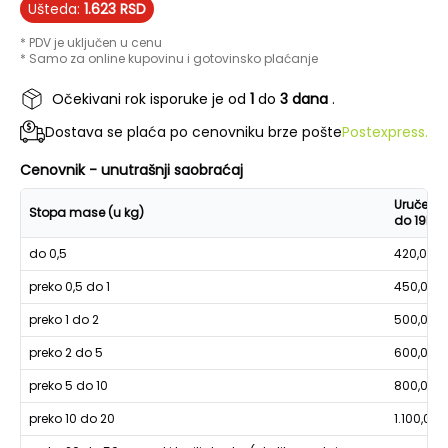
Ušteda:
1.623
RSD
* PDV je uključen u cenu
* Samo za online kupovinu i gotovinsko plaćanje
Očekivani rok isporuke je od
1
do
3 dana
.
Dostava se plaća po cenovniku brze pošte
Postexpress.
Cenovnik - unutrašnji saobraćaj
Uručenje
Stopa mase (u kg)
do 19h
do 0,5
420,00
preko 0,5 do 1
450,00
preko 1 do 2
500,00
preko 2 do 5
600,00
preko 5 do 10
800,00
preko 10 do 20
1.100,00