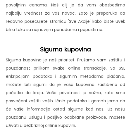
povoljnim cenama. Naš cilj je da vam obezbedimo
najbolju vrednost za vaš novac. Zato je preporuka da
redovno posećujete stranicu 'Sve Akcije' kako biste uvek
bili u toku sa najnovijim ponudama i popustima.
Sigurna kupovina
Sigurna kupovina je naš prioritet. Pružamo vam zaštitu i
pouzdanost prilikom svake online transakcije. Sa SSL
enkripcijom podataka i sigurnim metodama plaćanja,
možete biti sigurni da je vaša kupovina zaštićena od
početka do kraja. Vaša privatnost je važna, zato smo
posvećeni zaštiti vaših ličnih podataka i garantujemo da
će vaše informacije ostati sigurne kod nas. Uz našu
pouzdanu uslugu i pažljivo odabrane proizvode, možete
uživati u bezbrižnoj online kupovini.