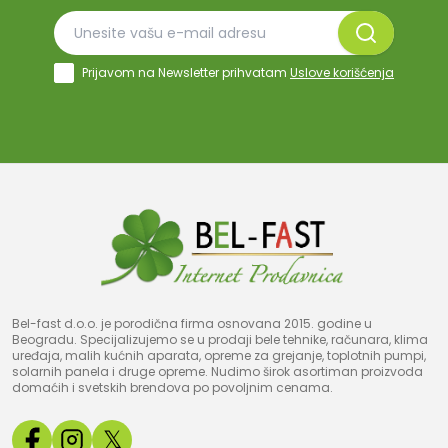
Prijavom na Newsletter prihvatam
Uslove korišćenja
Bel-fast d.o.o. je porodična firma osnovana 2015. godine u
Beogradu. Specijalizujemo se u prodaji bele tehnike, računara, klima
uređaja, malih kućnih aparata, opreme za grejanje, toplotnih pumpi,
solarnih panela i druge opreme. Nudimo širok asortiman proizvoda
domaćih i svetskih brendova po povoljnim cenama.
𝕏