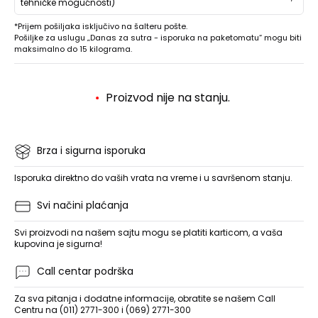
tehničke mogućnosti)
*Prijem pošiljaka isključivo na šalteru pošte.
Pošiljke za uslugu „Danas za sutra - isporuka na paketomatu“ mogu biti
maksimalno do 15 kilograma.
Proizvod nije na stanju.
Brza i sigurna isporuka
Isporuka direktno do vaših vrata na vreme i u savršenom stanju.
Svi načini plaćanja
Svi proizvodi na našem sajtu mogu se platiti karticom, a vaša
kupovina je sigurna!
Call centar podrška
Za sva pitanja i dodatne informacije, obratite se našem Call
Centru na (011) 2771-300 i (069) 2771-300