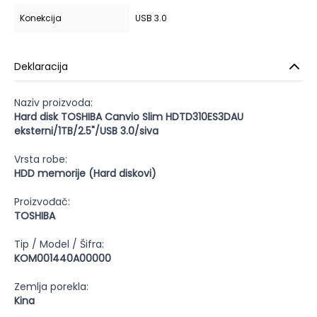
Konekcija
USB 3.0
Deklaracija
Naziv proizvoda:
Hard disk TOSHIBA Canvio Slim HDTD310ES3DAU
eksterni/1TB/2.5"/USB 3.0/siva
Vrsta robe:
HDD memorije (Hard diskovi)
Proizvođač:
TOSHIBA
Tip / Model / Šifra:
KOM001440A00000
Zemlja porekla:
Kina