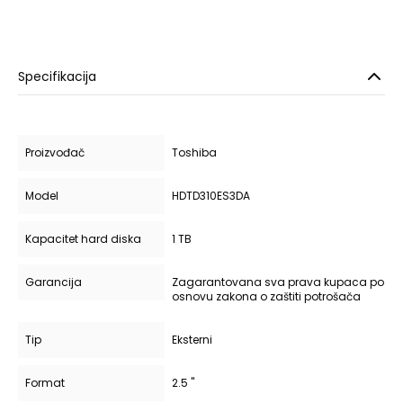
Specifikacija
Proizvođač
Toshiba
Model
HDTD310ES3DA
Kapacitet hard diska
1 TB
Garancija
Zagarantovana sva prava kupaca po
osnovu zakona o zaštiti potrošača
Tip
Eksterni
Format
2.5 "