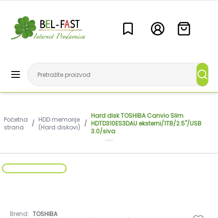
Hard disk TOSHIBA Canvio Slim
Početna
HDD memorije
/
/
HDTD310ES3DAU eksterni/1TB/2.5"/USB
strana
(Hard diskovi)
3.0/siva
Brend:
TOSHIBA