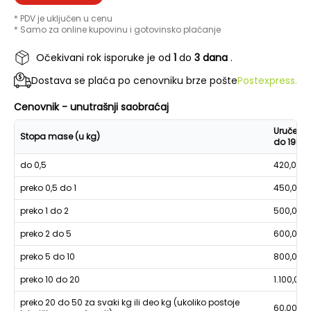
* PDV je uključen u cenu
* Samo za online kupovinu i gotovinsko plaćanje
Očekivani rok isporuke je od
1
do
3 dana
.
Dostava se plaća po cenovniku brze pošte
Postexpress.
Cenovnik - unutrašnji saobraćaj
Uručenje
Stopa mase (u kg)
do 19h
do 0,5
420,00
preko 0,5 do 1
450,00
preko 1 do 2
500,00
preko 2 do 5
600,00
preko 5 do 10
800,00
preko 10 do 20
1.100,00
preko 20 do 50 za svaki kg ili deo kg (ukoliko postoje
60,00