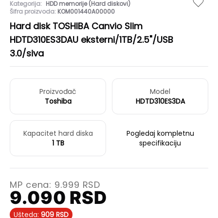
Kategorija:
HDD memorije (Hard diskovi)
Šifra proizvoda:
KOM001440A00000
Hard disk TOSHIBA Canvio Slim
HDTD310ES3DAU eksterni/1TB/2.5"/USB
3.0/siva
Proizvođač
Model
Toshiba
HDTD310ES3DA
Kapacitet hard diska
Pogledaj kompletnu
1 TB
specifikaciju
MP cena:
9.999
RSD
9.090
RSD
Ušteda:
909
RSD