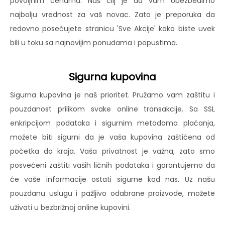
povoljnim cenama. Naš cilj je da vam obezbedimo
najbolju vrednost za vaš novac. Zato je preporuka da
redovno posećujete stranicu 'Sve Akcije' kako biste uvek
bili u toku sa najnovijim ponudama i popustima.
Sigurna kupovina
Sigurna kupovina je naš prioritet. Pružamo vam zaštitu i
pouzdanost prilikom svake online transakcije. Sa SSL
enkripcijom podataka i sigurnim metodama plaćanja,
možete biti sigurni da je vaša kupovina zaštićena od
početka do kraja. Vaša privatnost je važna, zato smo
posvećeni zaštiti vaših ličnih podataka i garantujemo da
će vaše informacije ostati sigurne kod nas. Uz našu
pouzdanu uslugu i pažljivo odabrane proizvode, možete
uživati u bezbrižnoj online kupovini.