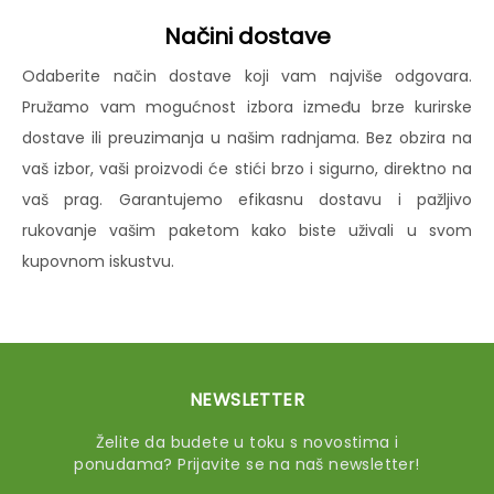
Načini dostave
Odaberite način dostave koji vam najviše odgovara.
Pružamo vam mogućnost izbora između brze kurirske
dostave ili preuzimanja u našim radnjama. Bez obzira na
vaš izbor, vaši proizvodi će stići brzo i sigurno, direktno na
vaš prag. Garantujemo efikasnu dostavu i pažljivo
rukovanje vašim paketom kako biste uživali u svom
kupovnom iskustvu.
NEWSLETTER
Želite da budete u toku s novostima i
ponudama? Prijavite se na naš newsletter!