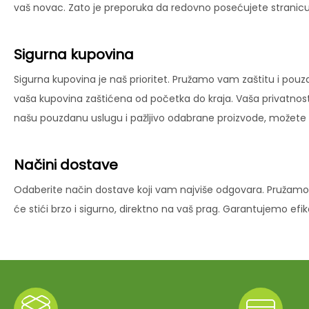
vaš novac. Zato je preporuka da redovno posećujete stranicu 
Sigurna kupovina
Sigurna kupovina je naš prioritet. Pružamo vam zaštitu i pouz
vaša kupovina zaštićena od početka do kraja. Vaša privatnost
našu pouzdanu uslugu i pažljivo odabrane proizvode, možete už
Načini dostave
Odaberite način dostave koji vam najviše odgovara. Pružamo 
će stići brzo i sigurno, direktno na vaš prag. Garantujemo ef