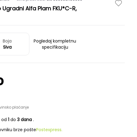
o Ugradni Alfa Plam FKU*C-R,
Boja
Pogledaj kompletnu
Siva
specifikaciju
D
vinsko plaćanje
e od
1
do
3 dana
.
vniku brze pošte
Postexpress.