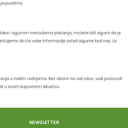
i popustima.
ataka i sigurnim metodama plaćanja, možete biti sigurni da je
rantujemo da će vaše informacije ostati sigurne kod nas. Uz
ja u našim radnjama. Bez obzira na vaš izbor, vaši proizvodi
vali u svom kupovnom iskustvu.
NEWSLETTER