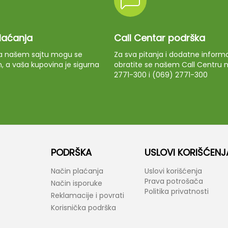
plaćanja
Call Centar podrška
 na našem sajtu mogu se
Za sva pitanja i dodatne informa
m, a vaša kupovina je sigurna
obratite se našem Call Centru n
2771-300 i (069) 2771-300
PODRŠKA
USLOVI KORIŠĆENJ
Način plaćanja
Uslovi korišćenja
Prava potrošača
Način isporuke
Politika privatnosti
Reklamacije i povrati
Korisnička podrška