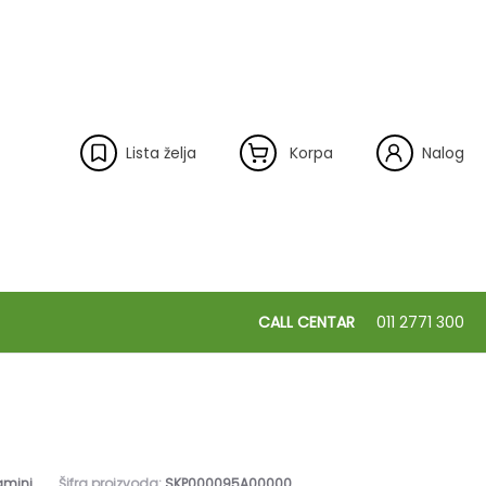
Lista želja
Korpa
Nalog
CALL CENTAR
011 2771 300
amini
Šifra proizvoda:
SKP000095A00000