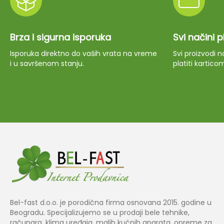
Brza i sigurna isporuka
Svi načini 
Isporuka direktno do vaših vrata na vreme
Svi proizvodi
i u savršenom stanju.
platiti kartico
Bel-fast d.o.o. je porodična firma osnovana 2015. godine u
Beogradu. Specijalizujemo se u prodaji bele tehnike,
računara, klima uređaja, malih kućnih aparata, opreme za