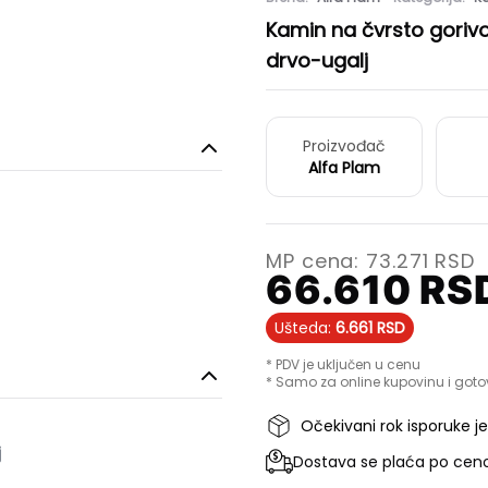
Kamin na čvrsto goriv
drvo-ugalj
Proizvođač
Alfa Plam
MP cena:
73.271
RSD
66.610
RS
Ušteda:
6.661
RSD
* PDV je uključen u cenu
* Samo za online kupovinu i goto
Očekivani rok isporuke j
j
Dostava se plaća po ceno