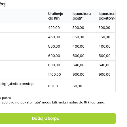
ćaj
Uručenje
Isporuka u
Isporuka na
do 19h
pošti*
paketomatu*
420,00
300,00
300,00
450,00
350,00
350,00
500,00
400,00
400,00
600,00
500,00
500,00
800,00
640,00
640,00
1.100,00
900,00
900,00
o kg (ukoliko postoje
60,00
60,00
-
u pošte.
 - isporuka na paketomatu“ mogu biti maksimalno do 15 kilograma.
Dodaj u korpu