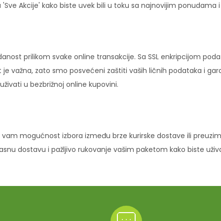
'Sve Akcije' kako biste uvek bili u toku sa najnovijim ponudama 
danost prilikom svake online transakcije. Sa SSL enkripcijom pod
 je važna, zato smo posvećeni zaštiti vaših ličnih podataka i ga
ivati u bezbrižnoj online kupovini.
vam mogućnost izbora između brze kurirske dostave ili preuziman
ikasnu dostavu i pažljivo rukovanje vašim paketom kako biste uži