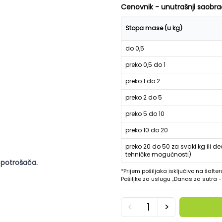
Cenovnik - unutrašnji saobra
Stopa mase (u kg)
do 0,5
preko 0,5 do 1
preko 1 do 2
preko 2 do 5
preko 5 do 10
preko 10 do 20
preko 20 do 50 za svaki kg ili de
tehničke mogućnosti)
 potrošača.
*Prijem pošiljaka isključivo na šalter
Pošiljke za uslugu „Danas za sutra
<
>