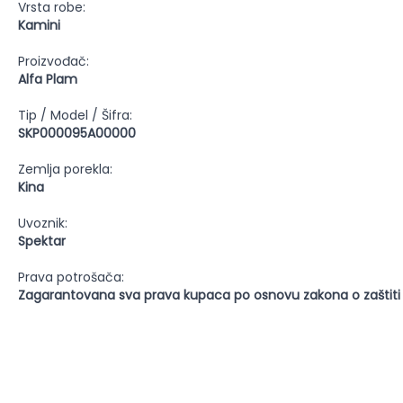
Vrsta robe:
Kamini
Proizvođač:
Alfa Plam
Tip / Model / Šifra:
SKP000095A00000
Zemlja porekla:
Kina
Uvoznik:
Spektar
Prava potrošača:
Zagarantovana sva prava kupaca po osnovu zakona o zaštiti