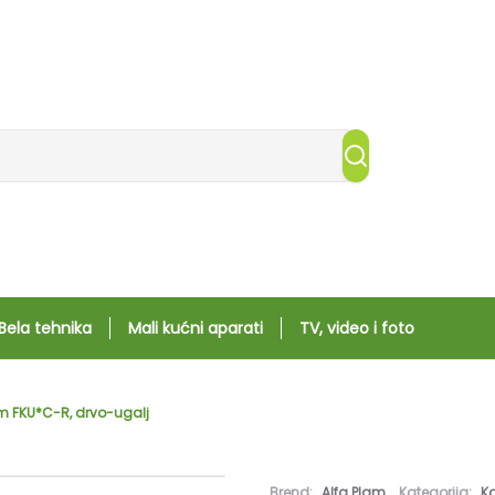
Bela tehnika
Mali kućni aparati
TV, video i foto
am FKU*C-R, drvo-ugalj
Brend:
Alfa Plam
Kategorija:
K