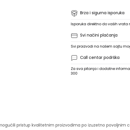
Brza i sigurna isporuka
Isporuka direktno do vaših vrata
Svi načini plaćanja
Svi proizvodi na našem sajtu mogu
Call centar podrška
Za sva pitanja i dodatne informac
300
ućili pristup kvalitetnim proizvodima po izuzetno povoljnim c