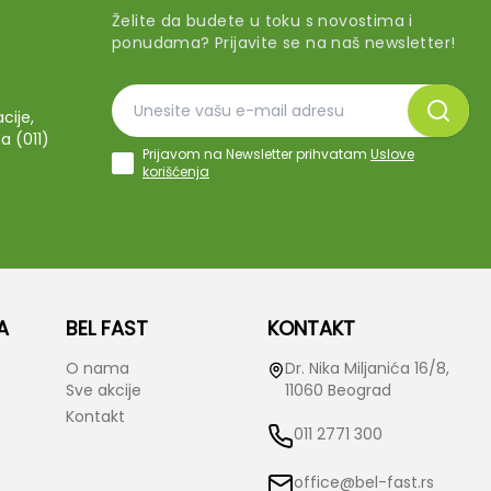
Želite da budete u toku s novostima i
ponudama? Prijavite se na naš newsletter!
cije,
a (011)
Prijavom na Newsletter prihvatam
Uslove
korišćenja
A
BEL FAST
KONTAKT
O nama
Dr. Nika Miljanića 16/8,
Sve akcije
11060 Beograd
Kontakt
011 2771 300
office@bel-fast.rs