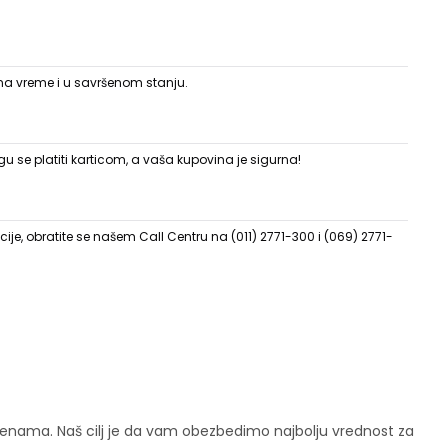
 na vreme i u savršenom stanju.
 se platiti karticom, a vaša kupovina je sigurna!
ije, obratite se našem Call Centru na (011) 2771-300 i (069) 2771-
enama. Naš cilj je da vam obezbedimo najbolju vrednost za