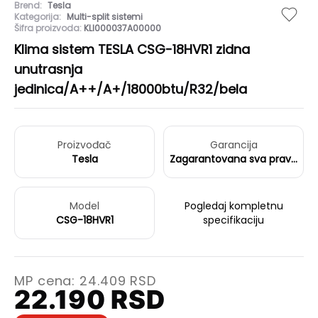
Brend:
Tesla
Kategorija:
Multi-split sistemi
Šifra proizvoda:
KLI000037A00000
Klima sistem TESLA CSG-18HVR1 zidna
unutrasnja
jedinica/A++/A+/18000btu/R32/bela
Proizvođač
Garancija
Tesla
Zagarantovana sva prava
kupaca po osnovu
zakona o zaštiti
potrošača
Model
Pogledaj kompletnu
CSG-18HVR1
specifikaciju
MP cena:
24.409
RSD
22.190
RSD