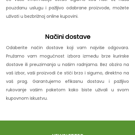
pouzdanu uslugu i pažljivo odabrane proizvode, možete
uživati u bezbrižnoj online kupovini.
Načini dostave
Odaberite način dostave koji vam najviše odgovara.
Pružamo vam mogućnost izbora između brze kurirske
dostave ili preuzimanja u našim radnjama. Bez obzira na
vaš izbor, vaši proizvodi će stići brzo i sigurno, direktno na
vaš prag. Garantujemo efikasnu dostavu i pažljivo
rukovanje vašim paketom kako biste uživali u svom
kupovnom iskustvu.