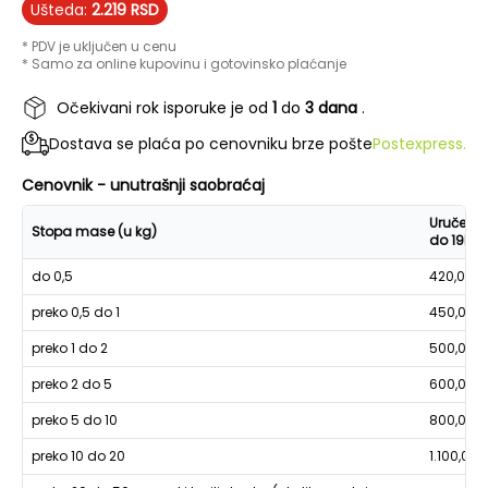
Ušteda:
2.219
RSD
* PDV je uključen u cenu
* Samo za online kupovinu i gotovinsko plaćanje
Očekivani rok isporuke je od
1
do
3 dana
.
Dostava se plaća po cenovniku brze pošte
Postexpress.
Cenovnik - unutrašnji saobraćaj
Uručenje
Stopa mase (u kg)
do 19h
do 0,5
420,00
preko 0,5 do 1
450,00
preko 1 do 2
500,00
preko 2 do 5
600,00
preko 5 do 10
800,00
preko 10 do 20
1.100,00