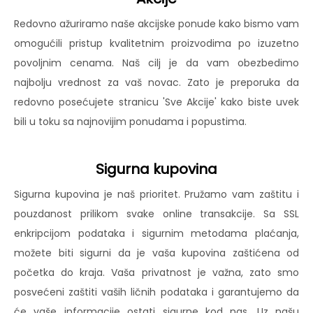
Redovno ažuriramo naše akcijske ponude kako bismo vam
omogućili pristup kvalitetnim proizvodima po izuzetno
povoljnim cenama. Naš cilj je da vam obezbedimo
najbolju vrednost za vaš novac. Zato je preporuka da
redovno posećujete stranicu 'Sve Akcije' kako biste uvek
bili u toku sa najnovijim ponudama i popustima.
Sigurna kupovina
Sigurna kupovina je naš prioritet. Pružamo vam zaštitu i
pouzdanost prilikom svake online transakcije. Sa SSL
enkripcijom podataka i sigurnim metodama plaćanja,
možete biti sigurni da je vaša kupovina zaštićena od
početka do kraja. Vaša privatnost je važna, zato smo
posvećeni zaštiti vaših ličnih podataka i garantujemo da
će vaše informacije ostati sigurne kod nas. Uz našu