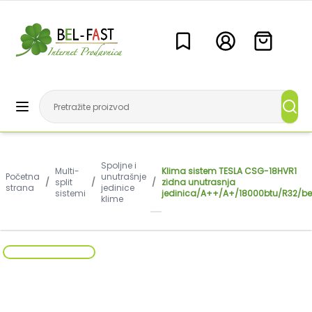
Spoljne i
Multi-
Klima sistem TESLA CSG-18HVR1
Početna
unutrašnje
/
split
/
/
zidna unutrasnja
strana
jedinice
sistemi
jedinica/A++/A+/18000btu/R32/be
klime