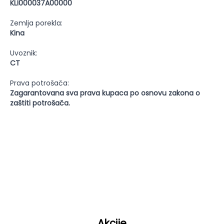
KLI000037A00000
Zemlja porekla:
Kina
Uvoznik:
CT
Prava potrošača:
Zagarantovana sva prava kupaca po osnovu zakona o
zaštiti potrošača.
Akcije