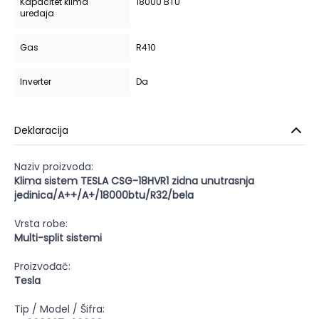
Kapacitet klima
18000 BTU
uređaja
Gas
R410
Inverter
Da
Deklaracija
Naziv proizvoda:
Klima sistem TESLA CSG-18HVR1 zidna unutrasnja
jedinica/A++/A+/18000btu/R32/bela
Vrsta robe:
Multi-split sistemi
Proizvođač:
Tesla
Tip / Model / Šifra: