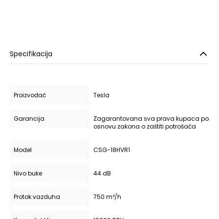
Specifikacija
Proizvođač
Tesla
Garancija
Zagarantovana sva prava kupaca po
osnovu zakona o zaštiti potrošača
Model
CSG-18HVR1
Nivo buke
44 dB
Protok vazduha
750 m³/h