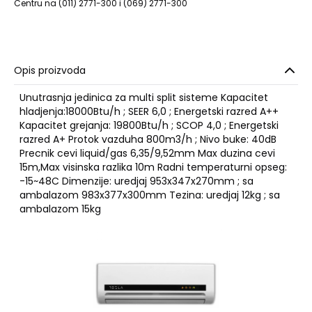
Centru na (011) 2771-300 i (069) 2771-300
Opis proizvoda
Unutrasnja jedinica za multi split sisteme Kapacitet
hladjenja:18000Btu/h ; SEER 6,0 ; Energetski razred A++
Kapacitet grejanja: 19800Btu/h ; SCOP 4,0 ; Energetski
razred A+ Protok vazduha 800m3/h ; Nivo buke: 40dB
Precnik cevi liquid/gas 6,35/9,52mm Max duzina cevi
15m,Max visinska razlika 10m Radni temperaturni opseg:
-15~48C Dimenzije: uredjaj 953x347x270mm ; sa
ambalazom 983x377x300mm Tezina: uredjaj 12kg ; sa
ambalazom 15kg