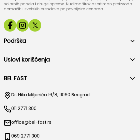
solarnih panela i druge opreme. Nudimo širok asortiman proizvoda
domaćih i svetskih brendova po povoljnim cenama.
𝕏
Podrška
Uslovi korišćenja
BEL FAST
Dr. Nika Miljanića 16/8, 11060 Beograd
011 2771 300
office@bel-fast.rs
069 2771 300