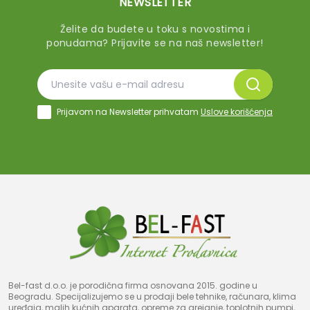
NEWSLETTER
Želite da budete u toku s novostima i
ponudama? Prijavite se na naš newsletter!
Prijavom na Newsletter prihvatam
Uslove korišćenja
Bel-fast d.o.o. je porodična firma osnovana 2015. godine u
Beogradu. Specijalizujemo se u prodaji bele tehnike, računara, klima
uređaja, malih kućnih aparata, opreme za grejanje, toplotnih pumpi,