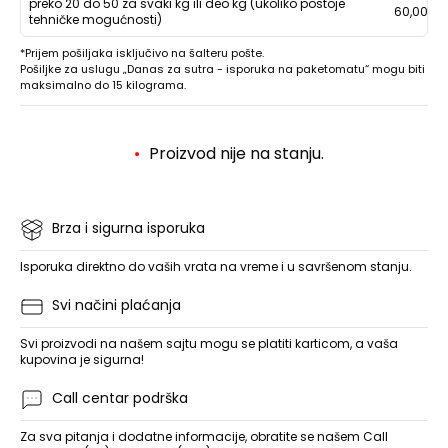
preko 20 do 50 za svaki kg ili deo kg (ukoliko postoje
60,00
tehničke mogućnosti)
*Prijem pošiljaka isključivo na šalteru pošte.
Pošiljke za uslugu „Danas za sutra - isporuka na paketomatu“ mogu biti
maksimalno do 15 kilograma.
Proizvod nije na stanju.
Brza i sigurna isporuka
Isporuka direktno do vaših vrata na vreme i u savršenom stanju.
Svi načini plaćanja
Svi proizvodi na našem sajtu mogu se platiti karticom, a vaša
kupovina je sigurna!
Call centar podrška
Za sva pitanja i dodatne informacije, obratite se našem Call