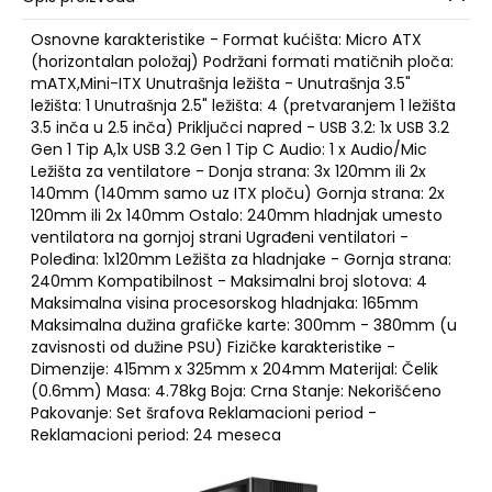
Osnovne karakteristike - Format kućišta: Micro ATX
(horizontalan položaj) Podržani formati matičnih ploča:
mATX,Mini-ITX Unutrašnja ležišta - Unutrašnja 3.5"
ležišta: 1 Unutrašnja 2.5" ležišta: 4 (pretvaranjem 1 ležišta
3.5 inča u 2.5 inča) Priključci napred - USB 3.2: 1x USB 3.2
Gen 1 Tip A,1x USB 3.2 Gen 1 Tip C Audio: 1 x Audio/Mic
Ležišta za ventilatore - Donja strana: 3x 120mm ili 2x
140mm (140mm samo uz ITX ploču) Gornja strana: 2x
120mm ili 2x 140mm Ostalo: 240mm hladnjak umesto
ventilatora na gornjoj strani Ugrađeni ventilatori -
Poleđina: 1x120mm Ležišta za hladnjake - Gornja strana:
240mm Kompatibilnost - Maksimalni broj slotova: 4
Maksimalna visina procesorskog hladnjaka: 165mm
Maksimalna dužina grafičke karte: 300mm - 380mm (u
zavisnosti od dužine PSU) Fizičke karakteristike -
Dimenzije: 415mm x 325mm x 204mm Materijal: Čelik
(0.6mm) Masa: 4.78kg Boja: Crna Stanje: Nekorišćeno
Pakovanje: Set šrafova Reklamacioni period -
Reklamacioni period: 24 meseca