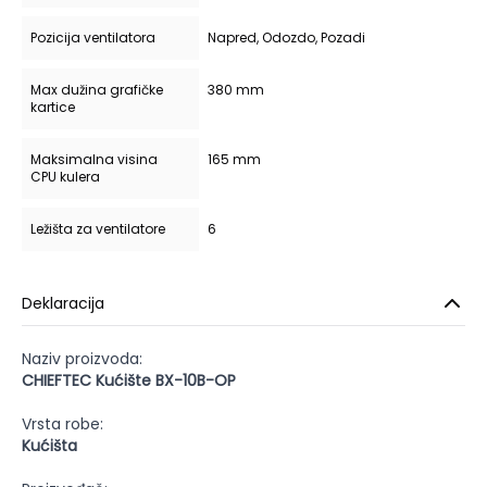
Pozicija ventilatora
Napred, Odozdo, Pozadi
Max dužina grafičke
380 mm
kartice
Maksimalna visina
165 mm
CPU kulera
Ležišta za ventilatore
6
Deklaracija
Naziv proizvoda:
CHIEFTEC Kućište BX-10B-OP
Vrsta robe:
Kućišta