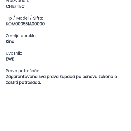
Proizvođač:
CHIEFTEC
Tip / Model / Šifra:
KOM000551A00000
Zemlja porekla:
Kina
Uvoznik:
EWE
Prava potrošača:
Zagarantovana sva prava kupaca po osnovu zakona o
zaštiti potrošača.