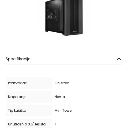
Specifikacija
Proizvođač
Chieftec
Napajanje
Nema
Tip kućišta
Mini Tower
Unutrašnja 3.5" ležišta
1