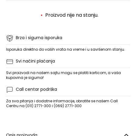
Proizvod nije na stanju.
Brza i sigurna isporuka
Isporuka direktno do vaših vrata na vreme i u savršenom stanju.
Svi načini plaćanja
Svi proizvodi na našem sajtu mogu se platiti karticom, a vaša
kupovina je sigurna!
Call centar podrška
Za sva pitanja i dodatne informacije, obratite se našem Call
Centru na (011) 2771-300 i (069) 2771-300
Opis proizvoda