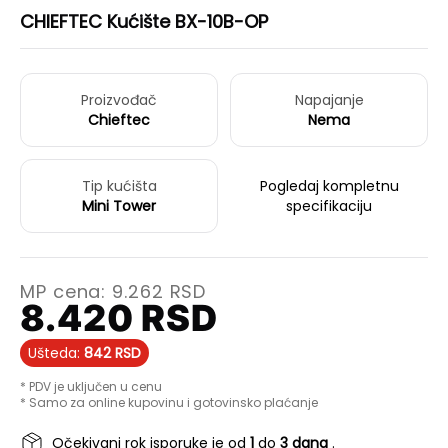
CHIEFTEC Kućište BX-10B-OP
Proizvođač
Napajanje
Chieftec
Nema
Tip kućišta
Pogledaj kompletnu
Mini Tower
specifikaciju
MP cena:
9.262
RSD
8.420
RSD
Ušteda:
842
RSD
* PDV je uključen u cenu
* Samo za online kupovinu i gotovinsko plaćanje
Očekivani rok isporuke je od
1
do
3 dana
.