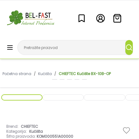
Početna strana
/
Kućišta
/
CHIEFTEC Kućište BX-10B-OP
Brend:
CHIEFTEC
Kategorija:
Kućišta
Šifra proizvoda:
KOM000551A00000