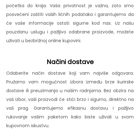
početka do kraja. Vaša privatnost je važna, zato smo
posvećeni zaštiti vaših ličnih podataka i garantujemo da
će vaše informacije ostati sigurne kod nas. Uz našu
pouzdanu uslugu i pažljivo odabrane proizvode, možete
uživati u bezbrižnoj online kupovini.
Načini dostave
Odaberite način dostave koji vam najviše odgovara.
Pružamo vam mogućnost izbora između brze kurirske
dostave ili preuzimanja u našim radnjama. Bez obzira na
vaš izbor, vaši proizvodi će stići brzo i sigurno, direktno na
vaš prag. Garantujemo efikasnu dostavu i pažljivo
rukovanje vašim paketom kako biste uživali u svom
kupovnom iskustvu.