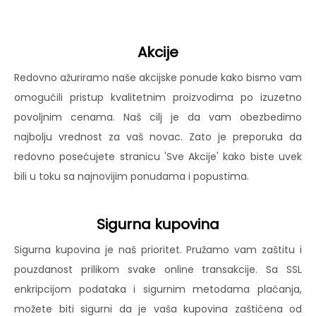
Akcije
Redovno ažuriramo naše akcijske ponude kako bismo vam
omogućili pristup kvalitetnim proizvodima po izuzetno
povoljnim cenama. Naš cilj je da vam obezbedimo
najbolju vrednost za vaš novac. Zato je preporuka da
redovno posećujete stranicu 'Sve Akcije' kako biste uvek
bili u toku sa najnovijim ponudama i popustima.
Sigurna kupovina
Sigurna kupovina je naš prioritet. Pružamo vam zaštitu i
pouzdanost prilikom svake online transakcije. Sa SSL
enkripcijom podataka i sigurnim metodama plaćanja,
možete biti sigurni da je vaša kupovina zaštićena od