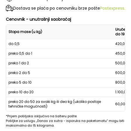
Dostava se plaća po cenovniku brze pošte
Postexpress.
Cenovnik - unutrašnji saobraćaj
Uručenje
Stopa mase (u kg)
do 19h
do 0,5
420,00
preko 0,5 do 1
450,00
preko 1 do 2
500,00
preko 2 do 5
600,00
preko 5 do 10
800,00
preko 10 do 20
1.100,00
preko 20 do 50 za svaki kg ili deo kg (ukoliko postoje
60,00
tehničke mogućnosti)
*Prijem pošiljaka isključivo na šalteru pošte.
Pošiljke za uslugu „Danas za sutra - isporuka na paketomatu“ mogu biti
maksimalno do 15 kilograma.