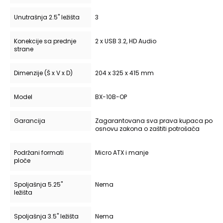
Unutrašnja 2.5" ležišta
3
Konekcije sa prednje
2 x USB 3.2, HD Audio
strane
Dimenzije (Š x V x D)
204 x 325 x 415 mm
Model
BX-10B-OP
Garancija
Zagarantovana sva prava kupaca po
osnovu zakona o zaštiti potrošača
Podržani formati
Micro ATX i manje
ploče
Spoljašnja 5.25"
Nema
ležišta
Spoljašnja 3.5" ležišta
Nema