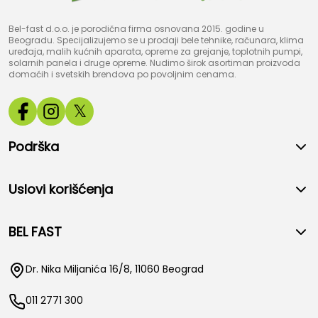
Bel-fast d.o.o. je porodična firma osnovana 2015. godine u
Beogradu. Specijalizujemo se u prodaji bele tehnike, računara, klima
uređaja, malih kućnih aparata, opreme za grejanje, toplotnih pumpi,
solarnih panela i druge opreme. Nudimo širok asortiman proizvoda
domaćih i svetskih brendova po povoljnim cenama.
𝕏
Podrška
Uslovi korišćenja
BEL FAST
Dr. Nika Miljanića 16/8, 11060 Beograd
011 2771 300