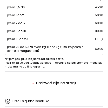
preko 0,5 do 1
450,00
preko 1 do 2
500,00
preko 2 do 5
600,00
preko 5 do 10
800,00
preko 10 do 20
1.100,00
preko 20 do 50 za svaki kg ili deo kg (ukoliko postoje
60,00
tehničke mogućnosti)
*Prijem pošiljaka isključivo na šalteru pošte.
Pošiljke za uslugu „Danas za sutra - isporuka na paketomatu“ mogu biti
maksimalno do 15 kilograma.
Proizvod nije na stanju.
Brza i sigurna isporuka