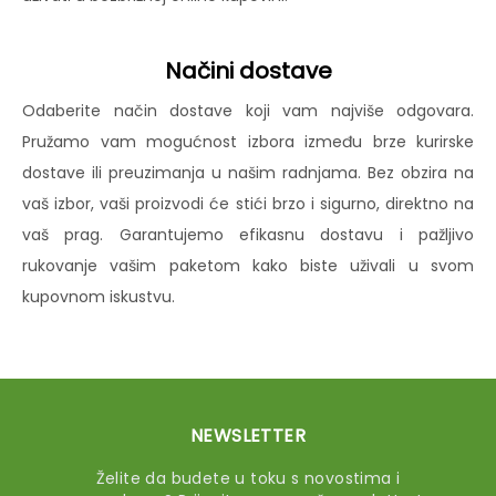
Načini dostave
Odaberite način dostave koji vam najviše odgovara.
Pružamo vam mogućnost izbora između brze kurirske
dostave ili preuzimanja u našim radnjama. Bez obzira na
vaš izbor, vaši proizvodi će stići brzo i sigurno, direktno na
vaš prag. Garantujemo efikasnu dostavu i pažljivo
rukovanje vašim paketom kako biste uživali u svom
kupovnom iskustvu.
NEWSLETTER
Želite da budete u toku s novostima i