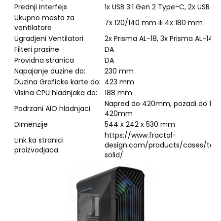
Prednji interfejs
1x USB 3.1 Gen 2 Type-C, 2x USB 3.
Ukupno mesta za
7x 120/140 mm ili 4x 180 mm
ventilatore
Ugradjeni Ventilatori
2x Prisma AL-18, 3x Prisma AL-14
Filteri prasine
DA
Providna stranica
DA
Napajanje duzine do:
230 mm
Duzina Graficke karte do:
423 mm
Visina CPU hladnjaka do:
188 mm
Napred do 420mm, pozadi do 14
Podrzani AIO hladnjaci
420mm
Dimenzije
544 x 242 x 530 mm
https://www.fractal-
Link ka stranici
design.com/products/cases/torre
proizvodjaca:
solid/