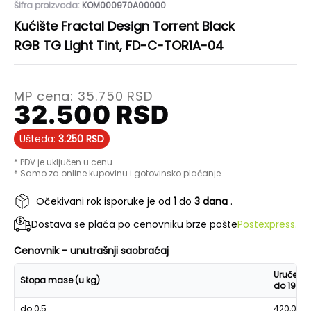
Šifra proizvoda:
KOM000970A00000
Kućište Fractal Design Torrent Black
RGB TG Light Tint, FD-C-TOR1A-04
MP cena:
35.750
RSD
32.500
RSD
Ušteda:
3.250
RSD
* PDV je uključen u cenu
* Samo za online kupovinu i gotovinsko plaćanje
Očekivani rok isporuke je od
1
do
3 dana
.
Dostava se plaća po cenovniku brze pošte
Postexpress.
Cenovnik - unutrašnji saobraćaj
Uručenje
Stopa mase (u kg)
do 19h
do 0,5
420,00