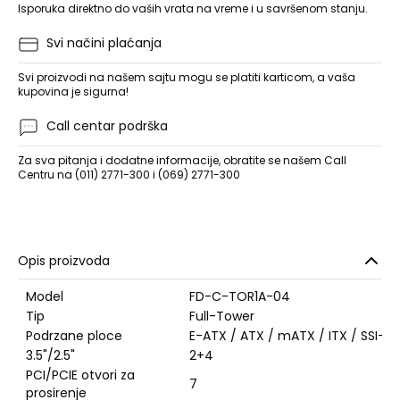
Isporuka direktno do vaših vrata na vreme i u savršenom stanju.
Svi načini plaćanja
Svi proizvodi na našem sajtu mogu se platiti karticom, a vaša
kupovina je sigurna!
Call centar podrška
Za sva pitanja i dodatne informacije, obratite se našem Call
Centru na (011) 2771-300 i (069) 2771-300
Opis proizvoda
Model
FD-C-TOR1A-04
Tip
Full-Tower
Podrzane ploce
E-ATX / ATX / mATX / ITX / SSI-EE
3.5"/2.5"
2+4
PCI/PCIE otvori za
7
prosirenje