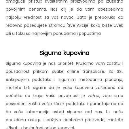
omogućili pristup kvalitetnim proizvodima po izuzetno
povoljnim cenama. Naš cilj je da vam obezbedimo
najbolju vrednost za vaš novac. Zato je preporuka da
redovno posećujete stranicu 'Sve Akcije' kako biste uvek
bili u toku sa najnovijim ponudama i popustima.
Sigurna kupovina
Sigurna kupovina je naš prioritet. Pružamo vam zaštitu i
pouzdanost prilikom svake online transakcije. Sa SSL
enkripcijom podataka i sigurnim metodama plaćanja,
možete biti sigurni da je vaša kupovina zaštićena od
početka do kraja. Vaša privatnost je važna, zato smo
posvećeni zaštiti vaših ličnih podataka i garantujemo da
će vaše informacije ostati sigurne kod nas. Uz našu
pouzdanu uslugu i pažljivo odabrane proizvode, možete
uživati u bezbrižnoj online kupovini.