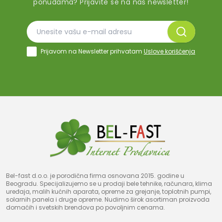
ponudama? Prijavite se na naš newsletter!
Prijavom na Newsletter prihvatam
Uslove korišćenja
Bel-fast d.o.o. je porodična firma osnovana 2015. godine u
Beogradu. Specijalizujemo se u prodaji bele tehnike, računara, klima
uređaja, malih kućnih aparata, opreme za grejanje, toplotnih pumpi,
solarnih panela i druge opreme. Nudimo širok asortiman proizvoda
domaćih i svetskih brendova po povoljnim cenama.