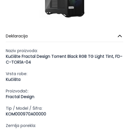
Deklaracija
Naziv proizvoda:
Kućište Fractal Design Torrent Black RGB TG Light Tint, FD-
C-TOR1A-04
Vrsta robe:
Kućišta
Proizvođač:
Fractal Design
Tip / Model / Šifra:
KOM000970A00000
Zemlja porekla: