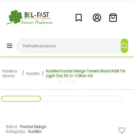
Početna
Kućište Fractal Design Torrent Black RGB TG
/
Kućišta
/
strana
Light Tint, FD-C-TOR1A-04
Brend:
Fractal Design
Kategorija:
Kućišta