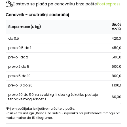
Dostava se plaća po cenovniku brze pošte
Postexpress.
Cenovnik - unutrašnji saobraćaj
Uručenje
Stopa mase (u kg)
do 19h
do 0,5
420,00
preko 0,5 do 1
450,00
preko 1 do 2
500,00
preko 2 do 5
600,00
preko 5 do 10
800,00
preko 10 do 20
1.100,00
preko 20 do 50 za svaki kg ili deo kg (ukoliko postoje
60,00
tehničke mogućnosti)
*Prijem pošiljaka isključivo na šalteru pošte.
Pošiljke za uslugu „Danas za sutra - isporuka na paketomatu“ mogu biti
maksimalno do 15 kilograma.