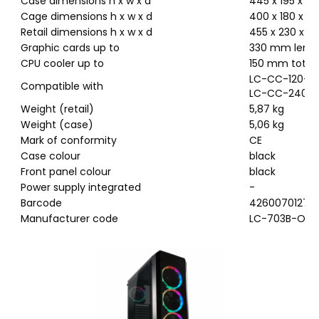
Case dimensions h x w x d
445 x 195 x 
Cage dimensions h x w x d
400 x 180 x 
Retail dimensions h x w x d
455 x 230 x 
Graphic cards up to
330 mm leng
CPU cooler up to
150 mm total 
LC-CC-120-Li
Compatible with
LC-CC-240-L
Weight (retail)
5,87 kg
Weight (case)
5,06 kg
Mark of conformity
CE
Case colour
black
Front panel colour
black
Power supply integrated
-
Barcode
42600701276
Manufacturer code
LC-703B-ON