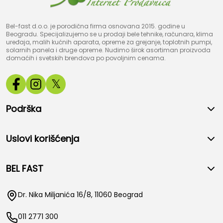
Bel-fast d.o.o. je porodična firma osnovana 2015. godine u
Beogradu. Specijalizujemo se u prodaji bele tehnike, računara, klima
uređaja, malih kućnih aparata, opreme za grejanje, toplotnih pumpi,
solarnih panela i druge opreme. Nudimo širok asortiman proizvoda
domaćih i svetskih brendova po povoljnim cenama.
𝕏
Podrška
Uslovi korišćenja
BEL FAST
Dr. Nika Miljanića 16/8, 11060 Beograd
011 2771 300