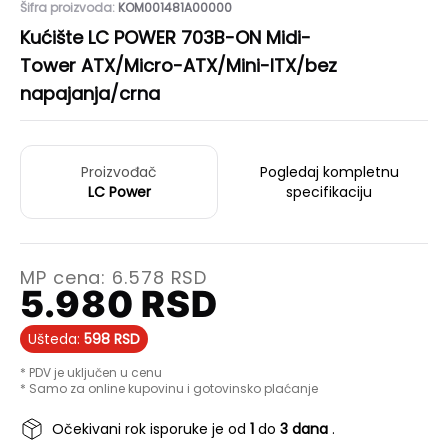
Šifra proizvoda:
KOM001481A00000
Kućište LC POWER 703B-ON Midi-
Tower ATX/Micro-ATX/Mini-ITX/bez
napajanja/crna
Proizvođač
Pogledaj kompletnu
LC Power
specifikaciju
MP cena:
6.578
RSD
5.980
RSD
Ušteda:
598
RSD
* PDV je uključen u cenu
* Samo za online kupovinu i gotovinsko plaćanje
Očekivani rok isporuke je od
1
do
3 dana
.