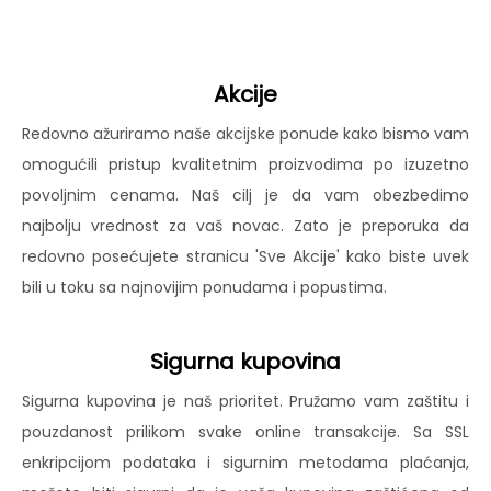
Akcije
Redovno ažuriramo naše akcijske ponude kako bismo vam
omogućili pristup kvalitetnim proizvodima po izuzetno
povoljnim cenama. Naš cilj je da vam obezbedimo
najbolju vrednost za vaš novac. Zato je preporuka da
redovno posećujete stranicu 'Sve Akcije' kako biste uvek
bili u toku sa najnovijim ponudama i popustima.
Sigurna kupovina
Sigurna kupovina je naš prioritet. Pružamo vam zaštitu i
pouzdanost prilikom svake online transakcije. Sa SSL
enkripcijom podataka i sigurnim metodama plaćanja,