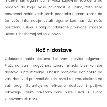
možete biti sigurni da je vaša kupovina zaštićena od
početka do kraja. Vaša privatnost je važna, zato smo
posvećeni zaštiti vaših ličnih podataka i garantujemo da
će vaše informacije ostati sigurne kod nas. Uz našu
pouzdanu uslugu i pažljivo odabrane proizvode, možete
uživati u bezbrižnoj online kupovini.
Načini dostave
Odaberite način dostave koji vam najviše odgovara.
Pružamo vam mogućnost izbora između brze kurirske
dostave ili preuzimanja u našim radnjama. Bez obzira na
vaš izbor, vaši proizvodi će stići brzo i sigurno, direktno na
vaš prag. Garantujemo efikasnu dostavu i pažljivo
rukovanje vašim paketom kako biste uživali u svom
kupovnom iskustvu.