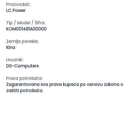
Proizvođač:
LC Power
Tip / Model / Šifra:
KOM001481A00000
Zemlja porekla:
Kina
Uvoznik:
DS-Computers
Prava potrošača:
Zagarantovana sva prava kupaca po osnovu zakona o
zaštiti potrošača.