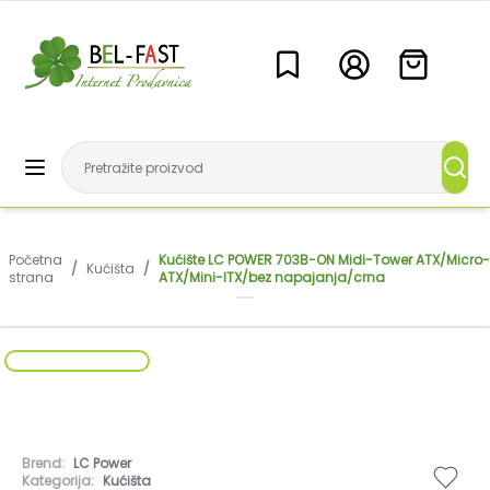
Početna
Kućište LC POWER 703B-ON Midi-Tower ATX/Micro-
/
Kućišta
/
strana
ATX/Mini-ITX/bez napajanja/crna
Brend:
LC Power
Kategorija:
Kućišta