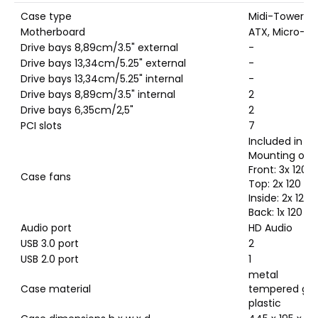
Case type
Midi-Tower
Motherboard
ATX, Micro-AT
Drive bays 8,89cm/3.5" external
-
Drive bays 13,34cm/5.25" external
-
Drive bays 13,34cm/5.25" internal
-
Drive bays 8,89cm/3.5" internal
2
Drive bays 6,35cm/2,5"
2
PCI slots
7
Included in de
Mounting opti
Front: 3x 120
Case fans
Top: 2x 120 
Inside: 2x 12
Back: 1x 120 
Audio port
HD Audio
USB 3.0 port
2
USB 2.0 port
1
metal
Case material
tempered gla
plastic