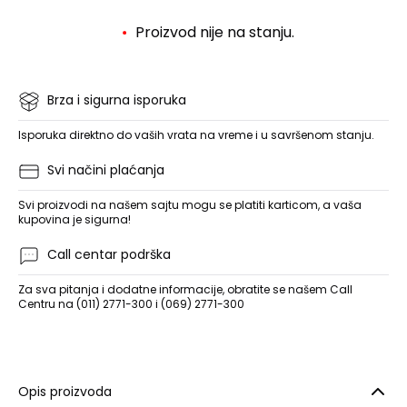
Proizvod nije na stanju.
Brza i sigurna isporuka
Isporuka direktno do vaših vrata na vreme i u savršenom stanju.
Svi načini plaćanja
Svi proizvodi na našem sajtu mogu se platiti karticom, a vaša
kupovina je sigurna!
Call centar podrška
Za sva pitanja i dodatne informacije, obratite se našem Call
Centru na (011) 2771-300 i (069) 2771-300
Opis proizvoda