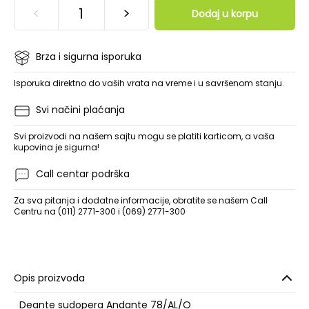
<
>
Dodaj u korpu
Brza i sigurna isporuka
Isporuka direktno do vaših vrata na vreme i u savršenom stanju.
Svi načini plaćanja
Svi proizvodi na našem sajtu mogu se platiti karticom, a vaša
kupovina je sigurna!
Call centar podrška
Za sva pitanja i dodatne informacije, obratite se našem Call
Centru na (011) 2771-300 i (069) 2771-300
Opis proizvoda
Deante sudopera Andante 78/AL/O