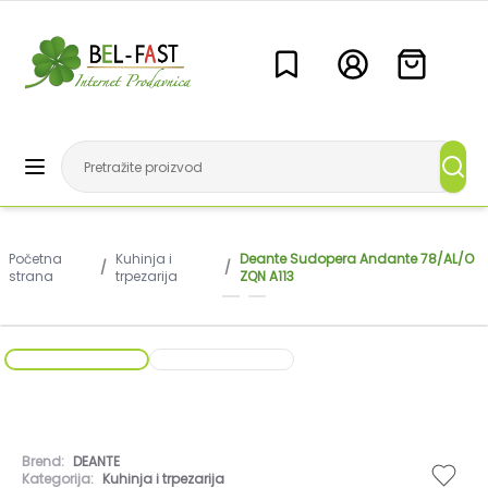
Početna
Kuhinja i
Deante Sudopera Andante 78/AL/O
/
/
strana
trpezarija
ZQN A113
Brend:
DEANTE
Kategorija:
Kuhinja i trpezarija