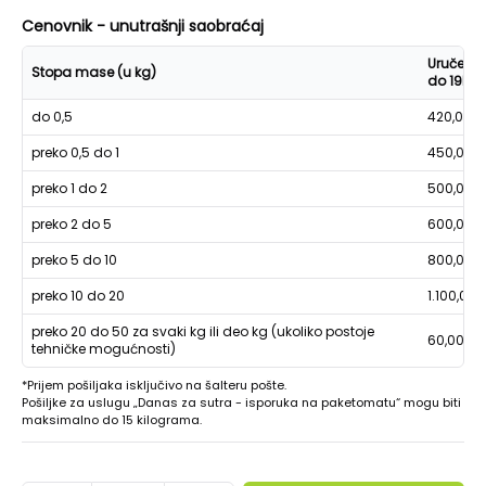
Cenovnik - unutrašnji saobraćaj
Uručenje
Stopa mase (u kg)
do 19h
do 0,5
420,00
preko 0,5 do 1
450,00
preko 1 do 2
500,00
preko 2 do 5
600,00
preko 5 do 10
800,00
preko 10 do 20
1.100,00
preko 20 do 50 za svaki kg ili deo kg (ukoliko postoje
60,00
tehničke mogućnosti)
*Prijem pošiljaka isključivo na šalteru pošte.
Pošiljke za uslugu „Danas za sutra - isporuka na paketomatu“ mogu biti
maksimalno do 15 kilograma.