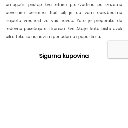
omogućili pristup kvalitetnim proizvodima po izuzetno
povoljnim cenama. Naš cilj je da vam obezbedimo
najbolju vrednost za vaš novac. Zato je preporuka da
redovno posećujete stranicu 'Sve Akcije' kako biste uvek
bili u toku sa najnovijim ponudama i popustima.
Sigurna kupovina
Sigurna kupovina je naš prioritet. Pružamo vam zaštitu i
pouzdanost prilikom svake online transakcije. Sa SSL
enkripcijom podataka i sigurnim metodama plaćanja,
možete biti sigurni da je vaša kupovina zaštićena od
početka do kraja. Vaša privatnost je važna, zato smo
posvećeni zaštiti vaših ličnih podataka i garantujemo da
će vaše informacije ostati sigurne kod nas. Uz našu
pouzdanu uslugu i pažljivo odabrane proizvode, možete