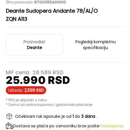
Šifra proizvoda:
KIT000155A00000
Deante Sudopera Andante 78/AL/O
ZQN A113
Proizvođač
Pogledaj kompletnu
Deante
specifikaciju
MP cena:
28.589
RSD
25.990
RSD
Ušteda:
2.599
RSD
* PDV je uključen u cenu
* Samo za online kupovinu i gotovinsko plaćanje
Očekivani rok isporuke je od
1
do
3 dana
.
Dostava se plaća po cenovniku brze pošte
Postexpress.