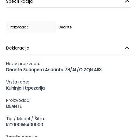
Specifikacija
Proizvođač
Deante
Deklaracija
Naziv proizvoda:
Deante Sudopera Andante 78/AL/O ZQN A113
Vrsta robe:
Kuhinja i trpezarija
Proizvođač:
DEANTE
Tip / Model / Šifra:
KIT000155A00000