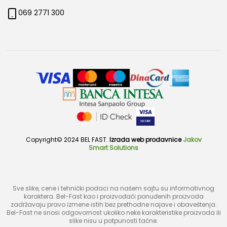
069 2771 300
Copyright© 2024 BEL FAST.
Izrada web prodavnice
Jakov
Smart Solutions
Sve slike, cene i tehnički podaci na našem sajtu su informativnog
karaktera. Bel-Fast kao i proizvođači ponuđenih proizvoda
zadržavaju pravo izmene istih bez prethodne najave i obaveštenja.
Bel-Fast ne snosi odgovornost ukoliko neke karakteristike proizvoda ili
slike nisu u potpunosti tačne.