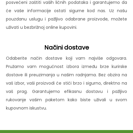
posvećeni zaštiti vaših ličnih podataka i garantujemo da
će vaše informacije ostati sigurne kod nas. Uz našu
pouzdanu uslugu i pažljivo odabrane proizvode, možete
uživati u bezbrižnoj online kupovini.
Načini dostave
Odaberite način dostave koji vam najviše odgovara.
Pružamo vam mogućnost izbora između brze kurirske
dostave ili preuzimanja u našim radnjama. Bez obzira na
vaš izbor, vaši proizvodi će stići brzo i sigurno, direktno na
vaš prag. Garantujemo efikasnu dostavu i pažljivo
rukovanje vašim paketom kako biste uživali u svom
kupovnom iskustvu.