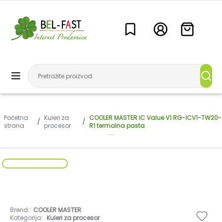
Početna
Kuleri za
COOLER MASTER IC Value V1 RG-ICV1-TW20-
/
/
strana
procesor
R1 termalna pasta
Brend:
COOLER MASTER
Kategorija:
Kuleri za procesor