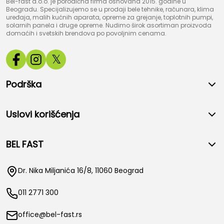
Bel-fast d.o.o. je porodična firma osnovana 2015. godine u
Beogradu. Specijalizujemo se u prodaji bele tehnike, računara, klima
uređaja, malih kućnih aparata, opreme za grejanje, toplotnih pumpi,
solarnih panela i druge opreme. Nudimo širok asortiman proizvoda
domaćih i svetskih brendova po povoljnim cenama.
𝕏
Podrška
Uslovi korišćenja
BEL FAST
Dr. Nika Miljanića 16/8, 11060 Beograd
011 2771 300
office@bel-fast.rs