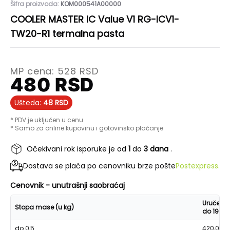
Šifra proizvoda:
KOM000541A00000
COOLER MASTER IC Value V1 RG-ICV1-
TW20-R1 termalna pasta
MP cena:
528
RSD
480
RSD
Ušteda:
48
RSD
* PDV je uključen u cenu
* Samo za online kupovinu i gotovinsko plaćanje
Očekivani rok isporuke je od
1
do
3 dana
.
Dostava se plaća po cenovniku brze pošte
Postexpress.
Cenovnik - unutrašnji saobraćaj
Uručenje
Stopa mase (u kg)
do 19h
do 0,5
420,00