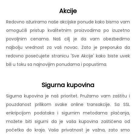
Akcije
Redovno ažuriramo naše akcijske ponude kako bismo vam
omogućili pristup kvalitetnim proizvodima po izuzetno
povoljnim cenama. Naš cilj je da vam obezbedimo
najbolju vrednost za vaš novac. Zato je preporuka da
redovno posećujete stranicu 'Sve Akcije' kako biste uvek
bili u toku sa najnovijim ponudama i popustima.
Sigurna kupovina
Sigurna kupovina je naš prioritet. Pružamo vam zaštitu i
pouzdanost prilikom svake online transakcije. Sa SSL
enkripcijom podataka i sigurnim metodama plaćanja,
možete biti sigurni da je vaša kupovina zaštićena od
početka do kraja. Vaša privatnost je važna, zato smo