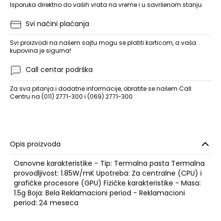
Isporuka direktno do vaših vrata na vreme i u savršenom stanju.
Svi načini plaćanja
Svi proizvodi na našem sajtu mogu se platiti karticom, a vaša
kupovina je sigurna!
Call centar podrška
Za sva pitanja i dodatne informacije, obratite se našem Call
Centru na (011) 2771-300 i (069) 2771-300
Opis proizvoda
Osnovne karakteristike - Tip: Termalna pasta Termalna
provodljivost: 1.85W/mK Upotreba: Za centralne (CPU) i
grafičke procesore (GPU) Fizičke karakteristike - Masa:
1.5g Boja: Bela Reklamacioni period - Reklamacioni
period: 24 meseca