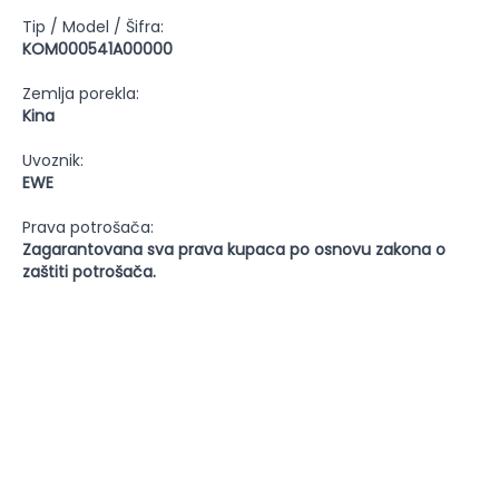
Tip / Model / Šifra:
KOM000541A00000
Zemlja porekla:
Kina
Uvoznik:
EWE
Prava potrošača:
Zagarantovana sva prava kupaca po osnovu zakona o
zaštiti potrošača.