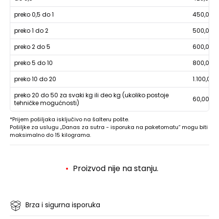
preko 0,5 do 1
450,00
preko 1 do 2
500,00
preko 2 do 5
600,00
preko 5 do 10
800,00
preko 10 do 20
1.100,00
preko 20 do 50 za svaki kg ili deo kg (ukoliko postoje
60,00
tehničke mogućnosti)
*Prijem pošiljaka isključivo na šalteru pošte.
Pošiljke za uslugu „Danas za sutra - isporuka na paketomatu“ mogu biti
maksimalno do 15 kilograma.
Proizvod nije na stanju.
Brza i sigurna isporuka