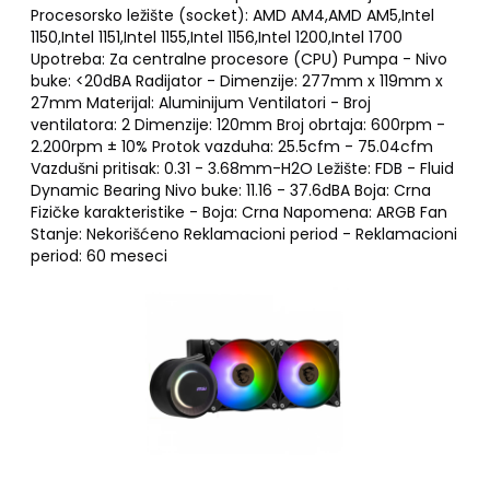
Procesorsko ležište (socket): AMD AM4,AMD AM5,Intel
1150,Intel 1151,Intel 1155,Intel 1156,Intel 1200,Intel 1700
Upotreba: Za centralne procesore (CPU) Pumpa - Nivo
buke: <20dBA Radijator - Dimenzije: 277mm x 119mm x
27mm Materijal: Aluminijum Ventilatori - Broj
ventilatora: 2 Dimenzije: 120mm Broj obrtaja: 600rpm -
2.200rpm ± 10% Protok vazduha: 25.5cfm - 75.04cfm
Vazdušni pritisak: 0.31 - 3.68mm-H2O Ležište: FDB - Fluid
Dynamic Bearing Nivo buke: 11.16 - 37.6dBA Boja: Crna
Fizičke karakteristike - Boja: Crna Napomena: ARGB Fan
Stanje: Nekorišćeno Reklamacioni period - Reklamacioni
period: 60 meseci