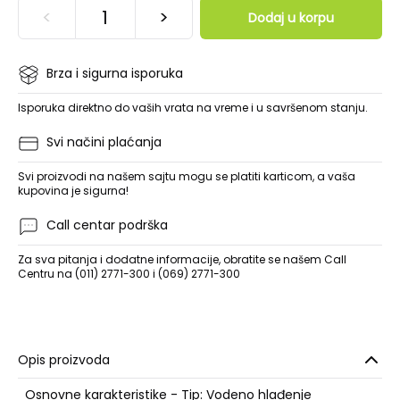
<
>
Dodaj u korpu
Brza i sigurna isporuka
Isporuka direktno do vaših vrata na vreme i u savršenom stanju.
Svi načini plaćanja
Svi proizvodi na našem sajtu mogu se platiti karticom, a vaša
kupovina je sigurna!
Call centar podrška
Za sva pitanja i dodatne informacije, obratite se našem Call
Centru na (011) 2771-300 i (069) 2771-300
Opis proizvoda
Osnovne karakteristike - Tip: Vodeno hlađenje