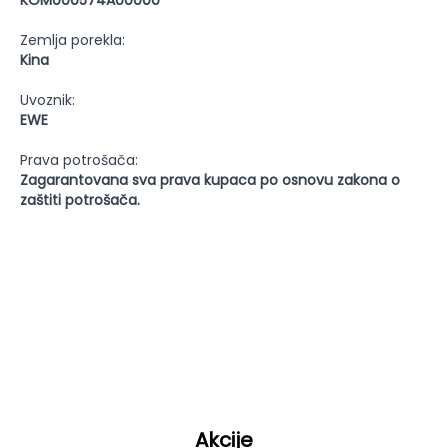
KOM000574A00000
Zemlja porekla:
Kina
Uvoznik:
EWE
Prava potrošača:
Zagarantovana sva prava kupaca po osnovu zakona o
zaštiti potrošača.
Akcije