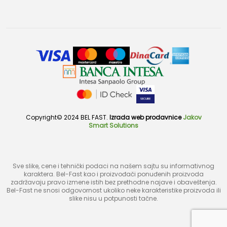
Copyright© 2024 BEL FAST.
Izrada web prodavnice
Jakov
Smart Solutions
Sve slike, cene i tehnički podaci na našem sajtu su informativnog
karaktera. Bel-Fast kao i proizvođači ponuđenih proizvoda
zadržavaju pravo izmene istih bez prethodne najave i obaveštenja.
Bel-Fast ne snosi odgovornost ukoliko neke karakteristike proizvoda ili
slike nisu u potpunosti tačne.