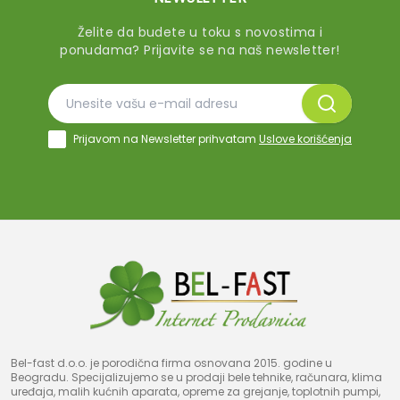
Želite da budete u toku s novostima i
ponudama? Prijavite se na naš newsletter!
Prijavom na Newsletter prihvatam
Uslove korišćenja
Bel-fast d.o.o. je porodična firma osnovana 2015. godine u
Beogradu. Specijalizujemo se u prodaji bele tehnike, računara, klima
uređaja, malih kućnih aparata, opreme za grejanje, toplotnih pumpi,