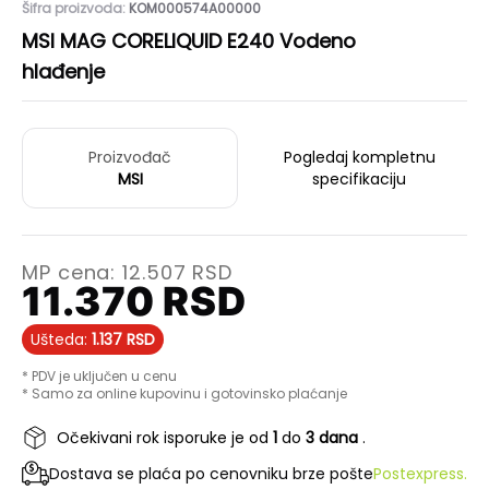
Šifra proizvoda:
KOM000574A00000
MSI MAG CORELIQUID E240 Vodeno
hlađenje
Proizvođač
Pogledaj kompletnu
MSI
specifikaciju
MP cena:
12.507
RSD
11.370
RSD
Ušteda:
1.137
RSD
* PDV je uključen u cenu
* Samo za online kupovinu i gotovinsko plaćanje
Očekivani rok isporuke je od
1
do
3 dana
.
Dostava se plaća po cenovniku brze pošte
Postexpress.