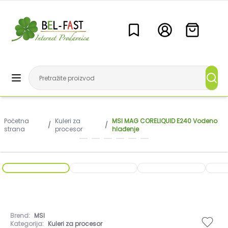
Početna
Kuleri za
MSI MAG CORELIQUID E240 Vodeno
/
/
strana
procesor
hlađenje
Brend:
MSI
Kategorija:
Kuleri za procesor