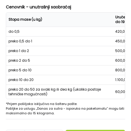
Cenovnik - unutrašnji saobraćaj
Uručenje
Stopa mase (u kg)
do 19h
do 0,5
420,00
preko 0,5 do 1
450,00
preko 1 do 2
500,00
preko 2 do 5
600,00
preko 5 do 10
800,00
preko 10 do 20
1.100,00
preko 20 do 50 za svaki kg ili deo kg (ukoliko postoje
60,00
tehničke mogućnosti)
*Prijem pošiljaka isključivo na šalteru pošte.
Pošiljke za uslugu „Danas za sutra - isporuka na paketomatu“ mogu biti
maksimalno do 15 kilograma.