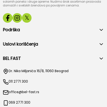
solarnih panela i druge opreme. Nudimo širok asortiman proizvoda
domaćih i svetskih brendova po povoljnim cenama.
𝕏
Podrška
Uslovi korišćenja
BEL FAST
Dr. Nika Miljanića 16/8, 11060 Beograd
011 2771 300
office@bel-fast.rs
069 2771 300