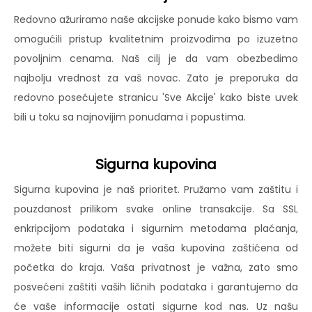
Redovno ažuriramo naše akcijske ponude kako bismo vam
omogućili pristup kvalitetnim proizvodima po izuzetno
povoljnim cenama. Naš cilj je da vam obezbedimo
najbolju vrednost za vaš novac. Zato je preporuka da
redovno posećujete stranicu 'Sve Akcije' kako biste uvek
bili u toku sa najnovijim ponudama i popustima.
Sigurna kupovina
Sigurna kupovina je naš prioritet. Pružamo vam zaštitu i
pouzdanost prilikom svake online transakcije. Sa SSL
enkripcijom podataka i sigurnim metodama plaćanja,
možete biti sigurni da je vaša kupovina zaštićena od
početka do kraja. Vaša privatnost je važna, zato smo
posvećeni zaštiti vaših ličnih podataka i garantujemo da
će vaše informacije ostati sigurne kod nas. Uz našu