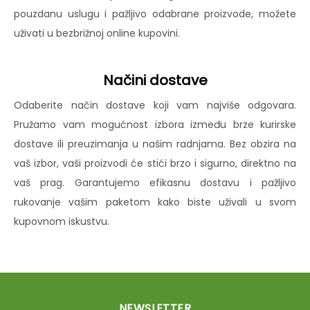
pouzdanu uslugu i pažljivo odabrane proizvode, možete
uživati u bezbrižnoj online kupovini.
Načini dostave
Odaberite način dostave koji vam najviše odgovara.
Pružamo vam mogućnost izbora između brze kurirske
dostave ili preuzimanja u našim radnjama. Bez obzira na
vaš izbor, vaši proizvodi će stići brzo i sigurno, direktno na
vaš prag. Garantujemo efikasnu dostavu i pažljivo
rukovanje vašim paketom kako biste uživali u svom
kupovnom iskustvu.
NEWSLETTER