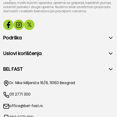
uređaja, malih kućnih aparata, opreme za grejanje, toplotnih pumpi,
solarnih panela i druge opreme. Nudimo širok asortiman proizvoda
domaćih i svetskih brendova po povoljnim cenama.
𝕏
Podrška
Uslovi korišćenja
BEL FAST
Dr. Nika Miljanića 16/8, 11060 Beograd
011 2771 300
office@bel-fast.rs