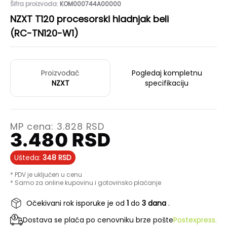
Šifra proizvoda:
KOM000744A00000
NZXT T120 procesorski hladnjak beli
(RC-TN120-W1)
Proizvođač
Pogledaj kompletnu
NZXT
specifikaciju
MP cena:
3.828
RSD
3.480
RSD
Ušteda:
348
RSD
* PDV je uključen u cenu
* Samo za online kupovinu i gotovinsko plaćanje
Očekivani rok isporuke je od
1
do
3 dana
.
Dostava se plaća po cenovniku brze pošte
Postexpress.