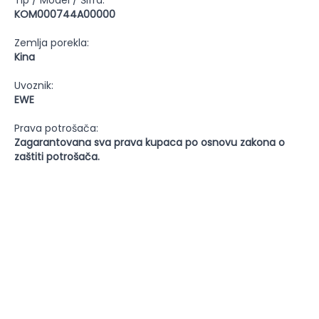
Tip / Model / Šifra:
KOM000744A00000
Zemlja porekla:
Kina
Uvoznik:
EWE
Prava potrošača:
Zagarantovana sva prava kupaca po osnovu zakona o
zaštiti potrošača.