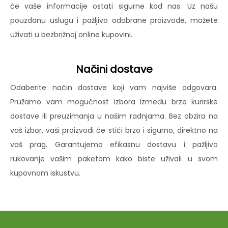
će vaše informacije ostati sigurne kod nas. Uz našu
pouzdanu uslugu i pažljivo odabrane proizvode, možete
uživati u bezbrižnoj online kupovini.
Načini dostave
Odaberite način dostave koji vam najviše odgovara.
Pružamo vam mogućnost izbora između brze kurirske
dostave ili preuzimanja u našim radnjama. Bez obzira na
vaš izbor, vaši proizvodi će stići brzo i sigurno, direktno na
vaš prag. Garantujemo efikasnu dostavu i pažljivo
rukovanje vašim paketom kako biste uživali u svom
kupovnom iskustvu.