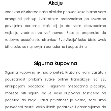
Akcije
Redovno ažuriramo naše akcijske ponude kako bismo vam
omogućili pristup kvalitetnim proizvodima po izuzetno
povoljnim cenama. Naš cilj je da vam obezbedimo
najbolju vrednost za vaš novac. Zato je preporuka da
redovno posećujete stranicu 'Sve Akcije' kako biste uvek
bili u toku sa najnovijim ponudama i popustima.
Sigurna kupovina
Sigurna kupovina je naš prioritet. Pružamo vam zaštitu i
pouzdanost prilikom svake online transakcije. Sa SSL
enkripcijom podataka i sigurnim metodama plaćanja,
možete biti sigurni da je vaša kupovina zaštićena od
početka do kraja. Vaša privatnost je važna, zato smo
posvećeni zaštiti vaših ličnih podataka i garantujemo da