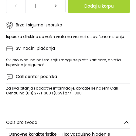
<
>
Dodaj u korpu
Brza i sigurna isporuka
Isporuka direktno do vaših vrata na vreme i u savršenom stanju.
Svi načini plaćanja
Svi proizvodi na našem sajtu mogu se platiti karticom, a vaša
kupovina je sigurna!
Call centar podrška
Za sva pitanja i dodatne informacije, obratite se našem Call
Centru na (011) 2771-300 i (069) 2771-300
Opis proizvoda
Osnovne karakteristike - Tip: Vazdušno hlađenje