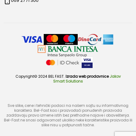
069 2771 300
Copyright© 2024 BEL FAST.
Izrada web prodavnice
Jakov
Smart Solutions
Sve slike, cene i tehnički podaci na našem sajtu su informativnog
karaktera. Bel-Fast kao i proizvođači ponuđenih proizvoda
zadržavaju pravo izmene istih bez prethodne najave i obaveštenja.
Bel-Fast ne snosi odgovornost ukoliko neke karakteristike proizvoda ili
slike nisu u potpunosti tačne.