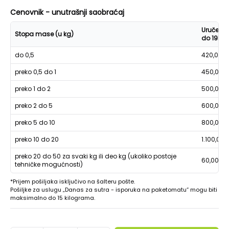
Cenovnik - unutrašnji saobraćaj
Uručenje
Stopa mase (u kg)
do 19h
do 0,5
420,00
preko 0,5 do 1
450,00
preko 1 do 2
500,00
preko 2 do 5
600,00
preko 5 do 10
800,00
preko 10 do 20
1.100,00
preko 20 do 50 za svaki kg ili deo kg (ukoliko postoje
60,00
tehničke mogućnosti)
*Prijem pošiljaka isključivo na šalteru pošte.
Pošiljke za uslugu „Danas za sutra - isporuka na paketomatu“ mogu biti
maksimalno do 15 kilograma.