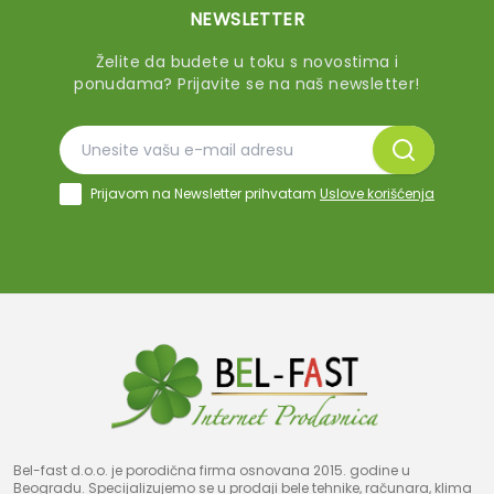
NEWSLETTER
Želite da budete u toku s novostima i
ponudama? Prijavite se na naš newsletter!
Prijavom na Newsletter prihvatam
Uslove korišćenja
Bel-fast d.o.o. je porodična firma osnovana 2015. godine u
Beogradu. Specijalizujemo se u prodaji bele tehnike, računara, klima