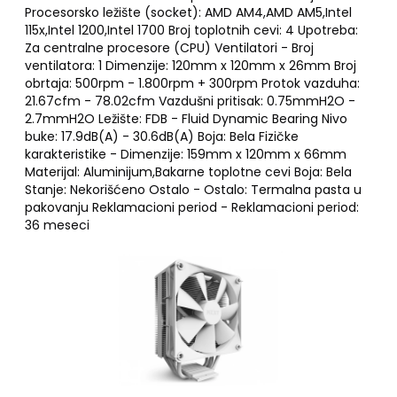
Procesorsko ležište (socket): AMD AM4,AMD AM5,Intel
115x,Intel 1200,Intel 1700 Broj toplotnih cevi: 4 Upotreba:
Za centralne procesore (CPU) Ventilatori - Broj
ventilatora: 1 Dimenzije: 120mm x 120mm x 26mm Broj
obrtaja: 500rpm - 1.800rpm + 300rpm Protok vazduha:
21.67cfm - 78.02cfm Vazdušni pritisak: 0.75mmH2O -
2.7mmH2O Ležište: FDB - Fluid Dynamic Bearing Nivo
buke: 17.9dB(A) - 30.6dB(A) Boja: Bela Fizičke
karakteristike - Dimenzije: 159mm x 120mm x 66mm
Materijal: Aluminijum,Bakarne toplotne cevi Boja: Bela
Stanje: Nekorišćeno Ostalo - Ostalo: Termalna pasta u
pakovanju Reklamacioni period - Reklamacioni period:
36 meseci