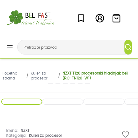
Početna
Kuleri za
NZXT T120 procesorski hladnjak beli
/
/
strana
procesor
(RC-TN120-W1)
Brend:
NZXT
Kategorija:
Kuleri za procesor