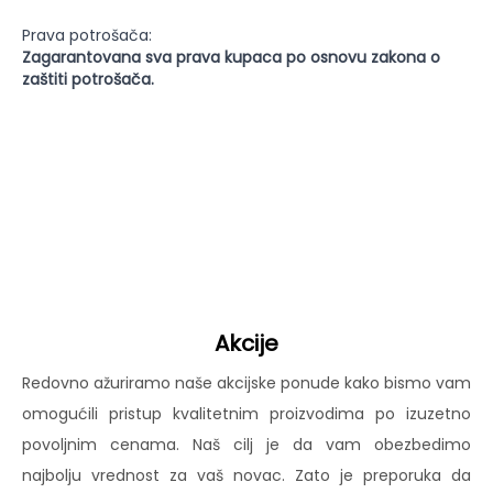
Prava potrošača:
Zagarantovana sva prava kupaca po osnovu zakona o
zaštiti potrošača.
Akcije
Redovno ažuriramo naše akcijske ponude kako bismo vam
omogućili pristup kvalitetnim proizvodima po izuzetno
povoljnim cenama. Naš cilj je da vam obezbedimo
najbolju vrednost za vaš novac. Zato je preporuka da