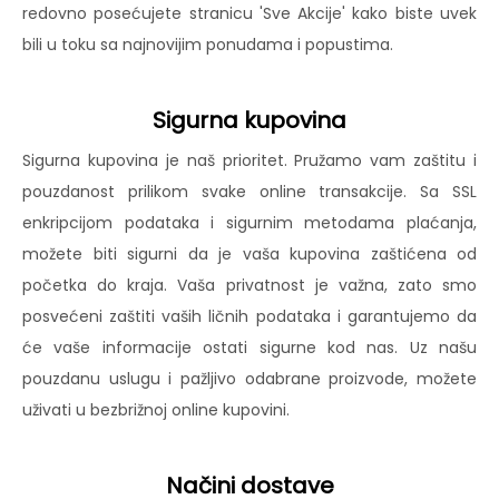
redovno posećujete stranicu 'Sve Akcije' kako biste uvek
bili u toku sa najnovijim ponudama i popustima.
Sigurna kupovina
Sigurna kupovina je naš prioritet. Pružamo vam zaštitu i
pouzdanost prilikom svake online transakcije. Sa SSL
enkripcijom podataka i sigurnim metodama plaćanja,
možete biti sigurni da je vaša kupovina zaštićena od
početka do kraja. Vaša privatnost je važna, zato smo
posvećeni zaštiti vaših ličnih podataka i garantujemo da
će vaše informacije ostati sigurne kod nas. Uz našu
pouzdanu uslugu i pažljivo odabrane proizvode, možete
uživati u bezbrižnoj online kupovini.
Načini dostave