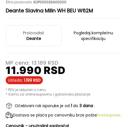
Šifra proizvoda:
KUP000026A00000
Deante Slavina Milin WH BEU W62M
Proizvođač
Pogledaj kompletnu
Deante
specifikaciju
MP cena:
13.189
RSD
11.990
RSD
Ušteda:
1.199
RSD
* PDV je uključen u cenu
* Samo za online kupovinu i gotovinsko plaćanje
Očekivani rok isporuke je od
1
do
3 dana
.
Dostava se plaća po cenovniku brze pošte
Postexpress.
Cenovnik - unutrašnji saobraćaj