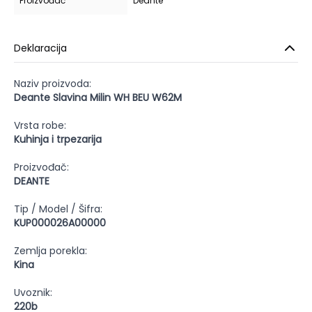
Proizvođač
Deante
Deklaracija
Naziv proizvoda:
Deante Slavina Milin WH BEU W62M
Vrsta robe:
Kuhinja i trpezarija
Proizvođač:
DEANTE
Tip / Model / Šifra:
KUP000026A00000
Zemlja porekla:
Kina
Uvoznik:
220b