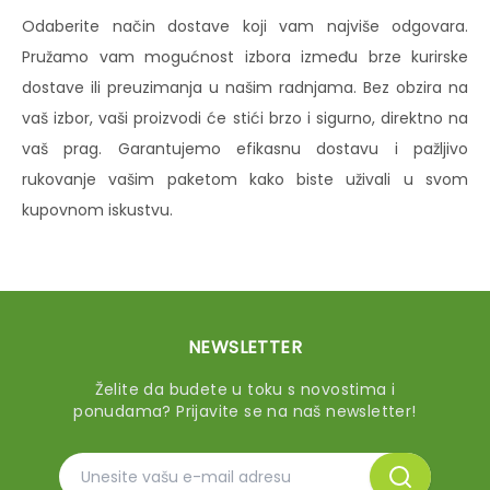
Odaberite način dostave koji vam najviše odgovara.
Pružamo vam mogućnost izbora između brze kurirske
dostave ili preuzimanja u našim radnjama. Bez obzira na
vaš izbor, vaši proizvodi će stići brzo i sigurno, direktno na
vaš prag. Garantujemo efikasnu dostavu i pažljivo
rukovanje vašim paketom kako biste uživali u svom
kupovnom iskustvu.
NEWSLETTER
Želite da budete u toku s novostima i
ponudama? Prijavite se na naš newsletter!