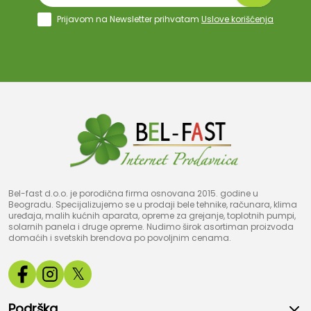
Prijavom na Newsletter prihvatam
Uslove korišćenja
Bel-fast d.o.o. je porodična firma osnovana 2015. godine u
Beogradu. Specijalizujemo se u prodaji bele tehnike, računara, klima
uređaja, malih kućnih aparata, opreme za grejanje, toplotnih pumpi,
solarnih panela i druge opreme. Nudimo širok asortiman proizvoda
domaćih i svetskih brendova po povoljnim cenama.
𝕏
Podrška