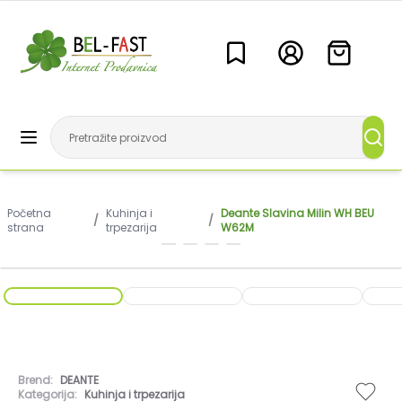
Početna
Kuhinja i
Deante Slavina Milin WH BEU
/
/
strana
trpezarija
W62M
Brend:
DEANTE
Kategorija:
Kuhinja i trpezarija