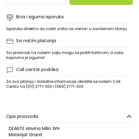
Brza i sigurna isporuka
Isporuka direktno do vaših vrata na vreme i u savršenom stanju.
Svi načini plaćanja
Svi proizvodi na našem sajtu mogu se platiti karticom, a vaša
kupovina je sigurna!
Call centar podrška
Za sva pitanja i dodatne informacije, obratite se našem Call
Centru na (011) 2771-300 i (069) 2771-300
Opis proizvoda
DEANTE slavina Milin WH
Materijal: Granit