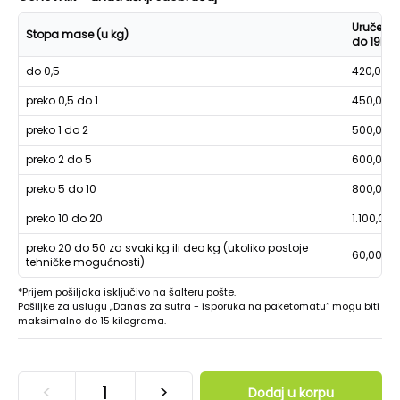
Uručenje
Stopa mase (u kg)
do 19h
do 0,5
420,00
preko 0,5 do 1
450,00
preko 1 do 2
500,00
preko 2 do 5
600,00
preko 5 do 10
800,00
preko 10 do 20
1.100,00
preko 20 do 50 za svaki kg ili deo kg (ukoliko postoje
60,00
tehničke mogućnosti)
*Prijem pošiljaka isključivo na šalteru pošte.
Pošiljke za uslugu „Danas za sutra - isporuka na paketomatu“ mogu biti
maksimalno do 15 kilograma.
<
>
Dodaj u korpu