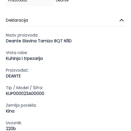
Proizvođač
Deante
Deklaracija
Naziv proizvoda:
Deante Slavina Tamizo BQT N11D
Vrsta robe:
Kuhinja i trpezarija
Proizvođač:
DEANTE
Tip / Model / Šifra:
KUP000023A00000
Zemlja porekla:
Kina
Uvoznik:
220b