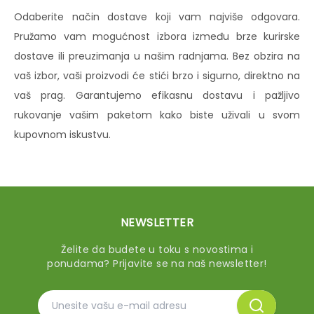
Odaberite način dostave koji vam najviše odgovara.
Pružamo vam mogućnost izbora između brze kurirske
dostave ili preuzimanja u našim radnjama. Bez obzira na
vaš izbor, vaši proizvodi će stići brzo i sigurno, direktno na
vaš prag. Garantujemo efikasnu dostavu i pažljivo
rukovanje vašim paketom kako biste uživali u svom
kupovnom iskustvu.
NEWSLETTER
Želite da budete u toku s novostima i
ponudama? Prijavite se na naš newsletter!