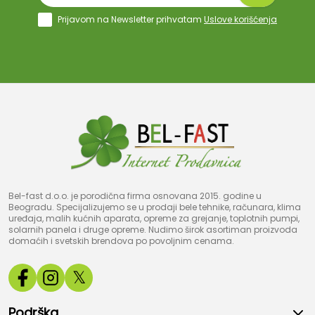
Prijavom na Newsletter prihvatam
Uslove korišćenja
Bel-fast d.o.o. je porodična firma osnovana 2015. godine u
Beogradu. Specijalizujemo se u prodaji bele tehnike, računara, klima
uređaja, malih kućnih aparata, opreme za grejanje, toplotnih pumpi,
solarnih panela i druge opreme. Nudimo širok asortiman proizvoda
domaćih i svetskih brendova po povoljnim cenama.
𝕏
Podrška