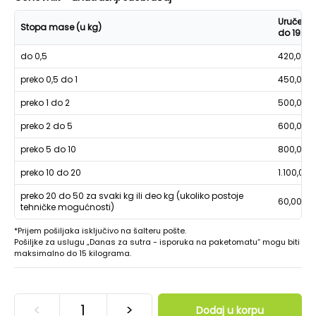
Uručenje
Stopa mase (u kg)
do 19h
do 0,5
420,00
preko 0,5 do 1
450,00
preko 1 do 2
500,00
preko 2 do 5
600,00
preko 5 do 10
800,00
preko 10 do 20
1.100,00
preko 20 do 50 za svaki kg ili deo kg (ukoliko postoje
60,00
tehničke mogućnosti)
*Prijem pošiljaka isključivo na šalteru pošte.
Pošiljke za uslugu „Danas za sutra - isporuka na paketomatu“ mogu biti
maksimalno do 15 kilograma.
<
>
Dodaj u korpu