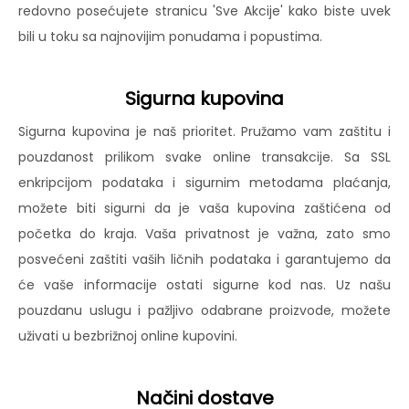
redovno posećujete stranicu 'Sve Akcije' kako biste uvek
bili u toku sa najnovijim ponudama i popustima.
Sigurna kupovina
Sigurna kupovina je naš prioritet. Pružamo vam zaštitu i
pouzdanost prilikom svake online transakcije. Sa SSL
enkripcijom podataka i sigurnim metodama plaćanja,
možete biti sigurni da je vaša kupovina zaštićena od
početka do kraja. Vaša privatnost je važna, zato smo
posvećeni zaštiti vaših ličnih podataka i garantujemo da
će vaše informacije ostati sigurne kod nas. Uz našu
pouzdanu uslugu i pažljivo odabrane proizvode, možete
uživati u bezbrižnoj online kupovini.
Načini dostave