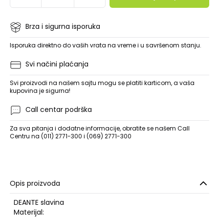
Brza i sigurna isporuka
Isporuka direktno do vaših vrata na vreme i u savršenom stanju.
Svi načini plaćanja
Svi proizvodi na našem sajtu mogu se platiti karticom, a vaša
kupovina je sigurna!
Call centar podrška
Za sva pitanja i dodatne informacije, obratite se našem Call
Centru na (011) 2771-300 i (069) 2771-300
Opis proizvoda
DEANTE slavina
Materijal: