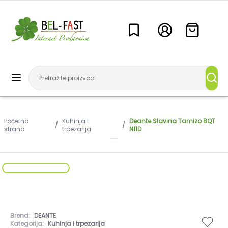
Početna
Kuhinja i
Deante Slavina Tamizo BQT
/
/
strana
trpezarija
N11D
Brend:
DEANTE
Kategorija:
Kuhinja i trpezarija