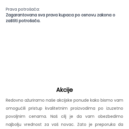
Prava potrošača:
Zagarantovana sva prava kupaca po osnovu zakona o
zaštiti potrošača.
Akcije
Redovno ažuriramo naše akcijske ponude kako bismo vam
omogućili pristup kvalitetnim proizvodima po izuzetno
povoljnim cenama. Naš cilj je da vam obezbedimo
najbolju vrednost za vaš novac. Zato je preporuka da