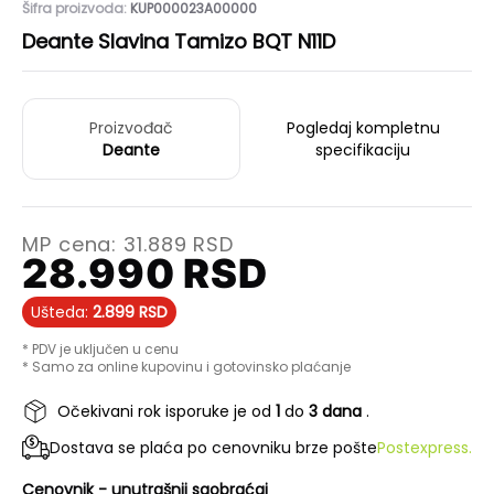
Šifra proizvoda:
KUP000023A00000
Deante Slavina Tamizo BQT N11D
Proizvođač
Pogledaj kompletnu
Deante
specifikaciju
MP cena:
31.889
RSD
28.990
RSD
Ušteda:
2.899
RSD
* PDV je uključen u cenu
* Samo za online kupovinu i gotovinsko plaćanje
Očekivani rok isporuke je od
1
do
3 dana
.
Dostava se plaća po cenovniku brze pošte
Postexpress.
Cenovnik - unutrašnji saobraćaj