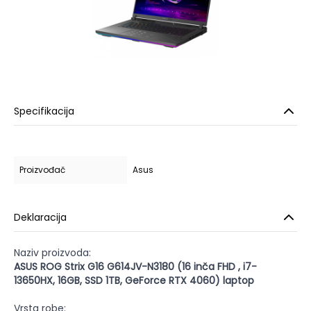
Specifikacija
Proizvođač
Asus
Deklaracija
Naziv proizvoda:
ASUS ROG Strix G16 G614JV-N3180 (16 inča FHD , i7-
13650HX, 16GB, SSD 1TB, GeForce RTX 4060) laptop
Vrsta robe: