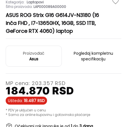
Kategorija:
Laptopovi
Šifra proizvoda:
LAP000089A00000
ASUS ROG Strix G16 G614JV-N3180 (16
inča FHD , i7-13650HX, 16GB, SSD 1TB,
GeForce RTX 4060) laptop
Proizvođač
Pogledaj kompletnu
Asus
specifikaciju
MP cena:
203.357
RSD
184.870
RSD
Ušteda:
18.487
RSD
* PDV je uključen u cenu
* Samo za online kupovinu i gotovinsko plaćanje
Očekivani rok isporuke je od
1
do
3 dana
.