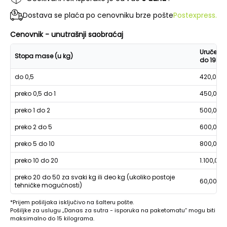
Dostava se plaća po cenovniku brze pošte
Postexpress.
Cenovnik - unutrašnji saobraćaj
Uručenje
Stopa mase (u kg)
do 19h
do 0,5
420,00
preko 0,5 do 1
450,00
preko 1 do 2
500,00
preko 2 do 5
600,00
preko 5 do 10
800,00
preko 10 do 20
1.100,00
preko 20 do 50 za svaki kg ili deo kg (ukoliko postoje
60,00
tehničke mogućnosti)
*Prijem pošiljaka isključivo na šalteru pošte.
Pošiljke za uslugu „Danas za sutra - isporuka na paketomatu“ mogu biti
maksimalno do 15 kilograma.