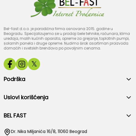
Bel-fast d.o.o. je porodična firma osnovana 2015. godine u
Beogradu. Specijalizujemo se u prodaji bele tehnike, računara, klima
uređaja, malih kućnih aparata, opreme za grejanje, toplotnih pumpi,
solarnih panela i druge opreme. Nudimo širok asortiman proizvoda
domaćih i svetskih brendova po povoljnim cenama.
𝕏
Podrška
Uslovi korišćenja
BEL FAST
Dr. Nika Miljanića 16/8, 11060 Beograd