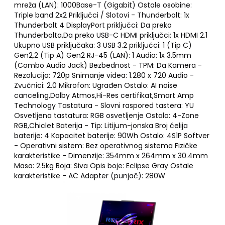
mreža (LAN): 1000Base-T (Gigabit) Ostale osobine:
Triple band 2x2 Priključci / Slotovi - Thunderbolt: 1x
Thunderbolt 4 DisplayPort priključci: Da preko
Thunderbolta,Da preko USB-C HDMI priključci: 1x HDMI 2.1
Ukupno USB priključaka: 3 USB 3.2 priključci: 1 (Tip C)
Gen2,2 (Tip A) Gen2 RJ-45 (LAN): 1 Audio: 1x 3.5mm
(Combo Audio Jack) Bezbednost - TPM: Da Kamera -
Rezolucija: 720p Snimanje videa: 1.280 x 720 Audio -
Zvučnici: 2.0 Mikrofon: Ugrađen Ostalo: AI noise
canceling,Dolby Atmos,Hi-Res certifikat,Smart Amp
Technology Tastatura - Slovni raspored tastera: YU
Osvetljena tastatura: RGB osvetljenje Ostalo: 4-Zone
RGB,Chiclet Baterija - Tip: Litijum-jonska Broj ćelija
baterije: 4 Kapacitet baterije: 90Wh Ostalo: 4S1P Softver
- Operativni sistem: Bez operativnog sistema Fizičke
karakteristike - Dimenzije: 354mm x 264mm x 30.4mm
Masa: 2.5kg Boja: Siva Opis boje: Eclipse Gray Ostale
karakteristike - AC Adapter (punjač): 280W