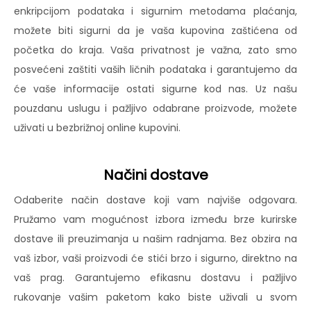
enkripcijom podataka i sigurnim metodama plaćanja,
možete biti sigurni da je vaša kupovina zaštićena od
početka do kraja. Vaša privatnost je važna, zato smo
posvećeni zaštiti vaših ličnih podataka i garantujemo da
će vaše informacije ostati sigurne kod nas. Uz našu
pouzdanu uslugu i pažljivo odabrane proizvode, možete
uživati u bezbrižnoj online kupovini.
Načini dostave
Odaberite način dostave koji vam najviše odgovara.
Pružamo vam mogućnost izbora između brze kurirske
dostave ili preuzimanja u našim radnjama. Bez obzira na
vaš izbor, vaši proizvodi će stići brzo i sigurno, direktno na
vaš prag. Garantujemo efikasnu dostavu i pažljivo
rukovanje vašim paketom kako biste uživali u svom