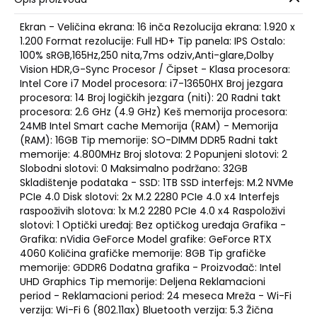
Ekran - Veličina ekrana: 16 inča Rezolucija ekrana: 1.920 x
1.200 Format rezolucije: Full HD+ Tip panela: IPS Ostalo:
100% sRGB,165Hz,250 nita,7ms odziv,Anti-glare,Dolby
Vision HDR,G-Sync Procesor / Čipset - Klasa procesora:
Intel Core i7 Model procesora: i7-13650HX Broj jezgara
procesora: 14 Broj logičkih jezgara (niti): 20 Radni takt
procesora: 2.6 GHz (4.9 GHz) Keš memorija procesora:
24MB Intel Smart cache Memorija (RAM) - Memorija
(RAM): 16GB Tip memorije: SO-DIMM DDR5 Radni takt
memorije: 4.800MHz Broj slotova: 2 Popunjeni slotovi: 2
Slobodni slotovi: 0 Maksimalno podržano: 32GB
Skladištenje podataka - SSD: 1TB SSD interfejs: M.2 NVMe
PCIe 4.0 Disk slotovi: 2x M.2 2280 PCIe 4.0 x4 Interfejs
raspooživih slotova: 1x M.2 2280 PCIe 4.0 x4 Raspoloživi
slotovi: 1 Optički uređaj: Bez optičkog uređaja Grafika -
Grafika: nVidia GeForce Model grafike: GeForce RTX
4060 Količina grafičke memorije: 8GB Tip grafičke
memorije: GDDR6 Dodatna grafika - Proizvođač: Intel
UHD Graphics Tip memorije: Deljena Reklamacioni
period - Reklamacioni period: 24 meseca Mreža - Wi-Fi
verzija: Wi-Fi 6 (802.11ax) Bluetooth verzija: 5.3 Žična