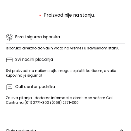
Proizvod nije na stanju.
Brza i sigurna isporuka
Isporuka direktno do vaših vrata na vreme i u savršenom stanju.
Svi načini plaćanja
Svi proizvodi na našem sajtu mogu se platiti karticom, a vaša
kupovina je sigurna!
Call centar podrška
Za sva pitanja i dodatne informacije, obratite se našem Call
Centru na (011) 2771-300 i (069) 2771-300
Opis proizvoda