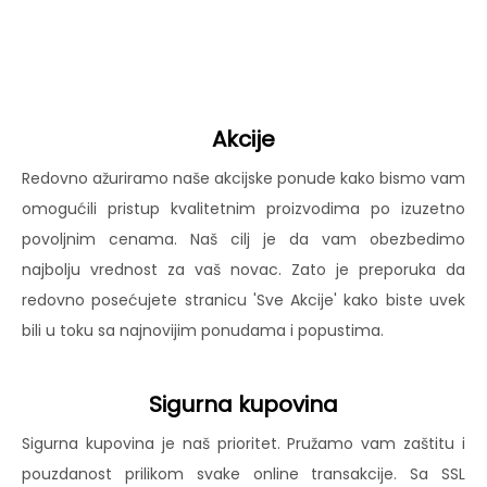
Akcije
Redovno ažuriramo naše akcijske ponude kako bismo vam
omogućili pristup kvalitetnim proizvodima po izuzetno
povoljnim cenama. Naš cilj je da vam obezbedimo
najbolju vrednost za vaš novac. Zato je preporuka da
redovno posećujete stranicu 'Sve Akcije' kako biste uvek
bili u toku sa najnovijim ponudama i popustima.
Sigurna kupovina
Sigurna kupovina je naš prioritet. Pružamo vam zaštitu i
pouzdanost prilikom svake online transakcije. Sa SSL