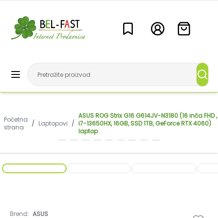
ASUS ROG Strix G16 G614JV-N3180 (16 inča FHD ,
Početna
/
Laptopovi
/
i7-13650HX, 16GB, SSD 1TB, GeForce RTX 4060)
strana
laptop
Brend:
ASUS