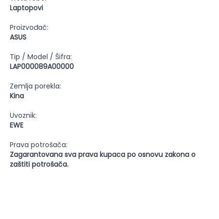
Laptopovi
Proizvođač:
ASUS
Tip / Model / Šifra:
LAP000089A00000
Zemlja porekla:
Kina
Uvoznik:
EWE
Prava potrošača:
Zagarantovana sva prava kupaca po osnovu zakona o
zaštiti potrošača.