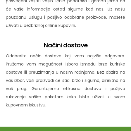
posvećeni zaštiti vaših ličnih podataka i garantujemo da
će vaše informacije ostati sigurne kod nas. Uz našu
pouzdanu uslugu i pažljivo odabrane proizvode, možete
uživati u bezbrižnoj online kupovini.
Načini dostave
Odaberite način dostave koji vam najviše odgovara.
Pružamo vam mogućnost izbora između brze kurirske
dostave ili preuzimanja u našim radnjama. Bez obzira na
vaš izbor, vaši proizvodi će stići brzo i sigurno, direktno na
vaš prag. Garantujemo efikasnu dostavu i pažljivo
rukovanje vašim paketom kako biste uživali u svom
kupovnom iskustvu.