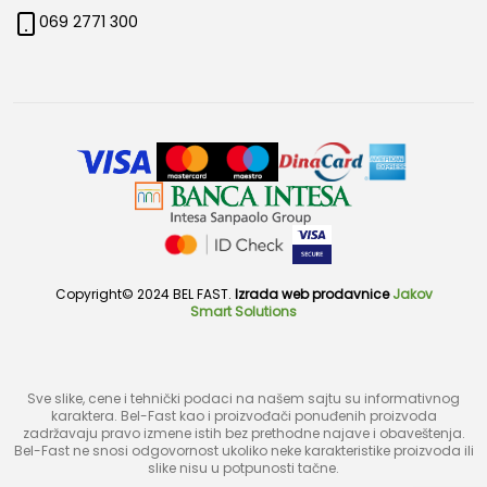
069 2771 300
Copyright© 2024 BEL FAST.
Izrada web prodavnice
Jakov
Smart Solutions
Sve slike, cene i tehnički podaci na našem sajtu su informativnog
karaktera. Bel-Fast kao i proizvođači ponuđenih proizvoda
zadržavaju pravo izmene istih bez prethodne najave i obaveštenja.
Bel-Fast ne snosi odgovornost ukoliko neke karakteristike proizvoda ili
slike nisu u potpunosti tačne.