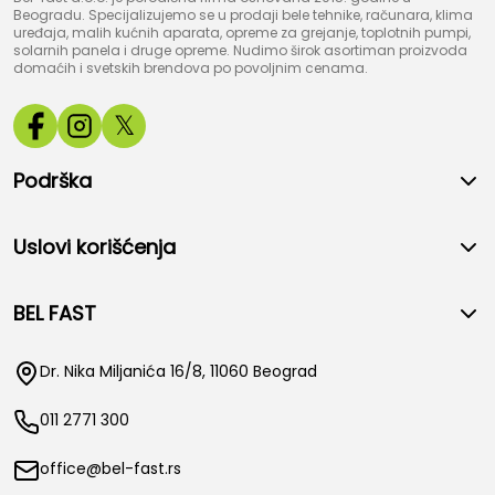
Beogradu. Specijalizujemo se u prodaji bele tehnike, računara, klima
uređaja, malih kućnih aparata, opreme za grejanje, toplotnih pumpi,
solarnih panela i druge opreme. Nudimo širok asortiman proizvoda
domaćih i svetskih brendova po povoljnim cenama.
𝕏
Podrška
Uslovi korišćenja
BEL FAST
Dr. Nika Miljanića 16/8, 11060 Beograd
011 2771 300
office@bel-fast.rs