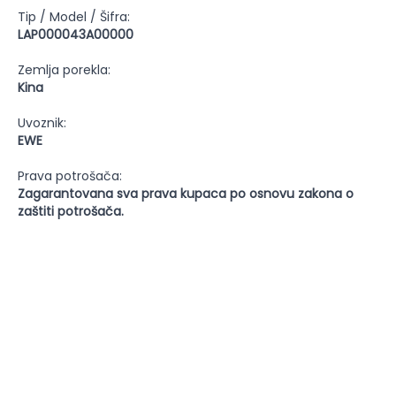
Tip / Model / Šifra:
LAP000043A00000
Zemlja porekla:
Kina
Uvoznik:
EWE
Prava potrošača:
Zagarantovana sva prava kupaca po osnovu zakona o
zaštiti potrošača.