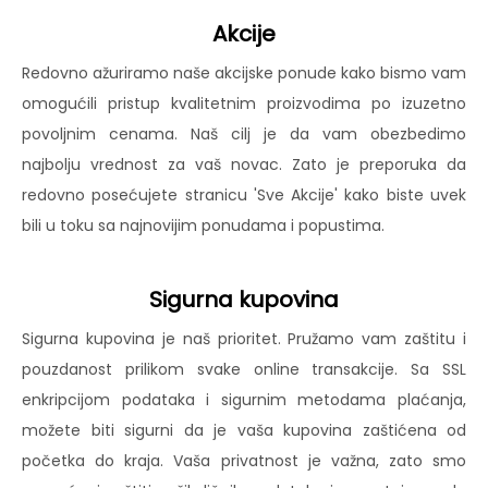
Akcije
Redovno ažuriramo naše akcijske ponude kako bismo vam
omogućili pristup kvalitetnim proizvodima po izuzetno
povoljnim cenama. Naš cilj je da vam obezbedimo
najbolju vrednost za vaš novac. Zato je preporuka da
redovno posećujete stranicu 'Sve Akcije' kako biste uvek
bili u toku sa najnovijim ponudama i popustima.
Sigurna kupovina
Sigurna kupovina je naš prioritet. Pružamo vam zaštitu i
pouzdanost prilikom svake online transakcije. Sa SSL
enkripcijom podataka i sigurnim metodama plaćanja,
možete biti sigurni da je vaša kupovina zaštićena od
početka do kraja. Vaša privatnost je važna, zato smo