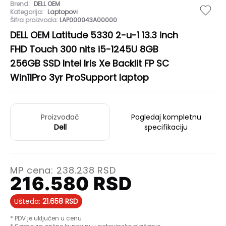
Brend:
DELL OEM
Kategorija:
Laptopovi
Šifra proizvoda:
LAP000043A00000
DELL OEM Latitude 5330 2-u-1 13.3 inch
FHD Touch 300 nits i5-1245U 8GB
256GB SSD Intel Iris Xe Backlit FP SC
Win11Pro 3yr ProSupport laptop
Proizvođač
Pogledaj kompletnu
Dell
specifikaciju
MP cena:
238.238
RSD
216.580
RSD
Ušteda:
21.658
RSD
* PDV je uključen u cenu