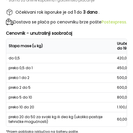
* Samo za online kupovinu i gotovinsko plaćanje
Očekivani rok isporuke je od
1
do
3 dana
.
Dostava se plaća po cenovniku brze pošte
Postexpress.
Cenovnik - unutrašnji saobraćaj
Uručenje
Stopa mase (u kg)
do 19h
do 0,5
420,00
preko 0,5 do 1
450,00
preko 1 do 2
500,00
preko 2 do 5
600,00
preko 5 do 10
800,00
preko 10 do 20
1.100,00
preko 20 do 50 za svaki kg ili deo kg (ukoliko postoje
60,00
tehničke mogućnosti)
*Prijem pošiljaka isključivo na šalteru pošte.