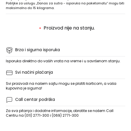
Pošiljke za uslugu „Danas za sutra - isporuka na paketomatu“ mogu biti
maksimalno do 15 kilograma.
Proizvod nije na stanju.
Brza i sigurna isporuka
Isporuka direktno do vaših vrata na vreme i u savršenom stanju.
Svi načini plaćanja
Svi proizvodi na našem sajtu mogu se platiti karticom, a vaša
kupovina je sigurna!
Call centar podrška
Za sva pitanja i dodatne informacije, obratite se našem Call
Centru na (011) 2771-300 i (069) 2771-300