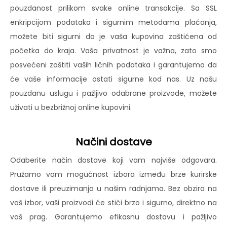
pouzdanost prilikom svake online transakcije. Sa SSL
enkripcijom podataka i sigurnim metodama plaćanja,
možete biti sigurni da je vaša kupovina zaštićena od
početka do kraja. Vaša privatnost je važna, zato smo
posvećeni zaštiti vaših ličnih podataka i garantujemo da
će vaše informacije ostati sigurne kod nas. Uz našu
pouzdanu uslugu i pažljivo odabrane proizvode, možete
uživati u bezbrižnoj online kupovini.
Načini dostave
Odaberite način dostave koji vam najviše odgovara.
Pružamo vam mogućnost izbora između brze kurirske
dostave ili preuzimanja u našim radnjama. Bez obzira na
vaš izbor, vaši proizvodi će stići brzo i sigurno, direktno na
vaš prag. Garantujemo efikasnu dostavu i pažljivo