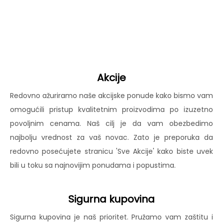
Akcije
Redovno ažuriramo naše akcijske ponude kako bismo vam
omogućili pristup kvalitetnim proizvodima po izuzetno
povoljnim cenama. Naš cilj je da vam obezbedimo
najbolju vrednost za vaš novac. Zato je preporuka da
redovno posećujete stranicu 'Sve Akcije' kako biste uvek
bili u toku sa najnovijim ponudama i popustima.
Sigurna kupovina
Sigurna kupovina je naš prioritet. Pružamo vam zaštitu i