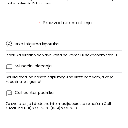
maksimalno do 15 kilograma.
Proizvod nije na stanju.
Brza i sigurna isporuka
Isporuka direktno do vaših vrata na vreme i u savršenom stanju.
Svi načini plaćanja
Svi proizvodi na našem sajtu mogu se platiti karticom, a vaša
kupovina je sigurna!
Call centar podrška
Za sva pitanja i dodatne informacije, obratite se našem Call
Centru na (011) 2771-300 i (069) 2771-300