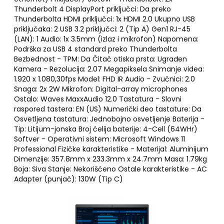
Thunderbolt 4 DisplayPort priključci: Da preko
Thunderbolta HDMI priključci: 1x HDMI 2.0 Ukupno USB
priključaka: 2 USB 3.2 priključci: 2 (Tip A) Gen1 RJ-45
(LAN): 1 Audio: 1x 3.5mm (izlaz i mikrofon) Napomena:
Podrška za USB 4 standard preko Thunderbolta
Bezbednost - TPM: Da Čitač otiska prsta: Ugrađen
Kamera - Rezolucija: 2.07 Megapiksela Snimanje videa:
1.920 x 1.080,30fps Model: FHD IR Audio - Zvučnici: 2.0
Snaga: 2x 2W Mikrofon: Digital-array microphones
Ostalo: Waves MaxxAudio 12.0 Tastatura - Slovni
raspored tastera: EN (US) Numerički deo tastature: Da
Osvetljena tastatura: Jednobojno osvetljenje Baterija -
Tip: Litijum-jonska Broj ćelija baterije: 4-Cell (64WHr)
Softver - Operativni sistem: Microsoft Windows 11
Professional Fizičke karakteristike - Materijal: Aluminijum
Dimenzije: 357.8mm x 233.3mm x 24.7mm Masa: 1.79kg
Boja: Siva Stanje: Nekorišćeno Ostale karakteristike - AC
Adapter (punjač): 130W (Tip C)