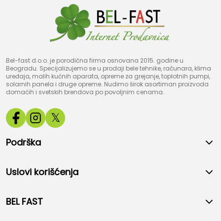
Bel-fast d.o.o. je porodična firma osnovana 2015. godine u
Beogradu. Specijalizujemo se u prodaji bele tehnike, računara, klima
uređaja, malih kućnih aparata, opreme za grejanje, toplotnih pumpi,
solarnih panela i druge opreme. Nudimo širok asortiman proizvoda
domaćih i svetskih brendova po povoljnim cenama.
𝕏
Podrška
Uslovi korišćenja
BEL FAST