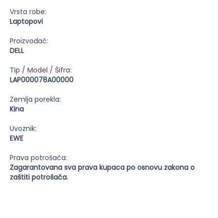
Vrsta robe:
Laptopovi
Proizvođač:
DELL
Tip / Model / Šifra:
LAP000078A00000
Zemlja porekla:
Kina
Uvoznik:
EWE
Prava potrošača:
Zagarantovana sva prava kupaca po osnovu zakona o
zaštiti potrošača.