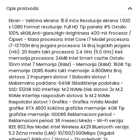
Opis proizvoda
Ekran - Veličina ekrana: 15.6 inča Rezolucija ekrana: 1.920
x 1.080 Format rezolucije: Full HD Tip panela: IPS Ostalo:
100% sRGB,Anti-glare,High-brightness 400-nit Procesor /
Čipset - Klasa procesora: Intel Core i7 Model procesora:
i7-13700H Broj jezgara procesora: 14 Broj logičkih jezgara
(niti): 20 Radni takt procesora: 2.4 GHz (5.0 GHz) Keš
memorija procesora: 24MB Intel Smart cache Ostalo:
10nm Intel 7 Memorija (RAM) - Memorija (RAM): 16GB Tip
memorije: DDR5 Radni takt memorije: 4.800MHz Broj
slotova: 2 Popunjeni slotovi: 1 Slobodni slotovi: 1
Maksimalno podržano: 64GB Skladištenje podataka -
SSD: 512GB SSD interfejs: M.2 NVMe Disk slotovi: 2x M.2
NVMe Interfejs raspooživih slotova: 1x M.2 NVMe
Raspoloživi slotovi: 1 Grafika - Grafika: nVidia Model
grafike: RTX A500 Količina grafičke memorije: 4GB Tip
grafičke memorije: GDDR6 Reklamacioni period -
Reklamacioni period: 36 meseci Mreža - Wi-Fi verzija:
IEEE 802.11ax Model: Intel Wireless AX211 Bluetooth verzija:
5.2 Žična mreža (LAN): 10/100/1.000Mbps (Gigabit
ethernet) Priključci / Slotovi - Thunderbolt: 2x