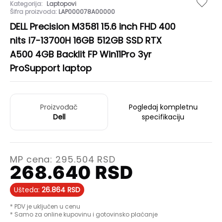
Kategorija:
Laptopovi
Šifra proizvoda:
LAP000078A00000
DELL Precision M3581 15.6 inch FHD 400
nits i7-13700H 16GB 512GB SSD RTX
A500 4GB Backlit FP Win11Pro 3yr
ProSupport laptop
Proizvođač
Pogledaj kompletnu
Dell
specifikaciju
MP cena:
295.504
RSD
268.640
RSD
Ušteda:
26.864
RSD
* PDV je uključen u cenu
* Samo za online kupovinu i gotovinsko plaćanje