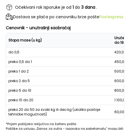
Očekivani rok isporuke je od
1
do
3 dana
.
Dostava se plaća po cenovniku brze pošte
Postexpress.
Cenovnik - unutrašnji saobraćaj
Uručenje
Stopa mase (u kg)
do 19h
do 0,5
420,00
preko 0,5 do 1
450,00
preko 1 do 2
500,00
preko 2 do 5
600,00
preko 5 do 10
800,00
preko 10 do 20
1.100,00
preko 20 do 50 za svaki kg ili deo kg (ukoliko postoje
60,00
tehničke mogućnosti)
*Prijem pošiljaka isključivo na šalteru pošte.
Pošiljke za uslugu „Danas za sutra - isporuka na paketomatu“ mogu biti