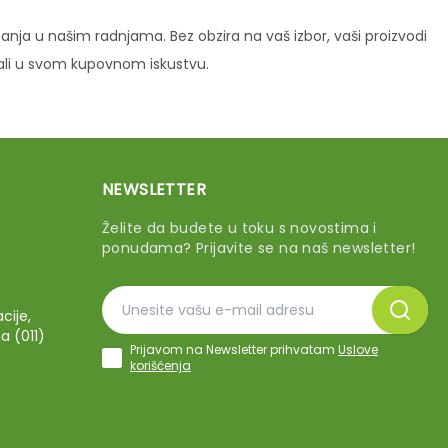
ja u našim radnjama. Bez obzira na vaš izbor, vaši proizvodi
vali u svom kupovnom iskustvu.
NEWSLETTER
Želite da budete u toku s novostima i
ponudama? Prijavite se na naš newsletter!
cije,
a (011)
Prijavom na Newsletter prihvatam
Uslove
korišćenja