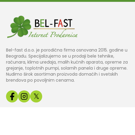
Bel-fast d.o.o. je porodična firma osnovana 2015. godine u
Beogradu. Specijalizujemo se u prodaji bele tehnike,
računara, klima uređaja, malih kućnih aparata, opreme za
grejanje, toplotnih pumpi, solarnih panela i druge opreme.
Nudimo širok asortiman proizvoda domaćih i svetskih
brendova po povoljnim cenama.
𝕏
Copyright© 2024 BEL
Izrada web
Jakov Smart
FAST.
prodavnice
Solutions