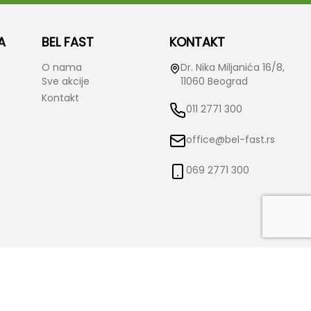
A
BEL FAST
KONTAKT
O nama
Dr. Nika Miljanića 16/8,
Sve akcije
11060 Beograd
Kontakt
011 2771 300
office@bel-fast.rs
069 2771 300