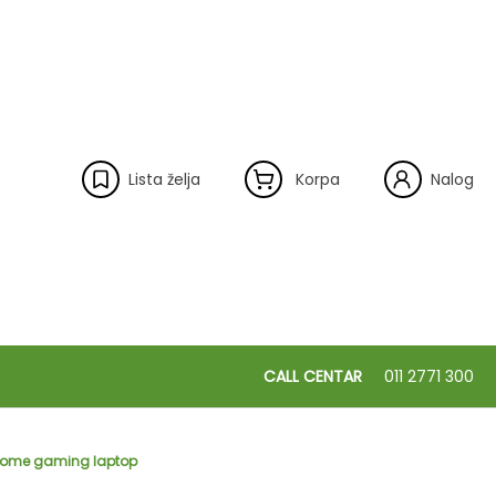
Lista želja
Korpa
Nalog
CALL CENTAR
011 2771 300
11Home gaming laptop