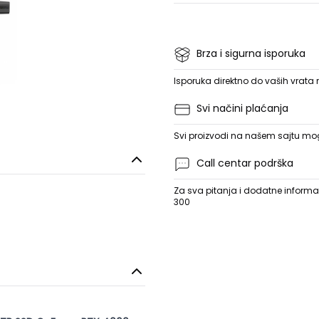
Brza i sigurna isporuka
Isporuka direktno do vaših vrata
Svi načini plaćanja
Svi proizvodi na našem sajtu mogu
Call centar podrška
Za sva pitanja i dodatne informac
300