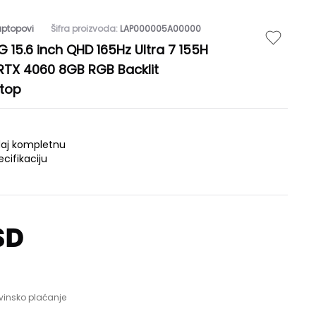
aptopovi
Šifra proizvoda:
LAP000005A00000
15.6 inch QHD 165Hz Ultra 7 155H
RTX 4060 8GB RGB Backlit
top
daj kompletnu
ecifikaciju
SD
vinsko plaćanje