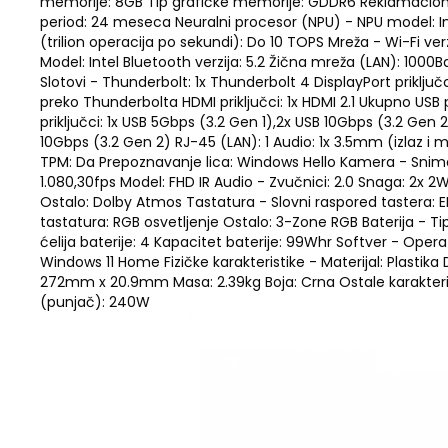
memorije: 8GB Tip grafičke memorije: GDDR6 Reklamacioni
period: 24 meseca Neuralni procesor (NPU) - NPU model: Int
(trilion operacija po sekundi): Do 10 TOPS Mreža - Wi-Fi verz
Model: Intel Bluetooth verzija: 5.2 Žična mreža (LAN): 1000Ba
Slotovi - Thunderbolt: 1x Thunderbolt 4 DisplayPort priključci
preko Thunderbolta HDMI priključci: 1x HDMI 2.1 Ukupno USB 
priključci: 1x USB 5Gbps (3.2 Gen 1),2x USB 10Gbps (3.2 Gen 2
10Gbps (3.2 Gen 2) RJ-45 (LAN): 1 Audio: 1x 3.5mm (izlaz i
TPM: Da Prepoznavanje lica: Windows Hello Kamera - Sniman
1.080,30fps Model: FHD IR Audio - Zvučnici: 2.0 Snaga: 2x 
Ostalo: Dolby Atmos Tastatura - Slovni raspored tastera: 
tastatura: RGB osvetljenje Ostalo: 3-Zone RGB Baterija - Tip
ćelija baterije: 4 Kapacitet baterije: 99Whr Softver - Opera
Windows 11 Home Fizičke karakteristike - Materijal: Plastik
272mm x 20.9mm Masa: 2.39kg Boja: Crna Ostale karakteri
(punjač): 240W