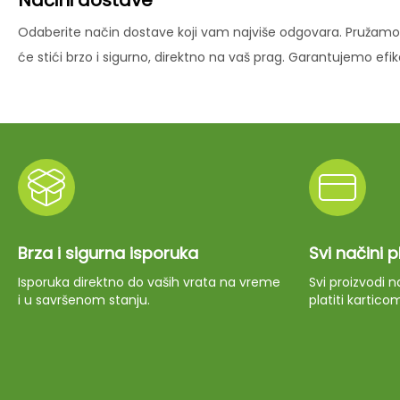
Načini dostave
Odaberite način dostave koji vam najviše odgovara. Pružamo 
će stići brzo i sigurno, direktno na vaš prag. Garantujemo ef
Brza i sigurna isporuka
Svi načini 
Isporuka direktno do vaših vrata na vreme
Svi proizvodi
i u savršenom stanju.
platiti kartico