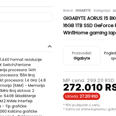
Brend:
GIGABYTE
Kategorija:
L
GIGABYTE AORUS 15 BKG 
16GB 1TB SSD GeForce 
Win11Home gaming lap
Proizvođač
Pogle
Gigabyte
sp
 1.440 Format rezolucije:
UX Switch,Pantone
erija procesora: 14th
 procesora: 155H Broj
MP cena:
299.211
RSD
akt procesora: 1.4 GHz (4.8
272.010
R
morija (RAM) - Memorija
MHz Broj slotova: 2
no: 64GB Skladištenje
Ušteda:
27.201
RSD
 M.2 NVMe Interfejs
* PDV je uključen u cenu
a - Tip grafičke:
* Samo za online kupovinu i goto
060 Količina grafičke