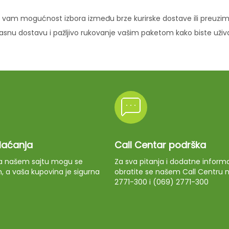
vam mogućnost izbora između brze kurirske dostave ili preuziman
ikasnu dostavu i pažljivo rukovanje vašim paketom kako biste uži
plaćanja
Call Centar podrška
 na našem sajtu mogu se
Za sva pitanja i dodatne informa
m, a vaša kupovina je sigurna
obratite se našem Call Centru n
2771-300 i (069) 2771-300