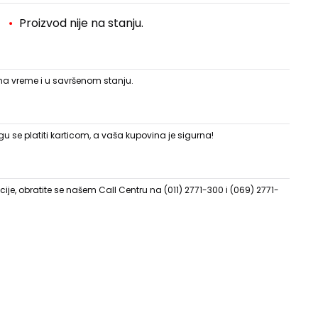
Proizvod nije na stanju.
 na vreme i u savršenom stanju.
 se platiti karticom, a vaša kupovina je sigurna!
ije, obratite se našem Call Centru na (011) 2771-300 i (069) 2771-