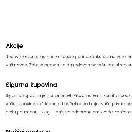
Akcije
Redovno ažuriramo naše akcijske ponude kako bismo vam omog
vaš novac. Zato je preporuka da redovno posećujete stranicu 
Sigurna kupovina
Sigurna kupovina je naš prioritet. Pružamo vam zaštitu i pouz
vaša kupovina zaštićena od početka do kraja. Vaša privatnost
našu pouzdanu uslugu i pažljivo odabrane proizvode, možete už