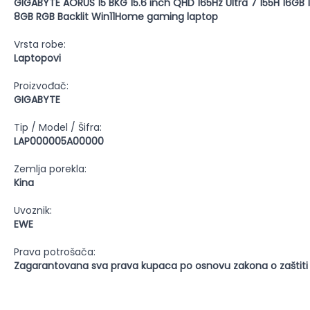
GIGABYTE AORUS 15 BKG 15.6 inch QHD 165Hz Ultra 7 155H 16GB
8GB RGB Backlit Win11Home gaming laptop
Vrsta robe:
Laptopovi
Proizvođač:
GIGABYTE
Tip / Model / Šifra:
LAP000005A00000
Zemlja porekla:
Kina
Uvoznik:
EWE
Prava potrošača:
Zagarantovana sva prava kupaca po osnovu zakona o zaštiti