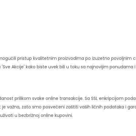
ućili pristup kvalitetnim proizvodima po izuzetno povoljnim c
'Sve Akcije' kako biste uvek bili u toku sa najnovijim ponudama 
danost prilikom svake online transakcije. Sa SSL enkripcijom pod
 je važna, zato smo posvećeni zaštiti vaših ličnih podataka i ga
ivati u bezbrižnoj online kupovini.