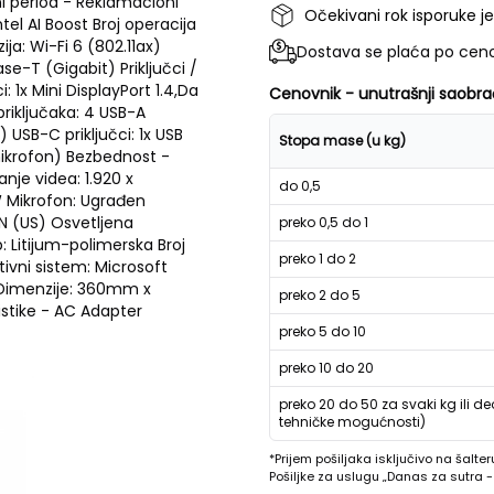
 period - Reklamacioni
Očekivani rok isporuke j
el AI Boost Broj operacija
ija: Wi-Fi 6 (802.11ax)
Dostava se plaća po ceno
se-T (Gigabit) Priključci /
: 1x Mini DisplayPort 1.4,Da
Cenovnik - unutrašnji saobra
priključaka: 4 USB-A
) USB-C priključci: 1x USB
Stopa mase (u kg)
 mikrofon) Bezbednost -
je videa: 1.920 x
do 0,5
2W Mikrofon: Ugrađen
EN (US) Osvetljena
preko 0,5 do 1
: Litijum-polimerska Broj
preko 1 do 2
tivni sistem: Microsoft
a Dimenzije: 360mm x
preko 2 do 5
stike - AC Adapter
preko 5 do 10
preko 10 do 20
preko 20 do 50 za svaki kg ili de
tehničke mogućnosti)
*Prijem pošiljaka isključivo na šalter
Pošiljke za uslugu „Danas za sutra