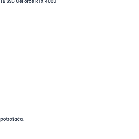
 1TB SSD GeForce RTX 4060
 potrošača.