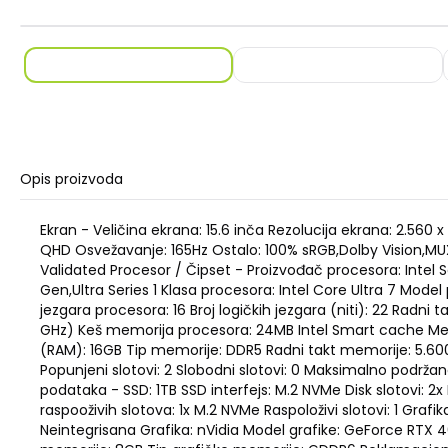
Opis proizvoda
Ekran - Veličina ekrana: 15.6 inča Rezolucija ekrana: 2.560 x
QHD Osvežavanje: 165Hz Ostalo: 100% sRGB,Dolby Vision,M
Validated Procesor / Čipset - Proizvođač procesora: Intel S
Gen,Ultra Series 1 Klasa procesora: Intel Core Ultra 7 Model
jezgara procesora: 16 Broj logičkih jezgara (niti): 22 Radni t
GHz) Keš memorija procesora: 24MB Intel Smart cache Me
(RAM): 16GB Tip memorije: DDR5 Radni takt memorije: 5.600
Popunjeni slotovi: 2 Slobodni slotovi: 0 Maksimalno podrža
podataka - SSD: 1TB SSD interfejs: M.2 NVMe Disk slotovi: 2x
raspooživih slotova: 1x M.2 NVMe Raspoloživi slotovi: 1 Grafik
Neintegrisana Grafika: nVidia Model grafike: GeForce RTX 4