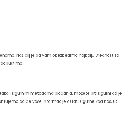
enama. Naš cilj je da vam obezbedimo najbolju vrednost za
i popustima.
ataka i sigurnim metodama plaćanja, možete biti sigurni da je
rantujemo da će vaše informacije ostati sigurne kod nas. Uz