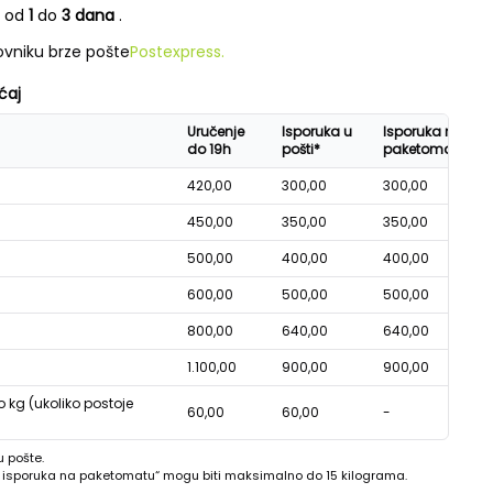
e od
1
do
3 dana
.
vniku brze pošte
Postexpress.
ćaj
Uručenje
Isporuka u
Isporuka na
do 19h
pošti*
paketomatu*
420,00
300,00
300,00
450,00
350,00
350,00
500,00
400,00
400,00
600,00
500,00
500,00
800,00
640,00
640,00
1.100,00
900,00
900,00
o kg (ukoliko postoje
60,00
60,00
-
u pošte.
 - isporuka na paketomatu“ mogu biti maksimalno do 15 kilograma.