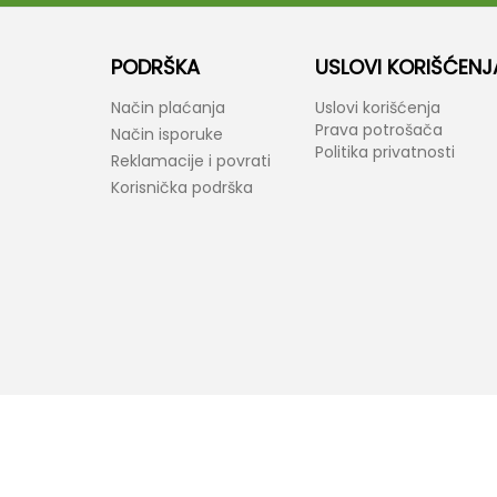
PODRŠKA
USLOVI KORIŠĆENJ
Način plaćanja
Uslovi korišćenja
Prava potrošača
Način isporuke
Politika privatnosti
Reklamacije i povrati
Korisnička podrška