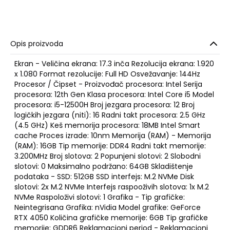
Opis proizvoda
Ekran - Veličina ekrana: 17.3 inča Rezolucija ekrana: 1.920
x 1.080 Format rezolucije: Full HD Osvežavanje: 144Hz
Procesor / Čipset - Proizvođač procesora: Intel Serija
procesora: 12th Gen Klasa procesora: Intel Core i5 Model
procesora: i5-12500H Broj jezgara procesora: 12 Broj
logičkih jezgara (niti): 16 Radni takt procesora: 2.5 GHz
(4.5 GHz) Keš memorija procesora: 18MB Intel Smart
cache Proces izrade: 10nm Memorija (RAM) - Memorija
(RAM): 16GB Tip memorije: DDR4 Radni takt memorije:
3.200MHz Broj slotova: 2 Popunjeni slotovi: 2 Slobodni
slotovi: 0 Maksimalno podržano: 64GB Skladištenje
podataka - SSD: 512GB SSD interfejs: M.2 NVMe Disk
slotovi: 2x M.2 NVMe Interfejs raspooživih slotova: 1x M.2
NVMe Raspoloživi slotovi: 1 Grafika - Tip grafičke:
Neintegrisana Grafika: nVidia Model grafike: GeForce
RTX 4050 Količina grafičke memorije: 6GB Tip grafičke
memorije: GDDR6 Reklamacioni period - Reklamacioni