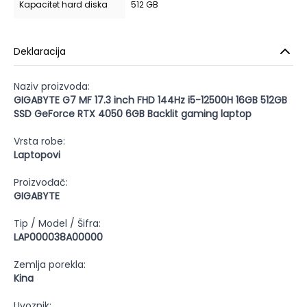
Kapacitet hard diska
512 GB
Deklaracija
Naziv proizvoda:
GIGABYTE G7 MF 17.3 inch FHD 144Hz i5-12500H 16GB 512GB
SSD GeForce RTX 4050 6GB Backlit gaming laptop
Vrsta robe:
Laptopovi
Proizvođač:
GIGABYTE
Tip / Model / Šifra:
LAP000038A00000
Zemlja porekla:
Kina
Uvoznik: