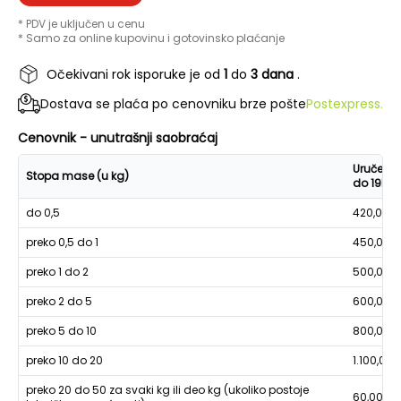
* PDV je uključen u cenu
* Samo za online kupovinu i gotovinsko plaćanje
Očekivani rok isporuke je od
1
do
3 dana
.
Dostava se plaća po cenovniku brze pošte
Postexpress.
Cenovnik - unutrašnji saobraćaj
Uručenje
Stopa mase (u kg)
do 19h
do 0,5
420,00
preko 0,5 do 1
450,00
preko 1 do 2
500,00
preko 2 do 5
600,00
preko 5 do 10
800,00
preko 10 do 20
1.100,00
preko 20 do 50 za svaki kg ili deo kg (ukoliko postoje
60,00