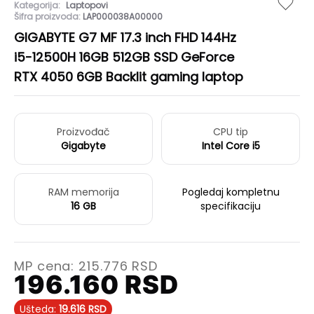
Kategorija:
Laptopovi
Šifra proizvoda:
LAP000038A00000
GIGABYTE G7 MF 17.3 inch FHD 144Hz
i5-12500H 16GB 512GB SSD GeForce
RTX 4050 6GB Backlit gaming laptop
Proizvođač
CPU tip
Gigabyte
Intel Core i5
RAM memorija
Pogledaj kompletnu
16 GB
specifikaciju
MP cena:
215.776
RSD
196.160
RSD
Ušteda:
19.616
RSD