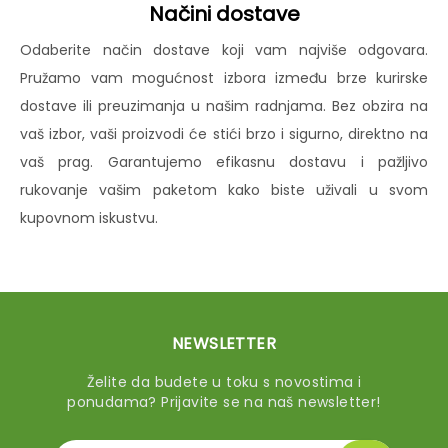
Načini dostave
Odaberite način dostave koji vam najviše odgovara.
Pružamo vam mogućnost izbora između brze kurirske
dostave ili preuzimanja u našim radnjama. Bez obzira na
vaš izbor, vaši proizvodi će stići brzo i sigurno, direktno na
vaš prag. Garantujemo efikasnu dostavu i pažljivo
rukovanje vašim paketom kako biste uživali u svom
kupovnom iskustvu.
NEWSLETTER
Želite da budete u toku s novostima i
ponudama? Prijavite se na naš newsletter!