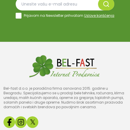
Prijavom na Newsletter prihvatam
Uslove korišćenja
Bel-fast d.o.o. je porodična firma osnovana 2015. godine u
Beogradu. Specijalizujemo se u prodaji bele tehnike, računara, klima
uređaja, malih kućnih aparata, opreme za grejanje, toplotnih pumpi,
solarnih panela i druge opreme. Nudimo širok asortiman proizvoda
domaćih i svetskih brendova po povoljnim cenama.
𝕏