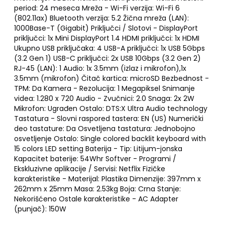
period: 24 meseca Mreža - Wi-Fi verzija: Wi-Fi 6
(802.11ax) Bluetooth verzija: 5.2 Žična mreža (LAN):
1000Base-T (Gigabit) Priključci / Slotovi - DisplayPort
priključci: 1x Mini DisplayPort 1.4 HDMI priključci: 1x HDMI
Ukupno USB priključaka: 4 USB-A priključci: 1x USB 5Gbps
(3.2 Gen 1) USB-C priključci: 2x USB 10Gbps (3.2 Gen 2)
RJ-45 (LAN): 1 Audio: 1x 3.5mm (izlaz i mikrofon),1x
3.5mm (mikrofon) Čitač kartica: microSD Bezbednost -
TPM: Da Kamera - Rezolucija: 1 Megapiksel Snimanje
videa: 1.280 x 720 Audio - Zvučnici: 2.0 Snaga: 2x 2W
Mikrofon: Ugrađen Ostalo: DTS:X Ultra Audio technology
Tastatura - Slovni raspored tastera: EN (US) Numerički
deo tastature: Da Osvetljena tastatura: Jednobojno
osvetljenje Ostalo: Single colored backlit keyboard with
15 colors LED setting Baterija - Tip: Litijum-jonska
Kapacitet baterije: 54Whr Softver - Programi /
Ekskluzivne aplikacije / Servisi: Netflix Fizičke
karakteristike - Materijal: Plastika Dimenzije: 397mm x
262mm x 25mm Masa: 2.53kg Boja: Crna Stanje:
Nekorišćeno Ostale karakteristike - AC Adapter
(punjač): 150W