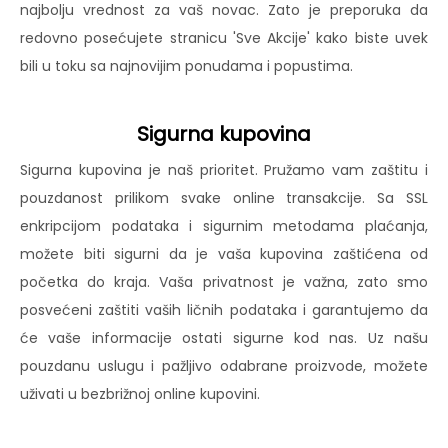
najbolju vrednost za vaš novac. Zato je preporuka da
redovno posećujete stranicu 'Sve Akcije' kako biste uvek
bili u toku sa najnovijim ponudama i popustima.
Sigurna kupovina
Sigurna kupovina je naš prioritet. Pružamo vam zaštitu i
pouzdanost prilikom svake online transakcije. Sa SSL
enkripcijom podataka i sigurnim metodama plaćanja,
možete biti sigurni da je vaša kupovina zaštićena od
početka do kraja. Vaša privatnost je važna, zato smo
posvećeni zaštiti vaših ličnih podataka i garantujemo da
će vaše informacije ostati sigurne kod nas. Uz našu
pouzdanu uslugu i pažljivo odabrane proizvode, možete
uživati u bezbrižnoj online kupovini.