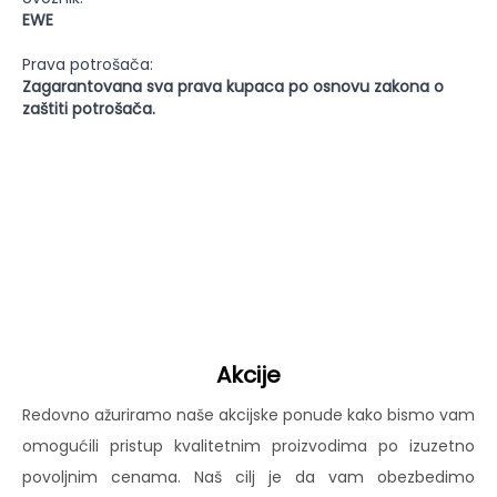
EWE
Prava potrošača:
Zagarantovana sva prava kupaca po osnovu zakona o
zaštiti potrošača.
Akcije
Redovno ažuriramo naše akcijske ponude kako bismo vam
omogućili pristup kvalitetnim proizvodima po izuzetno
povoljnim cenama. Naš cilj je da vam obezbedimo