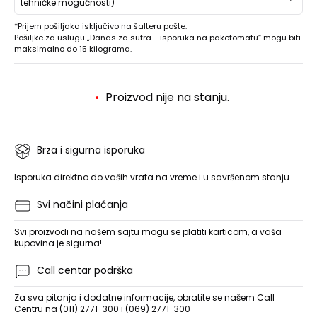
tehničke mogućnosti)
*Prijem pošiljaka isključivo na šalteru pošte.
Pošiljke za uslugu „Danas za sutra - isporuka na paketomatu“ mogu biti
maksimalno do 15 kilograma.
Proizvod nije na stanju.
Brza i sigurna isporuka
Isporuka direktno do vaših vrata na vreme i u savršenom stanju.
Svi načini plaćanja
Svi proizvodi na našem sajtu mogu se platiti karticom, a vaša
kupovina je sigurna!
Call centar podrška
Za sva pitanja i dodatne informacije, obratite se našem Call
Centru na (011) 2771-300 i (069) 2771-300