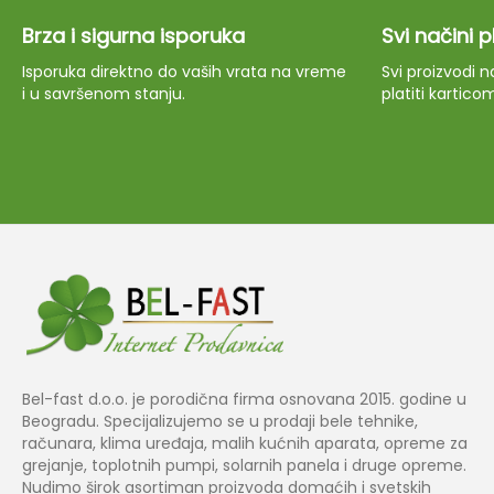
Brza i sigurna isporuka
Svi načini 
Isporuka direktno do vaših vrata na vreme
Svi proizvodi
i u savršenom stanju.
platiti kartico
Bel-fast d.o.o. je porodična firma osnovana 2015. godine u
Beogradu. Specijalizujemo se u prodaji bele tehnike,
računara, klima uređaja, malih kućnih aparata, opreme za
grejanje, toplotnih pumpi, solarnih panela i druge opreme.
Nudimo širok asortiman proizvoda domaćih i svetskih