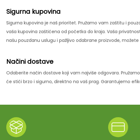
Sigurna kupovina
Sigurna kupovina je naš prioritet. Pružamo vam zaštitu i pouz
vaša kupovina zaštićena od početka do kraja. Vaša privatnost
našu pouzdanu uslugu i pažljivo odabrane proizvode, možete už
Načini dostave
Odaberite način dostave koji vam najviše odgovara. Pružamo 
će stići brzo i sigurno, direktno na vaš prag. Garantujemo ef