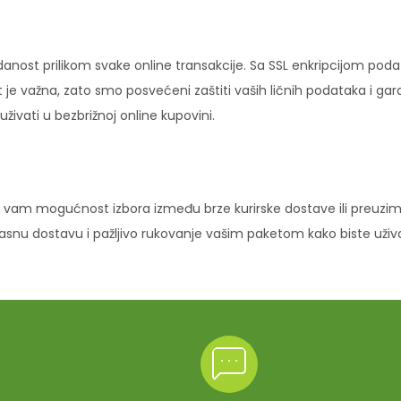
danost prilikom svake online transakcije. Sa SSL enkripcijom pod
 je važna, zato smo posvećeni zaštiti vaših ličnih podataka i ga
ivati u bezbrižnoj online kupovini.
vam mogućnost izbora između brze kurirske dostave ili preuziman
ikasnu dostavu i pažljivo rukovanje vašim paketom kako biste uži