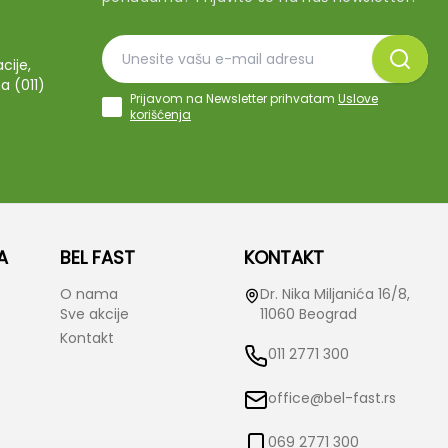
cije,
a (011)
Prijavom na Newsletter prihvatam
Uslove
korišćenja
A
BEL FAST
KONTAKT
O nama
Dr. Nika Miljanića 16/8,
Sve akcije
11060 Beograd
Kontakt
011 2771 300
office@bel-fast.rs
069 2771 300