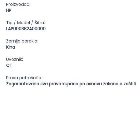
Proizvođač:
HP
Tip / Model / Šifra:
LAP000382A00000
Zemlja porekla:
Kina
Uvoznik:
CT
Prava potrošača:
Zagarantovana sva prava kupaca po osnovu zakona o zaštiti