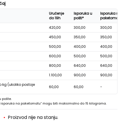
ćaj
Uručenje
Isporuka u
Isporuka na
do 19h
pošti*
paketomatu*
420,00
300,00
300,00
450,00
350,00
350,00
500,00
400,00
400,00
600,00
500,00
500,00
800,00
640,00
640,00
1.100,00
900,00
900,00
o kg (ukoliko postoje
60,00
60,00
-
u pošte.
 - isporuka na paketomatu“ mogu biti maksimalno do 15 kilograma.
Proizvod nije na stanju.