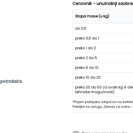
Cenovnik - unutrašnji saobra
Stopa mase (u kg)
do 0,5
preko 0,5 do 1
preko 1 do 2
preko 2 do 5
preko 5 do 10
preko 10 do 20
 potrošača.
preko 20 do 50 za svaki kg ili de
tehničke mogućnosti)
*Prijem pošiljaka isključivo na šalter
Pošiljke za uslugu „Danas za sutra