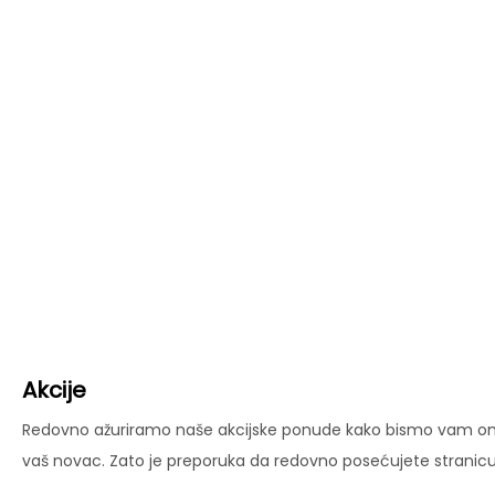
Akcije
Redovno ažuriramo naše akcijske ponude kako bismo vam omog
vaš novac. Zato je preporuka da redovno posećujete stranicu 