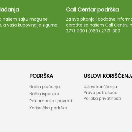
plaćanja
Call Centar podrška
 na našem sajtu mogu se
Za sva pitanja i dodatne informa
m, a vaša kupovina je sigurna
obratite se našem Call Centru n
2771-300 i (069) 2771-300
PODRŠKA
USLOVI KORIŠĆENJ
Način plaćanja
Uslovi korišćenja
Prava potrošača
Način isporuke
Politika privatnosti
Reklamacije i povrati
Korisnička podrška