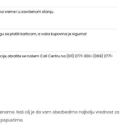
 na vreme i u savršenom stanju.
 se platiti karticom, a vaša kupovina je sigurna!
ije, obratite se našem Call Centru na (011) 2771-300 i (069) 2771-
enama. Naš cilj je da vam obezbedimo najbolju vrednost za
i popustima.