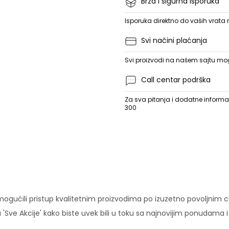
Brza i sigurna isporuka
Isporuka direktno do vaših vrata
Svi načini plaćanja
Svi proizvodi na našem sajtu mogu
Call centar podrška
Za sva pitanja i dodatne informac
300
ućili pristup kvalitetnim proizvodima po izuzetno povoljnim c
'Sve Akcije' kako biste uvek bili u toku sa najnovijim ponudama 