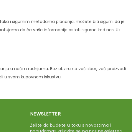
ataka i sigurnim metodama plaćanja, možete biti sigurni da je
rantujemo da će vaše informacije ostati sigurne kod nas. Uz
ja u našim radnjama. Bez obzira na vaš izbor, vaši proizvodi
vali u svom kupovnom iskustvu.
NEWSLETTER
Želite da budete u toku s novostima i
ponudama? Prijavite se na naš newsletter!