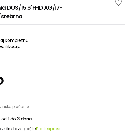
ia DOS/15.6"FHD AG/i7-
/srebrna
daj kompletnu
ecifikaciju
D
vinsko plaćanje
e od
1
do
3 dana
.
vniku brze pošte
Postexpress.