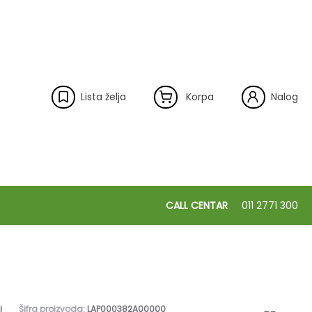
Lista želja
Korpa
Nalog
CALL CENTAR
011 2771 300
i
Šifra proizvoda:
LAP000382A00000