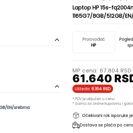
Laptop HP 15s-fq2004n
1165G7/8GB/512GB/EN
Proizvođač
Pogle
HP
sp
MP cena:
67.804
RSD
61.640
RS
Ušteda:
6.164
RSD
* PDV je uključen u cenu
* Samo za online kupovinu i goto
2GB/EN/srebrna
Očekivani rok isporuke j
Dostava se plaća po ceno