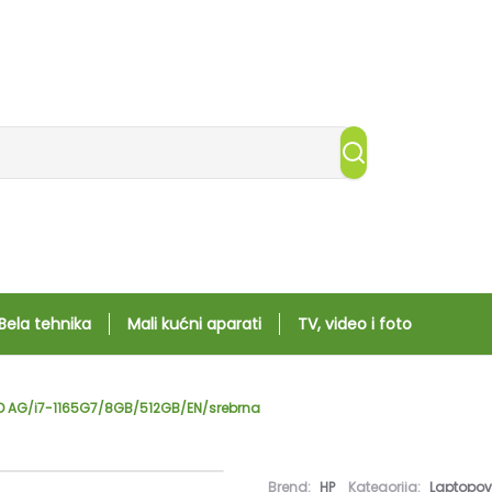
Bela tehnika
Mali kućni aparati
TV, video i foto
HD AG/i7-1165G7/8GB/512GB/EN/srebrna
Brend:
HP
Kategorija:
Laptopov