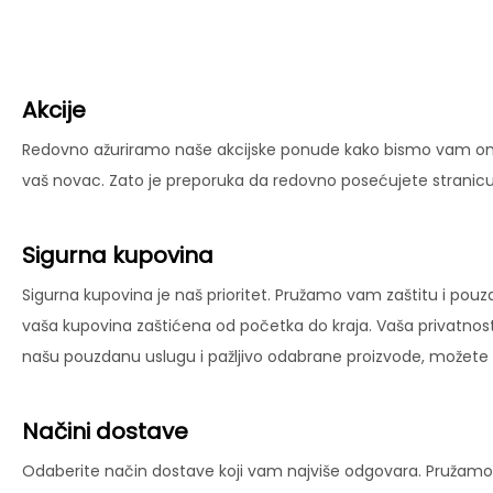
Akcije
Redovno ažuriramo naše akcijske ponude kako bismo vam omog
vaš novac. Zato je preporuka da redovno posećujete stranicu 
Sigurna kupovina
Sigurna kupovina je naš prioritet. Pružamo vam zaštitu i pouz
vaša kupovina zaštićena od početka do kraja. Vaša privatnost
našu pouzdanu uslugu i pažljivo odabrane proizvode, možete už
Načini dostave
Odaberite način dostave koji vam najviše odgovara. Pružamo 