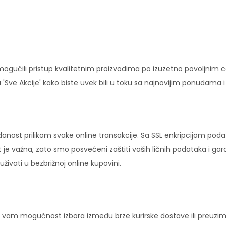
ućili pristup kvalitetnim proizvodima po izuzetno povoljnim c
'Sve Akcije' kako biste uvek bili u toku sa najnovijim ponudama 
danost prilikom svake online transakcije. Sa SSL enkripcijom pod
 je važna, zato smo posvećeni zaštiti vaših ličnih podataka i ga
ivati u bezbrižnoj online kupovini.
vam mogućnost izbora između brze kurirske dostave ili preuziman