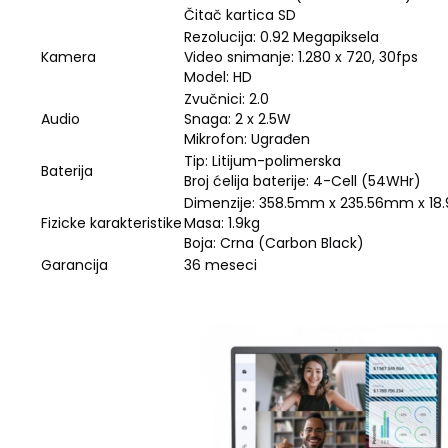
Čitač kartica SD
Rezolucija: 0.92 Megapiksela
Kamera
Video snimanje: 1.280 x 720, 30fps
Model: HD
Zvučnici: 2.0
Audio
Snaga: 2 x 2.5W
Mikrofon: Ugrađen
Tip: Litijum-polimerska
Baterija
Broj ćelija baterije: 4-Cell (54WHr)
Dimenzije: 358.5mm x 235.56mm x 1
Fizicke karakteristike
Masa: 1.9kg
Boja: Crna (Carbon Black)
Garancija
36 meseci