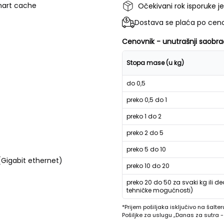
mart cache
Očekivani rok isporuke j
Dostava se plaća po ceno
Cenovnik - unutrašnji saobra
Stopa mase (u kg)
do 0,5
preko 0,5 do 1
preko 1 do 2
preko 2 do 5
preko 5 do 10
(Gigabit ethernet)
preko 10 do 20
preko 20 do 50 za svaki kg ili de
tehničke mogućnosti)
*Prijem pošiljaka isključivo na šalter
Pošiljke za uslugu „Danas za sutra