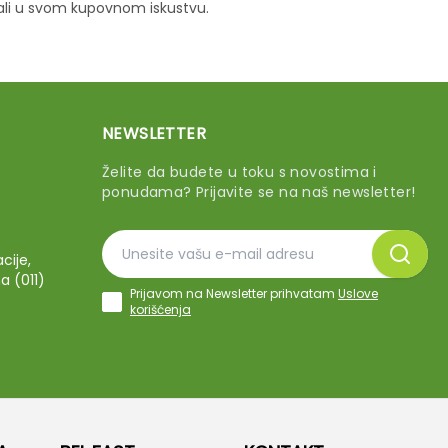
vali u svom kupovnom iskustvu.
NEWSLETTER
Želite da budete u toku s novostima i
ponudama? Prijavite se na naš newsletter!
cije,
a (011)
Prijavom na Newsletter prihvatam
Uslove
korišćenja