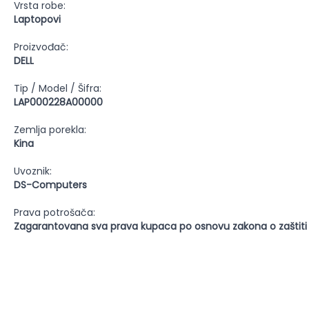
Vrsta robe:
Laptopovi
Proizvođač:
DELL
Tip / Model / Šifra:
LAP000228A00000
Zemlja porekla:
Kina
Uvoznik:
DS-Computers
Prava potrošača:
Zagarantovana sva prava kupaca po osnovu zakona o zaštiti