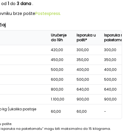
e od
1
do
3 dana
.
vniku brze pošte
Postexpress.
ćaj
Uručenje
Isporuka u
Isporuka na
do 19h
pošti*
paketomatu*
420,00
300,00
300,00
450,00
350,00
350,00
500,00
400,00
400,00
600,00
500,00
500,00
800,00
640,00
640,00
1.100,00
900,00
900,00
o kg (ukoliko postoje
60,00
60,00
-
u pošte.
 - isporuka na paketomatu“ mogu biti maksimalno do 15 kilograma.