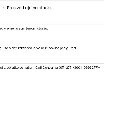
Proizvod nije na stanju.
 na vreme i u savršenom stanju.
 se platiti karticom, a vaša kupovina je sigurna!
ije, obratite se našem Call Centru na (011) 2771-300 i (069) 2771-