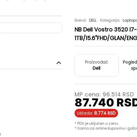
Brend:
DELL
Kategorija:
Laptopo
NB Dell Vostro 3520 i
1TB/15.6"FHD/GLAN/EN
Proizvođač
Pogle
Dell
sp
MP cena:
96.514
RSD
87.740
RS
Ušteda:
8.774
RSD
* PDV je uključen u cenu
* Samo za online kupovinu i goto
)