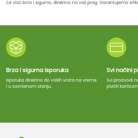
će stići brzo i sigurno, direktno na vaš prag. Garantujemo ef
Brza i sigurna isporuka
Svi načini 
Isporuka direktno do vaših vrata na vreme
Svi proizvodi
i u savršenom stanju.
platiti kartico