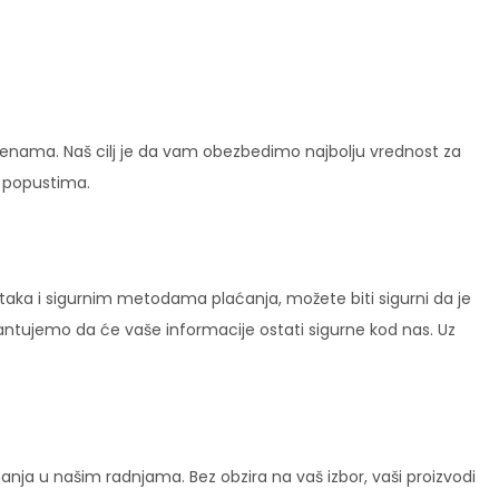
enama. Naš cilj je da vam obezbedimo najbolju vrednost za
i popustima.
ataka i sigurnim metodama plaćanja, možete biti sigurni da je
rantujemo da će vaše informacije ostati sigurne kod nas. Uz
ja u našim radnjama. Bez obzira na vaš izbor, vaši proizvodi