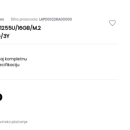
vi
Šifra proizvoda:
LAP000228A00000
7-1255U/16GB/M.2
G/3Y
daj kompletnu
ecifikaciju
D
vinsko plaćanje