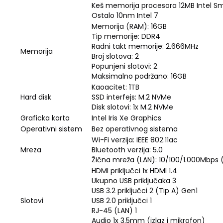
Keš memorija procesora 12MB Intel S
Ostalo 10nm Intel 7
Memorija (RAM): 16GB
Tip memorije: DDR4
Radni takt memorije: 2.666MHz
Memorija
Broj slotova: 2
Popunjeni slotovi: 2
Maksimalno podržano: 16GB
Kaoacitet: 1TB
Hard disk
SSD interfejs: M.2 NVMe
Disk slotovi: 1x M.2 NVMe
Graficka karta
Intel Iris Xe Graphics
Operativni sistem
Bez operativnog sistema
Wi-Fi verzija: IEEE 802.11ac
Mreza
Bluetooth verzija: 5.0
Žična mreža (LAN): 10/100/1.000Mbps 
HDMI priključci 1x HDMI 1.4
Ukupno USB priključaka 3
USB 3.2 priključci 2 (Tip A) Gen1
Slotovi
USB 2.0 priključci 1
RJ-45 (LAN) 1
Audio 1x 3.5mm (izlaz i mikrofon)