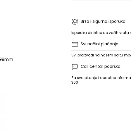
Brza i sigurna isporuka
Isporuka direktno do vaših vrata
Svi načini plaćanja
Svi proizvodi na našem sajtu mogu
8.99mm
Call centar podrška
Za sva pitanja i dodatne informac
300