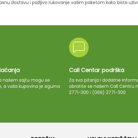
ikasnu dostavu i pažljivo rukovanje vašim paketom kako biste uži
plaćanja
Call Centar podrška
 na našem sajtu mogu se
Za sva pitanja i dodatne informa
m, a vaša kupovina je sigurna
obratite se našem Call Centru n
2771-300 i (069) 2771-300