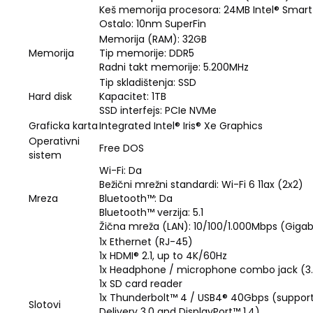
Keš memorija procesora: 24MB Intel® Smar
Ostalo: 10nm SuperFin
Memorija (RAM): 32GB
Memorija
Tip memorije: DDR5
Radni takt memorije: 5.200MHz
Tip skladištenja: SSD
Hard disk
Kapacitet: 1TB
SSD interfejs: PCIe NVMe
Graficka karta
Integrated Intel® Iris® Xe Graphics
Operativni
Free DOS
sistem
Wi-Fi: Da
Bežični mrežni standardi: Wi-Fi 6 11ax (2x2)
Mreza
Bluetooth™: Da
Bluetooth™ verzija: 5.1
Žična mreža (LAN): 10/100/1.000Mbps (Gigab
1x Ethernet (RJ-45)
1x HDMI® 2.1, up to 4K/60Hz
1x Headphone / microphone combo jack (
1x SD card reader
1x Thunderbolt™ 4 / USB4® 40Gbps (support
Slotovi
Delivery 3.0 and DisplayPort™ 1.4)