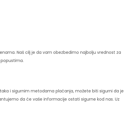
enama. Naš cilj je da vam obezbedimo najbolju vrednost za
i popustima.
ataka i sigurnim metodama plaćanja, možete biti sigurni da je
rantujemo da će vaše informacije ostati sigurne kod nas. Uz