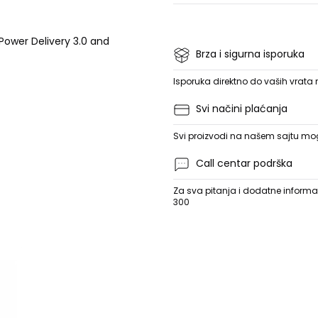
 Power Delivery 3.0 and
Brza i sigurna isporuka
Isporuka direktno do vaših vrata
Svi načini plaćanja
Svi proizvodi na našem sajtu mogu
Call centar podrška
Za sva pitanja i dodatne informac
300