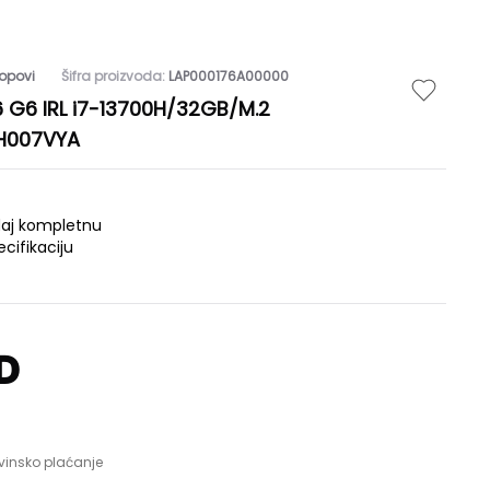
opovi
Šifra proizvoda:
LAP000176A00000
6 G6 IRL i7-13700H/32GB/M.2
KH007VYA
daj kompletnu
ecifikaciju
D
vinsko plaćanje