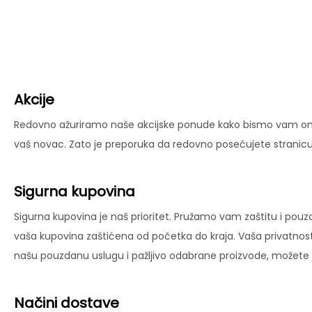
Akcije
Redovno ažuriramo naše akcijske ponude kako bismo vam omog
vaš novac. Zato je preporuka da redovno posećujete stranicu 
Sigurna kupovina
Sigurna kupovina je naš prioritet. Pružamo vam zaštitu i pouz
vaša kupovina zaštićena od početka do kraja. Vaša privatnost
našu pouzdanu uslugu i pažljivo odabrane proizvode, možete už
Načini dostave