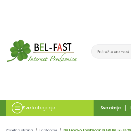
Sve kategorije
Sve akcije
Početna strana
/
Laptopovi
/
NB Lenovo ThinkBook 16 G6 IRL i7-13