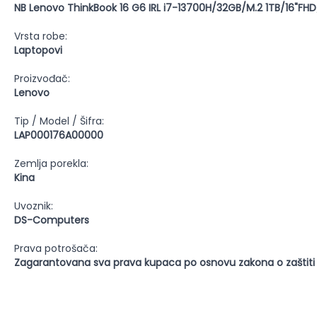
NB Lenovo ThinkBook 16 G6 IRL i7-13700H/32GB/M.2 1TB/16"F
Vrsta robe:
Laptopovi
Proizvođač:
Lenovo
Tip / Model / Šifra:
LAP000176A00000
Zemlja porekla:
Kina
Uvoznik:
DS-Computers
Prava potrošača:
Zagarantovana sva prava kupaca po osnovu zakona o zaštiti