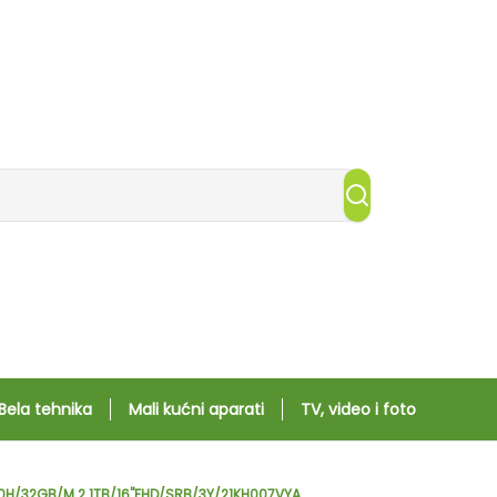
Bela tehnika
Mali kućni aparati
TV, video i foto
700H/32GB/M.2 1TB/16"FHD/SRB/3Y/21KH007VYA