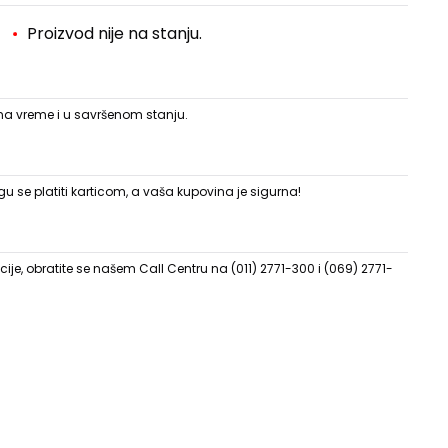
Proizvod nije na stanju.
 na vreme i u savršenom stanju.
 se platiti karticom, a vaša kupovina je sigurna!
ije, obratite se našem Call Centru na (011) 2771-300 i (069) 2771-