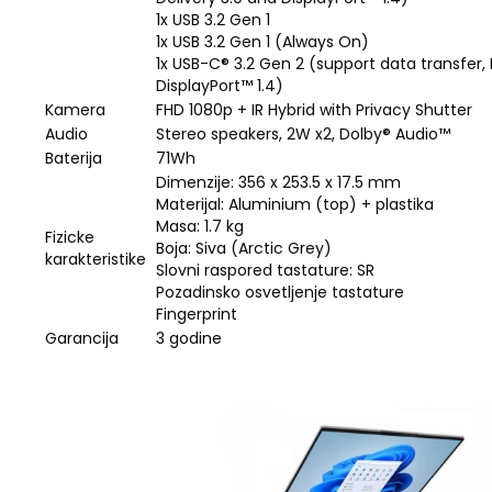
1x USB 3.2 Gen 1
1x USB 3.2 Gen 1 (Always On)
1x USB-C® 3.2 Gen 2 (support data transfer,
DisplayPort™ 1.4)
Kamera
FHD 1080p + IR Hybrid with Privacy Shutter
Audio
Stereo speakers, 2W x2, Dolby® Audio™
Baterija
71Wh
Dimenzije: 356 x 253.5 x 17.5 mm
Materijal: Aluminium (top) + plastika
Masa: 1.7 kg
Fizicke
Boja: Siva (Arctic Grey)
karakteristike
Slovni raspored tastature: SR
Pozadinsko osvetljenje tastature
Fingerprint
Garancija
3 godine