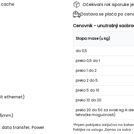
t cache
Očekivani rok isporuke j
Dostava se plaća po ceno
Cenovnik - unutrašnji saobra
Stopa mase (u kg)
do 0,5
preko 0,5 do 1
preko 1 do 2
preko 2 do 5
preko 5 do 10
it ethernet)
preko 10 do 20
preko 20 do 50 za svaki kg ili de
tehničke mogućnosti)
3.5mm)
*Prijem pošiljaka isključivo na šalter
 data transfer, Power
Pošiljke za uslugu „Danas za sutra