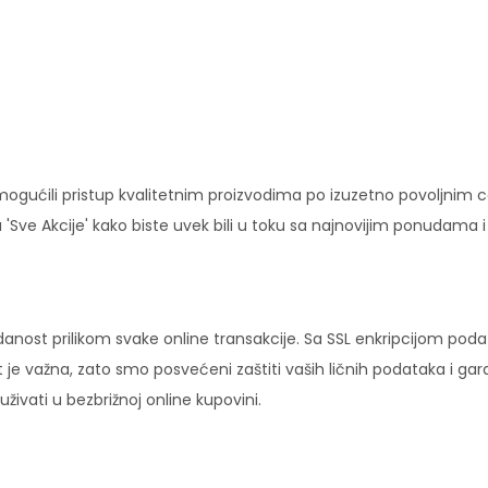
ućili pristup kvalitetnim proizvodima po izuzetno povoljnim c
'Sve Akcije' kako biste uvek bili u toku sa najnovijim ponudama 
danost prilikom svake online transakcije. Sa SSL enkripcijom pod
 je važna, zato smo posvećeni zaštiti vaših ličnih podataka i ga
ivati u bezbrižnoj online kupovini.