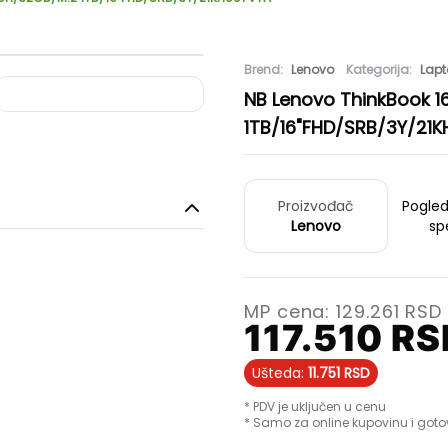
Brend:
Lenovo
Kategorija:
Lapt
NB Lenovo ThinkBook 1
1TB/16"FHD/SRB/3Y/21
Proizvođač
Pogle
Lenovo
sp
MP cena:
129.261
RSD
117.510
RS
Ušteda:
11.751
RSD
* PDV je uključen u cenu
* Samo za online kupovinu i goto