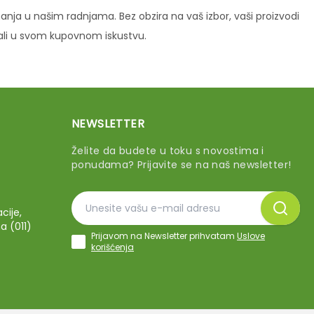
ja u našim radnjama. Bez obzira na vaš izbor, vaši proizvodi
vali u svom kupovnom iskustvu.
NEWSLETTER
Želite da budete u toku s novostima i
ponudama? Prijavite se na naš newsletter!
cije,
a (011)
Prijavom na Newsletter prihvatam
Uslove
korišćenja