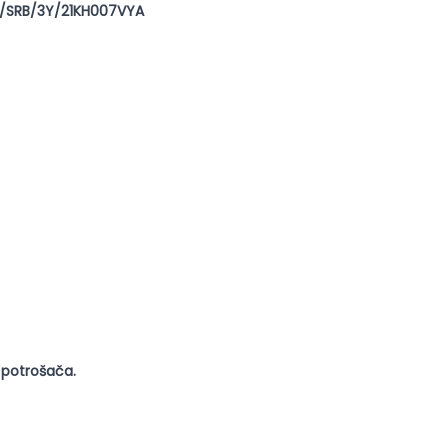
HD/SRB/3Y/21KH007VYA
 potrošača.