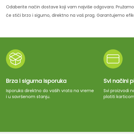
Odaberite način dostave koji vam najviše odgovara. Pružamo 
će stići brzo i sigurno, direktno na vaš prag. Garantujemo ef
Brza i sigurna isporuka
Svi načini 
Isporuka direktno do vaših vrata na vreme
Svi proizvodi
i u savršenom stanju.
platiti kartico