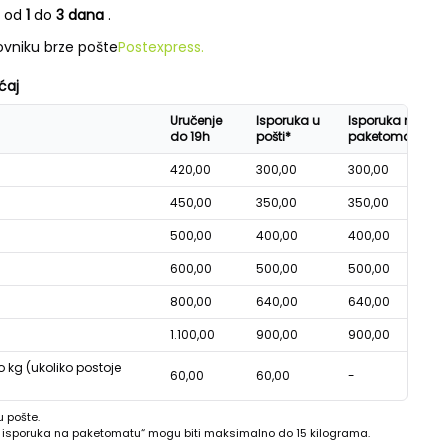
e od
1
do
3 dana
.
vniku brze pošte
Postexpress.
ćaj
Uručenje
Isporuka u
Isporuka na
do 19h
pošti*
paketomatu*
420,00
300,00
300,00
450,00
350,00
350,00
500,00
400,00
400,00
600,00
500,00
500,00
800,00
640,00
640,00
1.100,00
900,00
900,00
o kg (ukoliko postoje
60,00
60,00
-
u pošte.
 - isporuka na paketomatu“ mogu biti maksimalno do 15 kilograma.