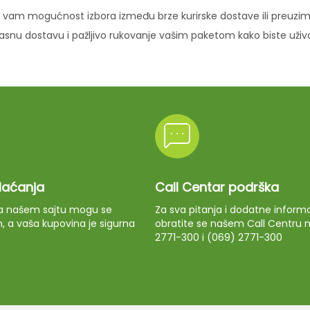
vam mogućnost izbora između brze kurirske dostave ili preuziman
ikasnu dostavu i pažljivo rukovanje vašim paketom kako biste uži
plaćanja
Call Centar podrška
 na našem sajtu mogu se
Za sva pitanja i dodatne informa
m, a vaša kupovina je sigurna
obratite se našem Call Centru n
2771-300 i (069) 2771-300