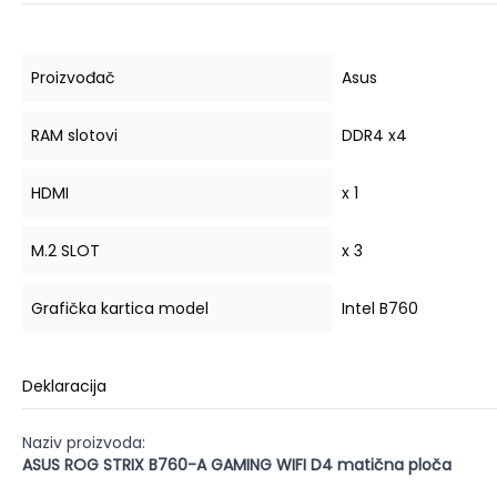
Proizvođač
Asus
RAM slotovi
DDR4 x4
HDMI
x 1
M.2 SLOT
x 3
Grafička kartica model
Intel B760
Deklaracija
Naziv proizvoda:
ASUS ROG STRIX B760-A GAMING WIFI D4 matična ploča