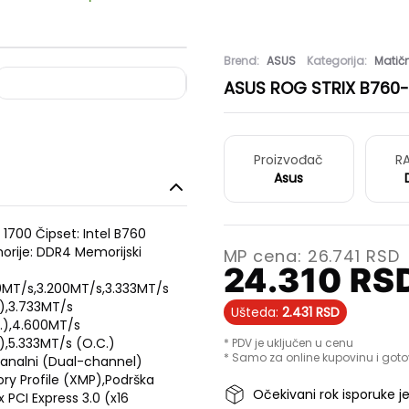
Brend:
ASUS
Kategorija:
Matič
ASUS ROG STRIX B760-
Proizvođač
RA
Asus
 1700 Čipset: Intel B760
orije: DDR4 Memorijski
MP cena:
26.741
RSD
24.310
RS
0MT/s,3.200MT/s,3.333MT/s
),3.733MT/s
Ušteda:
2.431
RSD
.),4.600MT/s
),5.333MT/s (O.C.)
* PDV je uključen u cenu
* Samo za online kupovinu i goto
analni (Dual-channel)
y Profile (XMP),Podrška
Očekivani rok isporuke j
 PCI Express 3.0 (x16