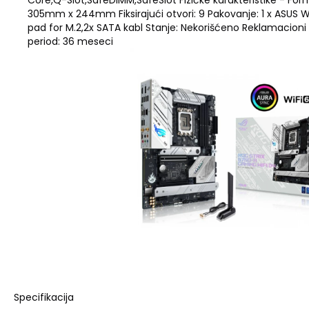
Core,Q-Slot,SafeDIMM,SafeSlot Fizičke karakteristike - For
305mm x 244mm Fiksirajući otvori: 9 Pakovanje: 1 x ASUS W
pad for M.2,2x SATA kabl Stanje: Nekorišćeno Reklamacioni
period: 36 meseci
Specifikacija