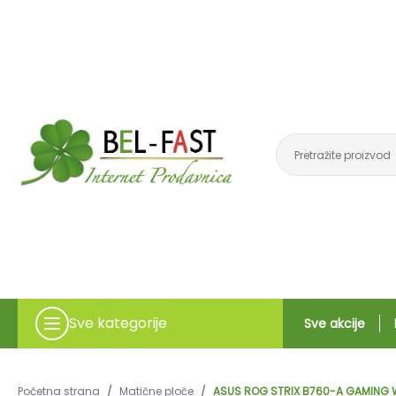
Sve kategorije
Sve akcije
Početna strana
/
Matične ploče
/
ASUS ROG STRIX B760-A GAMING W