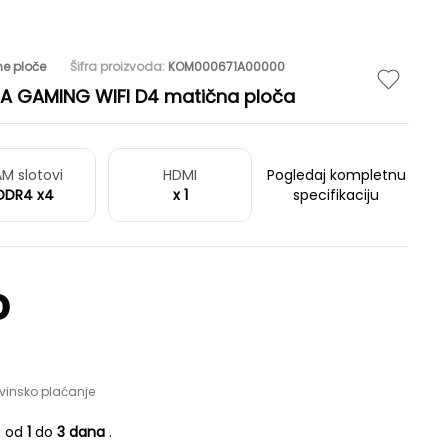
ne ploče
Šifra proizvoda:
KOM000671A00000
A GAMING WIFI D4 matična ploča
M slotovi
HDMI
Pogledaj kompletnu
DDR4 x4
x 1
specifikaciju
D
vinsko plaćanje
e od
1
do
3 dana
.