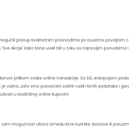
ućili pristup kvalitetnim proizvodima po izuzetno povoljnim c
'Sve Akcije' kako biste uvek bili u toku sa najnovijim ponudama 
danost prilikom svake online transakcije. Sa SSL enkripcijom pod
 je važna, zato smo posvećeni zaštiti vaših ličnih podataka i ga
ivati u bezbrižnoj online kupovini.
vam mogućnost izbora između brze kurirske dostave ili preuziman