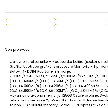
Opis proizvoda
Osnovne karakteristike - Procesorsko ležište (socket): Intel
Grafika: Upotreba grafike iz procesora Memorija - Tip mem
slotovi: 4x DDR4 Podržane memorije:
2.133MT/s,2.400MT/s,2.666MT/s,2.800MT/s,2.933MT/s,3.00
(O.C.),3.400MT/s (O.C.),3.466MT/s (O.C.),3.600MT/s (O.C.
(O.C.),4.000MT/s (O.C.),4.266MT/s (O.C.),4.400MT/s (O.C
(O.C.),4.800MT/s (O.C.),5.000MT/s (O.C.),5.066MT/s (O.C.
Maksimalna ukupna memorija: 128GB Ostale osobine: Dvok
režim rada memorije,OptiMem II,Podrška za Extreme Memor
za non-ECC UDIMM memory Slotovi - PCI Express x16 slot: 1x