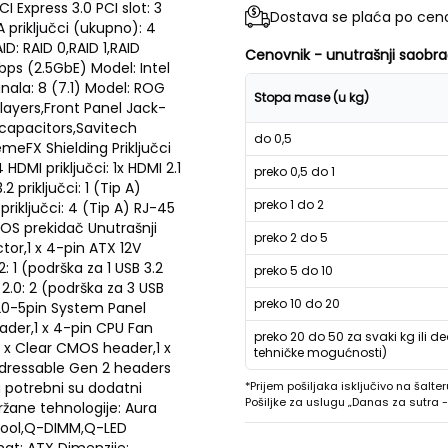
I Express 3.0 PCI slot: 3
Dostava se plaća po ceno
TA priključci (ukupno): 4
AID: RAID 0,RAID 1,RAID
Cenovnik - unutrašnji saobra
bps (2.5GbE) Model: Intel
anala: 8 (7.1) Model: ROG
Stopa mase (u kg)
yers,Front Panel Jack-
capacitors,Savitech
do 0,5
eFX Shielding Priključci
HDMI priključci: 1x HDMI 2.1
preko 0,5 do 1
 priključci: 1 (Tip A)
preko 1 do 2
priključci: 4 (Tip A) RJ-45
,BIOS prekidač Unutrašnji
preko 2 do 5
ctor,1 x 4-pin ATX 12V
 1 (podrška za 1 USB 3.2
preko 5 do 10
 2.0: 2 (podrška za 3 USB
preko 10 do 20
x 20-5pin System Panel
ader,1 x 4-pin CPU Fan
preko 20 do 50 za svaki kg ili de
 x Clear CMOS header,1 x
tehničke mogućnosti)
ddressable Gen 2 headers
 potrebni su dodatni
*Prijem pošiljaka isključivo na šalter
Pošiljke za uslugu „Danas za sutra
držane tehnologije: Aura
oCool,Q-DIMM,Q-LED