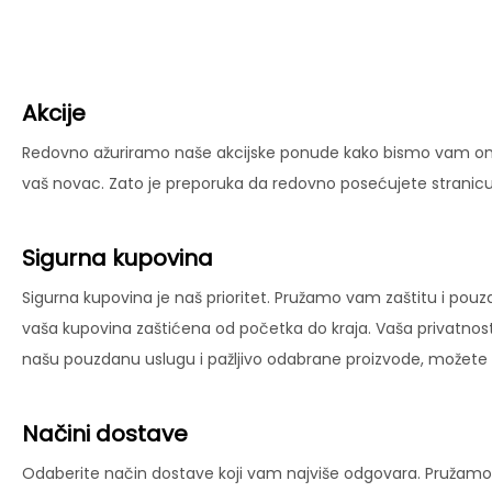
Akcije
Redovno ažuriramo naše akcijske ponude kako bismo vam omog
vaš novac. Zato je preporuka da redovno posećujete stranicu 
Sigurna kupovina
Sigurna kupovina je naš prioritet. Pružamo vam zaštitu i pouz
vaša kupovina zaštićena od početka do kraja. Vaša privatnost
našu pouzdanu uslugu i pažljivo odabrane proizvode, možete už
Načini dostave
Odaberite način dostave koji vam najviše odgovara. Pružamo 