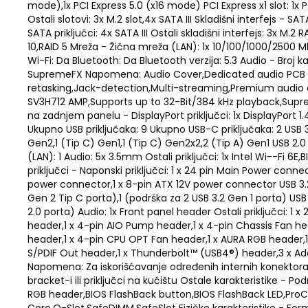
mode),1x PCI Express 5.0 (x16 mode) PCI Express x1 slot: 1x PC
Ostali slotovi: 3x M.2 slot,4x SATA III Skladišni interfejs - SA
SATA priključci: 4x SATA III Ostali skladišni interfejs: 3x M.2 R
10,RAID 5 Mreža - Žična mreža (LAN): 1x 10/100/1000/2500 M
Wi-Fi: Da Bluetooth: Da Bluetooth verzija: 5.3 Audio - Broj k
SupremeFX Napomena: Audio Cover,Dedicated audio PCB la
retasking,Jack-detection,Multi-streaming,Premium audio 
SV3H712 AMP,Supports up to 32-Bit/384 kHz playback,Suprem
na zadnjem panelu - DisplayPort priključci: 1x DisplayPort 1.4 
Ukupno USB priključaka: 9 Ukupno USB-C priključaka: 2 USB 3.2
Gen2,1 (Tip C) Gen1,1 (Tip C) Gen2x2,2 (Tip A) Gen1 USB 2.0 
(LAN): 1 Audio: 5x 3.5mm Ostali priključci: 1x Intel Wi--Fi 6E
priključci - Naponski priključci: 1 x 24 pin Main Power conne
power connector,1 x 8-pin ATX 12V power connector USB 3.2:
Gen 2 Tip C porta),1 (podrška za 2 USB 3.2 Gen 1 porta) USB
2.0 porta) Audio: 1x Front panel header Ostali priključci: 1 
header,1 x 4-pin AIO Pump header,1 x 4-pin Chassis Fan he
header,1 x 4-pin CPU OPT Fan header,1 x AURA RGB header,1
S/PDIF Out header,1 x Thunderbolt™ (USB4®) header,3 x A
Napomena: Za iskorišćavanje određenih internih konektora
bracket-i ili priključci na kućištu Ostale karakteristike - Po
RGB header,BIOS FlashBack button,BIOS FlashBack LED,Pr