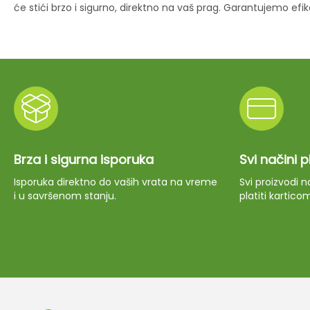
će stići brzo i sigurno, direktno na vaš prag. Garantujemo ef
Brza i sigurna isporuka
Svi načini 
Isporuka direktno do vaših vrata na vreme
Svi proizvodi
i u savršenom stanju.
platiti kartico