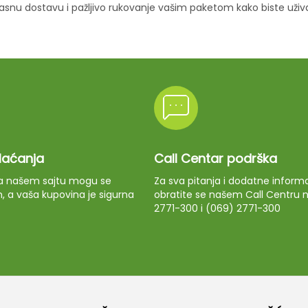
ikasnu dostavu i pažljivo rukovanje vašim paketom kako biste uži
plaćanja
Call Centar podrška
 na našem sajtu mogu se
Za sva pitanja i dodatne informa
m, a vaša kupovina je sigurna
obratite se našem Call Centru n
2771-300 i (069) 2771-300