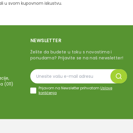
vali u svom kupovnom iskustvu.
NEWSLETTER
Želite da budete u toku s novostima i
ponudama? Prijavite se na naš newsletter!
cije,
a (011)
Prijavom na Newsletter prihvatam
Uslove
korišćenja