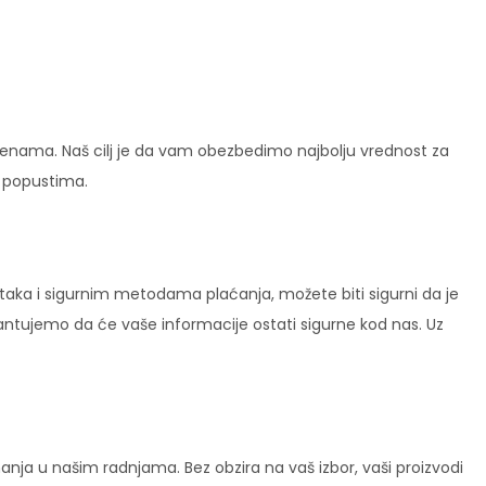
enama. Naš cilj je da vam obezbedimo najbolju vrednost za
i popustima.
ataka i sigurnim metodama plaćanja, možete biti sigurni da je
rantujemo da će vaše informacije ostati sigurne kod nas. Uz
ja u našim radnjama. Bez obzira na vaš izbor, vaši proizvodi