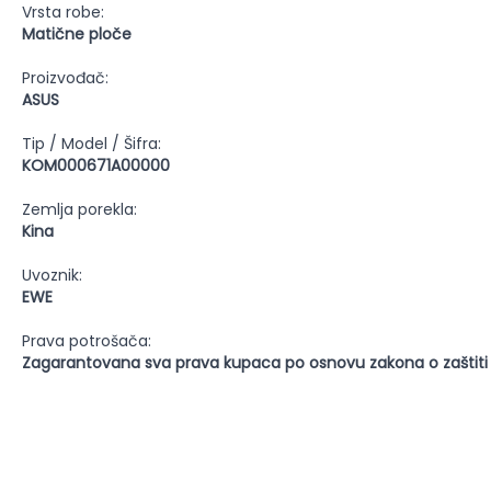
Vrsta robe:
Matične ploče
Proizvođač:
ASUS
Tip / Model / Šifra:
KOM000671A00000
Zemlja porekla:
Kina
Uvoznik:
EWE
Prava potrošača:
Zagarantovana sva prava kupaca po osnovu zakona o zaštiti