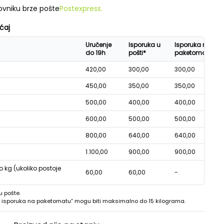
vniku brze pošte
Postexpress.
ćaj
Uručenje
Isporuka u
Isporuka na
do 19h
pošti*
paketomatu*
420,00
300,00
300,00
450,00
350,00
350,00
500,00
400,00
400,00
600,00
500,00
500,00
800,00
640,00
640,00
1.100,00
900,00
900,00
o kg (ukoliko postoje
60,00
60,00
-
u pošte.
 - isporuka na paketomatu“ mogu biti maksimalno do 15 kilograma.