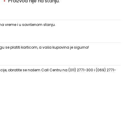
Proizvod nije na stanju.
 na vreme i u savršenom stanju.
 se platiti karticom, a vaša kupovina je sigurna!
ije, obratite se našem Call Centru na (011) 2771-300 i (069) 2771-