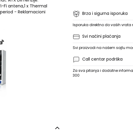
mat: ATX Dimenzije:
i-Fi antena,1 x Thermal
 period - Reklamacioni
Brza i sigurna isporuka
Isporuka direktno do vaših vrata
Svi načini plaćanja
Svi proizvodi na našem sajtu mogu
Call centar podrška
Za sva pitanja i dodatne informac
300