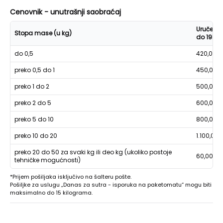
Cenovnik - unutrašnji saobraćaj
Uručenje
Stopa mase (u kg)
do 19h
do 0,5
420,00
preko 0,5 do 1
450,00
preko 1 do 2
500,00
preko 2 do 5
600,00
preko 5 do 10
800,00
preko 10 do 20
1.100,00
preko 20 do 50 za svaki kg ili deo kg (ukoliko postoje
60,00
tehničke mogućnosti)
*Prijem pošiljaka isključivo na šalteru pošte.
Pošiljke za uslugu „Danas za sutra - isporuka na paketomatu“ mogu biti
maksimalno do 15 kilograma.