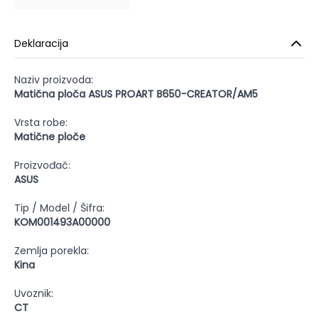
Deklaracija
Naziv proizvoda:
Matična ploča ASUS PROART B650-CREATOR/AM5
Vrsta robe:
Matične ploče
Proizvođač:
ASUS
Tip / Model / Šifra:
KOM001493A00000
Zemlja porekla:
Kina
Uvoznik:
CT