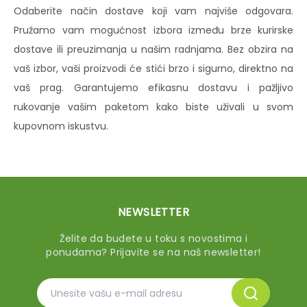
Odaberite način dostave koji vam najviše odgovara.
Pružamo vam mogućnost izbora između brze kurirske
dostave ili preuzimanja u našim radnjama. Bez obzira na
vaš izbor, vaši proizvodi će stići brzo i sigurno, direktno na
vaš prag. Garantujemo efikasnu dostavu i pažljivo
rukovanje vašim paketom kako biste uživali u svom
kupovnom iskustvu.
NEWSLETTER
Želite da budete u toku s novostima i
ponudama? Prijavite se na naš newsletter!