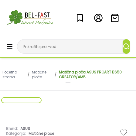
Početna
Matične
Matična ploča ASUS PROART B650-
/
/
strana
ploče
CREATOR/AM5
Brend:
ASUS
Kategorija:
Matične ploče