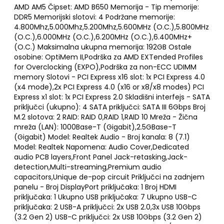
AMD AM5 Čipset: AMD B650 Memorija - Tip memorije:
DDR5 Memorijski slotovi: 4 Podržane memorije:
4.800Mhz,5.000Mhz,5.200Mhz,5.600MHz (O.C.),5.800MHz
(O.C.),6.000MHz (O.C.),6.200MHz (O.C.),6.400MHz+
(O.C.) Maksimalna ukupna memorija: 192GB Ostale
osobine: OptiMem II,Podrška za AMD EXTended Profiles
for Overclocking (EXPO),Podrška za non-ECC UDIMM
memory Slotovi - PCI Express x16 slot: 1x PCI Express 4.0
(x4 mode),2x PCI Express 4.0 (x16 or x8/x8 modes) PCI
Express x1 slot: 1x PCI Express 2.0 Skladišni interfejs - SATA
priključci (ukupno): 4 SATA priključci: SATA III 6Gbps Broj
M.2 slotova: 2 RAID: RAID 0,RAID 1,RAID 10 Mreža - Žična
mreža (LAN): 1000Base-T (Gigabit),2.5GBase-T
(Gigabit) Model: Realtek Audio - Broj kanala: 8 (7.1)
Model: Realtek Napomena: Audio Cover,Dedicated
audio PCB layers,Front Panel Jack-retasking,Jack-
detection,Multi-streaming,Premium audio
capacitors,Unique de-pop circuit Priključci na zadnjem
panelu - Broj DisplayPort priključaka: 1 Broj HDMI
priključaka: 1 Ukupno USB priključaka: 7 Ukupno USB-C
priključaka: 2 USB-A priključci: 2x USB 2.0,3x USB 10Gbps
(3.2 Gen 2) USB-C priključci: 2x USB 10Gbps (3.2 Gen 2)