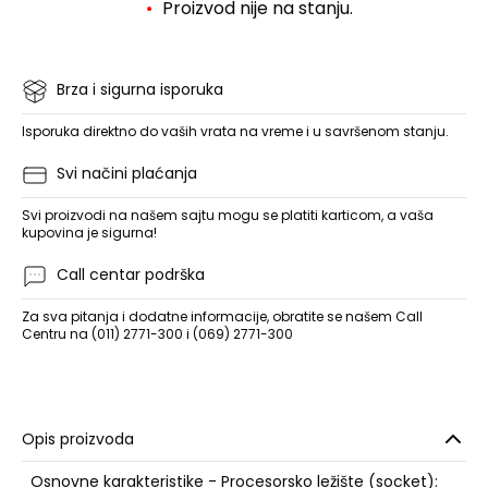
Proizvod nije na stanju.
Brza i sigurna isporuka
Isporuka direktno do vaših vrata na vreme i u savršenom stanju.
Svi načini plaćanja
Svi proizvodi na našem sajtu mogu se platiti karticom, a vaša
kupovina je sigurna!
Call centar podrška
Za sva pitanja i dodatne informacije, obratite se našem Call
Centru na (011) 2771-300 i (069) 2771-300
Opis proizvoda
Osnovne karakteristike - Procesorsko ležište (socket):