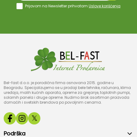
Prijavom na Newsletter prihvatam
Uslove korišćenja
Bel-fast d.o.o. je porodična firma osnovana 2015. godine u
Beogradu. Specijalizujemo se u prodaji bele tehnike, računara, klima
uređaja, malih kućnih aparata, opreme za grejanje, toplotnih pumpi,
solarnih panela i druge opreme. Nudimo širok asortiman proizvoda
domaćih i svetskih brendova po povoljnim cenama.
𝕏
Podrška