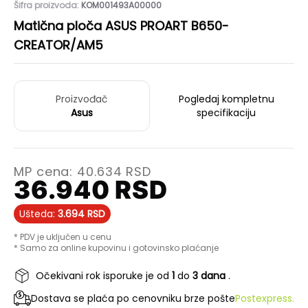
Šifra proizvoda:
KOM001493A00000
Matična ploča ASUS PROART B650-
CREATOR/AM5
Proizvođač
Pogledaj kompletnu
Asus
specifikaciju
MP cena:
40.634
RSD
36.940
RSD
Ušteda:
3.694
RSD
* PDV je uključen u cenu
* Samo za online kupovinu i gotovinsko plaćanje
Očekivani rok isporuke je od
1
do
3 dana
.
Dostava se plaća po cenovniku brze pošte
Postexpress.