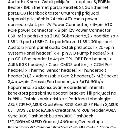
Audio: 5x 3.5mm Ostali priključci: 1 x optical S/PDIF,1x
Realtek 1Gb Ethernet port,1x Realtek 2.5Gb Ethernet
port,BIOS Flashback taster Unutrašnji priključci -
Naponski priključci: 1x 24-pin ATX main power
connector,1x 4 pin 12V Power Connector,1x 6-pin ATX
PCIe power connector,1x 8 pin 12V Power Connector
USB-A: 1 x podrška za 2 USB 5Gbps porta,2 x podrška za 4
USB 2.0 porta USB-C: 1 x podrška za 1 USB 20Gbps port
Audio: 1x Front panel audio Ostali priključci: 1 x 20-5pin
System Panel header,1 x 4-pin AIO Pump header,1 x 4-
pin CPU Fan header,1 x 4-pin CPU OPT Fan header,1 x
AURA RGB header,1 x Clear CMOS button,1 x COM Port
header,1 x Thermal Sensor header,1 x Thunderbolt
header(s),3 x Addressable Gen 2 headers,3x M.2 Socket
3,4 x 4-pin Chassis Fan headers,4 x SATA 6Gb/s
Napomena: Za iskorišćavanje određenih internih
konektora potrebni su dodatni bracket-i ili priključci na
kućištu Ostale karakteristike - Podržane tehnologije:
ASUS CPU-Z,ASUS CrashFree BIOS 3,ASUS EZ Flash 3,ASUS
UEFI BIOS EZ Mode,AURA Creator,Aura RGB header,AURA
Sync,BIOS FlashBack button,BIOS FlashBack
LED,DIGI+VRM,ESD Guards,LANGuard,Overvoltage
Protection,PC Cleaner,ProCool,Q-DIMM,Q-LED Core,Q-