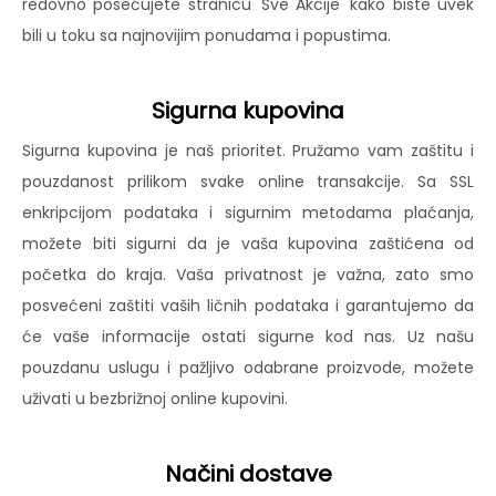
redovno posećujete stranicu 'Sve Akcije' kako biste uvek
bili u toku sa najnovijim ponudama i popustima.
Sigurna kupovina
Sigurna kupovina je naš prioritet. Pružamo vam zaštitu i
pouzdanost prilikom svake online transakcije. Sa SSL
enkripcijom podataka i sigurnim metodama plaćanja,
možete biti sigurni da je vaša kupovina zaštićena od
početka do kraja. Vaša privatnost je važna, zato smo
posvećeni zaštiti vaših ličnih podataka i garantujemo da
će vaše informacije ostati sigurne kod nas. Uz našu
pouzdanu uslugu i pažljivo odabrane proizvode, možete
uživati u bezbrižnoj online kupovini.
Načini dostave