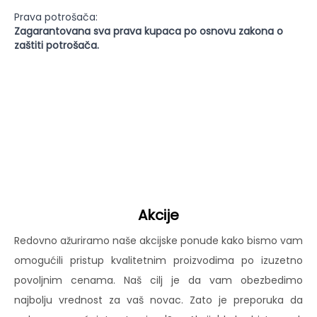
Prava potrošača:
Zagarantovana sva prava kupaca po osnovu zakona o
zaštiti potrošača.
Akcije
Redovno ažuriramo naše akcijske ponude kako bismo vam
omogućili pristup kvalitetnim proizvodima po izuzetno
povoljnim cenama. Naš cilj je da vam obezbedimo
najbolju vrednost za vaš novac. Zato je preporuka da