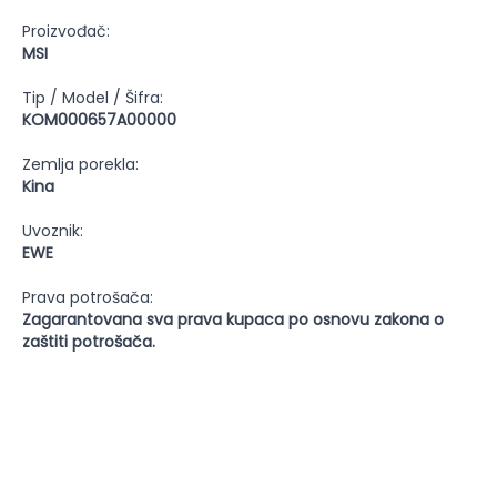
Proizvođač:
MSI
Tip / Model / Šifra:
KOM000657A00000
Zemlja porekla:
Kina
Uvoznik:
EWE
Prava potrošača:
Zagarantovana sva prava kupaca po osnovu zakona o
zaštiti potrošača.