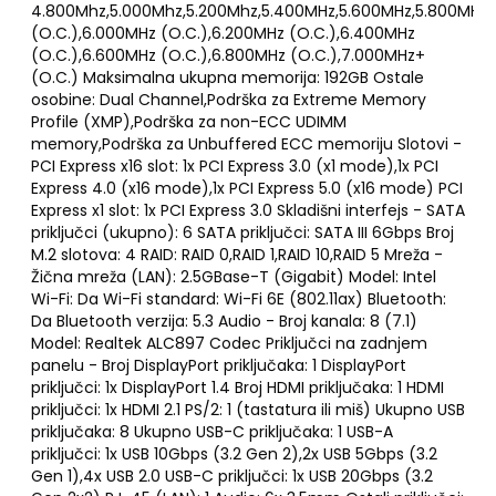
4.800Mhz,5.000Mhz,5.200Mhz,5.400MHz,5.600MHz,5.800MHz
(O.C.),6.000MHz (O.C.),6.200MHz (O.C.),6.400MHz
(O.C.),6.600MHz (O.C.),6.800MHz (O.C.),7.000MHz+
(O.C.) Maksimalna ukupna memorija: 192GB Ostale
osobine: Dual Channel,Podrška za Extreme Memory
Profile (XMP),Podrška za non-ECC UDIMM
memory,Podrška za Unbuffered ECC memoriju Slotovi -
PCI Express x16 slot: 1x PCI Express 3.0 (x1 mode),1x PCI
Express 4.0 (x16 mode),1x PCI Express 5.0 (x16 mode) PCI
Express x1 slot: 1x PCI Express 3.0 Skladišni interfejs - SATA
priključci (ukupno): 6 SATA priključci: SATA III 6Gbps Broj
M.2 slotova: 4 RAID: RAID 0,RAID 1,RAID 10,RAID 5 Mreža -
Žična mreža (LAN): 2.5GBase-T (Gigabit) Model: Intel
Wi-Fi: Da Wi-Fi standard: Wi-Fi 6E (802.11ax) Bluetooth:
Da Bluetooth verzija: 5.3 Audio - Broj kanala: 8 (7.1)
Model: Realtek ALC897 Codec Priključci na zadnjem
panelu - Broj DisplayPort priključaka: 1 DisplayPort
priključci: 1x DisplayPort 1.4 Broj HDMI priključaka: 1 HDMI
priključci: 1x HDMI 2.1 PS/2: 1 (tastatura ili miš) Ukupno USB
priključaka: 8 Ukupno USB-C priključaka: 1 USB-A
priključci: 1x USB 10Gbps (3.2 Gen 2),2x USB 5Gbps (3.2
Gen 1),4x USB 2.0 USB-C priključci: 1x USB 20Gbps (3.2