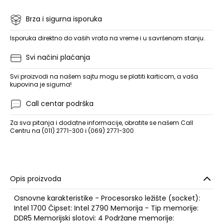
Brza i sigurna isporuka
Isporuka direktno do vaših vrata na vreme i u savršenom stanju.
Svi načini plaćanja
Svi proizvodi na našem sajtu mogu se platiti karticom, a vaša
kupovina je sigurna!
Call centar podrška
Za sva pitanja i dodatne informacije, obratite se našem Call
Centru na (011) 2771-300 i (069) 2771-300
Opis proizvoda
Osnovne karakteristike - Procesorsko ležište (socket):
Intel 1700 Čipset: Intel Z790 Memorija - Tip memorije:
DDR5 Memorijski slotovi: 4 Podržane memorije: