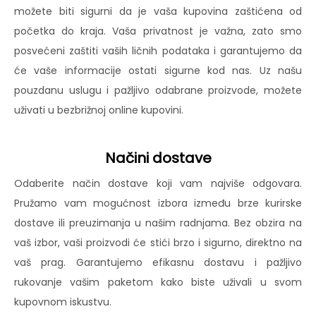
možete biti sigurni da je vaša kupovina zaštićena od
početka do kraja. Vaša privatnost je važna, zato smo
posvećeni zaštiti vaših ličnih podataka i garantujemo da
će vaše informacije ostati sigurne kod nas. Uz našu
pouzdanu uslugu i pažljivo odabrane proizvode, možete
uživati u bezbrižnoj online kupovini.
Načini dostave
Odaberite način dostave koji vam najviše odgovara.
Pružamo vam mogućnost izbora između brze kurirske
dostave ili preuzimanja u našim radnjama. Bez obzira na
vaš izbor, vaši proizvodi će stići brzo i sigurno, direktno na
vaš prag. Garantujemo efikasnu dostavu i pažljivo
rukovanje vašim paketom kako biste uživali u svom
kupovnom iskustvu.