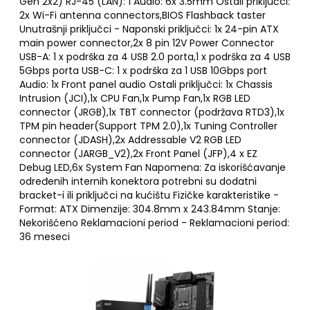
Gen 2x2) RJ-45 (LAN): 1 Audio: 6x 3.5mm Ostali priključci:
2x Wi-Fi antenna connectors,BIOS Flashback taster
Unutrašnji priključci - Naponski priključci: 1x 24-pin ATX
main power connector,2x 8 pin 12V Power Connector
USB-A: 1 x podrška za 4 USB 2.0 porta,1 x podrška za 4 USB
5Gbps porta USB-C: 1 x podrška za 1 USB 10Gbps port
Audio: 1x Front panel audio Ostali priključci: 1x Chassis
Intrusion (JCI),1x CPU Fan,1x Pump Fan,1x RGB LED
connector (JRGB),1x TBT connector (podržava RTD3),1x
TPM pin header(Support TPM 2.0),1x Tuning Controller
connector (JDASH),2x Addressable V2 RGB LED
connector (JARGB_V2),2x Front Panel (JFP),4 x EZ
Debug LED,6x System Fan Napomena: Za iskorišćavanje
određenih internih konektora potrebni su dodatni
bracket-i ili priključci na kućištu Fizičke karakteristike -
Format: ATX Dimenzije: 304.8mm x 243.84mm Stanje:
Nekorišćeno Reklamacioni period - Reklamacioni period:
36 meseci