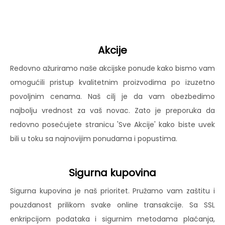
Akcije
Redovno ažuriramo naše akcijske ponude kako bismo vam
omogućili pristup kvalitetnim proizvodima po izuzetno
povoljnim cenama. Naš cilj je da vam obezbedimo
najbolju vrednost za vaš novac. Zato je preporuka da
redovno posećujete stranicu 'Sve Akcije' kako biste uvek
bili u toku sa najnovijim ponudama i popustima.
Sigurna kupovina
Sigurna kupovina je naš prioritet. Pružamo vam zaštitu i
pouzdanost prilikom svake online transakcije. Sa SSL
enkripcijom podataka i sigurnim metodama plaćanja,