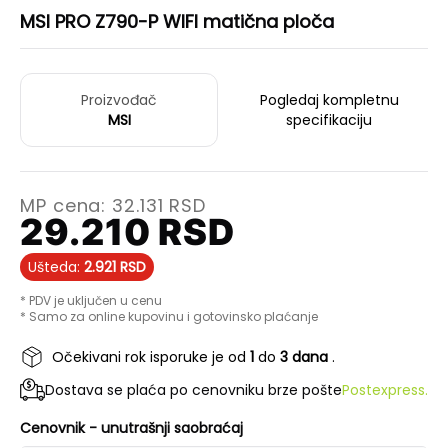
MSI PRO Z790-P WIFI matična ploča
Proizvođač
Pogledaj kompletnu
MSI
specifikaciju
MP cena:
32.131
RSD
29.210
RSD
Ušteda:
2.921
RSD
* PDV je uključen u cenu
* Samo za online kupovinu i gotovinsko plaćanje
Očekivani rok isporuke je od
1
do
3 dana
.
Dostava se plaća po cenovniku brze pošte
Postexpress.
Cenovnik - unutrašnji saobraćaj