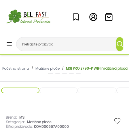
Početna strana
/
Matične ploče
/
MSI PRO Z790-P WIFI matična ploča
Brend:
MSI
Kategorija:
Matične ploče
Šifra proizvoda:
KOM000657A00000