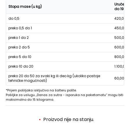
Uručenje
Stopa mase (u kg)
do 19h
do 0,5
420,00
preko 0,5 do 1
450,00
preko 1 do 2
500,00
preko 2 do 5
600,00
preko 5 do 10
800,00
preko 10 do 20
1.100,00
preko 20 do 50 za svaki kg ili deo kg (ukoliko postoje
60,00
tehničke mogućnosti)
*Prijem pošiljaka isključivo na šalteru pošte.
Pošiljke za uslugu „Danas za sutra - isporuka na paketomatu“ mogu biti
maksimalno do 15 kilograma.
Proizvod nije na stanju.