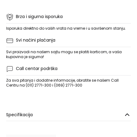
Brza i sigurna isporuka
Isporuka direktno do vaših vrata na vreme i u savršenom stanju.
Svi načini plaćanja
Svi proizvodi na našem sajtu mogu se platiti karticom, a vaša
kupovina je sigurna!
Call centar podrška
Za sva pitanja i dodatne informacije, obratite se našem Call
Centru na (011) 2771-300 i (069) 2771-300
Specifikacija