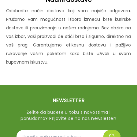
Odaberite način dostave koji vam najviše odgovara.
Pružamo vam mogućnost izbora između brze kurirske
dostave ili preuzimanja u našim radnjama. Bez obzira na
vaš izbor, vaši proizvodi će stići brzo i sigurno, direktno na
vaš prag. Garantujemo efikasnu dostavu i pažljivo
rukovanje vašim paketom kako biste uživali u svom
kupovnom iskustvu.
NEWSLETTER
Želite da budete u toku s novostima i
ponudama? Prijavite se na naš newsletter!