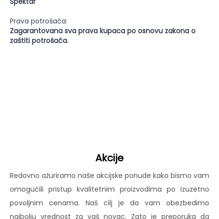
Spektar
Prava potrošača:
Zagarantovana sva prava kupaca po osnovu zakona o
zaštiti potrošača.
Akcije
Redovno ažuriramo naše akcijske ponude kako bismo vam
omogućili pristup kvalitetnim proizvodima po izuzetno
povoljnim cenama. Naš cilj je da vam obezbedimo
najbolju vrednost za vaš novac. Zato je preporuka da