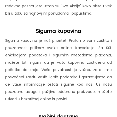
redovno posećujete stranicu 'Sve Akcije' kako biste uvek
bili u toku sa najnovijim ponudama i popustima.
Sigurna kupovina
Sigurna kupovina je naš prioritet. Pružamo vam zaštitu i
pouzdanost prilikom svake online transakcije. Sa SSL
enkripcijom podataka i sigurnim metodama plaćanja,
možete biti sigurni da je vaša kupovina zaštićena od
početka do kraja. Vaša privatnost je važna, zato smo
posvećeni zaštiti vaših ličnih podataka i garantujemo da
će vaše informacije ostati sigurne kod nas. Uz našu
pouzdanu uslugu i pažljivo odabrane proizvode, možete
uživati u bezbrižnoj online kupovini.
Načini dostave