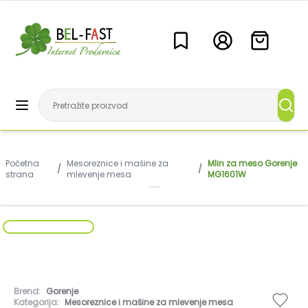
Početna
Mesoreznice i mašine za
Mlin za meso Gorenje
/
/
strana
mlevenje mesa
MG1601W
Brend:
Gorenje
Kategorija:
Mesoreznice i mašine za mlevenje mesa