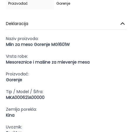
Proizvođač
Gorenje
Deklaracija
Naziv proizvoda:
Mlin za meso Gorenje MG1601W
Vrsta robe:
Mesoreznice i mašine za mlevenje mesa
Proizvođač:
Gorenje
Tip / Model / Šifra:
MKA000621A00000
Zemlja porekla:
Kina
Uvoznik: