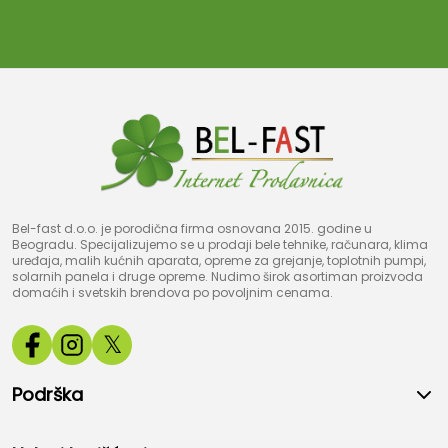
Bel-fast d.o.o. je porodična firma osnovana 2015. godine u
Beogradu. Specijalizujemo se u prodaji bele tehnike, računara, klima
uređaja, malih kućnih aparata, opreme za grejanje, toplotnih pumpi,
solarnih panela i druge opreme. Nudimo širok asortiman proizvoda
domaćih i svetskih brendova po povoljnim cenama.
𝕏
Podrška