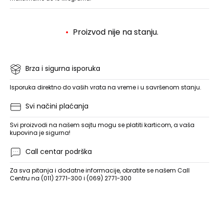
Proizvod nije na stanju.
Brza i sigurna isporuka
Isporuka direktno do vaših vrata na vreme i u savršenom stanju.
Svi načini plaćanja
Svi proizvodi na našem sajtu mogu se platiti karticom, a vaša
kupovina je sigurna!
Call centar podrška
Za sva pitanja i dodatne informacije, obratite se našem Call
Centru na (011) 2771-300 i (069) 2771-300