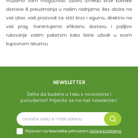
Pružamo vam mogućnost izbora između brze kurirske
dostave ili preuzimanja u našim radnjama. Bez obzira na
vaš izbor, vaši proizvodi će stići brzo i sigurno, direktno na
vaš prag. Garantujemo efikasnu dostavu i pažljivo
rukovanje vašim paketom kako biste uživali u svom
kupovnom iskustvu.
NEWSLETTER
Želite da budete u toku s novostima i
ponudama? Prijavite se na naš newsletter!
Prijavom na Newsletter prihvatam
Uslove korišćenja