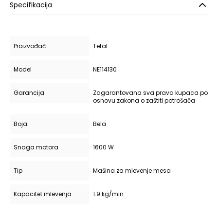
Specifikacija
Proizvođač
Tefal
Model
NE114130
Garancija
Zagarantovana sva prava kupaca po
osnovu zakona o zaštiti potrošača
Boja
Bela
Snaga motora
1600 W
Tip
Mašina za mlevenje mesa
Kapacitet mlevenja
1.9 kg/min