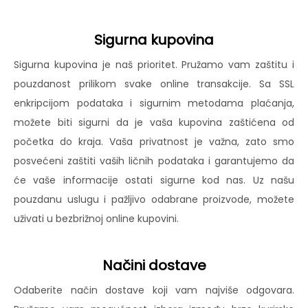
Sigurna kupovina
Sigurna kupovina je naš prioritet. Pružamo vam zaštitu i
pouzdanost prilikom svake online transakcije. Sa SSL
enkripcijom podataka i sigurnim metodama plaćanja,
možete biti sigurni da je vaša kupovina zaštićena od
početka do kraja. Vaša privatnost je važna, zato smo
posvećeni zaštiti vaših ličnih podataka i garantujemo da
će vaše informacije ostati sigurne kod nas. Uz našu
pouzdanu uslugu i pažljivo odabrane proizvode, možete
uživati u bezbrižnoj online kupovini.
Načini dostave
Odaberite način dostave koji vam najviše odgovara.