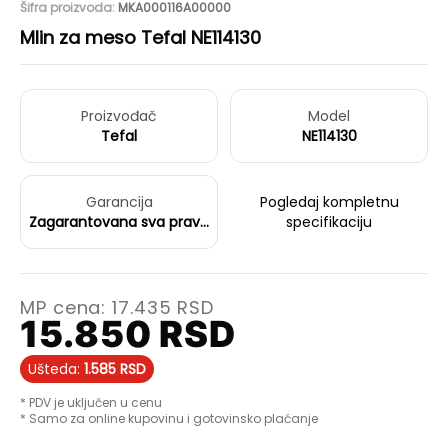
Šifra proizvoda:
MKA000116A00000
Mlin za meso Tefal NE114130
Proizvođač
Model
Tefal
NE114130
Garancija
Pogledaj kompletnu
Zagarantovana sva prava
specifikaciju
kupaca po osnovu
zakona o zaštiti
potrošača
MP cena:
17.435
RSD
15.850
RSD
Ušteda:
1.585
RSD
* PDV je uključen u cenu
* Samo za online kupovinu i gotovinsko plaćanje