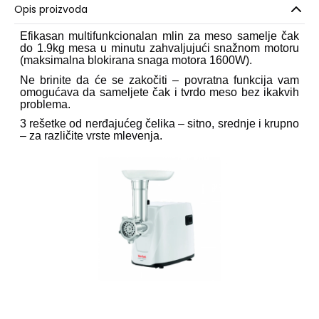
Opis proizvoda
Efikasan multifunkcionalan mlin za meso samelje čak
do 1.9kg mesa u minutu zahvaljujući snažnom motoru
(maksimalna blokirana snaga motora 1600W).
Ne brinite da će se zakočiti – povratna funkcija vam
omogućava da sameljete čak i tvrdo meso bez ikakvih
problema.
3 rešetke od nerđajućeg čelika – sitno, srednje i krupno
– za različite vrste mlevenja.