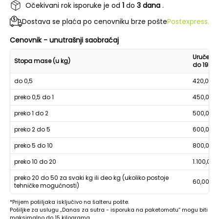
Očekivani rok isporuke je od
1
do
3 dana
.
Dostava se plaća po cenovniku brze pošte
Postexpress.
Cenovnik - unutrašnji saobraćaj
Uručenje
Stopa mase (u kg)
do 19h
do 0,5
420,00
preko 0,5 do 1
450,00
preko 1 do 2
500,00
preko 2 do 5
600,00
preko 5 do 10
800,00
preko 10 do 20
1.100,00
preko 20 do 50 za svaki kg ili deo kg (ukoliko postoje
60,00
tehničke mogućnosti)
*Prijem pošiljaka isključivo na šalteru pošte.
Pošiljke za uslugu „Danas za sutra - isporuka na paketomatu“ mogu biti
maksimalno do 15 kilograma.