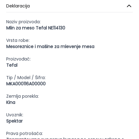
Deklaracija
Naziv proizvoda:
Mlin za meso Tefal NE114130
Vrsta robe:
Mesoreznice i mašine za mlevenje mesa
Proizvođač:
Tefal
Tip / Model / Šifra:
MKA000116A00000
Zemlja porekla:
Kina
Uvoznik:
Spektar
Prava potrošača: