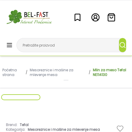
Početna
Mesoreznice i mašine za
Mlin za meso Tefal
/
/
strana
mlevenje mesa
NE114130
Brend:
Tefal
Kategorija:
Mesoreznice i mašine za mlevenje mesa