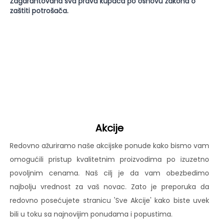
Zagarantovana sva prava kupaca po osnovu zakona o
zaštiti potrošača.
Akcije
Redovno ažuriramo naše akcijske ponude kako bismo vam
omogućili pristup kvalitetnim proizvodima po izuzetno
povoljnim cenama. Naš cilj je da vam obezbedimo
najbolju vrednost za vaš novac. Zato je preporuka da
redovno posećujete stranicu 'Sve Akcije' kako biste uvek
bili u toku sa najnovijim ponudama i popustima.