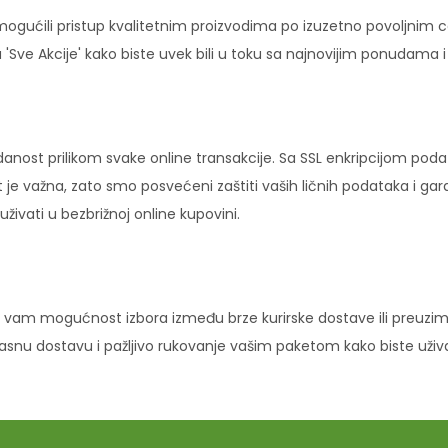
ućili pristup kvalitetnim proizvodima po izuzetno povoljnim c
'Sve Akcije' kako biste uvek bili u toku sa najnovijim ponudama 
danost prilikom svake online transakcije. Sa SSL enkripcijom pod
 je važna, zato smo posvećeni zaštiti vaših ličnih podataka i ga
ivati u bezbrižnoj online kupovini.
vam mogućnost izbora između brze kurirske dostave ili preuziman
ikasnu dostavu i pažljivo rukovanje vašim paketom kako biste uži