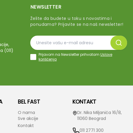
NEWSLETTER
Želite da budete u toku s novostima i
ponudama? Prijavite se na naš newsletter!
cije,
a (011)
Prijavom na Newsletter prihvatam
Uslove
korišćenja
A
BEL FAST
KONTAKT
O nama
Dr. Nika Miljanića 16/8,
Sve akcije
11060 Beograd
Kontakt
011 2771 300