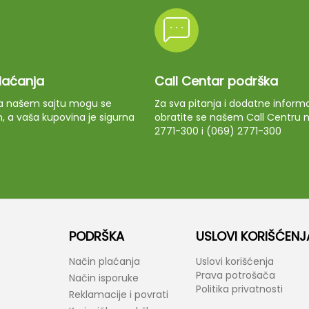
plaćanja
Call Centar podrška
 na našem sajtu mogu se
Za sva pitanja i dodatne informa
m, a vaša kupovina je sigurna
obratite se našem Call Centru n
2771-300 i (069) 2771-300
PODRŠKA
USLOVI KORIŠĆENJ
Način plaćanja
Uslovi korišćenja
Prava potrošača
Način isporuke
Politika privatnosti
Reklamacije i povrati