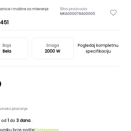
znice i mašine za mlevenje
Šifra proizvoda:
MKA000079A00000
4451
Boja
Snaga
Pogledaj kompletnu
Bela
2000 W
specifikaciju
D
vinsko plaćanje
e od
1
do
3 dana
.
vniku brze pošte
Postexpress.