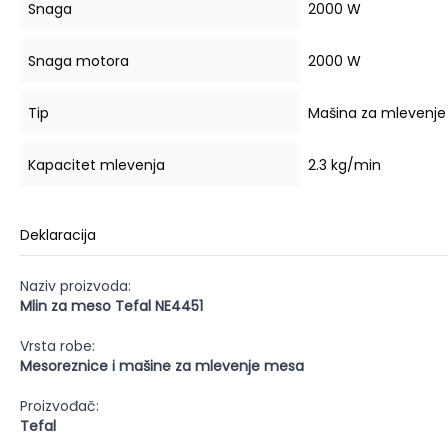
Snaga
2000 W
Snaga motora
2000 W
Tip
Mašina za mlevenj
Kapacitet mlevenja
2.3 kg/min
Deklaracija
Naziv proizvoda:
Mlin za meso Tefal NE4451
Vrsta robe:
Mesoreznice i mašine za mlevenje mesa
Proizvođač:
Tefal