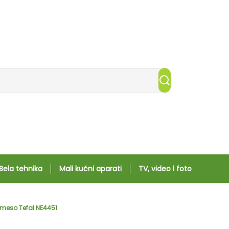
Bela tehnika
Mali kućni aparati
TV, video i foto
 meso Tefal NE4451