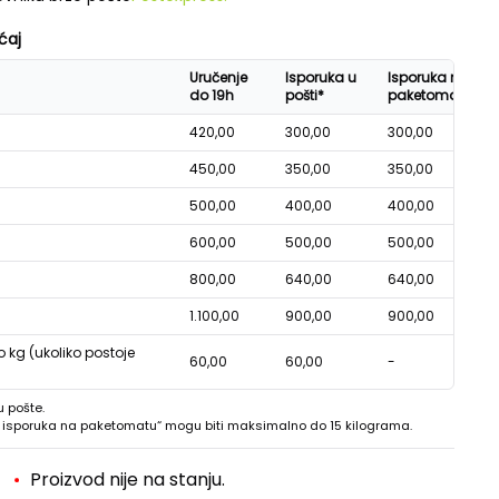
ćaj
Uručenje
Isporuka u
Isporuka na
do 19h
pošti*
paketomatu*
420,00
300,00
300,00
450,00
350,00
350,00
500,00
400,00
400,00
600,00
500,00
500,00
800,00
640,00
640,00
1.100,00
900,00
900,00
o kg (ukoliko postoje
60,00
60,00
-
u pošte.
 - isporuka na paketomatu“ mogu biti maksimalno do 15 kilograma.
Proizvod nije na stanju.