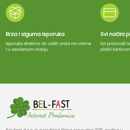
Brza i sigurna isporuka
Svi načini 
Isporuka direktno do vaših vrata na vreme
Svi proizvodi
i u savršenom stanju.
platiti kartico
Bel-fast d.o.o. je porodična firma osnovana 2015. godine u