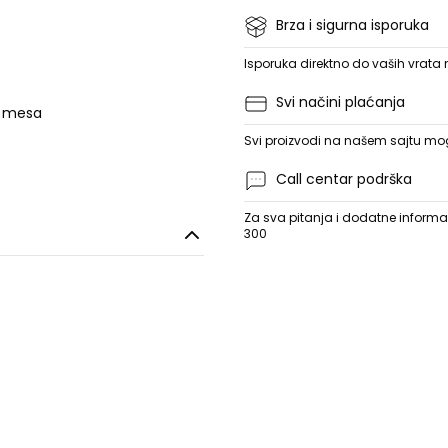
Brza i sigurna isporuka
Isporuka direktno do vaših vrata
Svi načini plaćanja
e mesa
Svi proizvodi na našem sajtu mogu
Call centar podrška
Za sva pitanja i dodatne informac
300