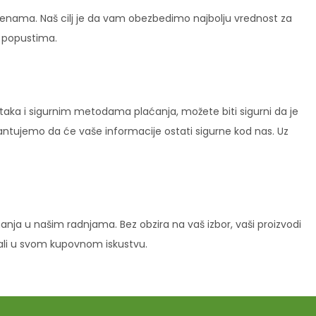
enama. Naš cilj je da vam obezbedimo najbolju vrednost za
i popustima.
ataka i sigurnim metodama plaćanja, možete biti sigurni da je
rantujemo da će vaše informacije ostati sigurne kod nas. Uz
ja u našim radnjama. Bez obzira na vaš izbor, vaši proizvodi
vali u svom kupovnom iskustvu.