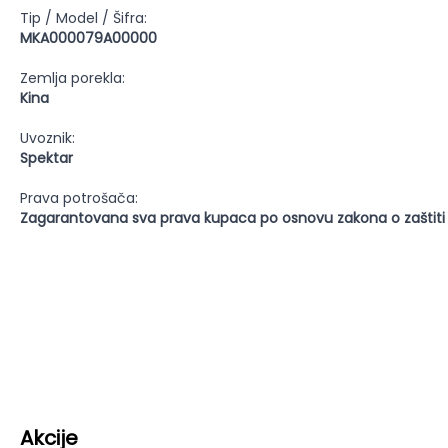
Tip / Model / Šifra:
MKA000079A00000
Zemlja porekla:
Kina
Uvoznik:
Spektar
Prava potrošača:
Zagarantovana sva prava kupaca po osnovu zakona o zaštiti
Akcije