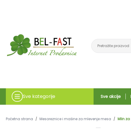
Sve kategorije
Sve akcije
Početna strana
/
Mesoreznice i mašine za mlevenje mesa
/
Mlin za