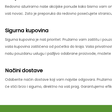
Redovno ažuriramo naše akcijske ponude kako bismo vam omog
vaš novac. Zato je preporuka da redovno posećujete stranicu 
Sigurna kupovina
Sigurna kupovina je naš prioritet. Pružamo vam zaštitu i pouz
vaša kupovina zaštićena od početka do kraja. Vaša privatnost
našu pouzdanu uslugu i pažljivo odabrane proizvode, možete už
Načini dostave
Odaberite način dostave koji vam najviše odgovara. Pružamo 
će stići brzo i sigurno, direktno na vaš prag. Garantujemo ef