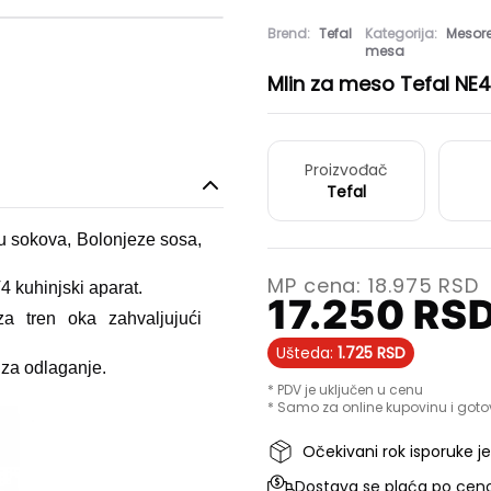
Brend:
Tefal
Kategorija:
Mesore
mesa
Mlin za meso Tefal NE
Proizvođač
Tefal
u sokova, Bolonjeze sosa,
MP cena:
18.975
RSD
4 kuhinjski aparat.
17.250
RS
a tren oka zahvaljujući
Ušteda:
1.725
RSD
za odlaganje.
* PDV je uključen u cenu
* Samo za online kupovinu i goto
Očekivani rok isporuke j
Dostava se plaća po ceno