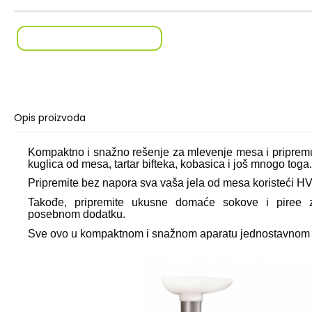
Opis proizvoda
Kompaktno i snažno rešenje za mlevenje mesa i priprem
kuglica od mesa, tartar bifteka, kobasica i još mnogo toga.
Pripremite bez napora sva vaša jela od mesa koristeći HV
Takođe, pripremite ukusne domaće sokove i piree z
posebnom dodatku.
Sve ovo u kompaktnom i snažnom aparatu jednostavnom 