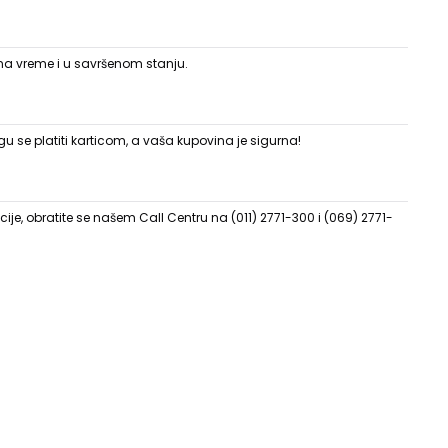
 na vreme i u savršenom stanju.
 se platiti karticom, a vaša kupovina je sigurna!
ije, obratite se našem Call Centru na (011) 2771-300 i (069) 2771-