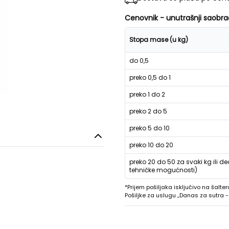
Cenovnik - unutrašnji saobra
Stopa mase (u kg)
do 0,5
preko 0,5 do 1
preko 1 do 2
preko 2 do 5
preko 5 do 10
preko 10 do 20
preko 20 do 50 za svaki kg ili de
tehničke mogućnosti)
*Prijem pošiljaka isključivo na šalter
Pošiljke za uslugu „Danas za sutra