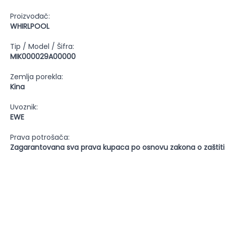
Proizvođač:
WHIRLPOOL
Tip / Model / Šifra:
MIK000029A00000
Zemlja porekla:
Kina
Uvoznik:
EWE
Prava potrošača:
Zagarantovana sva prava kupaca po osnovu zakona o zaštiti