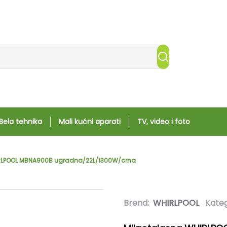
Bela tehnika
Mali kućni aparati
TV, video i foto
RLPOOL MBNA900B ugradna/22L/1300W/crna
Brend:
WHIRLPOOL
Kateg