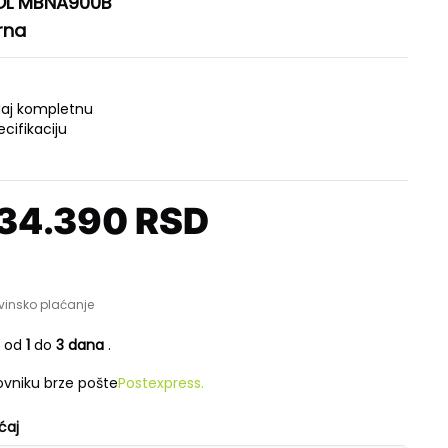
OL MBNA900B
rna
daj kompletnu
ecifikaciju
34.390
RSD
vinsko plaćanje
e od
1
do
3 dana
.
vniku brze pošte
Postexpress.
ćaj