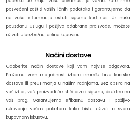
početka do kraja. Vaša privatnost je važna, zato smo
posvećeni zaštiti vaših ličnih podataka i garantujemo da
će vaše informacije ostati sigurne kod nas. Uz našu
pouzdanu uslugu i pažljivo odabrane proizvode, možete
uživati u bezbrižnoj online kupovini.
Načini dostave
Odaberite način dostave koji vam najviše odgovara.
Pružamo vam mogućnost izbora između brze kurirske
dostave ili preuzimanja u našim radnjama. Bez obzira na
vaš izbor, vaši proizvodi će stići brzo i sigurno, direktno na
vaš prag. Garantujemo efikasnu dostavu i pažljivo
rukovanje vašim paketom kako biste uživali u svom
kupovnom iskustvu.