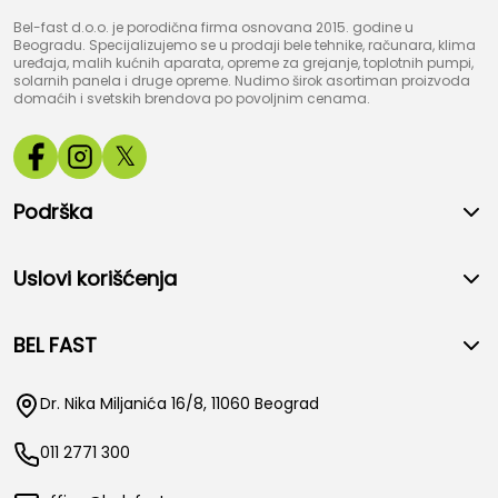
Bel-fast d.o.o. je porodična firma osnovana 2015. godine u
Beogradu. Specijalizujemo se u prodaji bele tehnike, računara, klima
uređaja, malih kućnih aparata, opreme za grejanje, toplotnih pumpi,
solarnih panela i druge opreme. Nudimo širok asortiman proizvoda
domaćih i svetskih brendova po povoljnim cenama.
𝕏
Podrška
Uslovi korišćenja
BEL FAST
Dr. Nika Miljanića 16/8, 11060 Beograd
011 2771 300