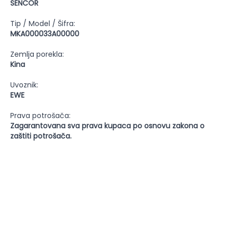
SENCOR
Tip / Model / Šifra:
MKA000033A00000
Zemlja porekla:
Kina
Uvoznik:
EWE
Prava potrošača:
Zagarantovana sva prava kupaca po osnovu zakona o
zaštiti potrošača.