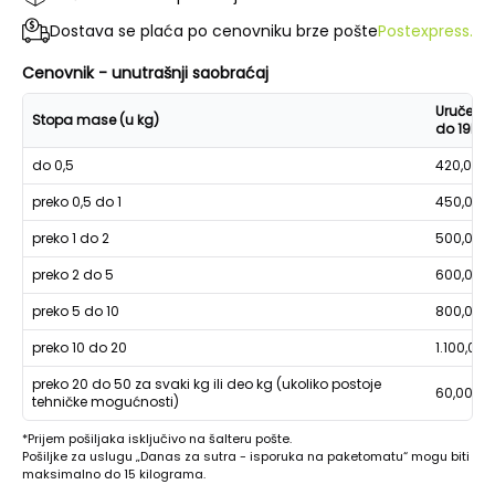
Dostava se plaća po cenovniku brze pošte
Postexpress.
Cenovnik - unutrašnji saobraćaj
Uručenje
Stopa mase (u kg)
do 19h
do 0,5
420,00
preko 0,5 do 1
450,00
preko 1 do 2
500,00
preko 2 do 5
600,00
preko 5 do 10
800,00
preko 10 do 20
1.100,00
preko 20 do 50 za svaki kg ili deo kg (ukoliko postoje
60,00
tehničke mogućnosti)
*Prijem pošiljaka isključivo na šalteru pošte.
Pošiljke za uslugu „Danas za sutra - isporuka na paketomatu“ mogu biti
maksimalno do 15 kilograma.