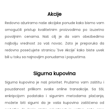
Akcije
Redovno ažuriramo naše akcijske ponude kako bismo vam
omogućili pristup kvalitetnim proizvodima po izuzetno
povoljnim cenama. Naš cilj je da vam obezbedimo
najbolju vrednost za vaš novac. Zato je preporuka da
redovno posećujete stranicu 'Sve Akcije' kako biste uvek
bili u toku sa najnovijim ponudama i popustima.
Sigurna kupovina
Sigurna kupovina je naš prioritet. Pružamo vam zaštitu i
pouzdanost prilikom svake online transakcije. Sa SSL
enkripcijom podataka i sigurnim metodama plaćanja,
možete biti sigurni da je vaša kupovina zaštićena od