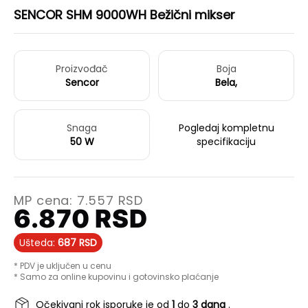
SENCOR SHM 9000WH Bežični mikser
Proizvođač
Boja
Sencor
Bela,
Snaga
Pogledaj kompletnu
50 W
specifikaciju
MP cena:
7.557
RSD
6.870
RSD
Ušteda:
687
RSD
* PDV je uključen u cenu
* Samo za online kupovinu i gotovinsko plaćanje
Očekivani rok isporuke je od
1
do
3 dana
.