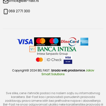
office@bel-fast.rs
069 2771 300
Copyright© 2024 BEL FAST.
Izrada web prodavnice
Jakov
Smart Solutions
Sve slike, cene i tehnički podaci na našem sajtu su informativnog
karaktera. Bel-Fast kao i proizvođači ponuđenih proizvoda
zadržavaju pravo izmene istih bez prethodne najave i obaveštenja.
Bel-Fast ne snosi odgovornost ukoliko neke karakteristike proizvoda ili