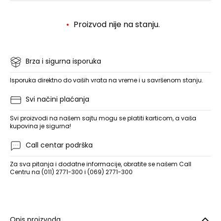
Proizvod nije na stanju.
Brza i sigurna isporuka
Isporuka direktno do vaših vrata na vreme i u savršenom stanju.
Svi načini plaćanja
Svi proizvodi na našem sajtu mogu se platiti karticom, a vaša
kupovina je sigurna!
Call centar podrška
Za sva pitanja i dodatne informacije, obratite se našem Call
Centru na (011) 2771-300 i (069) 2771-300
Opis proizvoda