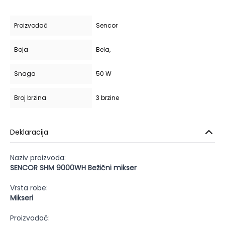
Proizvođač
Sencor
Boja
Bela,
Snaga
50 W
Broj brzina
3 brzine
Deklaracija
Naziv proizvoda:
SENCOR SHM 9000WH Bežični mikser
Vrsta robe:
Mikseri
Proizvođač: