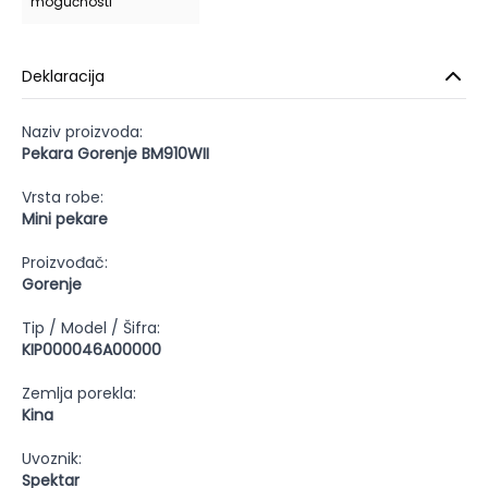
mogućnosti
Deklaracija
Naziv proizvoda:
Pekara Gorenje BM910WII
Vrsta robe:
Mini pekare
Proizvođač:
Gorenje
Tip / Model / Šifra:
KIP000046A00000
Zemlja porekla:
Kina
Uvoznik:
Spektar