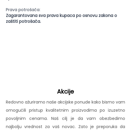
Prava potrošača:
Zagarantovana sva prava kupaca po osnovu zakona o
zaštiti potrošača.
Akcije
Redovno ažuriramo naše akcijske ponude kako bismo vam
omogućili pristup kvalitetnim proizvodima po izuzetno
povoljnim cenama. Naš cilj je da vam obezbedimo
najbolju vrednost za vaš novac. Zato je preporuka da