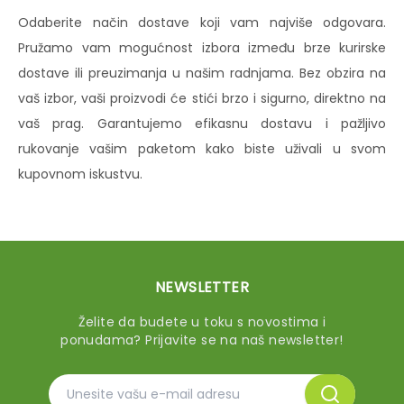
Odaberite način dostave koji vam najviše odgovara.
Pružamo vam mogućnost izbora između brze kurirske
dostave ili preuzimanja u našim radnjama. Bez obzira na
vaš izbor, vaši proizvodi će stići brzo i sigurno, direktno na
vaš prag. Garantujemo efikasnu dostavu i pažljivo
rukovanje vašim paketom kako biste uživali u svom
kupovnom iskustvu.
NEWSLETTER
Želite da budete u toku s novostima i
ponudama? Prijavite se na naš newsletter!