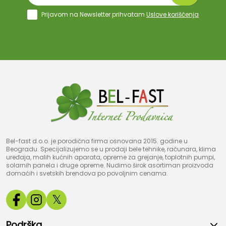
Prijavom na Newsletter prihvatam
Uslove korišćenja
Bel-fast d.o.o. je porodična firma osnovana 2015. godine u
Beogradu. Specijalizujemo se u prodaji bele tehnike, računara, klima
uređaja, malih kućnih aparata, opreme za grejanje, toplotnih pumpi,
solarnih panela i druge opreme. Nudimo širok asortiman proizvoda
domaćih i svetskih brendova po povoljnim cenama.
𝕏
Podrška