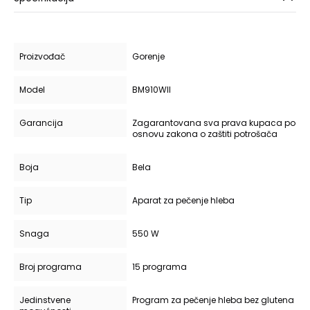
Proizvođač
Gorenje
Model
BM910WII
Garancija
Zagarantovana sva prava kupaca po
osnovu zakona o zaštiti potrošača
Boja
Bela
Tip
Aparat za pečenje hleba
Snaga
550 W
Broj programa
15 programa
Jedinstvene
Program za pečenje hleba bez glutena