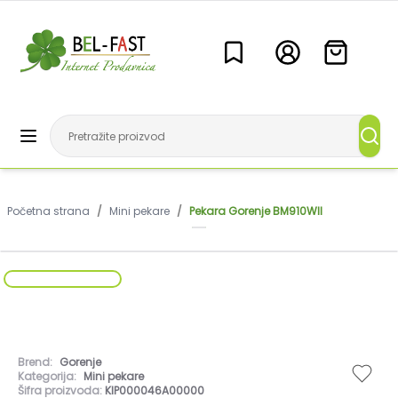
Početna strana
/
Mini pekare
/
Pekara Gorenje BM910WII
Brend:
Gorenje
Kategorija:
Mini pekare
Šifra proizvoda:
KIP000046A00000