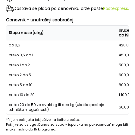
Dostava se plaća po cenovniku brze pošte
Postexpress.
Cenovnik - unutrašnji saobraćaj
Uručenje
Stopa mase (u kg)
do 19h
do 0,5
420,00
preko 0,5 do 1
450,00
preko 1 do 2
500,00
preko 2 do 5
600,00
preko 5 do 10
800,00
preko 10 do 20
1.100,00
preko 20 do 50 za svaki kg ili deo kg (ukoliko postoje
60,00
tehničke mogućnosti)
*Prijem pošiljaka isključivo na šalteru pošte.
Pošiljke za uslugu „Danas za sutra - isporuka na paketomatu“ mogu biti
maksimalno do 15 kilograma.