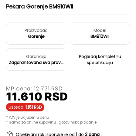
Pekara Gorenje BM910WII
Proizvođač
Model
Gorenje
BM910WII
Garancija
Pogledaj kompletnu
Zagarantovana sva prava
specifikaciju
kupaca po osnovu
zakona o zaštiti
potrošača
MP cena:
12.771
RSD
11.610
RSD
Ušteda:
1.161
RSD
* PDV je uključen u cenu
* Samo za online kupovinu i gotovinsko plaćanje
Očekivani rok isporuke je od
1
do
3 dana
.