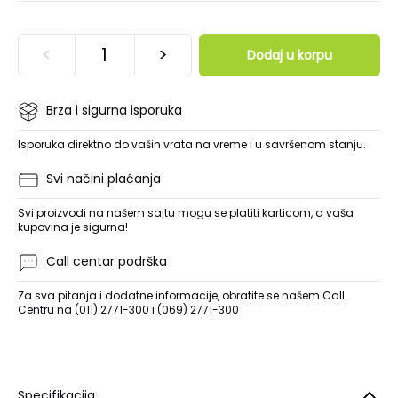
<
>
Dodaj u korpu
Brza i sigurna isporuka
Isporuka direktno do vaših vrata na vreme i u savršenom stanju.
Svi načini plaćanja
Svi proizvodi na našem sajtu mogu se platiti karticom, a vaša
kupovina je sigurna!
Call centar podrška
Za sva pitanja i dodatne informacije, obratite se našem Call
Centru na (011) 2771-300 i (069) 2771-300
Specifikacija