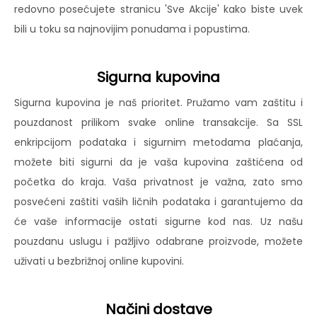
redovno posećujete stranicu 'Sve Akcije' kako biste uvek
bili u toku sa najnovijim ponudama i popustima.
Sigurna kupovina
Sigurna kupovina je naš prioritet. Pružamo vam zaštitu i
pouzdanost prilikom svake online transakcije. Sa SSL
enkripcijom podataka i sigurnim metodama plaćanja,
možete biti sigurni da je vaša kupovina zaštićena od
početka do kraja. Vaša privatnost je važna, zato smo
posvećeni zaštiti vaših ličnih podataka i garantujemo da
će vaše informacije ostati sigurne kod nas. Uz našu
pouzdanu uslugu i pažljivo odabrane proizvode, možete
uživati u bezbrižnoj online kupovini.
Načini dostave