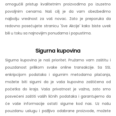
omogućili pristup kvalitetnim proizvodima po izuzetno
povoljnim cenama. Naš cilj je da vam obezbedimo
najbolju vrednost za vaš novac. Zato je preporuka da
redovno posećujete stranicu 'Sve Akcije' kako biste uvek
bili u toku sa najnovijim ponudama i popustima.
Sigurna kupovina
Sigurna kupovina je naš prioritet. Pružamo vam zaštitu i
pouzdanost prilikom svake online transakcije. Sa SSL
enkripcijom podataka i sigurnim metodama plaćanja,
možete biti sigurni da je vaša kupovina zaštićena od
početka do kraja. Vaša privatnost je važna, zato smo
posvećeni zaštiti vaših ličnih podataka i garantujemo da
će vaše informacije ostati sigurne kod nas. Uz našu
pouzdanu uslugu i pažljivo odabrane proizvode, možete