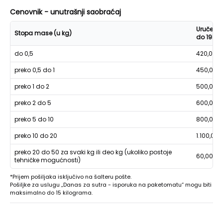
Cenovnik - unutrašnji saobraćaj
Uručenje
Stopa mase (u kg)
do 19h
do 0,5
420,00
preko 0,5 do 1
450,00
preko 1 do 2
500,00
preko 2 do 5
600,00
preko 5 do 10
800,00
preko 10 do 20
1.100,00
preko 20 do 50 za svaki kg ili deo kg (ukoliko postoje
60,00
tehničke mogućnosti)
*Prijem pošiljaka isključivo na šalteru pošte.
Pošiljke za uslugu „Danas za sutra - isporuka na paketomatu“ mogu biti
maksimalno do 15 kilograma.