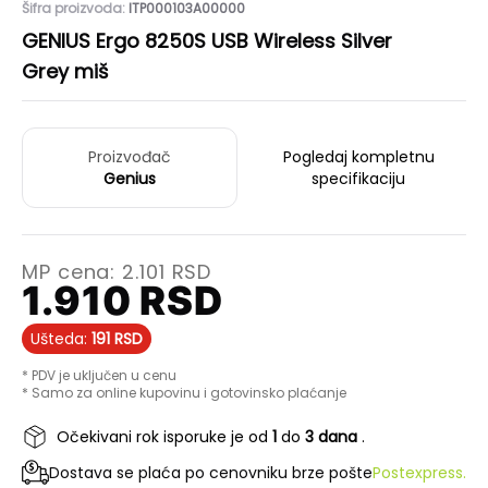
Šifra proizvoda:
ITP000103A00000
GENIUS Ergo 8250S USB Wireless Silver
Grey miš
Proizvođač
Pogledaj kompletnu
Genius
specifikaciju
MP cena:
2.101
RSD
1.910
RSD
Ušteda:
191
RSD
* PDV je uključen u cenu
* Samo za online kupovinu i gotovinsko plaćanje
Očekivani rok isporuke je od
1
do
3 dana
.
Dostava se plaća po cenovniku brze pošte
Postexpress.