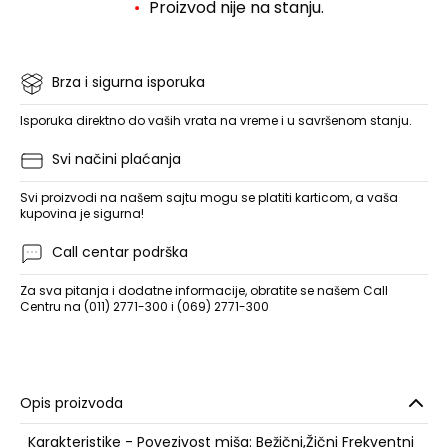
Proizvod nije na stanju.
Brza i sigurna isporuka
Isporuka direktno do vaših vrata na vreme i u savršenom stanju.
Svi načini plaćanja
Svi proizvodi na našem sajtu mogu se platiti karticom, a vaša
kupovina je sigurna!
Call centar podrška
Za sva pitanja i dodatne informacije, obratite se našem Call
Centru na (011) 2771-300 i (069) 2771-300
Opis proizvoda
Karakteristike - Povezivost miša: Bežični,Žični Frekventni