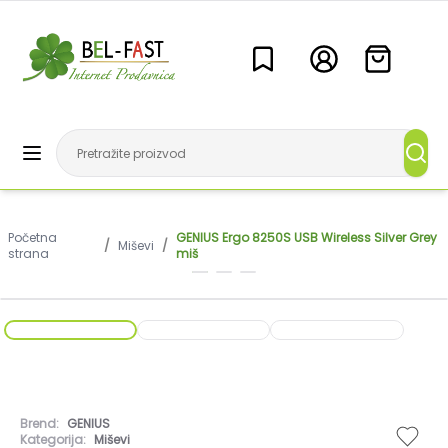
Početna
GENIUS Ergo 8250S USB Wireless Silver Grey
/
Miševi
/
strana
miš
Brend:
GENIUS
Kategorija:
Miševi