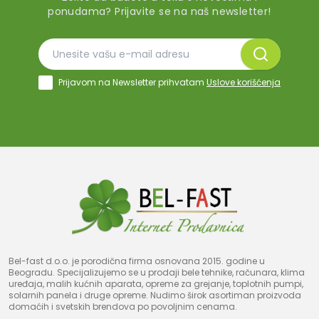
ponudama? Prijavite se na naš newsletter!
Prijavom na Newsletter prihvatam
Uslove korišćenja
Bel-fast d.o.o. je porodična firma osnovana 2015. godine u
Beogradu. Specijalizujemo se u prodaji bele tehnike, računara, klima
uređaja, malih kućnih aparata, opreme za grejanje, toplotnih pumpi,
solarnih panela i druge opreme. Nudimo širok asortiman proizvoda
domaćih i svetskih brendova po povoljnim cenama.