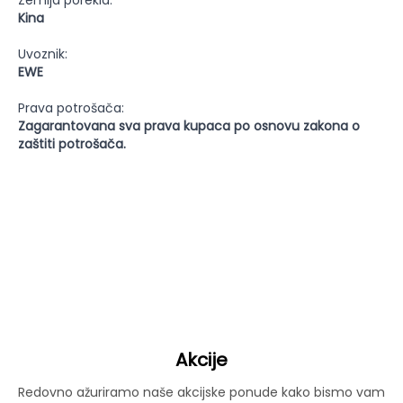
Zemlja porekla:
Kina
Uvoznik:
EWE
Prava potrošača:
Zagarantovana sva prava kupaca po osnovu zakona o
zaštiti potrošača.
Akcije
Redovno ažuriramo naše akcijske ponude kako bismo vam