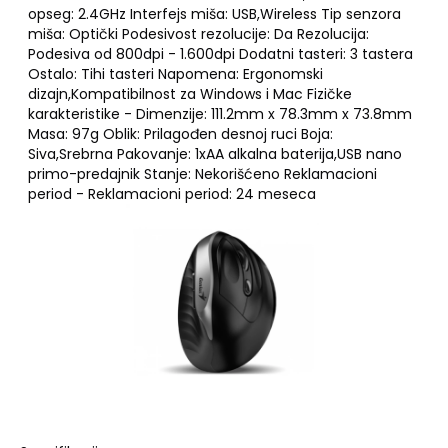
opseg: 2.4GHz Interfejs miša: USB,Wireless Tip senzora
miša: Optički Podesivost rezolucije: Da Rezolucija:
Podesiva od 800dpi - 1.600dpi Dodatni tasteri: 3 tastera
Ostalo: Tihi tasteri Napomena: Ergonomski
dizajn,Kompatibilnost za Windows i Mac Fizičke
karakteristike - Dimenzije: 111.2mm x 78.3mm x 73.8mm
Masa: 97g Oblik: Prilagođen desnoj ruci Boja:
Siva,Srebrna Pakovanje: 1xAA alkalna baterija,USB nano
primo-predajnik Stanje: Nekorišćeno Reklamacioni
period - Reklamacioni period: 24 meseca