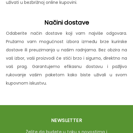
uživati u bezbrižnoj online kupovini.
Načini dostave
Odaberite način dostave koji vam najviše odgovara.
Pružamo vam mogućnost izbora između brze kurirske
dostave ili preuzimanja u našim radnjama. Bez obzira na
vaš izbor, vaši proizvodi će stići brzo i sigurno, direktno na
vaš prag. Garantujemo efikasnu dostavu i pažljivo
rukovanje vašim paketom kako biste uživali u svom
kupovnom iskustvu.
NEWSLETTER
Želite da budete u toku s novostima i