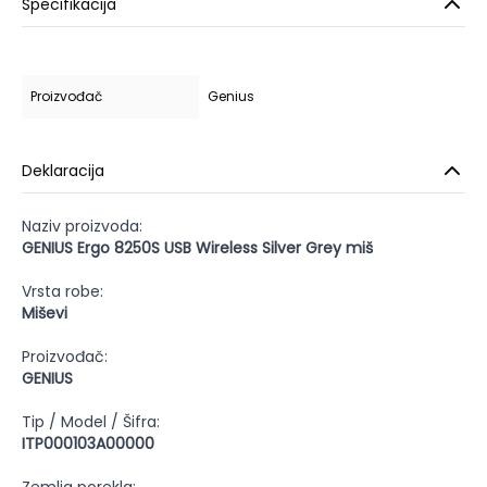
Specifikacija
Proizvođač
Genius
Deklaracija
Naziv proizvoda:
GENIUS Ergo 8250S USB Wireless Silver Grey miš
Vrsta robe:
Miševi
Proizvođač:
GENIUS
Tip / Model / Šifra:
ITP000103A00000