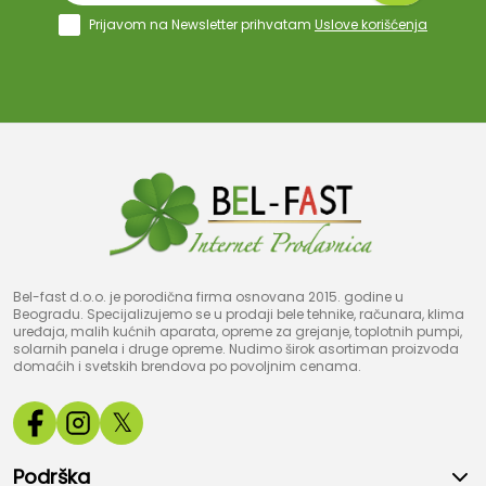
Prijavom na Newsletter prihvatam
Uslove korišćenja
Bel-fast d.o.o. je porodična firma osnovana 2015. godine u
Beogradu. Specijalizujemo se u prodaji bele tehnike, računara, klima
uređaja, malih kućnih aparata, opreme za grejanje, toplotnih pumpi,
solarnih panela i druge opreme. Nudimo širok asortiman proizvoda
domaćih i svetskih brendova po povoljnim cenama.
𝕏
Podrška