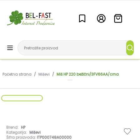
Početna strana
/
Miševi
/
Miš HP 220 bežični/3FV66AA/crna
Brend:
HP
Kategorija:
Miševi
Šifra proizvoda:
ITP000748A00000