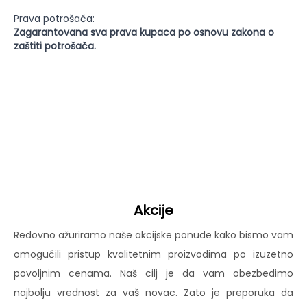
Prava potrošača:
Zagarantovana sva prava kupaca po osnovu zakona o
zaštiti potrošača.
Akcije
Redovno ažuriramo naše akcijske ponude kako bismo vam
omogućili pristup kvalitetnim proizvodima po izuzetno
povoljnim cenama. Naš cilj je da vam obezbedimo
najbolju vrednost za vaš novac. Zato je preporuka da