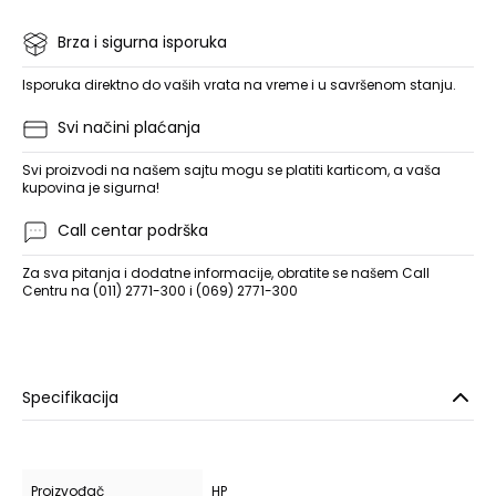
Brza i sigurna isporuka
Isporuka direktno do vaših vrata na vreme i u savršenom stanju.
Svi načini plaćanja
Svi proizvodi na našem sajtu mogu se platiti karticom, a vaša
kupovina je sigurna!
Call centar podrška
Za sva pitanja i dodatne informacije, obratite se našem Call
Centru na (011) 2771-300 i (069) 2771-300
Specifikacija
Proizvođač
HP