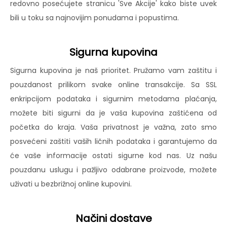
redovno posećujete stranicu 'Sve Akcije' kako biste uvek
bili u toku sa najnovijim ponudama i popustima.
Sigurna kupovina
Sigurna kupovina je naš prioritet. Pružamo vam zaštitu i
pouzdanost prilikom svake online transakcije. Sa SSL
enkripcijom podataka i sigurnim metodama plaćanja,
možete biti sigurni da je vaša kupovina zaštićena od
početka do kraja. Vaša privatnost je važna, zato smo
posvećeni zaštiti vaših ličnih podataka i garantujemo da
će vaše informacije ostati sigurne kod nas. Uz našu
pouzdanu uslugu i pažljivo odabrane proizvode, možete
uživati u bezbrižnoj online kupovini.
Načini dostave