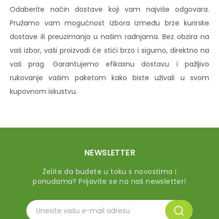
Odaberite način dostave koji vam najviše odgovara.
Pružamo vam mogućnost izbora između brze kurirske
dostave ili preuzimanja u našim radnjama. Bez obzira na
vaš izbor, vaši proizvodi će stići brzo i sigurno, direktno na
vaš prag. Garantujemo efikasnu dostavu i pažljivo
rukovanje vašim paketom kako biste uživali u svom
kupovnom iskustvu.
NEWSLETTER
Želite da budete u toku s novostima i
ponudama? Prijavite se na naš newsletter!