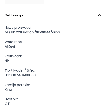
Deklaracija
Naziv proizvoda:
Miš HP 220 bežični/3FV66AA/crna
Vrsta robe:
Miševi
Proizvođač:
HP
Tip / Model / Šifra:
ITP000748A00000
Zemlja porekla:
Kina
Uvoznik:
CT