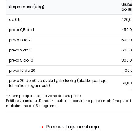
Uručenje
Stopa mase (u kg)
do 19h
do 0,5
420,00
preko 0,5 do 1
450,00
preko 1 do 2
500,00
preko 2 do 5
600,00
preko 5 do 10
800,00
preko 10 do 20
1.100,00
preko 20 do 50 za svaki kg ili deo kg (ukoliko postoje
60,00
tehničke mogućnosti)
*Prijem pošiljaka isključivo na šalteru pošte.
Pošiljke za uslugu „Danas za sutra - isporuka na paketomatu“ mogu biti
maksimalno do 15 kilograma.
Proizvod nije na stanju.