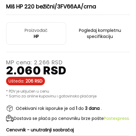
Miš HP 220 bežični/3FV66AA/crna
Proizvođač
Pogledaj kompletnu
HP
specifikaciju
MP cena:
2.266
RSD
2.060
RSD
Ušteda:
206
RSD
* PDV je uključen u cenu
* Samo za online kupovinu i gotovinsko plaćanje
Očekivani rok isporuke je od
1
do
3 dana
.
Dostava se plaća po cenovniku brze pošte
Postexpress.
Cenovnik - unutrašnji saobraćaj