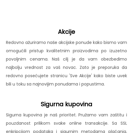
Akcije
Redovno ažuriramo naše akcijske ponude kako bismo vam
omogućili pristup kvalitetnim proizvodima po izuzetno
povoljnim cenama. Naš cilj je da vam obezbedimo
najbolju vrednost za vaš novac. Zato je preporuka da
redovno posećujete stranicu 'Sve Akcije' kako biste uvek
bili u toku sa najnovijim ponudama i popustima.
Sigurna kupovina
Sigurna kupovina je naš prioritet. Pružamo vam zaštitu i
pouzdanost prilikom svake online transakcije. Sa SSL
enkripcijom podataka i sigurnim metodama plaćanja,