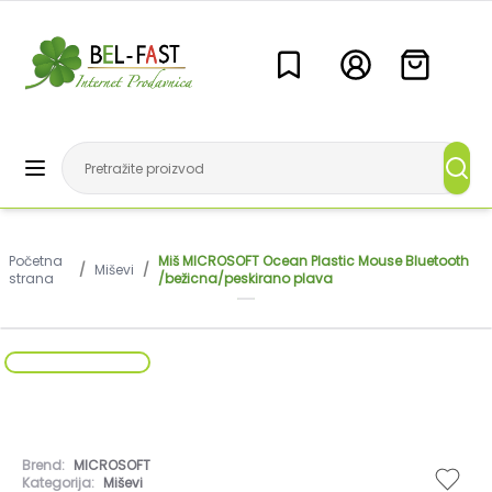
Početna
Miš MICROSOFT Ocean Plastic Mouse Bluetooth
/
Miševi
/
strana
/bežicna/peskirano plava
Brend:
MICROSOFT
Kategorija:
Miševi