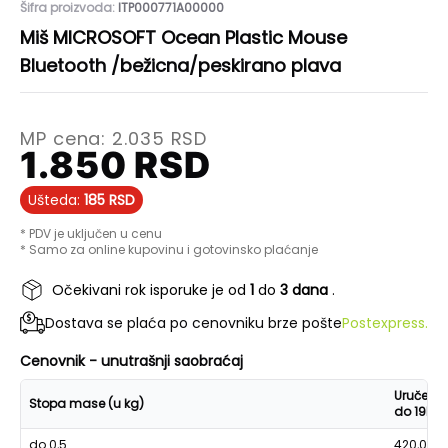
Šifra proizvoda:
ITP000771A00000
Miš MICROSOFT Ocean Plastic Mouse
Bluetooth /bežicna/peskirano plava
MP cena:
2.035
RSD
1.850
RSD
Ušteda:
185
RSD
* PDV je uključen u cenu
* Samo za online kupovinu i gotovinsko plaćanje
Očekivani rok isporuke je od
1
do
3 dana
.
Dostava se plaća po cenovniku brze pošte
Postexpress.
Cenovnik - unutrašnji saobraćaj
Uručenje
Stopa mase (u kg)
do 19h
do 0,5
420,00