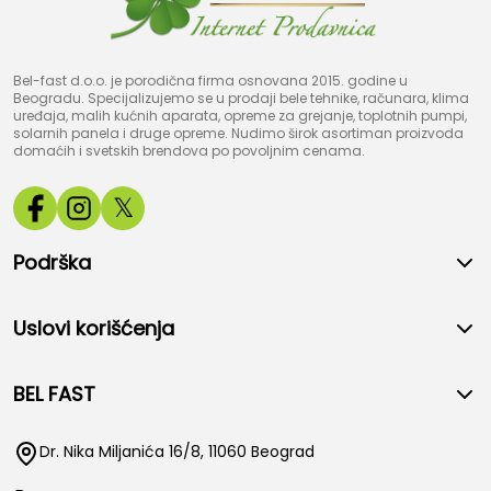
Bel-fast d.o.o. je porodična firma osnovana 2015. godine u
Beogradu. Specijalizujemo se u prodaji bele tehnike, računara, klima
uređaja, malih kućnih aparata, opreme za grejanje, toplotnih pumpi,
solarnih panela i druge opreme. Nudimo širok asortiman proizvoda
domaćih i svetskih brendova po povoljnim cenama.
𝕏
Podrška
Uslovi korišćenja
BEL FAST
Dr. Nika Miljanića 16/8, 11060 Beograd