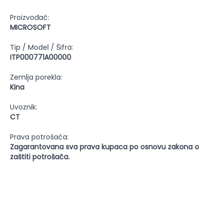
Proizvođač:
MICROSOFT
Tip / Model / Šifra:
ITP000771A00000
Zemlja porekla:
Kina
Uvoznik:
CT
Prava potrošača:
Zagarantovana sva prava kupaca po osnovu zakona o
zaštiti potrošača.