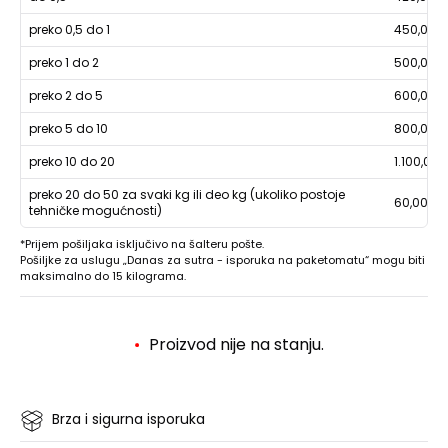
preko 0,5 do 1
450,00
preko 1 do 2
500,00
preko 2 do 5
600,00
preko 5 do 10
800,00
preko 10 do 20
1.100,00
preko 20 do 50 za svaki kg ili deo kg (ukoliko postoje
60,00
tehničke mogućnosti)
*Prijem pošiljaka isključivo na šalteru pošte.
Pošiljke za uslugu „Danas za sutra - isporuka na paketomatu“ mogu biti
maksimalno do 15 kilograma.
Proizvod nije na stanju.
Brza i sigurna isporuka