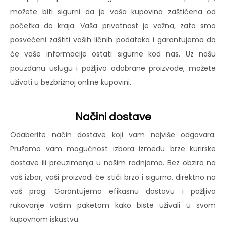
možete biti sigurni da je vaša kupovina zaštićena od
početka do kraja. Vaša privatnost je važna, zato smo
posvećeni zaštiti vaših ličnih podataka i garantujemo da
će vaše informacije ostati sigurne kod nas. Uz našu
pouzdanu uslugu i pažljivo odabrane proizvode, možete
uživati u bezbrižnoj online kupovini.
Načini dostave
Odaberite način dostave koji vam najviše odgovara.
Pružamo vam mogućnost izbora između brze kurirske
dostave ili preuzimanja u našim radnjama. Bez obzira na
vaš izbor, vaši proizvodi će stići brzo i sigurno, direktno na
vaš prag. Garantujemo efikasnu dostavu i pažljivo
rukovanje vašim paketom kako biste uživali u svom
kupovnom iskustvu.