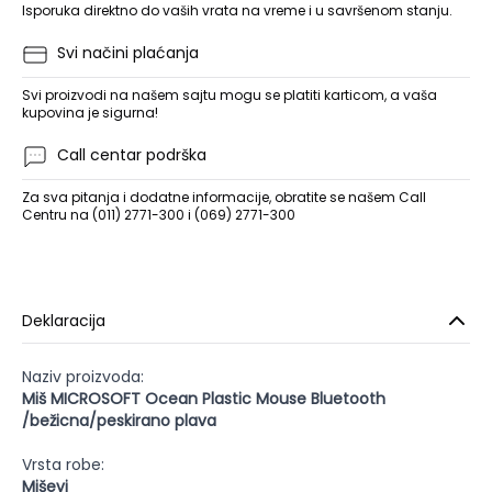
Isporuka direktno do vaših vrata na vreme i u savršenom stanju.
Svi načini plaćanja
Svi proizvodi na našem sajtu mogu se platiti karticom, a vaša
kupovina je sigurna!
Call centar podrška
Za sva pitanja i dodatne informacije, obratite se našem Call
Centru na (011) 2771-300 i (069) 2771-300
Deklaracija
Naziv proizvoda:
Miš MICROSOFT Ocean Plastic Mouse Bluetooth
/bežicna/peskirano plava
Vrsta robe:
Miševi