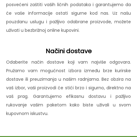
posvećeni zaštiti vaših ličnih podataka i garantujemo da
će vaše informacije ostati sigurne kod nas. Uz našu
pouzdanu uslugu i pažljivo odabrane proizvode, možete
uživati u bezbrižnoj online kupovini.
Načini dostave
Odaberite način dostave koji vam najviše odgovara.
Pružamo vam mogućnost izbora između brze kurirske
dostave ili preuzimanja u našim radnjama. Bez obzira na
vaš izbor, vaši proizvodi će stići brzo i sigurno, direktno na
vaš prag. Garantujemo efikasnu dostavu i pažljivo
rukovanje vašim paketom kako biste uživali u svom
kupovnom iskustvu.