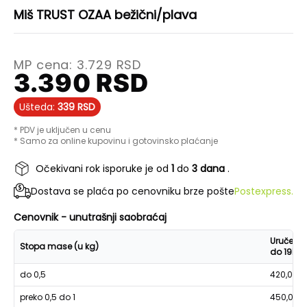
Miš TRUST OZAA bežični/plava
MP cena:
3.729
RSD
3.390
RSD
Ušteda:
339
RSD
* PDV je uključen u cenu
* Samo za online kupovinu i gotovinsko plaćanje
Očekivani rok isporuke je od
1
do
3 dana
.
Dostava se plaća po cenovniku brze pošte
Postexpress.
Cenovnik - unutrašnji saobraćaj
Uručenje
Stopa mase (u kg)
do 19h
do 0,5
420,00
preko 0,5 do 1
450,00