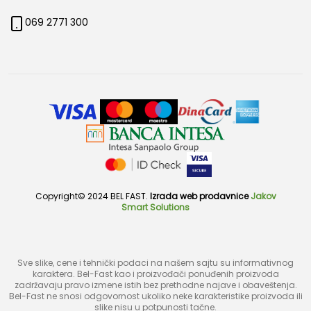
069 2771 300
Copyright© 2024 BEL FAST.
Izrada web prodavnice
Jakov
Smart Solutions
Sve slike, cene i tehnički podaci na našem sajtu su informativnog
karaktera. Bel-Fast kao i proizvođači ponuđenih proizvoda
zadržavaju pravo izmene istih bez prethodne najave i obaveštenja.
Bel-Fast ne snosi odgovornost ukoliko neke karakteristike proizvoda ili
slike nisu u potpunosti tačne.