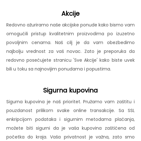
Akcije
Redovno ažuriramo naše akcijske ponude kako bismo vam
omogućili pristup kvalitetnim proizvodima po izuzetno
povoljnim cenama. Naš cilj je da vam obezbedimo
najbolju vrednost za vaš novac. Zato je preporuka da
redovno posećujete stranicu 'Sve Akcije' kako biste uvek
bili u toku sa najnovijim ponudama i popustima.
Sigurna kupovina
Sigurna kupovina je naš prioritet. Pružamo vam zaštitu i
pouzdanost prilikom svake online transakcije. Sa SSL
enkripcijom podataka i sigurnim metodama plaćanja,
možete biti sigurni da je vaša kupovina zaštićena od
početka do kraja. Vaša privatnost je važna, zato smo