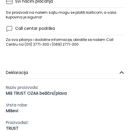
Svi načini plaćanja
Svi proizvodi na našem sajtu mogu se platiti karticom, a vaša
kupovina je sigurna!
Call centar podrška
Za sva pitanja i dodatne informacije, obratite se našem Call
Centru na (011) 2771-300 i (069) 2771-300
Deklaracija
Naziv proizvoda:
Miš TRUST OZAA bežični/plava
Vrsta robe:
Miševi
Proizvođač:
TRUST