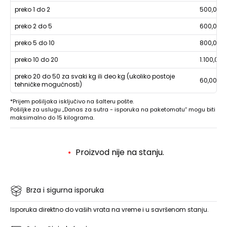
preko 1 do 2
500,00
preko 2 do 5
600,00
preko 5 do 10
800,00
preko 10 do 20
1.100,00
preko 20 do 50 za svaki kg ili deo kg (ukoliko postoje
60,00
tehničke mogućnosti)
*Prijem pošiljaka isključivo na šalteru pošte.
Pošiljke za uslugu „Danas za sutra - isporuka na paketomatu“ mogu biti
maksimalno do 15 kilograma.
Proizvod nije na stanju.
Brza i sigurna isporuka
Isporuka direktno do vaših vrata na vreme i u savršenom stanju.