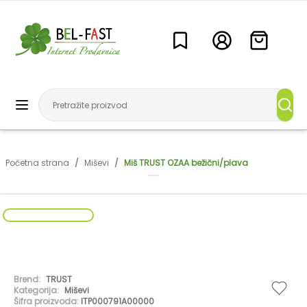
Početna strana
/
Miševi
/
Miš TRUST OZAA bežični/plava
Brend:
TRUST
Kategorija:
Miševi
Šifra proizvoda:
ITP000791A00000