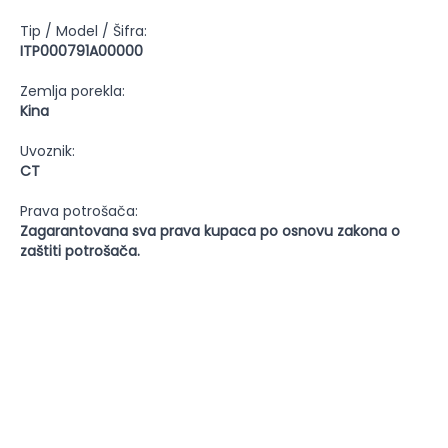
Tip / Model / Šifra:
ITP000791A00000
Zemlja porekla:
Kina
Uvoznik:
CT
Prava potrošača:
Zagarantovana sva prava kupaca po osnovu zakona o
zaštiti potrošača.