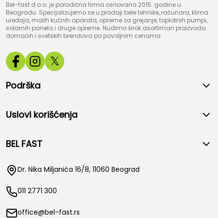
Bel-fast d.o.o. je porodična firma osnovana 2015. godine u
Beogradu. Specijalizujemo se u prodaji bele tehnike, računara, klima
uređaja, malih kućnih aparata, opreme za grejanje, toplotnih pumpi,
solarnih panela i druge opreme. Nudimo širok asortiman proizvoda
domaćih i svetskih brendova po povoljnim cenama.
𝕏
Podrška
Uslovi korišćenja
BEL FAST
Dr. Nika Miljanića 16/8, 11060 Beograd
011 2771 300
office@bel-fast.rs