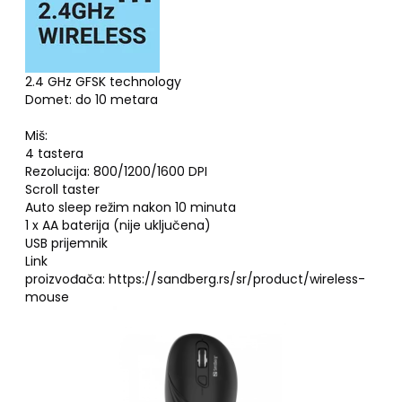
2.4 GHz GFSK technology
Domet: do 10 metara
Miš:
4 tastera
Rezolucija: 800/1200/1600 DPI
Scroll taster
Auto sleep režim nakon 10 minuta
1 x AA baterija (nije uključena)
USB prijemnik
Link
proizvođača:
https://sandberg.rs/sr/product/wireless-
mouse