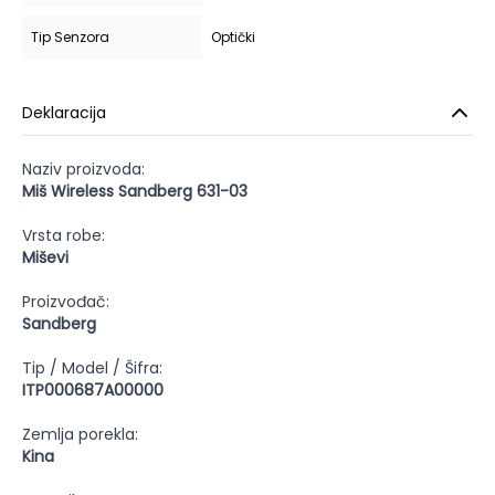
Tip Senzora
Optički
Deklaracija
Naziv proizvoda:
Miš Wireless Sandberg 631-03
Vrsta robe:
Miševi
Proizvođač:
Sandberg
Tip / Model / Šifra:
ITP000687A00000
Zemlja porekla:
Kina