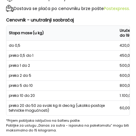
Dostava se plaća po cenovniku brze pošte
Postexpress.
Cenovnik - unutrašnji saobraćaj
Uručenje
Stopa mase (u kg)
do 19h
do 0,5
420,00
preko 0,5 do 1
450,00
preko 1 do 2
500,00
preko 2 do 5
600,00
preko 5 do 10
800,00
preko 10 do 20
1.100,00
preko 20 do 50 za svaki kg ili deo kg (ukoliko postoje
60,00
tehničke mogućnosti)
*Prijem pošiljaka isključivo na šalteru pošte.
Pošiljke za uslugu „Danas za sutra - isporuka na paketomatu“ mogu biti
maksimalno do 15 kilograma.