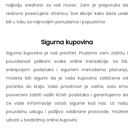
najbolju vrednost za vaš novac. Zato je preporuka da
redovno posećujete stranicu 'Sve Akcije' kako biste uvek
bili u toku sa najnovijim ponudama i popustima.
Sigurna kupovina
Sigurna kupovina je naš prioritet. Pružamo vam zaštitu i
pouzdanost prilikom svake online transakcije. Sa SSL
enkripcijom podataka i sigurnim metodama plaćanja,
možete biti sigurni da je vaša kupovina zaštićena od
početka do kraja. Vaša privatnost je važna, zato smo
posvećeni zaštiti vaših ličnih podataka i garantujemo da
će vaše informacije ostati sigurne kod nas. Uz našu
pouzdanu uslugu i pažljivo odabrane proizvode, možete
uživati u bezbrižnoj online kupovini.