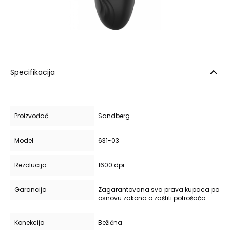
Specifikacija
Proizvođač
Sandberg
Model
631-03
Rezolucija
1600 dpi
Garancija
Zagarantovana sva prava kupaca po
osnovu zakona o zaštiti potrošača
Konekcija
Bežična