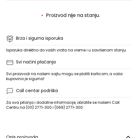
Proizvod nije na stanju.
Brza i sigurna isporuka
Isporuka direktno do vaših vrata na vreme i u savršenom stanju.
Svi načini plaćanja
Svi proizvodi na našem sajtu mogu se platiti karticom, a vaša
kupovina je sigurna!
Call centar podrška
Za sva pitanja i dodatne informacije, obratite se našem Call
Centru na (011) 2771-300 i (069) 2771-300
Opis proizvoda