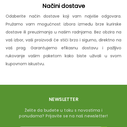
Načini dostave
Odaberite način dostave koji vam najviše odgovara.
Pružamo vam mogućnost izbora između brze kurirske
dostave ili preuzimanja u našim radnjama. Bez obzira na
vaš izbor, vaši proizvodi će stići brzo i sigurno, direktno na
vaš prag. Garantujemo efikasnu dostavu i pažljivo
rukovanje vašim paketom kako biste uživali u svom
kupovnom iskustvu.
NEWSLETTER
Želite da budete u toku s novostima i
ponudama? Prijavite se na naš newsletter!