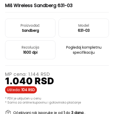
Miš Wireless Sandberg 631-03
Proizvođač
Model
Sandberg
631-03
Rezolucija
Pogledaj kompletnu
1600 dpi
specifikaciju
MP cena:
1.144
RSD
1.040
RSD
Ušteda:
104
RSD
* PDV je uključen u cenu
* Samo za online kupovinu i gotovinsko plaćanje
Očekivani rok isporuke je od
1
do
3 dana
.