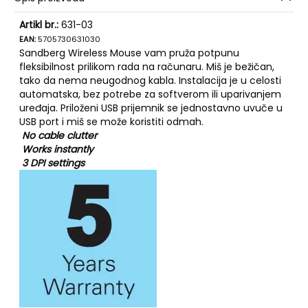
Artikl br.:
631-03
EAN:
5705730631030
Sandberg Wireless Mouse vam pruža potpunu
fleksibilnost prilikom rada na računaru. Miš je bežičan,
tako da nema neugodnog kabla. Instalacija je u celosti
automatska, bez potrebe za softverom ili uparivanjem
uređaja. Priloženi USB prijemnik se jednostavno uvuče u
USB port i miš se može koristiti odmah.
No cable clutter
Works instantly
3 DPI settings