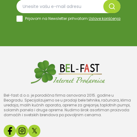
Prijavom na Newsletter prihvatam
Uslove korišćenja
Bel-fast d.o.o. je porodična firma osnovana 2015. godine u
Beogradu. Specijalizujemo se u prodaji bele tehnike, računara, klima
uređaja, malih kućnih aparata, opreme za grejanje, toplotnih pumpi,
solarnih panela i druge opreme. Nudimo širok asortiman proizvoda
domaćih i svetskih brendova po povoljnim cenama.
𝕏