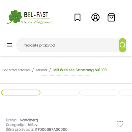
Početna strana
/
Miševi
/
Miš Wireless Sandberg 631-03
Brend:
Sandberg
Kategorija:
Miševi
Šifra proizvoda:
ITP000687A00000