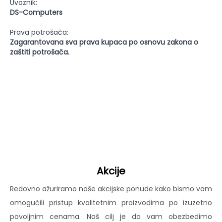
Uvoznik:
DS-Computers
Prava potrošača:
Zagarantovana sva prava kupaca po osnovu zakona o
zaštiti potrošača.
Akcije
Redovno ažuriramo naše akcijske ponude kako bismo vam
omogućili pristup kvalitetnim proizvodima po izuzetno
povoljnim cenama. Naš cilj je da vam obezbedimo