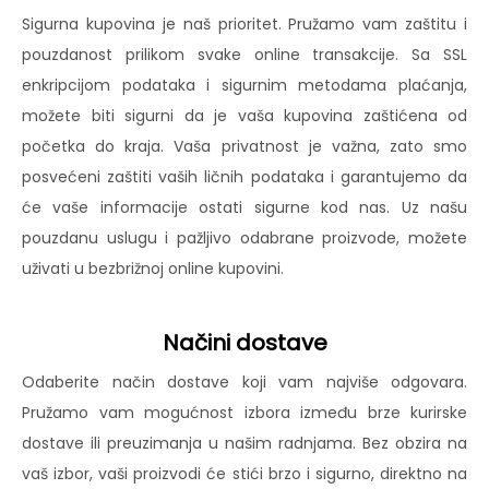
Sigurna kupovina je naš prioritet. Pružamo vam zaštitu i
pouzdanost prilikom svake online transakcije. Sa SSL
enkripcijom podataka i sigurnim metodama plaćanja,
možete biti sigurni da je vaša kupovina zaštićena od
početka do kraja. Vaša privatnost je važna, zato smo
posvećeni zaštiti vaših ličnih podataka i garantujemo da
će vaše informacije ostati sigurne kod nas. Uz našu
pouzdanu uslugu i pažljivo odabrane proizvode, možete
uživati u bezbrižnoj online kupovini.
Načini dostave
Odaberite način dostave koji vam najviše odgovara.
Pružamo vam mogućnost izbora između brze kurirske
dostave ili preuzimanja u našim radnjama. Bez obzira na
vaš izbor, vaši proizvodi će stići brzo i sigurno, direktno na