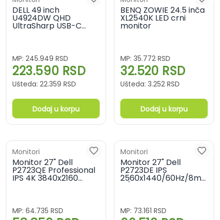
DELL 49 inch
BENQ ZOWIE 24.5 inča
U4924DW QHD
XL2540K LED crni
UltraSharp USB-C
monitor
zakrivljeni IPS monitor
MP:
245.949
RSD
MP:
35.772
RSD
223.590
RSD
32.520
RSD
Ušteda:
22.359
RSD
Ušteda:
3.252
RSD
Dodaj u korpu
Dodaj u korpu
Monitori
Monitori
Monitor 27" Dell
Monitor 27" Dell
P2723QE Professional
P2723DE IPS
IPS 4K 3840x2160
2560x1440/60Hz/8ms/HD
HDMI DP USB-C Pivot
C/pivot
MP:
64.735
RSD
MP:
73.161
RSD