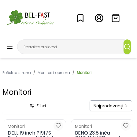
Početna strana
/
Monitori i oprema
/
Monitori
Monitori
Najprodavaniji
Filteri
Monitori
Monitori
DELL 19 inch P1917S
BENQ 23.8 inča