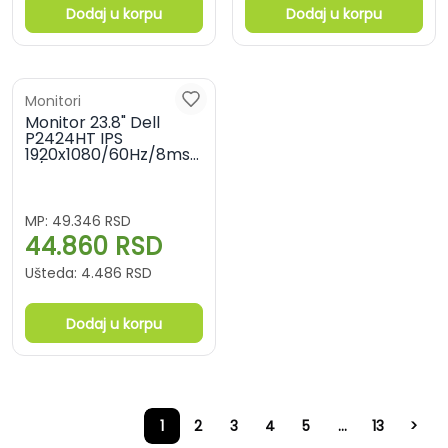
Dodaj u korpu
Dodaj u korpu
Monitori
Monitor 23.8" Dell
P2424HT IPS
1920x1080/60Hz/8ms/HDMI/DP/USB-
A/USB-C
MP:
49.346
RSD
44.860
RSD
Ušteda:
4.486
RSD
Dodaj u korpu
1
2
3
4
5
...
13
>