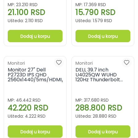
MP:
23.210
RSD
MP:
17.369
RSD
21.100
RSD
15.790
RSD
Ušteda:
2.110
RSD
Ušteda:
1.579
RSD
Dodaj u korpu
Dodaj u korpu
Monitori
Monitori
Monitor 27" Dell
DELL 39.7 inch
P2723D IPS QHD
U4025QW WUHD
2560x1440/5ms/HDMI/DisplayPort/USB
120Hz Thunderbolt
UltraSharp zakrivljeni
IPS monitor
MP:
46.442
RSD
MP:
317.680
RSD
42.220
RSD
288.800
RSD
Ušteda:
4.222
RSD
Ušteda:
28.880
RSD
Dodaj u korpu
Dodaj u korpu