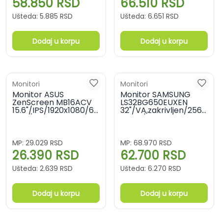
58.850
RSD
66.510
RSD
Ušteda:
5.885
RSD
Ušteda:
6.651
RSD
Dodaj u korpu
Dodaj u korpu
Monitori
Monitori
Monitor ASUS
Monitor SAMSUNG
ZenScreen MB16ACV
LS32BG650EUXEN
15.6"/IPS/1920x1080/60Hz/5ms
32"/VA,zakrivljen/2560x
GtG/USB
MPRT/HDMIx2,DP,USB,LAN
C/prenosni/crna
MP:
29.029
RSD
MP:
68.970
RSD
26.390
RSD
62.700
RSD
Ušteda:
2.639
RSD
Ušteda:
6.270
RSD
Dodaj u korpu
Dodaj u korpu