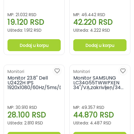
MP:
21.032
RSD
MP:
46.442
RSD
19.120
RSD
42.220
RSD
Ušteda:
1.912
RSD
Ušteda:
4.222
RSD
Dodaj u korpu
Dodaj u korpu
Monitori
Monitori
Monitor 23.8" Dell
Monitor SAMSUNG
U2422H IPS
LC34G55TWWPXEN
1920x1080/60Hz/5ms/DP/HDMI/5xUSB
34"/VA,zakrivljen/3440x
MPRT/DP,HDMI/Freesync
MP:
30.910
RSD
MP:
49.357
RSD
28.100
RSD
44.870
RSD
Ušteda:
2.810
RSD
Ušteda:
4.487
RSD