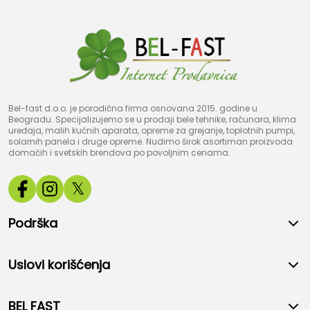
Bel-fast d.o.o. je porodična firma osnovana 2015. godine u
Beogradu. Specijalizujemo se u prodaji bele tehnike, računara, klima
uređaja, malih kućnih aparata, opreme za grejanje, toplotnih pumpi,
solarnih panela i druge opreme. Nudimo širok asortiman proizvoda
domaćih i svetskih brendova po povoljnim cenama.
𝕏
Podrška
Uslovi korišćenja
BEL FAST