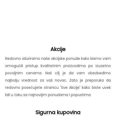
Akcije
Redovno ažuriramo naše akcijske ponude kako bismo vam
omogućili pristup kvalitetnim proizvodima po izuzetno
povoljnim cenama. Naš cilj je da vam obezbedimo
najbolju vrednost za vaš novac. Zato je preporuka da
redovno posećujete stranicu 'Sve Akcije' kako biste uvek
bili u toku sa najnovijim ponudama i popustima.
Sigurna kupovina