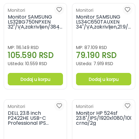
Monitori
Monitori
Monitor SAMSUNG
Monitor SAMSUNG
LS32BG750NPXEN
LS34C650TAUXEN
32"/VA,zakrivljen/3840x2160/165Hz/1ms
34"/VA,zakrivljen,21:9/3
GtG/HDMIx2,DP,USB/freesync/crna
GtG/HDMIx2,DP,Thunderb
MP:
116.149
RSD
MP:
87.109
RSD
105.590
RSD
79.190
RSD
Ušteda:
10.559
RSD
Ušteda:
7.919
RSD
Dodaj u korpu
Dodaj u korpu
Monitori
Monitori
DELL 23.8 inch
Monitor HP 524sf
P2422HE USB-C
23.8"/IPS/1920x1080/100
Professional IPS
crna/2g
monitor