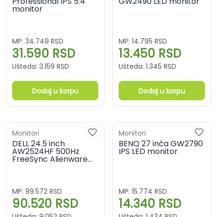
Professional IPS 5:4
GW2490 LED monitor
monitor
MP:
34.749
RSD
MP:
14.795
RSD
31.590
RSD
13.450
RSD
Ušteda:
3.159
RSD
Ušteda:
1.345
RSD
Dodaj u korpu
Dodaj u korpu
Monitori
Monitori
DELL 24.5 inch
BENQ 27 inča GW2790
AW2524HF 500Hz
IPS LED monitor
FreeSync Alienware
Gaming monitor
MP:
99.572
RSD
MP:
15.774
RSD
90.520
RSD
14.340
RSD
Ušteda:
9.052
RSD
Ušteda:
1.434
RSD