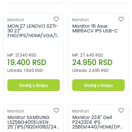
Monitori
Monitori
MON 27 LENOVO S27i-
Monitor 16 Asus
30 27"
MB16ACV IPS USB-C
FHD/IPS/HDMI/VGA/100Hz/3Y,
63DFKAT4EU
MP:
21.340
RSD
MP:
27.445
RSD
19.400
RSD
24.950
RSD
Ušteda:
1.940
RSD
Ušteda:
2.495
RSD
Dodaj u korpu
Dodaj u korpu
Monitori
Monitori
Monitor SAMSUNG
Monitor 23.8" Dell
LS25BG400EUXEN
P2423DE IPS
25"/IPS/1920x1080/240Hz/1ms
2560x1440/HDMI/DP/USB
GtG/HDMIx2,DP/Gsync,freesync/pivot/crna
A/USB-C