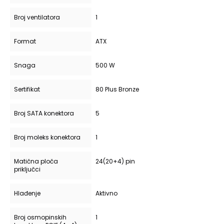
Broj ventilatora
1
Format
ATX
Snaga
500 W
Sertifikat
80 Plus Bronze
Broj SATA konektora
5
Broj moleks konektora
1
Matična ploča
24(20+4) pin
priključci
Hlađenje
Aktivno
Broj osmopinskih
1