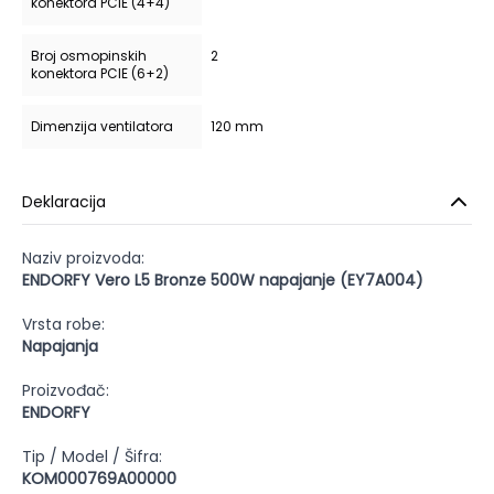
konektora PCIE (4+4)
Broj osmopinskih
2
konektora PCIE (6+2)
Dimenzija ventilatora
120 mm
Deklaracija
Naziv proizvoda:
ENDORFY Vero L5 Bronze 500W napajanje (EY7A004)
Vrsta robe:
Napajanja
Proizvođač:
ENDORFY
Tip / Model / Šifra:
KOM000769A00000