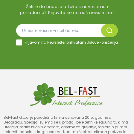
Želite da budete u toku s novostima i
ponudama? Prijavite se na naš newsletter!
Prijavom na Newsletter prihvatam
Uslove korišćenja
Bel-fast d.o.o. je porodična firma osnovana 2015. godine u
Beogradu. Specijalizujemo se u prodaji bele tehnike, računara, klima
uređaja, malih kućnih aparata, opreme za grejanje, toplotnih pumpi,
solarnih panela i druge opreme. Nudimo širok asortiman proizvoda