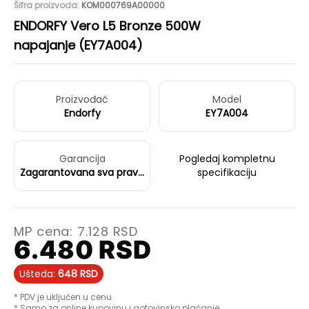
Šifra proizvoda:
KOM000769A00000
ENDORFY Vero L5 Bronze 500W
napajanje (EY7A004)
Proizvođač
Model
Endorfy
EY7A004
Garancija
Pogledaj kompletnu
Zagarantovana sva prava
specifikaciju
kupaca po osnovu
zakona o zaštiti
potrošača
MP cena:
7.128
RSD
6.480
RSD
Ušteda:
648
RSD
* PDV je uključen u cenu
* Samo za online kupovinu i gotovinsko plaćanje