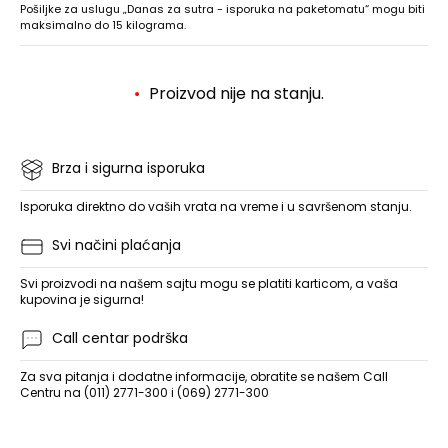
Pošiljke za uslugu „Danas za sutra - isporuka na paketomatu“ mogu biti
maksimalno do 15 kilograma.
Proizvod nije na stanju.
Brza i sigurna isporuka
Isporuka direktno do vaših vrata na vreme i u savršenom stanju.
Svi načini plaćanja
Svi proizvodi na našem sajtu mogu se platiti karticom, a vaša
kupovina je sigurna!
Call centar podrška
Za sva pitanja i dodatne informacije, obratite se našem Call
Centru na (011) 2771-300 i (069) 2771-300