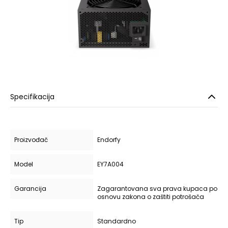
Specifikacija
Proizvođač
Endorfy
Model
EY7A004
Garancija
Zagarantovana sva prava kupaca po
osnovu zakona o zaštiti potrošača
Tip
Standardno