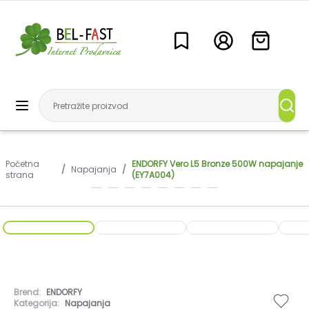
Početna
ENDORFY Vero L5 Bronze 500W napajanje
/
Napajanja
/
strana
(EY7A004)
Brend:
ENDORFY
Kategorija:
Napajanja