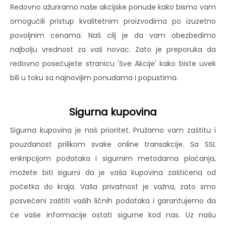
Redovno ažuriramo naše akcijske ponude kako bismo vam
omogućili pristup kvalitetnim proizvodima po izuzetno
povoljnim cenama. Naš cilj je da vam obezbedimo
najbolju vrednost za vaš novac. Zato je preporuka da
redovno posećujete stranicu 'Sve Akcije' kako biste uvek
bili u toku sa najnovijim ponudama i popustima.
Sigurna kupovina
Sigurna kupovina je naš prioritet. Pružamo vam zaštitu i
pouzdanost prilikom svake online transakcije. Sa SSL
enkripcijom podataka i sigurnim metodama plaćanja,
možete biti sigurni da je vaša kupovina zaštićena od
početka do kraja. Vaša privatnost je važna, zato smo
posvećeni zaštiti vaših ličnih podataka i garantujemo da
će vaše informacije ostati sigurne kod nas. Uz našu