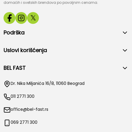
domaćih i svetskih brendova po povoljnim cenama.
𝕏
Podrška
Uslovi korišćenja
BEL FAST
Dr. Nika Miljanića 16/8, 11060 Beograd
011 2771 300
office@bel-fast.rs
069 2771 300