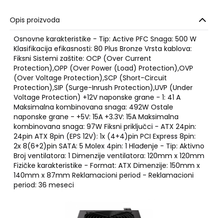
Opis proizvoda
Osnovne karakteristike - Tip: Active PFC Snaga: 500 W
Klasifikacija efikasnosti: 80 Plus Bronze Vrsta kablova:
Fiksni Sistemi zaštite: OCP (Over Current
Protection),OPP (Over Power (Load) Protection),OVP
(Over Voltage Protection),SCP (Short-Circuit
Protection),SIP (Surge-Inrush Protection),UVP (Under
Voltage Protection) +12V naponske grane - 1: 41 A
Maksimalna kombinovana snaga: 492W Ostale
naponske grane - +5V: 15A +3.3V: 15A Maksimalna
kombinovana snaga: 97W Fiksni priključci - ATX 24pin:
24pin ATX 8pin (EPS 12V): 1x (4+4)pin PCI Express 8pin:
2x 8(6+2)pin SATA: 5 Molex 4pin: 1 Hlađenje - Tip: Aktivno
Broj ventilatora: 1 Dimenzije ventilatora: 120mm x 120mm
Fizičke karakteristike - Format: ATX Dimenzije: 150mm x
140mm x 87mm Reklamacioni period - Reklamacioni
period: 36 meseci