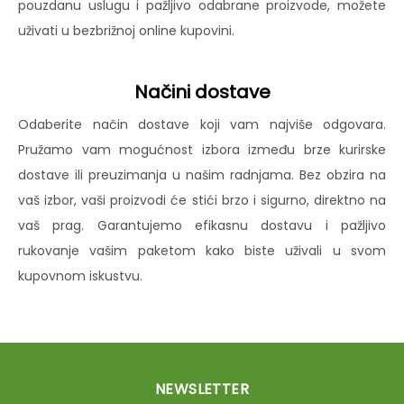
pouzdanu uslugu i pažljivo odabrane proizvode, možete
uživati u bezbrižnoj online kupovini.
Načini dostave
Odaberite način dostave koji vam najviše odgovara.
Pružamo vam mogućnost izbora između brze kurirske
dostave ili preuzimanja u našim radnjama. Bez obzira na
vaš izbor, vaši proizvodi će stići brzo i sigurno, direktno na
vaš prag. Garantujemo efikasnu dostavu i pažljivo
rukovanje vašim paketom kako biste uživali u svom
kupovnom iskustvu.
NEWSLETTER