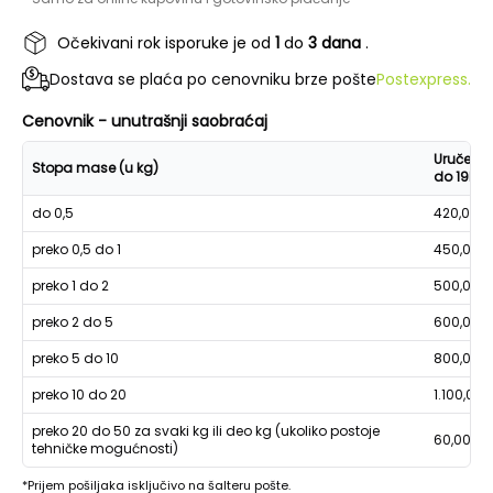
Očekivani rok isporuke je od
1
do
3 dana
.
Dostava se plaća po cenovniku brze pošte
Postexpress.
Cenovnik - unutrašnji saobraćaj
Uručenje
Stopa mase (u kg)
do 19h
do 0,5
420,00
preko 0,5 do 1
450,00
preko 1 do 2
500,00
preko 2 do 5
600,00
preko 5 do 10
800,00
preko 10 do 20
1.100,00
preko 20 do 50 za svaki kg ili deo kg (ukoliko postoje
60,00
tehničke mogućnosti)
*Prijem pošiljaka isključivo na šalteru pošte.