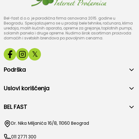
Bel-fast d.o.o. je porodična firma osnovana 2015. godine u
Beogradu. Specijalizujemo se u prodaji bele tehnike, računara, klima
uređaja, malih kućnih aparata, opreme za grejanje, toplotnih pumpi,
solarnih panela i druge opreme. Nudimo širok asortiman proizvoda
domaćih i svetskih brendova po povoljnim cenama.
𝕏
Podrška
Uslovi korišćenja
BEL FAST
Dr. Nika Miljanića 16/8, 11060 Beograd
011 2771 300