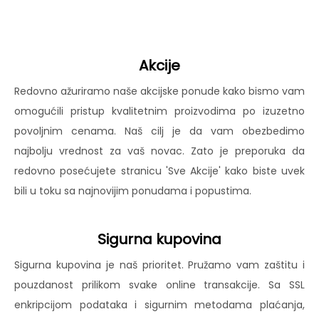
Akcije
Redovno ažuriramo naše akcijske ponude kako bismo vam
omogućili pristup kvalitetnim proizvodima po izuzetno
povoljnim cenama. Naš cilj je da vam obezbedimo
najbolju vrednost za vaš novac. Zato je preporuka da
redovno posećujete stranicu 'Sve Akcije' kako biste uvek
bili u toku sa najnovijim ponudama i popustima.
Sigurna kupovina
Sigurna kupovina je naš prioritet. Pružamo vam zaštitu i
pouzdanost prilikom svake online transakcije. Sa SSL
enkripcijom podataka i sigurnim metodama plaćanja,