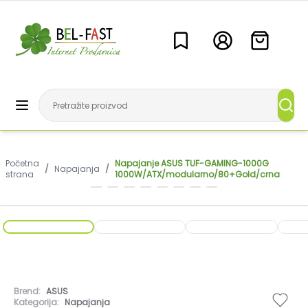
Početna
Napajanje ASUS TUF-GAMING-1000G
/
Napajanja
/
strana
1000W/ATX/modularno/80+Gold/crna
Brend:
ASUS
Kategorija:
Napajanja