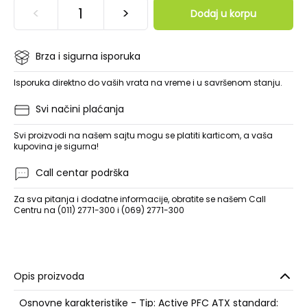
<
>
Dodaj u korpu
Brza i sigurna isporuka
Isporuka direktno do vaših vrata na vreme i u savršenom stanju.
Svi načini plaćanja
Svi proizvodi na našem sajtu mogu se platiti karticom, a vaša
kupovina je sigurna!
Call centar podrška
Za sva pitanja i dodatne informacije, obratite se našem Call
Centru na (011) 2771-300 i (069) 2771-300
Opis proizvoda
Osnovne karakteristike - Tip: Active PFC ATX standard: