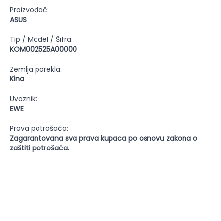
Proizvođač:
ASUS
Tip / Model / Šifra:
KOM002525A00000
Zemlja porekla:
Kina
Uvoznik:
EWE
Prava potrošača:
Zagarantovana sva prava kupaca po osnovu zakona o
zaštiti potrošača.