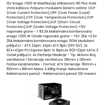
12V Snaga: 1.000 W Klasifikacija efikasnosti: 80 Plus Gold
Vrsta kablova: Potpuno modularni Sistemi zaštite: OCP
(Over Current Protection),OPP (Over Power (Load)
Protection),OTP (Over Temperature Protection),OVP
(Over Voltage Protection),SCP (Short-Circuit
Protection),UVP (Under Voltage Protection) +12V
naponske grane - 1: 83.3A Maksimalna kombinovana
snaga: 1.000 W Ostale naponske grane - +5V: 25A +3.3V:
25A Maksimalna kombinovana snaga: 130W Modularni
priključci - ATX 24pin: 24pin ATX 8pin (EPS 12V): 2x
8(4+4)pin PCI Express 8pin: 1x 16pin,4x 8(6+2)pin SATA: 5
Ostali priključci: 4x Periferija Hlađenje - Tip: Aktivno Broj
ventilatora: 1 Dimenzije ventilatora: 135mm x 135mm
Fizičke karakteristike - Format: ATX Dimenzije: 150mm x
150mm x 86mm Masa: 2.48kg Stanje: Nekorišćeno
Reklamacioni period - Reklamacioni period: 120 meseci