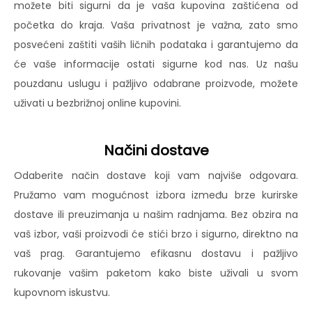
možete biti sigurni da je vaša kupovina zaštićena od
početka do kraja. Vaša privatnost je važna, zato smo
posvećeni zaštiti vaših ličnih podataka i garantujemo da
će vaše informacije ostati sigurne kod nas. Uz našu
pouzdanu uslugu i pažljivo odabrane proizvode, možete
uživati u bezbrižnoj online kupovini.
Načini dostave
Odaberite način dostave koji vam najviše odgovara.
Pružamo vam mogućnost izbora između brze kurirske
dostave ili preuzimanja u našim radnjama. Bez obzira na
vaš izbor, vaši proizvodi će stići brzo i sigurno, direktno na
vaš prag. Garantujemo efikasnu dostavu i pažljivo
rukovanje vašim paketom kako biste uživali u svom
kupovnom iskustvu.