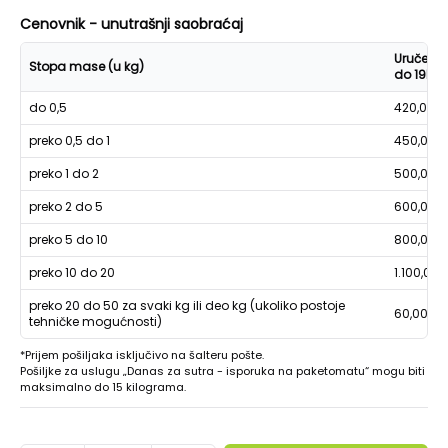
Cenovnik - unutrašnji saobraćaj
Uručenje
Stopa mase (u kg)
do 19h
do 0,5
420,00
preko 0,5 do 1
450,00
preko 1 do 2
500,00
preko 2 do 5
600,00
preko 5 do 10
800,00
preko 10 do 20
1.100,00
preko 20 do 50 za svaki kg ili deo kg (ukoliko postoje
60,00
tehničke mogućnosti)
*Prijem pošiljaka isključivo na šalteru pošte.
Pošiljke za uslugu „Danas za sutra - isporuka na paketomatu“ mogu biti
maksimalno do 15 kilograma.