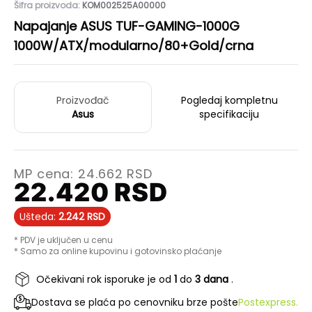
Šifra proizvoda:
KOM002525A00000
Napajanje ASUS TUF-GAMING-1000G
1000W/ATX/modularno/80+Gold/crna
Proizvođač
Pogledaj kompletnu
Asus
specifikaciju
MP cena:
24.662
RSD
22.420
RSD
Ušteda:
2.242
RSD
* PDV je uključen u cenu
* Samo za online kupovinu i gotovinsko plaćanje
Očekivani rok isporuke je od
1
do
3 dana
.
Dostava se plaća po cenovniku brze pošte
Postexpress.