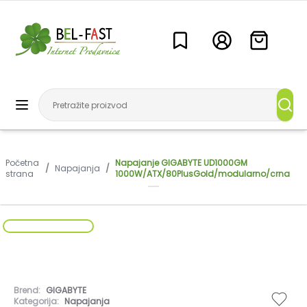
Početna
Napajanje GIGABYTE UD1000GM
/
Napajanja
/
strana
1000W/ATX/80PlusGold/modularno/crna
Brend:
GIGABYTE
Kategorija:
Napajanja