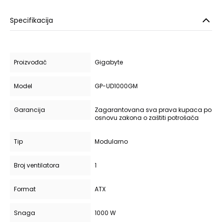
Specifikacija
Proizvođač
Gigabyte
Model
GP-UD1000GM
Garancija
Zagarantovana sva prava kupaca po
osnovu zakona o zaštiti potrošača
Tip
Modularno
Broj ventilatora
1
Format
ATX
Snaga
1000 W