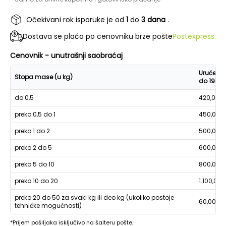
Očekivani rok isporuke je od
1
do
3 dana
.
Dostava se plaća po cenovniku brze pošte
Postexpress.
Cenovnik - unutrašnji saobraćaj
Uručenje
Stopa mase (u kg)
do 19h
do 0,5
420,00
preko 0,5 do 1
450,00
preko 1 do 2
500,00
preko 2 do 5
600,00
preko 5 do 10
800,00
preko 10 do 20
1.100,00
preko 20 do 50 za svaki kg ili deo kg (ukoliko postoje
60,00
tehničke mogućnosti)
*Prijem pošiljaka isključivo na šalteru pošte.