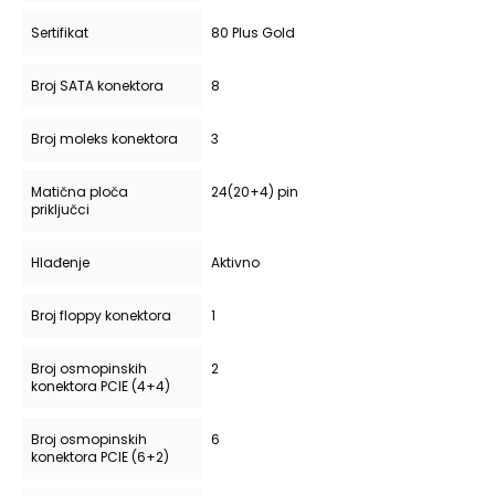
Sertifikat
80 Plus Gold
Broj SATA konektora
8
Broj moleks konektora
3
Matična ploča
24(20+4) pin
priključci
Hlađenje
Aktivno
Broj floppy konektora
1
Broj osmopinskih
2
konektora PCIE (4+4)
Broj osmopinskih
6
konektora PCIE (6+2)