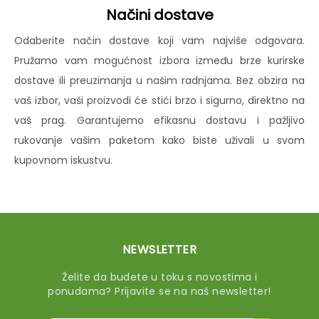
Načini dostave
Odaberite način dostave koji vam najviše odgovara.
Pružamo vam mogućnost izbora između brze kurirske
dostave ili preuzimanja u našim radnjama. Bez obzira na
vaš izbor, vaši proizvodi će stići brzo i sigurno, direktno na
vaš prag. Garantujemo efikasnu dostavu i pažljivo
rukovanje vašim paketom kako biste uživali u svom
kupovnom iskustvu.
NEWSLETTER
Želite da budete u toku s novostima i
ponudama? Prijavite se na naš newsletter!