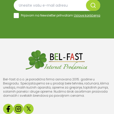
Prijavom na Newsletter prihvatam
Uslove korišćenja
Bel-fast d.o.o. je porodična firma osnovana 2015. godine u
Beogradu. Specijalizujemo se u prodaji bele tehnike, računara, klima
uređaja, malih kućnih aparata, opreme za grejanje, toplotnih pumpi,
solarnih panela i druge opreme. Nudimo širok asortiman proizvoda
domaćih i svetskih brendova po povoljnim cenama.
𝕏