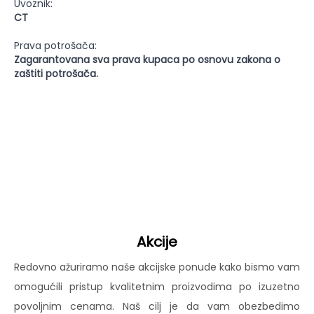
Uvoznik:
CT
Prava potrošača:
Zagarantovana sva prava kupaca po osnovu zakona o
zaštiti potrošača.
Akcije
Redovno ažuriramo naše akcijske ponude kako bismo vam
omogućili pristup kvalitetnim proizvodima po izuzetno
povoljnim cenama. Naš cilj je da vam obezbedimo