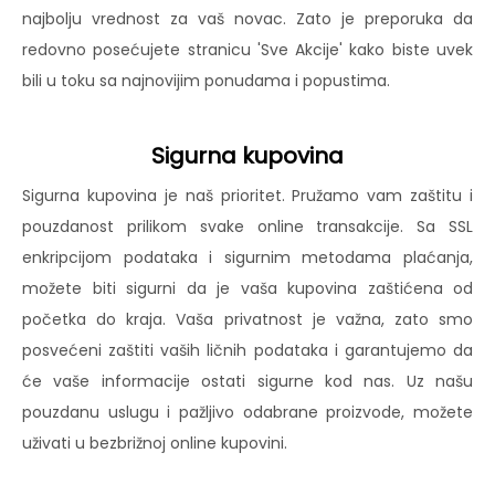
najbolju vrednost za vaš novac. Zato je preporuka da
redovno posećujete stranicu 'Sve Akcije' kako biste uvek
bili u toku sa najnovijim ponudama i popustima.
Sigurna kupovina
Sigurna kupovina je naš prioritet. Pružamo vam zaštitu i
pouzdanost prilikom svake online transakcije. Sa SSL
enkripcijom podataka i sigurnim metodama plaćanja,
možete biti sigurni da je vaša kupovina zaštićena od
početka do kraja. Vaša privatnost je važna, zato smo
posvećeni zaštiti vaših ličnih podataka i garantujemo da
će vaše informacije ostati sigurne kod nas. Uz našu
pouzdanu uslugu i pažljivo odabrane proizvode, možete
uživati u bezbrižnoj online kupovini.