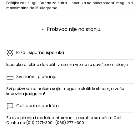
Pošiljke za uslugu „Danas za sutra - isporuka na paketomatu“ mogu biti
maksimalno do 15 kilograma.
Proizvod nije na stanju.
Brza i sigurna isporuka
Isporuka direktno do vaših vrata na vreme i u savršenom stanju.
Svi načini plaćanja
Svi proizvodi na našem sajtu mogu se platiti karticom, a vaša
kupovina je sigurna!
Call centar podrška
Za sva pitanja i dodatne informacije, obratite se našem Call
Centru na (011) 2771-300 i (069) 2771-300