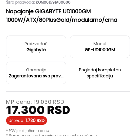
Šifra proizvoda:
KOM001591A00000
Napajanje GIGABYTE UD1000GM
1000W/ATX/80PlusGold/modularno/crna
Proizvođač
Model
Gigabyte
GP-UD1000GM
Garancija
Pogledaj kompletnu
Zagarantovana sva prava
specifikaciju
kupaca po osnovu
zakona o zaštiti
potrošača
MP cena:
19.030
RSD
17.300
RSD
Ušteda:
1.730
RSD
* PDV je uključen u cenu
* Samo za online kupovinu i gotovinsko plaćanje