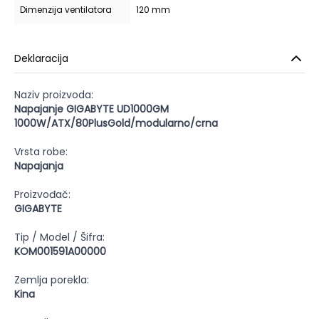
Dimenzija ventilatora
120 mm
Deklaracija
Naziv proizvoda:
Napajanje GIGABYTE UD1000GM
1000W/ATX/80PlusGold/modularno/crna
Vrsta robe:
Napajanja
Proizvođač:
GIGABYTE
Tip / Model / Šifra:
KOM001591A00000
Zemlja porekla:
Kina