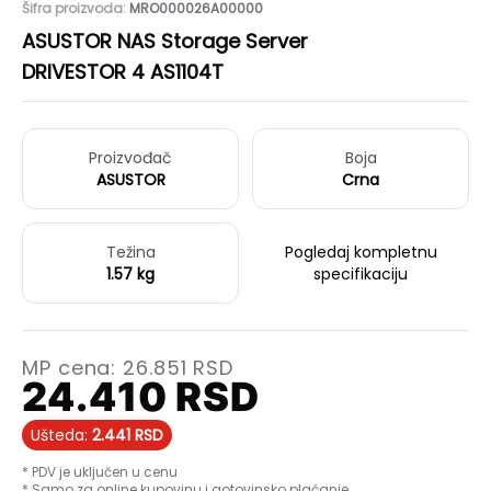
Šifra proizvoda:
MRO000026A00000
ASUSTOR NAS Storage Server
DRIVESTOR 4 AS1104T
Proizvođač
Boja
ASUSTOR
Crna
Težina
Pogledaj kompletnu
1.57 kg
specifikaciju
MP cena:
26.851
RSD
24.410
RSD
Ušteda:
2.441
RSD
* PDV je uključen u cenu
* Samo za online kupovinu i gotovinsko plaćanje