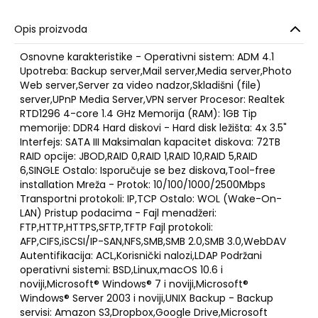
Opis proizvoda
Osnovne karakteristike - Operativni sistem: ADM 4.1
Upotreba: Backup server,Mail server,Media server,Photo
Web server,Server za video nadzor,Skladišni (file)
server,UPnP Media Server,VPN server Procesor: Realtek
RTD1296 4-core 1.4 GHz Memorija (RAM): 1GB Tip
memorije: DDR4 Hard diskovi - Hard disk ležišta: 4x 3.5"
Interfejs: SATA III Maksimalan kapacitet diskova: 72TB
RAID opcije: JBOD,RAID 0,RAID 1,RAID 10,RAID 5,RAID
6,SINGLE Ostalo: Isporučuje se bez diskova,Tool-free
installation Mreža - Protok: 10/100/1000/2500Mbps
Transportni protokoli: IP,TCP Ostalo: WOL (Wake-On-
LAN) Pristup podacima - Fajl menadžeri:
FTP,HTTP,HTTPS,SFTP,TFTP Fajl protokoli:
AFP,CIFS,iSCSI/IP-SAN,NFS,SMB,SMB 2.0,SMB 3.0,WebDAV
Autentifikacija: ACL,Korisnički nalozi,LDAP Podržani
operativni sistemi: BSD,Linux,macOS 10.6 i
noviji,Microsoft® Windows® 7 i noviji,Microsoft®
Windows® Server 2003 i noviji,UNIX Backup - Backup
servisi: Amazon S3,Dropbox,Google Drive,Microsoft