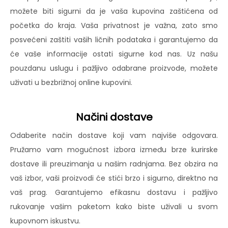
možete biti sigurni da je vaša kupovina zaštićena od
početka do kraja. Vaša privatnost je važna, zato smo
posvećeni zaštiti vaših ličnih podataka i garantujemo da
će vaše informacije ostati sigurne kod nas. Uz našu
pouzdanu uslugu i pažljivo odabrane proizvode, možete
uživati u bezbrižnoj online kupovini.
Načini dostave
Odaberite način dostave koji vam najviše odgovara.
Pružamo vam mogućnost izbora između brze kurirske
dostave ili preuzimanja u našim radnjama. Bez obzira na
vaš izbor, vaši proizvodi će stići brzo i sigurno, direktno na
vaš prag. Garantujemo efikasnu dostavu i pažljivo
rukovanje vašim paketom kako biste uživali u svom
kupovnom iskustvu.