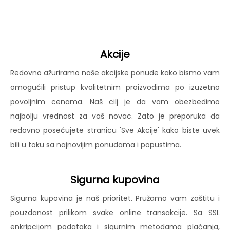
Akcije
Redovno ažuriramo naše akcijske ponude kako bismo vam
omogućili pristup kvalitetnim proizvodima po izuzetno
povoljnim cenama. Naš cilj je da vam obezbedimo
najbolju vrednost za vaš novac. Zato je preporuka da
redovno posećujete stranicu 'Sve Akcije' kako biste uvek
bili u toku sa najnovijim ponudama i popustima.
Sigurna kupovina
Sigurna kupovina je naš prioritet. Pružamo vam zaštitu i
pouzdanost prilikom svake online transakcije. Sa SSL
enkripcijom podataka i sigurnim metodama plaćanja,