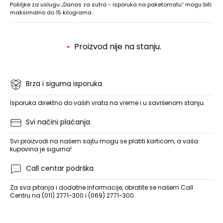
Pošiljke za uslugu „Danas za sutra - isporuka na paketomatu“ mogu biti
maksimalno do 15 kilograma.
Proizvod nije na stanju.
Brza i sigurna isporuka
Isporuka direktno do vaših vrata na vreme i u savršenom stanju.
Svi načini plaćanja
Svi proizvodi na našem sajtu mogu se platiti karticom, a vaša
kupovina je sigurna!
Call centar podrška
Za sva pitanja i dodatne informacije, obratite se našem Call
Centru na (011) 2771-300 i (069) 2771-300