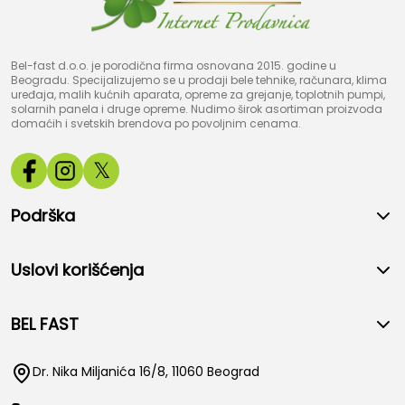
Bel-fast d.o.o. je porodična firma osnovana 2015. godine u
Beogradu. Specijalizujemo se u prodaji bele tehnike, računara, klima
uređaja, malih kućnih aparata, opreme za grejanje, toplotnih pumpi,
solarnih panela i druge opreme. Nudimo širok asortiman proizvoda
domaćih i svetskih brendova po povoljnim cenama.
𝕏
Podrška
Uslovi korišćenja
BEL FAST
Dr. Nika Miljanića 16/8, 11060 Beograd