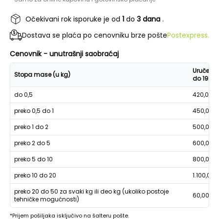
Očekivani rok isporuke je od
1
do
3 dana
.
Dostava se plaća po cenovniku brze pošte
Postexpress.
Cenovnik - unutrašnji saobraćaj
Uručenje
Stopa mase (u kg)
do 19h
do 0,5
420,00
preko 0,5 do 1
450,00
preko 1 do 2
500,00
preko 2 do 5
600,00
preko 5 do 10
800,00
preko 10 do 20
1.100,00
preko 20 do 50 za svaki kg ili deo kg (ukoliko postoje
60,00
tehničke mogućnosti)
*Prijem pošiljaka isključivo na šalteru pošte.