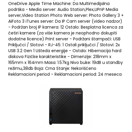
OneDrive Apple Time Machine: Da Multimedijalna
podrška - Media server: Audio Station,Plex,UPnP Media
server,Video Station Photo Web server: Photo Gallery 3 +
AiFoto 3 iTunes server: Da IP Cam server (video nadzor)
- Podržan broj IP kamera: 12 Ostalo: Besplatna licenca za
četiri kamere (za više kamera je neophodno dokupiti
dodatne licence) Print server - Podržani štampači: USB
Priključci / Slotovi - RJ-45: 1 Ostali priključci / Slotovi: 2x
USB 3.2 Gen 1 Ušteda energije - Ostalo: Hibernacija hard
diskova Fizičke karakteristike - Dimenzije: 218mm x
165mm x 164mm Masa: 1.57kg Nivo buke: 19dB u standby
režimu,38db Boja: Crna Stanje: Nekorišćeno
Reklamacioni period - Reklamacioni period: 24 meseca