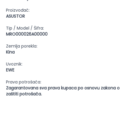
Proizvođač:
ASUSTOR
Tip / Model / Šifra:
MRO000026A00000
Zemlja porekla:
Kina
Uvoznik:
EWE
Prava potrošača:
Zagarantovana sva prava kupaca po osnovu zakona o
zaštiti potrošača.