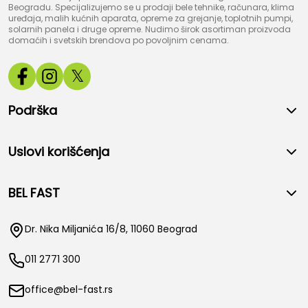
Beogradu. Specijalizujemo se u prodaji bele tehnike, računara, klima
uređaja, malih kućnih aparata, opreme za grejanje, toplotnih pumpi,
solarnih panela i druge opreme. Nudimo širok asortiman proizvoda
domaćih i svetskih brendova po povoljnim cenama.
𝕏
Podrška
Uslovi korišćenja
BEL FAST
Dr. Nika Miljanića 16/8, 11060 Beograd
011 2771 300
office@bel-fast.rs