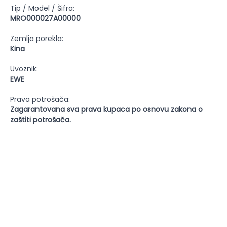
Tip / Model / Šifra:
MRO000027A00000
Zemlja porekla:
Kina
Uvoznik:
EWE
Prava potrošača:
Zagarantovana sva prava kupaca po osnovu zakona o
zaštiti potrošača.