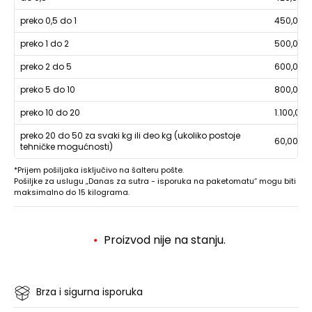
preko 0,5 do 1
450,00
preko 1 do 2
500,00
preko 2 do 5
600,00
preko 5 do 10
800,00
preko 10 do 20
1.100,00
preko 20 do 50 za svaki kg ili deo kg (ukoliko postoje
60,00
tehničke mogućnosti)
*Prijem pošiljaka isključivo na šalteru pošte.
Pošiljke za uslugu „Danas za sutra - isporuka na paketomatu“ mogu biti
maksimalno do 15 kilograma.
Proizvod nije na stanju.
Brza i sigurna isporuka