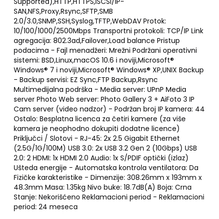
Supported),HTTP,HTTPS,iSCSI/IP-
SAN,NFS,Proxy,Rsync,SFTP,SMB
2.0/3.0,SNMP,SSH,Syslog,TFTP,WebDAV Protok:
10/100/1000/2500Mbps Transportni protokoli: TCP/IP Link
agregacija: 802.3ad,Failover,Load balance Pristup
podacima - Fajl menadžeri: Mrežni Podržani operativni
sistemi: BSD,Linux,macOS 10.6 i noviji,Microsoft®
Windows® 7 i noviji,Microsoft® Windows® XP,UNIX Backup
- Backup servisi: EZ Sync,FTP Backup,Rsync
Multimedijalna podrška - Media server: UPnP Media
server Photo Web server: Photo Gallery 3 + AiFoto 3 IP
Cam server (video nadzor) - Podržan broj IP kamera: 44
Ostalo: Besplatna licenca za četiri kamere (za više
kamera je neophodno dokupiti dodatne licence)
Priključci / Slotovi - RJ-45: 2x 2.5 Gigabit Ethernet
(2.5G/1G/100M) USB 3.0: 2x USB 3.2 Gen 2 (10Gbps) USB
2.0: 2 HDMI: 1x HDMI 2.0 Audio: 1x S/PDIF optički (izlaz)
Ušteda energije - Automatska kontrola ventilatora: Da
Fizičke karakteristike - Dimenzije: 308.26mm x 193mm x
48.3mm Masa: 1.35kg Nivo buke: 18.7dB(A) Boja: Crna
Stanje: Nekorišćeno Reklamacioni period - Reklamacioni
period: 24 meseca