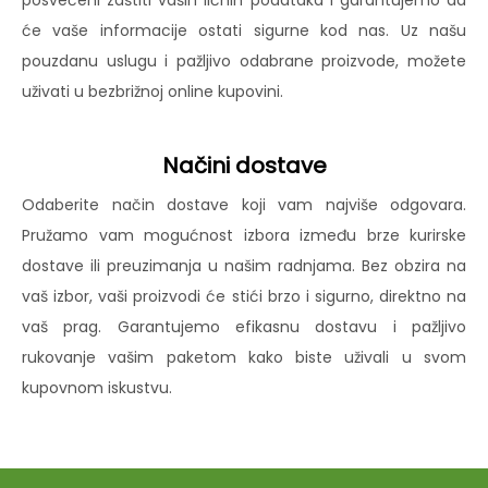
posvećeni zaštiti vaših ličnih podataka i garantujemo da
će vaše informacije ostati sigurne kod nas. Uz našu
pouzdanu uslugu i pažljivo odabrane proizvode, možete
uživati u bezbrižnoj online kupovini.
Načini dostave
Odaberite način dostave koji vam najviše odgovara.
Pružamo vam mogućnost izbora između brze kurirske
dostave ili preuzimanja u našim radnjama. Bez obzira na
vaš izbor, vaši proizvodi će stići brzo i sigurno, direktno na
vaš prag. Garantujemo efikasnu dostavu i pažljivo
rukovanje vašim paketom kako biste uživali u svom
kupovnom iskustvu.