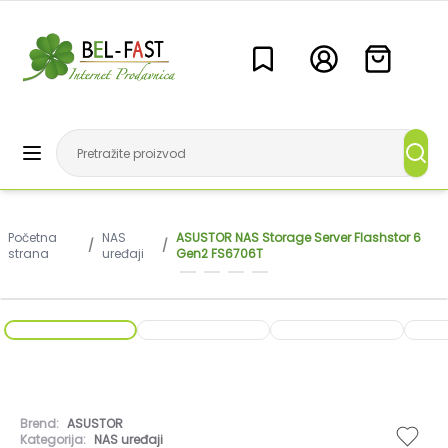
Početna
NAS
ASUSTOR NAS Storage Server Flashstor 6
/
/
strana
uređaji
Gen2 FS6706T
Brend:
ASUSTOR
Kategorija:
NAS uređaji