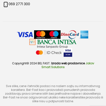
069 2771 300
Copyright© 2024 BEL FAST.
Izrada web prodavnice
Jakov
Smart Solutions
Sve slike, cene i tehnički podaci na našem sajtu su informativnog
karaktera. Bel-Fast kao i proizvođači ponuđenih proizvoda
zadržavaju pravo izmene istih bez prethodne najave i obaveštenja.
Bel-Fast ne snosi odgovornost ukoliko neke karakteristike proizvoda ili
slike nisu u potpunosti tačne.