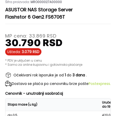
Šifra proizvoda:
MRO000027A00000
ASUSTOR NAS Storage Server
Flashstor 6 Gen2 FS6706T
MP cena:
33.869
RSD
30.790
RSD
Ušteda:
3.079
RSD
* PDV je uključen u cenu
* Samo za online kupovinu i gotovinsko plaćanje
Očekivani rok isporuke je od
1
do
3 dana
.
Dostava se plaća po cenovniku brze pošte
Postexpress.
Cenovnik - unutrašnji saobraćaj
Uručenje
Stopa mase (u kg)
do 19h
do 0,5
420,00