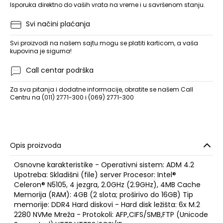
Isporuka direktno do vaših vrata na vreme i u savršenom stanju.
Svi načini plaćanja
Svi proizvodi na našem sajtu mogu se platiti karticom, a vaša
kupovina je sigurna!
Call centar podrška
Za sva pitanja i dodatne informacije, obratite se našem Call
Centru na (011) 2771-300 i (069) 2771-300
Opis proizvoda
Osnovne karakteristike - Operativni sistem: ADM 4.2
Upotreba: Skladišni (file) server Procesor: Intel®
Celeron® N5105, 4 jezgra, 2.0GHz (2.9GHz), 4MB Cache
Memorija (RAM): 4GB (2 slota; proširivo do 16GB) Tip
memorije: DDR4 Hard diskovi - Hard disk ležišta: 6x M.2
2280 NVMe Mreža - Protokoli: AFP,CIFS/SMB,FTP (Unicode