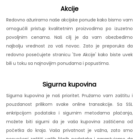
Akcije
Redovno ažuriramo naše akcijske ponude kako bismo vam
omogućili pristup kvalitetnim proizvodima po izuzetno
povoljnim cenama. Naš cilj je da vam obezbedimo
najbolju vrednost za vaš novac. Zato je preporuka da
redovno posećujete stranicu 'Sve Akcije' kako biste uvek
bili u toku sa najnovijim ponudama i popustima.
Sigurna kupovina
Sigurna kupovina je naš prioritet. Pružamo vam zaštitu i
pouzdanost prilikom svake online transakcije. Sa SSL
enkripcijom podataka i sigurnim metodama plaćanja,
možete biti sigurni da je vaša kupovina zaštićena od
početka do kraja. Vaša privatnost je važna, zato smo