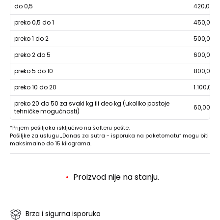
do 0,5
420,00
preko 0,5 do 1
450,00
preko 1 do 2
500,00
preko 2 do 5
600,00
preko 5 do 10
800,00
preko 10 do 20
1.100,00
preko 20 do 50 za svaki kg ili deo kg (ukoliko postoje
60,00
tehničke mogućnosti)
*Prijem pošiljaka isključivo na šalteru pošte.
Pošiljke za uslugu „Danas za sutra - isporuka na paketomatu“ mogu biti
maksimalno do 15 kilograma.
Proizvod nije na stanju.
Brza i sigurna isporuka