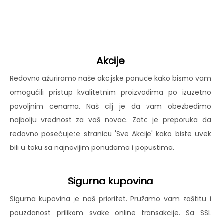
Akcije
Redovno ažuriramo naše akcijske ponude kako bismo vam
omogućili pristup kvalitetnim proizvodima po izuzetno
povoljnim cenama. Naš cilj je da vam obezbedimo
najbolju vrednost za vaš novac. Zato je preporuka da
redovno posećujete stranicu 'Sve Akcije' kako biste uvek
bili u toku sa najnovijim ponudama i popustima.
Sigurna kupovina
Sigurna kupovina je naš prioritet. Pružamo vam zaštitu i
pouzdanost prilikom svake online transakcije. Sa SSL