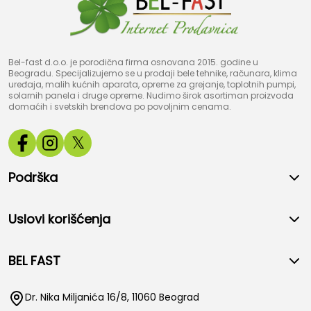
Bel-fast d.o.o. je porodična firma osnovana 2015. godine u
Beogradu. Specijalizujemo se u prodaji bele tehnike, računara, klima
uređaja, malih kućnih aparata, opreme za grejanje, toplotnih pumpi,
solarnih panela i druge opreme. Nudimo širok asortiman proizvoda
domaćih i svetskih brendova po povoljnim cenama.
𝕏
Podrška
Uslovi korišćenja
BEL FAST
Dr. Nika Miljanića 16/8, 11060 Beograd