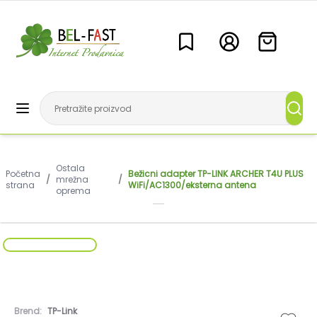
Ostala
Početna
Bežicni adapter TP-LINK ARCHER T4U PLUS
/
mrežna
/
strana
WiFi/AC1300/eksterna antena
oprema
Brend:
TP-Link