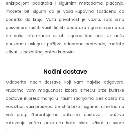
enkripcijom podataka i sigurnim metodama plaćanja,
možete biti sigurni da je vaša kupovina zaštićena od
početka do kraja. Vaša privatnost je važna, zato smo
posvećeni zaštiti vaših ličnih podataka i garantujemo da
će vaše informacije ostati sigurne kod nas. Uz našu
pouzdanu uslugu i pažljivo odabrane proizvode, možete
uživati u bezbrižnoj online kupovini.
Načini dostave
Odaberite način dostave koji vam najviše odgovara.
Pružamo vam mogućnost izbora između brze kurirske
dostave ili preuzimanja u našim radnjama. Bez obzira na
vaš izbor, vaši proizvodi će stići brzo i sigurno, direktno na
vaš prag. Garantujemo efikasnu dostavu i pažljivo
rukovanje vašim paketom kako biste uživali u svom