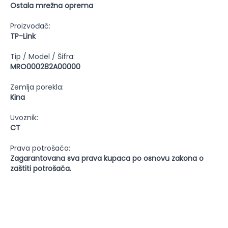
Ostala mrežna oprema
Proizvođač:
TP-Link
Tip / Model / Šifra:
MRO000282A00000
Zemlja porekla:
Kina
Uvoznik:
CT
Prava potrošača:
Zagarantovana sva prava kupaca po osnovu zakona o
zaštiti potrošača.