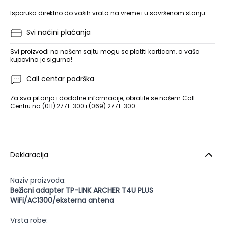
Isporuka direktno do vaših vrata na vreme i u savršenom stanju.
Svi načini plaćanja
Svi proizvodi na našem sajtu mogu se platiti karticom, a vaša
kupovina je sigurna!
Call centar podrška
Za sva pitanja i dodatne informacije, obratite se našem Call
Centru na (011) 2771-300 i (069) 2771-300
Deklaracija
Naziv proizvoda:
Bežicni adapter TP-LINK ARCHER T4U PLUS
WiFi/AC1300/eksterna antena
Vrsta robe: