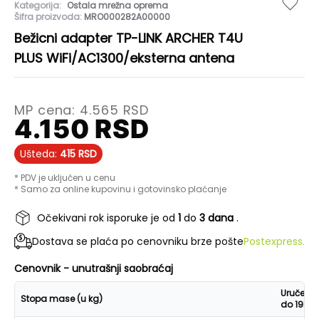
Kategorija:
Ostala mrežna oprema
Šifra proizvoda:
MRO000282A00000
Bežicni adapter TP-LINK ARCHER T4U
PLUS WiFi/AC1300/eksterna antena
MP cena:
4.565
RSD
4.150
RSD
Ušteda:
415
RSD
* PDV je uključen u cenu
* Samo za online kupovinu i gotovinsko plaćanje
Očekivani rok isporuke je od
1
do
3 dana
.
Dostava se plaća po cenovniku brze pošte
Postexpress.
Cenovnik - unutrašnji saobraćaj
Uručenje
Stopa mase (u kg)
do 19h