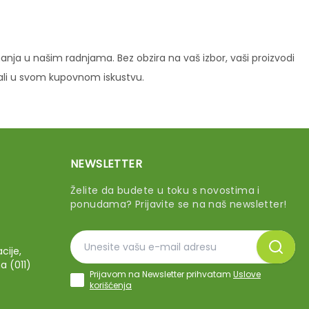
ja u našim radnjama. Bez obzira na vaš izbor, vaši proizvodi
vali u svom kupovnom iskustvu.
NEWSLETTER
Želite da budete u toku s novostima i
ponudama? Prijavite se na naš newsletter!
cije,
a (011)
Prijavom na Newsletter prihvatam
Uslove
korišćenja