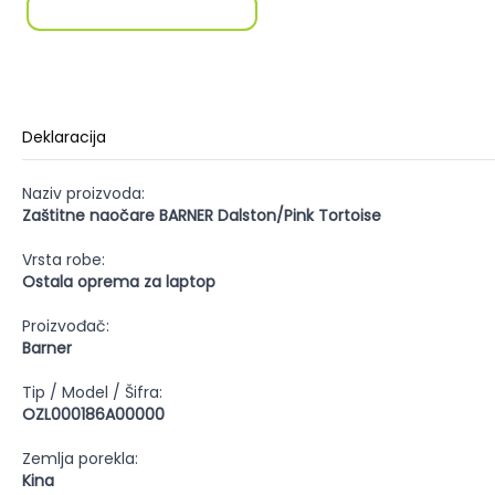
Deklaracija
Naziv proizvoda:
Zaštitne naočare BARNER Dalston/Pink Tortoise
Vrsta robe:
Ostala oprema za laptop
Proizvođač:
Barner
Tip / Model / Šifra:
OZL000186A00000
Zemlja porekla:
Kina