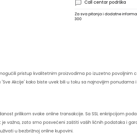
Call centar podrška
Za sva pitanja i dodatne informac
300
ućili pristup kvalitetnim proizvodima po izuzetno povoljnim c
'Sve Akcije' kako biste uvek bili u toku sa najnovijim ponudama 
danost prilikom svake online transakcije. Sa SSL enkripcijom pod
 je važna, zato smo posvećeni zaštiti vaših ličnih podataka i ga
ivati u bezbrižnoj online kupovini.