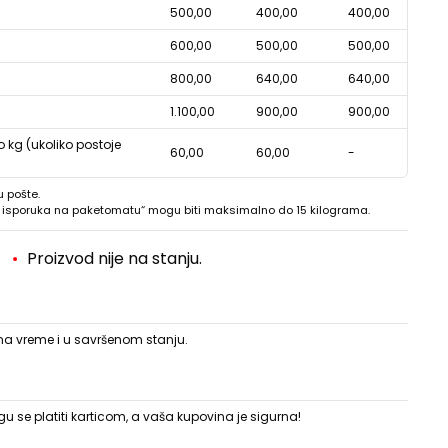
500,00
400,00
400,00
600,00
500,00
500,00
800,00
640,00
640,00
1.100,00
900,00
900,00
o kg (ukoliko postoje
60,00
60,00
-
u pošte.
 - isporuka na paketomatu“ mogu biti maksimalno do 15 kilograma.
Proizvod nije na stanju.
 na vreme i u savršenom stanju.
 se platiti karticom, a vaša kupovina je sigurna!