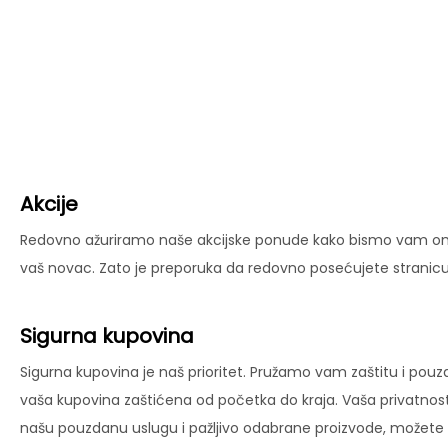
Akcije
Redovno ažuriramo naše akcijske ponude kako bismo vam omog
vaš novac. Zato je preporuka da redovno posećujete stranicu 
Sigurna kupovina
Sigurna kupovina je naš prioritet. Pružamo vam zaštitu i pouz
vaša kupovina zaštićena od početka do kraja. Vaša privatnost
našu pouzdanu uslugu i pažljivo odabrane proizvode, možete už