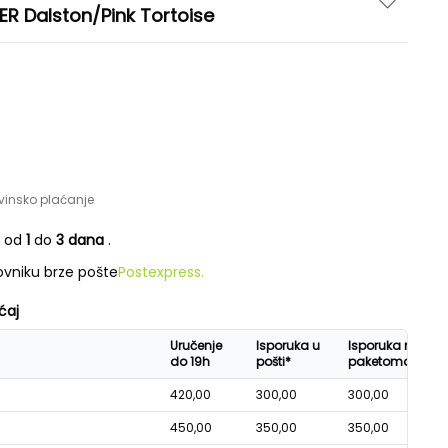
ER Dalston/Pink Tortoise
vinsko plaćanje
e od
1
do
3 dana
.
vniku brze pošte
Postexpress.
ćaj
Uručenje
Isporuka u
Isporuka na
do 19h
pošti*
paketomatu*
420,00
300,00
300,00
450,00
350,00
350,00