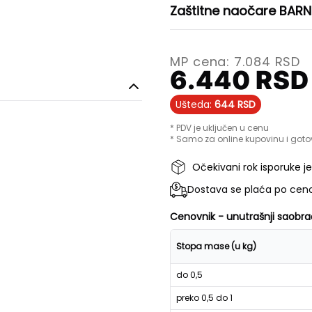
Zaštitne naočare BARN
MP cena:
7.084
RSD
6.440
RSD
Ušteda:
644
RSD
* PDV je uključen u cenu
* Samo za online kupovinu i goto
Očekivani rok isporuke j
Dostava se plaća po ceno
Cenovnik - unutrašnji saobra
Stopa mase (u kg)
do 0,5
preko 0,5 do 1