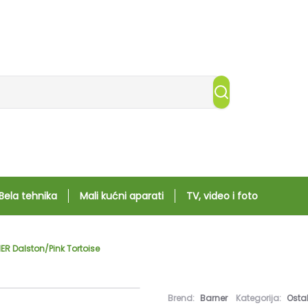
Bela tehnika
Mali kućni aparati
TV, video i foto
ER Dalston/Pink Tortoise
Brend:
Barner
Kategorija:
Osta