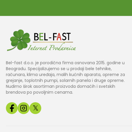
Bel-fast d.o.o. je porodična firma osnovana 2015. godine u
Beogradu. Specijalizujemo se u prodaji bele tehnike,
računara, klima uređaja, malih kućnih aparata, opreme za
grejanje, toplotnih pumpi, solarnih panela i druge opreme.
Nudimo širok asortiman proizvoda domaćih i svetskih
brendova po povoljnim cenama.
𝕏