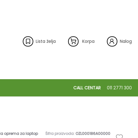
Lista želja
Korpa
Nalog
CALL CENTAR
011 2771 300
la oprema za laptop
Šifra proizvoda:
OZL000186A00000