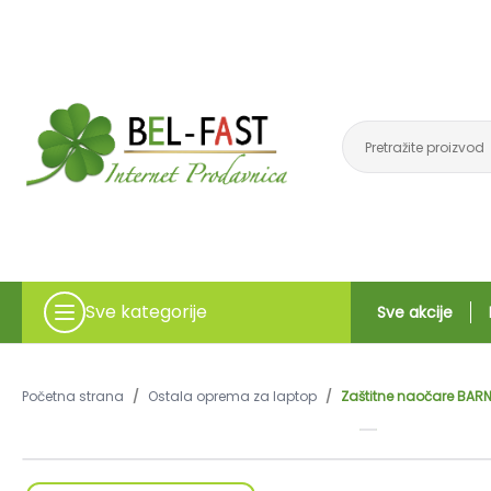
Sve kategorije
Sve akcije
Početna strana
/
Ostala oprema za laptop
/
Zaštitne naočare BARN