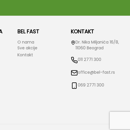
A
BEL FAST
KONTAKT
O nama
Dr. Nika Miljanića 16/8,
Sve akcije
11060 Beograd
Kontakt
011 2771 300
office@bel-fast.rs
069 2771 300