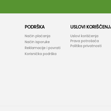
PODRŠKA
USLOVI KORIŠĆENJ
Način plaćanja
Uslovi korišćenja
Prava potrošača
Način isporuke
Politika privatnosti
Reklamacije i povrati
Korisnička podrška