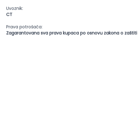
Uvoznik:
CT
Prava potrošača:
Zagarantovana sva prava kupaca po osnovu zakona o zaštiti