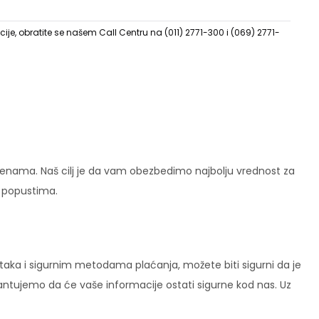
ije, obratite se našem Call Centru na (011) 2771-300 i (069) 2771-
enama. Naš cilj je da vam obezbedimo najbolju vrednost za
i popustima.
ataka i sigurnim metodama plaćanja, možete biti sigurni da je
rantujemo da će vaše informacije ostati sigurne kod nas. Uz