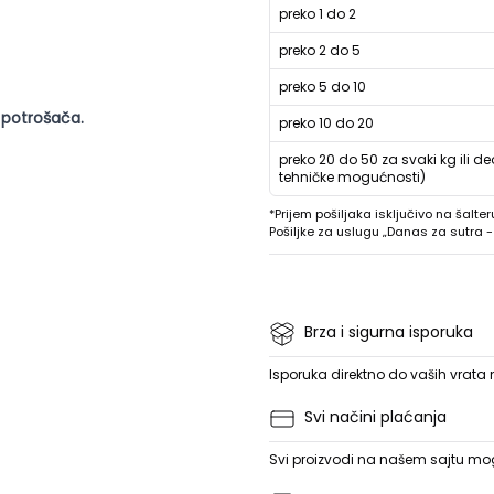
preko 1 do 2
preko 2 do 5
preko 5 do 10
 potrošača.
preko 10 do 20
preko 20 do 50 za svaki kg ili de
tehničke mogućnosti)
*Prijem pošiljaka isključivo na šalter
Pošiljke za uslugu „Danas za sutra
Brza i sigurna isporuka
Isporuka direktno do vaših vrata
Svi načini plaćanja
Svi proizvodi na našem sajtu mogu