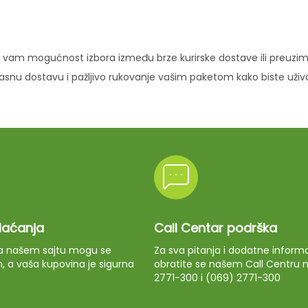
vam mogućnost izbora između brze kurirske dostave ili preuziman
ikasnu dostavu i pažljivo rukovanje vašim paketom kako biste uži
plaćanja
Call Centar podrška
 na našem sajtu mogu se
Za sva pitanja i dodatne informa
m, a vaša kupovina je sigurna
obratite se našem Call Centru n
2771-300 i (069) 2771-300