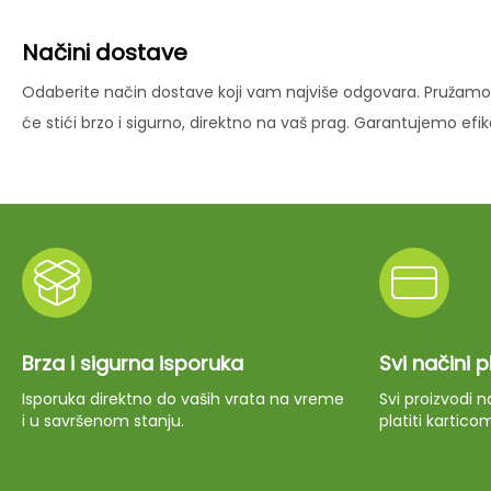
Načini dostave
Odaberite način dostave koji vam najviše odgovara. Pružamo 
će stići brzo i sigurno, direktno na vaš prag. Garantujemo ef
Brza i sigurna isporuka
Svi načini 
Isporuka direktno do vaših vrata na vreme
Svi proizvodi
i u savršenom stanju.
platiti kartico