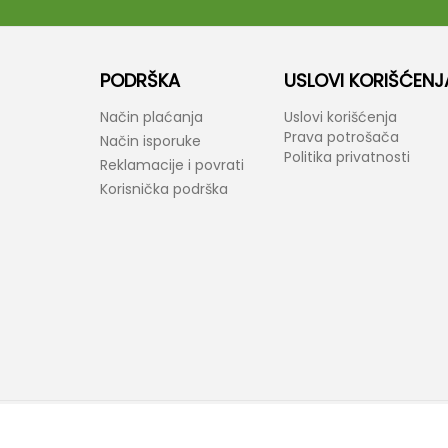
PODRŠKA
USLOVI KORIŠĆENJ
Način plaćanja
Uslovi korišćenja
Prava potrošača
Način isporuke
Politika privatnosti
Reklamacije i povrati
Korisnička podrška