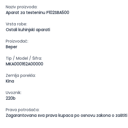
Naziv proizvoda:
Aparat za testeninu P102SBA500
Vrsta robe:
Ostali kuhinjski aparati
Proizvođač:
Beper
Tip / Model / Šifra:
MKA000162A00000
Zemlja porekla:
Kina
Uvoznik:
220b
Prava potrošača:
Zagarantovana sva prava kupaca po osnovu zakona o zaštiti