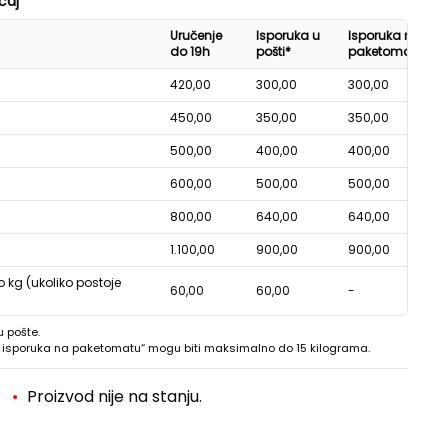
ćaj
Uručenje
Isporuka u
Isporuka na
do 19h
pošti*
paketomatu*
420,00
300,00
300,00
450,00
350,00
350,00
500,00
400,00
400,00
600,00
500,00
500,00
800,00
640,00
640,00
1.100,00
900,00
900,00
o kg (ukoliko postoje
60,00
60,00
-
u pošte.
 - isporuka na paketomatu“ mogu biti maksimalno do 15 kilograma.
Proizvod nije na stanju.