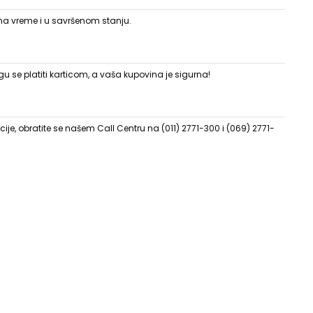
 na vreme i u savršenom stanju.
 se platiti karticom, a vaša kupovina je sigurna!
ije, obratite se našem Call Centru na (011) 2771-300 i (069) 2771-