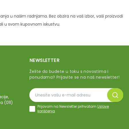
ja u našim radnjama. Bez obzira na vaš izbor, vaši proizvodi
vali u svom kupovnom iskustvu.
NEWSLETTER
Želite da budete u toku s novostima i
ponudama? Prijavite se na naš newsletter!
cije,
a (011)
Prijavom na Newsletter prihvatam
Uslove
korišćenja