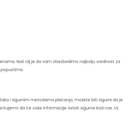
enama. Naš cilj je da vam obezbedimo najbolju vrednost za
i popustima.
ataka i sigurnim metodama plaćanja, možete biti sigurni da je
rantujemo da će vaše informacije ostati sigurne kod nas. Uz