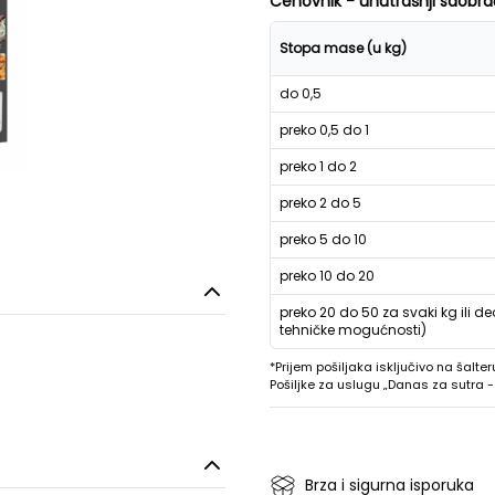
Cenovnik - unutrašnji saobra
Stopa mase (u kg)
do 0,5
preko 0,5 do 1
preko 1 do 2
preko 2 do 5
preko 5 do 10
preko 10 do 20
preko 20 do 50 za svaki kg ili de
tehničke mogućnosti)
*Prijem pošiljaka isključivo na šalter
Pošiljke za uslugu „Danas za sutra
Brza i sigurna isporuka