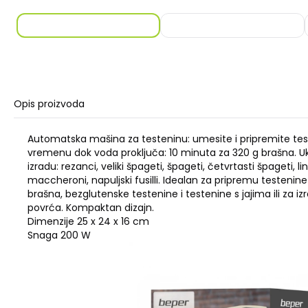
Opis proizvoda
Automatska mašina za testeninu: umesite i pripremite test
vremenu dok voda proključa: 10 minuta za 320 g brašna. Uk
izradu: rezanci, veliki špageti, špageti, četvrtasti špageti, lin
maccheroni, napuljski fusilli. Idealan za pripremu testen
brašna, bezglutenske testenine i testenine s jajima ili za izr
povrća. Kompaktan dizajn.
Dimenzije 25 x 24 x 16 cm
Snaga 200 W