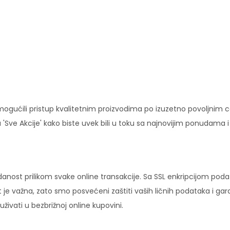
ućili pristup kvalitetnim proizvodima po izuzetno povoljnim c
'Sve Akcije' kako biste uvek bili u toku sa najnovijim ponudama 
danost prilikom svake online transakcije. Sa SSL enkripcijom pod
 je važna, zato smo posvećeni zaštiti vaših ličnih podataka i ga
ivati u bezbrižnoj online kupovini.