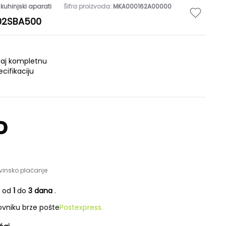
 kuhinjski aparati
Šifra proizvoda:
MKA000162A00000
102SBA500
daj kompletnu
ecifikaciju
D
vinsko plaćanje
e od
1
do
3 dana
.
vniku brze pošte
Postexpress.