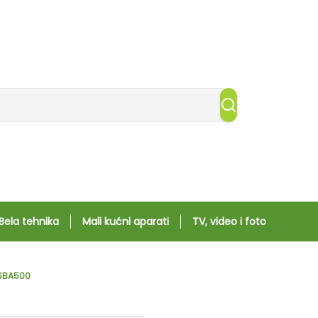
Bela tehnika
Mali kućni aparati
TV, video i foto
2SBA500