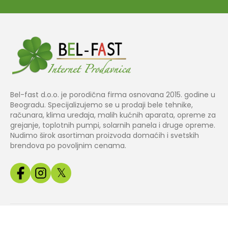
Bel-fast d.o.o. je porodična firma osnovana 2015. godine u
Beogradu. Specijalizujemo se u prodaji bele tehnike,
računara, klima uređaja, malih kućnih aparata, opreme za
grejanje, toplotnih pumpi, solarnih panela i druge opreme.
Nudimo širok asortiman proizvoda domaćih i svetskih
brendova po povoljnim cenama.
𝕏
Copyright© 2024 BEL
Izrada web
Jakov Smart