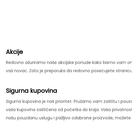
Akcije
Redovno ažuriramo naše akcijske ponude kako bismo vam omog
vaš novac. Zato je preporuka da redovno posećujete stranicu 
Sigurna kupovina
Sigurna kupovina je naš prioritet. Pružamo vam zaštitu i pouz
vaša kupovina zaštićena od početka do kraja. Vaša privatnost
našu pouzdanu uslugu i pažljivo odabrane proizvode, možete už