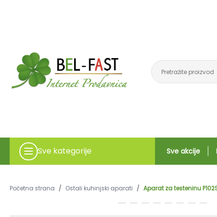
Sve kategorije
Sve akcije
Početna strana
/
Ostali kuhinjski aparati
/
Aparat za testeninu P10