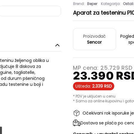
Brend:
Beper
Kategorija:
Ostali
Aparat za testeninu P
Proizvođač
Pogle
Sencor
sp
eninu željenog oblika u
ljučuje 8 diskova za
MP cena:
25.729
RSD
23.390
RS
guine, tagliatelle,
ine od durum pšeničnog
adu testenine u boji i
Ušteda:
2.339
RSD
* PDV je uključen u cenu
* Samo za online kupovinu i goto
Očekivani rok isporuke j
Dostava se plaća po ceno