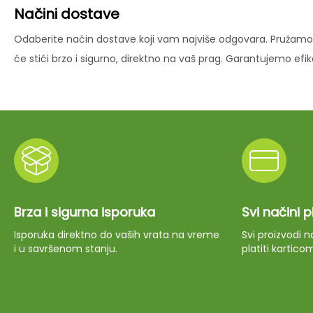
Načini dostave
Odaberite način dostave koji vam najviše odgovara. Pružamo 
će stići brzo i sigurno, direktno na vaš prag. Garantujemo ef
Brza i sigurna isporuka
Svi načini 
Isporuka direktno do vaših vrata na vreme
Svi proizvodi
i u savršenom stanju.
platiti kartico