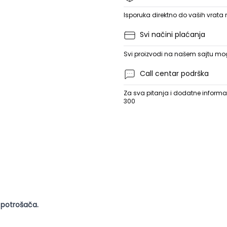
Isporuka direktno do vaših vrata
Svi načini plaćanja
Svi proizvodi na našem sajtu mogu
Call centar podrška
Za sva pitanja i dodatne informac
300
 potrošača.