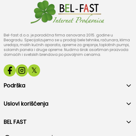
Bel-fast d.o.o. je porodična firma osnovana 2015. godine u
Beogradu. Specijalizujemo se u prodaji bele tehnike, računara, klima
uređaja, malih kućnih aparata, opreme za grejanje, toplotnih pumpi,
solarnih panela i druge opreme. Nudimo širok asortiman proizvoda
domaćih i svetskih brendova po povoljnim cenama.
𝕏
Podrška
Uslovi korišćenja
BEL FAST