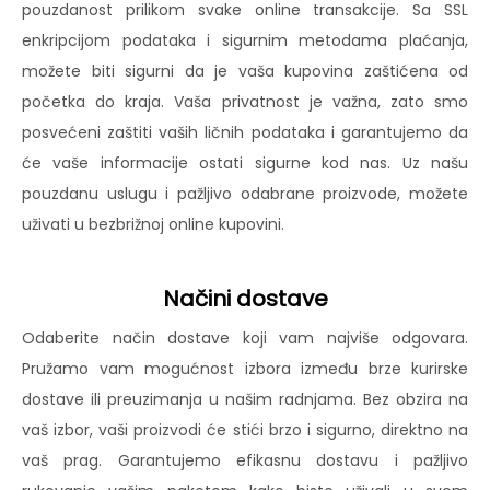
pouzdanost prilikom svake online transakcije. Sa SSL
enkripcijom podataka i sigurnim metodama plaćanja,
možete biti sigurni da je vaša kupovina zaštićena od
početka do kraja. Vaša privatnost je važna, zato smo
posvećeni zaštiti vaših ličnih podataka i garantujemo da
će vaše informacije ostati sigurne kod nas. Uz našu
pouzdanu uslugu i pažljivo odabrane proizvode, možete
uživati u bezbrižnoj online kupovini.
Načini dostave
Odaberite način dostave koji vam najviše odgovara.
Pružamo vam mogućnost izbora između brze kurirske
dostave ili preuzimanja u našim radnjama. Bez obzira na
vaš izbor, vaši proizvodi će stići brzo i sigurno, direktno na
vaš prag. Garantujemo efikasnu dostavu i pažljivo