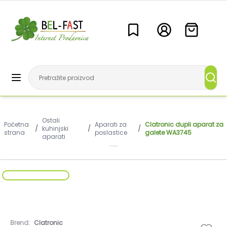
Ostali
Početna
Aparati za
Clatronic dupli aparat za
/
kuhinjski
/
/
strana
poslastice
galete WA3745
aparati
Brend:
Clatronic