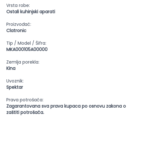
Vrsta robe:
Ostali kuhinjski aparati
Proizvođač:
Clatronic
Tip / Model / Šifra:
MKA000105A00000
Zemlja porekla:
Kina
Uvoznik:
Spektar
Prava potrošača:
Zagarantovana sva prava kupaca po osnovu zakona o
zaštiti potrošača.