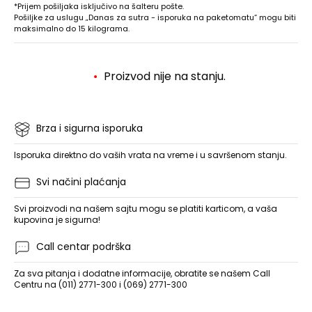
*Prijem pošiljaka isključivo na šalteru pošte.
Pošiljke za uslugu „Danas za sutra - isporuka na paketomatu“ mogu biti
maksimalno do 15 kilograma.
Proizvod nije na stanju.
Brza i sigurna isporuka
Isporuka direktno do vaših vrata na vreme i u savršenom stanju.
Svi načini plaćanja
Svi proizvodi na našem sajtu mogu se platiti karticom, a vaša
kupovina je sigurna!
Call centar podrška
Za sva pitanja i dodatne informacije, obratite se našem Call
Centru na (011) 2771-300 i (069) 2771-300