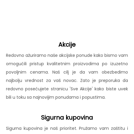
Akcije
Redovno ažuriramo naše akcijske ponude kako bismo vam
omogućili pristup kvalitetnim proizvodima po izuzetno
povoljnim cenama. Naš cilj je da vam obezbedimo
najbolju vrednost za vaš novac. Zato je preporuka da
redovno posećujete stranicu 'Sve Akcije' kako biste uvek
bili u toku sa najnovijim ponudama i popustima.
Sigurna kupovina
Sigurna kupovina je naš prioritet. Pružamo vam zaštitu i