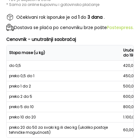
* Samo za online kupovinu i gotovinsko plaćanje
Očekivani rok isporuke je od
1
do
3 dana
.
Dostava se plaća po cenovniku brze pošte
Postexpress.
Cenovnik - unutrašnji saobraćaj
Uručenje
Stopa mase (u kg)
do 19h
do 0,5
420,00
preko 0,5 do 1
450,00
preko 1 do 2
500,00
preko 2 do 5
600,00
preko 5 do 10
800,00
preko 10 do 20
1.100,00
preko 20 do 50 za svaki kg ili deo kg (ukoliko postoje
60,00
tehničke mogućnosti)