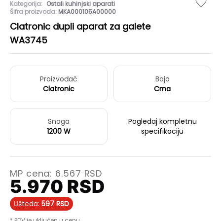
Kategorija:
Ostali kuhinjski aparati
Šifra proizvoda:
MKA000105A00000
Clatronic dupli aparat za galete
WA3745
Proizvođač
Boja
Clatronic
Crna
Snaga
Pogledaj kompletnu
1200 W
specifikaciju
MP cena:
6.567
RSD
5.970
RSD
Ušteda:
597
RSD
* PDV je uključen u cenu