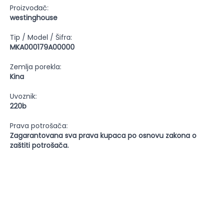
Proizvođač:
westinghouse
Tip / Model / Šifra:
MKA000179A00000
Zemlja porekla:
Kina
Uvoznik:
220b
Prava potrošača:
Zagarantovana sva prava kupaca po osnovu zakona o
zaštiti potrošača.