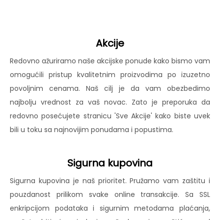
Akcije
Redovno ažuriramo naše akcijske ponude kako bismo vam
omogućili pristup kvalitetnim proizvodima po izuzetno
povoljnim cenama. Naš cilj je da vam obezbedimo
najbolju vrednost za vaš novac. Zato je preporuka da
redovno posećujete stranicu 'Sve Akcije' kako biste uvek
bili u toku sa najnovijim ponudama i popustima.
Sigurna kupovina
Sigurna kupovina je naš prioritet. Pružamo vam zaštitu i
pouzdanost prilikom svake online transakcije. Sa SSL
enkripcijom podataka i sigurnim metodama plaćanja,