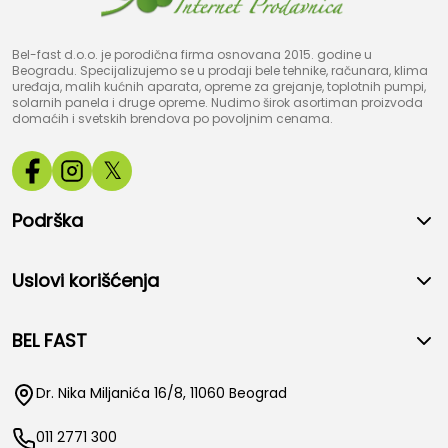
Bel-fast d.o.o. je porodična firma osnovana 2015. godine u
Beogradu. Specijalizujemo se u prodaji bele tehnike, računara, klima
uređaja, malih kućnih aparata, opreme za grejanje, toplotnih pumpi,
solarnih panela i druge opreme. Nudimo širok asortiman proizvoda
domaćih i svetskih brendova po povoljnim cenama.
𝕏
Podrška
Uslovi korišćenja
BEL FAST
Dr. Nika Miljanića 16/8, 11060 Beograd
011 2771 300