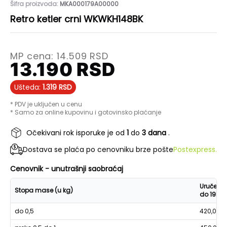
Šifra proizvoda:
MKA000179A00000
Retro ketler crni WKWKH148BK
MP cena:
14.509
RSD
13.190
RSD
Ušteda:
1.319
RSD
* PDV je uključen u cenu
* Samo za online kupovinu i gotovinsko plaćanje
Očekivani rok isporuke je od
1
do
3 dana
.
Dostava se plaća po cenovniku brze pošte
Postexpress.
Cenovnik - unutrašnji saobraćaj
Uručenje
Stopa mase (u kg)
do 19h
do 0,5
420,00