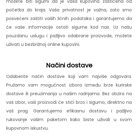
možete biti sigurni da je vaša kupovina zaštićena od
početka do kraja. Vaša privatnost je važna, zato smo
posvećeni zaštiti vaših ličnih podataka i garantujemo da
će vaše informacije ostati sigurne kod nas. Uz našu
pouzdanu uslugu i pažljivo odabrane proizvode, možete
uživati u bezbrižnoj online kupovini.
Načini dostave
Odaberite način dostave koji vam najviše odgovara.
Pružamo vam mogućnost izbora između brze kurirske
dostave ili preuzimanja u našim radnjama. Bez obzira na
vaš izbor, vaši proizvodi će stići brzo i sigurno, direktno na
vaš prag. Garantujemo efikasnu dostavu i pažljivo
rukovanje vašim paketom kako biste uživali u svom
kupovnom iskustvu.