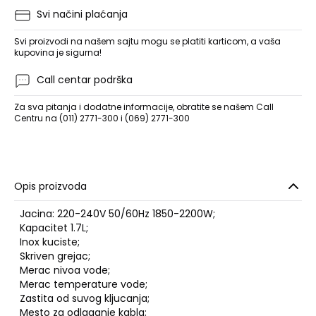
Svi načini plaćanja
Svi proizvodi na našem sajtu mogu se platiti karticom, a vaša
kupovina je sigurna!
Call centar podrška
Za sva pitanja i dodatne informacije, obratite se našem Call
Centru na (011) 2771-300 i (069) 2771-300
Opis proizvoda
Jacina: 220-240V 50/60Hz 1850-2200W;
Kapacitet 1.7L;
Inox kuciste;
Skriven grejac;
Merac nivoa vode;
Merac temperature vode;
Zastita od suvog kljucanja;
Mesto za odlaganje kabla;