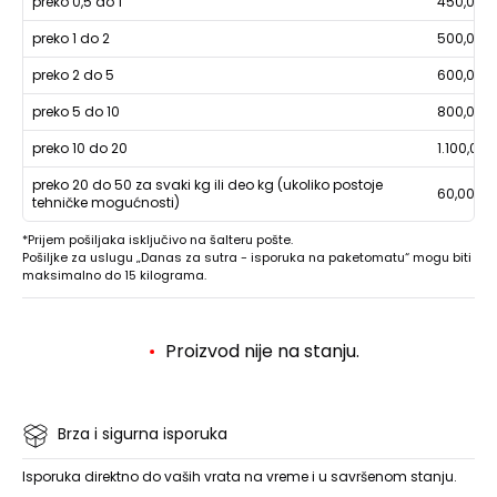
preko 0,5 do 1
450,00
preko 1 do 2
500,00
preko 2 do 5
600,00
preko 5 do 10
800,00
preko 10 do 20
1.100,00
preko 20 do 50 za svaki kg ili deo kg (ukoliko postoje
60,00
tehničke mogućnosti)
*Prijem pošiljaka isključivo na šalteru pošte.
Pošiljke za uslugu „Danas za sutra - isporuka na paketomatu“ mogu biti
maksimalno do 15 kilograma.
Proizvod nije na stanju.
Brza i sigurna isporuka
Isporuka direktno do vaših vrata na vreme i u savršenom stanju.