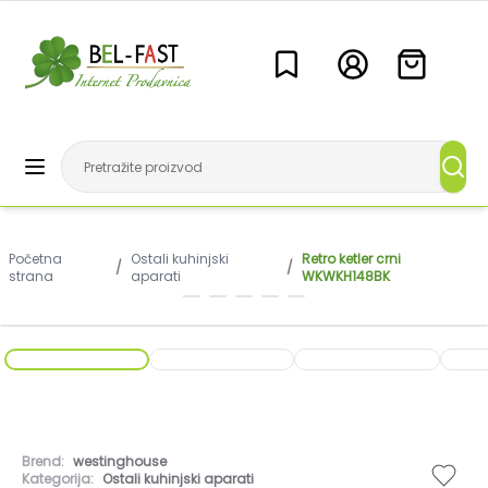
Početna
Ostali kuhinjski
Retro ketler crni
/
/
strana
aparati
WKWKH148BK
Brend:
westinghouse
Kategorija:
Ostali kuhinjski aparati