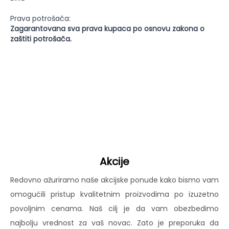
Prava potrošača:
Zagarantovana sva prava kupaca po osnovu zakona o
zaštiti potrošača.
Akcije
Redovno ažuriramo naše akcijske ponude kako bismo vam
omogućili pristup kvalitetnim proizvodima po izuzetno
povoljnim cenama. Naš cilj je da vam obezbedimo
najbolju vrednost za vaš novac. Zato je preporuka da