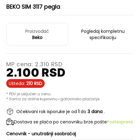
BEKO SIM 3117 pegla
Proizvođač
Pogledaj kompletnu
Beko
specifikaciju
MP cena:
2.310
RSD
2.100
RSD
Ušteda:
210
RSD
* PDV je uključen u cenu
* Samo za online kupovinu i gotovinsko plaćanje
Očekivani rok isporuke je od
1
do
3 dana
.
Dostava se plaća po cenovniku brze pošte
Postexpress.
Cenovnik - unutrašnji saobraćaj