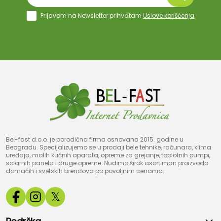
Prijavom na Newsletter prihvatam
Uslove korišćenja
Bel-fast d.o.o. je porodična firma osnovana 2015. godine u
Beogradu. Specijalizujemo se u prodaji bele tehnike, računara, klima
uređaja, malih kućnih aparata, opreme za grejanje, toplotnih pumpi,
solarnih panela i druge opreme. Nudimo širok asortiman proizvoda
domaćih i svetskih brendova po povoljnim cenama.
𝕏