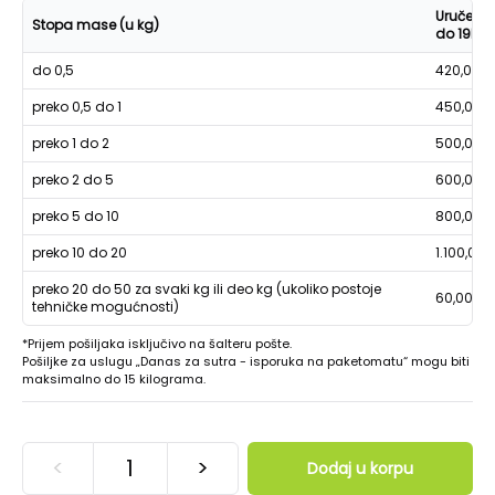
Uručenje
Stopa mase (u kg)
do 19h
do 0,5
420,00
preko 0,5 do 1
450,00
preko 1 do 2
500,00
preko 2 do 5
600,00
preko 5 do 10
800,00
preko 10 do 20
1.100,00
preko 20 do 50 za svaki kg ili deo kg (ukoliko postoje
60,00
tehničke mogućnosti)
*Prijem pošiljaka isključivo na šalteru pošte.
Pošiljke za uslugu „Danas za sutra - isporuka na paketomatu“ mogu biti
maksimalno do 15 kilograma.
<
>
Dodaj u korpu