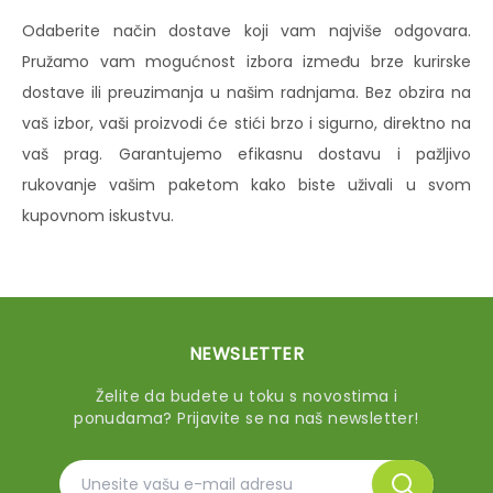
Odaberite način dostave koji vam najviše odgovara.
Pružamo vam mogućnost izbora između brze kurirske
dostave ili preuzimanja u našim radnjama. Bez obzira na
vaš izbor, vaši proizvodi će stići brzo i sigurno, direktno na
vaš prag. Garantujemo efikasnu dostavu i pažljivo
rukovanje vašim paketom kako biste uživali u svom
kupovnom iskustvu.
NEWSLETTER
Želite da budete u toku s novostima i
ponudama? Prijavite se na naš newsletter!