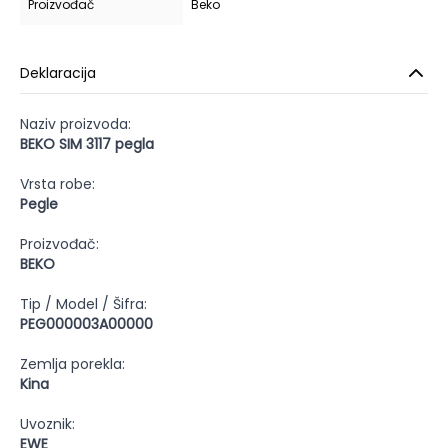
Proizvođač
Beko
Deklaracija
Naziv proizvoda:
BEKO SIM 3117 pegla
Vrsta robe:
Pegle
Proizvođač:
BEKO
Tip / Model / Šifra:
PEG000003A00000
Zemlja porekla:
Kina
Uvoznik:
EWE