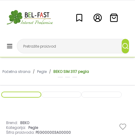
Početna strana
/
Pegle
/
BEKO SIM 3117 pegla
Brend:
BEKO
Kategorija:
Pegle
Šifra proizvoda:
PEG000003A00000