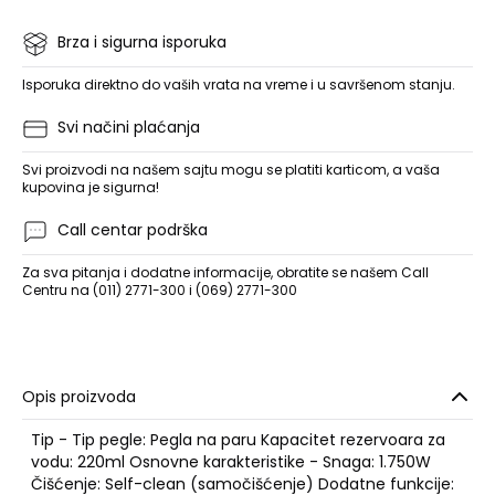
Brza i sigurna isporuka
Isporuka direktno do vaših vrata na vreme i u savršenom stanju.
Svi načini plaćanja
Svi proizvodi na našem sajtu mogu se platiti karticom, a vaša
kupovina je sigurna!
Call centar podrška
Za sva pitanja i dodatne informacije, obratite se našem Call
Centru na (011) 2771-300 i (069) 2771-300
Opis proizvoda
Tip - Tip pegle: Pegla na paru Kapacitet rezervoara za
vodu: 220ml Osnovne karakteristike - Snaga: 1.750W
Čišćenje: Self-clean (samočišćenje) Dodatne funkcije: