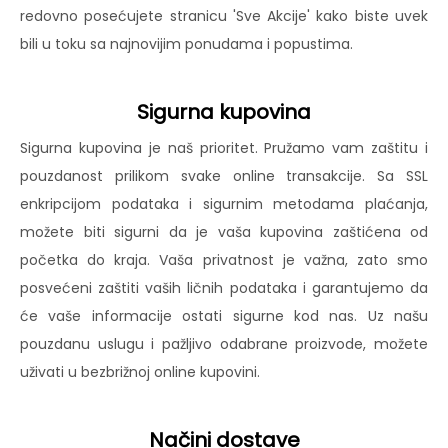
redovno posećujete stranicu 'Sve Akcije' kako biste uvek
bili u toku sa najnovijim ponudama i popustima.
Sigurna kupovina
Sigurna kupovina je naš prioritet. Pružamo vam zaštitu i
pouzdanost prilikom svake online transakcije. Sa SSL
enkripcijom podataka i sigurnim metodama plaćanja,
možete biti sigurni da je vaša kupovina zaštićena od
početka do kraja. Vaša privatnost je važna, zato smo
posvećeni zaštiti vaših ličnih podataka i garantujemo da
će vaše informacije ostati sigurne kod nas. Uz našu
pouzdanu uslugu i pažljivo odabrane proizvode, možete
uživati u bezbrižnoj online kupovini.
Načini dostave