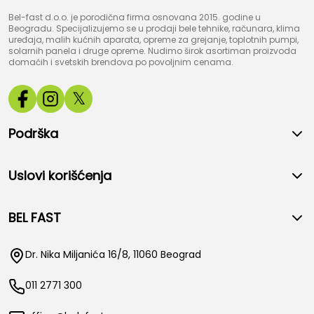
Bel-fast d.o.o. je porodična firma osnovana 2015. godine u
Beogradu. Specijalizujemo se u prodaji bele tehnike, računara, klima
uređaja, malih kućnih aparata, opreme za grejanje, toplotnih pumpi,
solarnih panela i druge opreme. Nudimo širok asortiman proizvoda
domaćih i svetskih brendova po povoljnim cenama.
𝕏
Podrška
Uslovi korišćenja
BEL FAST
Dr. Nika Miljanića 16/8, 11060 Beograd
011 2771 300