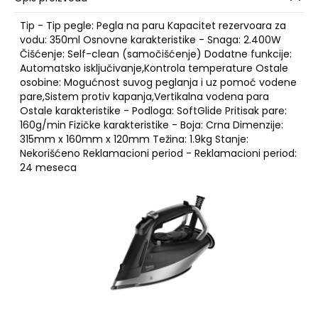
Tip - Tip pegle: Pegla na paru Kapacitet rezervoara za
vodu: 350ml Osnovne karakteristike - Snaga: 2.400W
Čišćenje: Self-clean (samočišćenje) Dodatne funkcije:
Automatsko isključivanje,Kontrola temperature Ostale
osobine: Mogućnost suvog peglanja i uz pomoć vodene
pare,Sistem protiv kapanja,Vertikalna vodena para
Ostale karakteristike - Podloga: SoftGlide Pritisak pare:
160g/min Fizičke karakteristike - Boja: Crna Dimenzije:
315mm x 160mm x 120mm Težina: 1.9kg Stanje:
Nekorišćeno Reklamacioni period - Reklamacioni period:
24 meseca