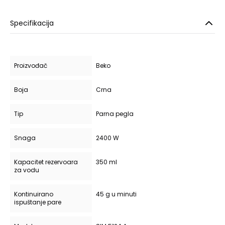
Specifikacija
Proizvođač
Beko
Boja
Crna
Tip
Parna pegla
Snaga
2400 W
Kapacitet rezervoara
350 ml
za vodu
Kontinuirano
45 g u minuti
ispuštanje pare