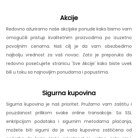
Akcije
Redovno ažuriramo naše akcijske ponude kako bismo vam
omogućili pristup kvalitetnim proizvodima po izuzetno
povoljnim cenama. Naš cilj je da vam obezbedimo
najbolju vrednost za vaš novac. Zato je preporuka da
redovno posećujete stranicu 'Sve Akcije' kako biste uvek
bili u toku sa najnovijim ponudama i popustima.
Sigurna kupovina
Sigurna kupovina je naš prioritet. Pružamo vam zaštitu i
pouzdanost prilikom svake online transakcije. Sa SSL
enkripcijom podataka i sigurnim metodama plaćanja,
možete biti sigurni da je vaša kupovina zaštićena od