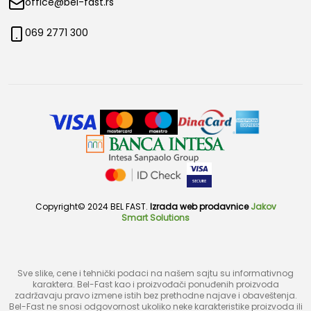
office@bel-fast.rs
069 2771 300
Copyright© 2024 BEL FAST.
Izrada web prodavnice
Jakov
Smart Solutions
Sve slike, cene i tehnički podaci na našem sajtu su informativnog
karaktera. Bel-Fast kao i proizvođači ponuđenih proizvoda
zadržavaju pravo izmene istih bez prethodne najave i obaveštenja.
Bel-Fast ne snosi odgovornost ukoliko neke karakteristike proizvoda ili