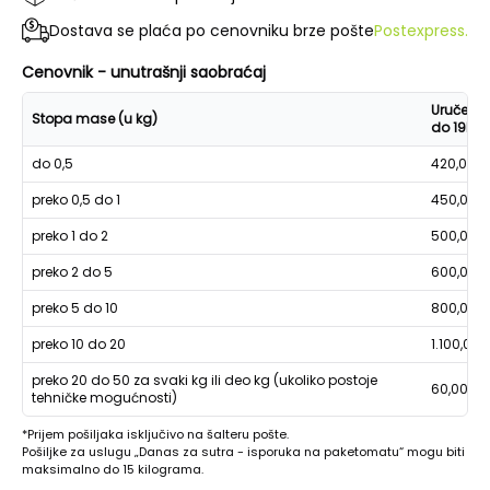
Dostava se plaća po cenovniku brze pošte
Postexpress.
Cenovnik - unutrašnji saobraćaj
Uručenje
Stopa mase (u kg)
do 19h
do 0,5
420,00
preko 0,5 do 1
450,00
preko 1 do 2
500,00
preko 2 do 5
600,00
preko 5 do 10
800,00
preko 10 do 20
1.100,00
preko 20 do 50 za svaki kg ili deo kg (ukoliko postoje
60,00
tehničke mogućnosti)
*Prijem pošiljaka isključivo na šalteru pošte.
Pošiljke za uslugu „Danas za sutra - isporuka na paketomatu“ mogu biti
maksimalno do 15 kilograma.