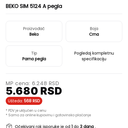
BEKO SIM 5124 A pegla
Proizvođač
Boja
Beko
Crna
Tip
Pogledaj kompletnu
Parna pegla
specifikaciju
MP cena:
6.248
RSD
5.680
RSD
Ušteda:
568
RSD
* PDV je uključen u cenu
* Samo za online kupovinu i gotovinsko plaćanje
Očekivani rok isporuke je od
1
do
3 dana
.