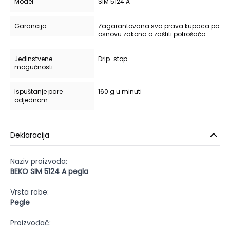
Model
SIM 5124 A
Garancija
Zagarantovana sva prava kupaca po
osnovu zakona o zaštiti potrošača
Jedinstvene
Drip-stop
mogućnosti
Ispuštanje pare
160 g u minuti
odjednom
Deklaracija
Naziv proizvoda:
BEKO SIM 5124 A pegla
Vrsta robe:
Pegle
Proizvođač: