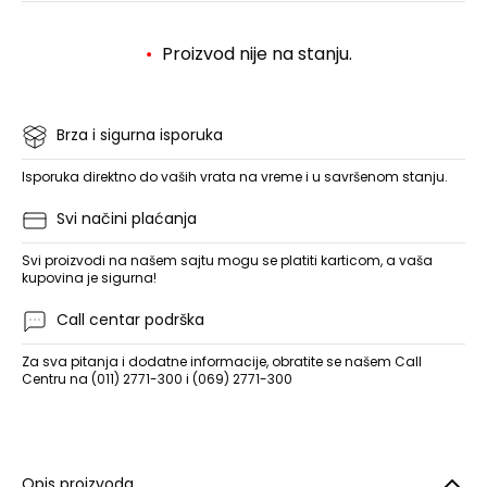
Proizvod nije na stanju.
Brza i sigurna isporuka
Isporuka direktno do vaših vrata na vreme i u savršenom stanju.
Svi načini plaćanja
Svi proizvodi na našem sajtu mogu se platiti karticom, a vaša
kupovina je sigurna!
Call centar podrška
Za sva pitanja i dodatne informacije, obratite se našem Call
Centru na (011) 2771-300 i (069) 2771-300
Opis proizvoda