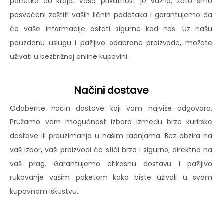
početka do kraja. Vaša privatnost je važna, zato smo
posvećeni zaštiti vaših ličnih podataka i garantujemo da
će vaše informacije ostati sigurne kod nas. Uz našu
pouzdanu uslugu i pažljivo odabrane proizvode, možete
uživati u bezbrižnoj online kupovini.
Načini dostave
Odaberite način dostave koji vam najviše odgovara.
Pružamo vam mogućnost izbora između brze kurirske
dostave ili preuzimanja u našim radnjama. Bez obzira na
vaš izbor, vaši proizvodi će stići brzo i sigurno, direktno na
vaš prag. Garantujemo efikasnu dostavu i pažljivo
rukovanje vašim paketom kako biste uživali u svom
kupovnom iskustvu.