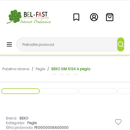
Početna strana
/
Pegle
/
BEKO SIM 5124 A pegla
Brend:
BEKO
Kategorija:
Pegle
Šifra proizvoda:
PEG000006A00000