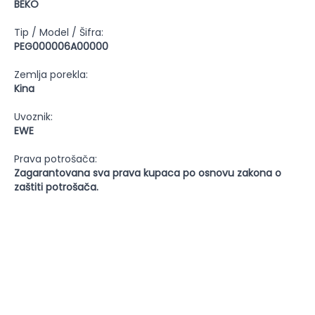
BEKO
Tip / Model / Šifra:
PEG000006A00000
Zemlja porekla:
Kina
Uvoznik:
EWE
Prava potrošača:
Zagarantovana sva prava kupaca po osnovu zakona o
zaštiti potrošača.